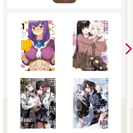
若是八天強者獲得了三神器，便有機會擁有媲美七大神座的力
量。
無論是現任助手還是前任助手，暗天都與克洛諾斯有所關聯，這
絕不是其他神祇樂見的局面。
「剩下十秒鐘！」
麥亞德開口了。
「宰煥。」
宰煥點點頭，是時候該加入戰局了。
「二十億五千萬。」
「二十億五千萬，確定無誤？」
價格一下子提高了五千萬，讓拍賣官驚訝地睜大雙眼。
「二十億五千萬？」
「誰啊？」
「滅天。」
「滅天有那麼多托拉斯嗎？」
「不可能，這筆錢對七大神座也是一筆負擔。」
暗天皺起眉頭，彷彿在質問宰煥是否又要妨礙他。思考片刻後，
他再次出價。
「二十一億。」
「二十二億。」
「二十三億。」