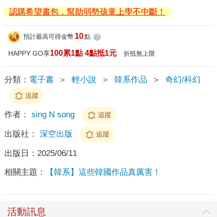
認購希望書包，幫助弱勢孩童上學不中斷！
10
預計最高可得金幣
點
?
100累1點 4點抵1元
HAPPY GO享
折抵無上限
分類：
電子書
＞
輕小說
＞
韓系作品
＞
奇幻/科幻
追蹤
作者：
sing N song
追蹤
出版社：
深空出版
追蹤
出版日：
2025/06/11
相關主題：
【韓系】這些韓國作品真厲害！
活動訊息