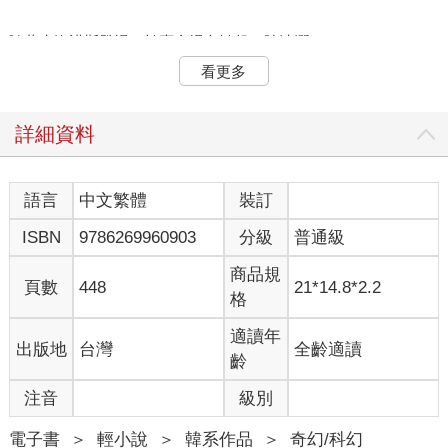
隨著克洛諾斯登場，拍賣會場內掀起一陣波瀾。
高達二十億托拉斯的起拍價。
看更多
這無法想像的天文數字令眾神張大了嘴巴。
「這是什麼起拍價……」
「他是認真的嗎？」
詳細資料
一旁觀望的神祇也開始盤算起自己的口袋深度。
事實上，多數參加大型拍賣會的神祇，仍對於三神器的真偽抱持
懷疑態度。
語言
中文繁體
裝訂
然而，姑且不論其他神祇，沒想到暗天竟然不惜掏出二十億托拉
ISBN
9786269960903
分級
普通級
斯。
「看來『德烏斯．艾克斯．瑪姬娜』是真品啊。」
商品規
「這麼說來，暗天是克洛諾斯的得力助手吧？」
頁數
448
21*14.8*2.2
格
眾神悄悄瞄向克洛諾斯。
克洛諾斯並沒有走向自己的桌子，而是像名守門員一樣，守在入
適讀年
出版地
台灣
全齡適讀
口處。
齡
「還有人要出價嗎？」
緊張的氣氛中，宰煥可以清楚感受到眾神的猶豫不決。
注音
級別
這不單單是價格的問題，第一位出價者竟是暗天，而暗天又是克
洛諾斯的得力助手。換句話說，參與這次競標，無異於向七大神
電子書
＞
輕小說
＞
韓系作品
＞
奇幻/科幻