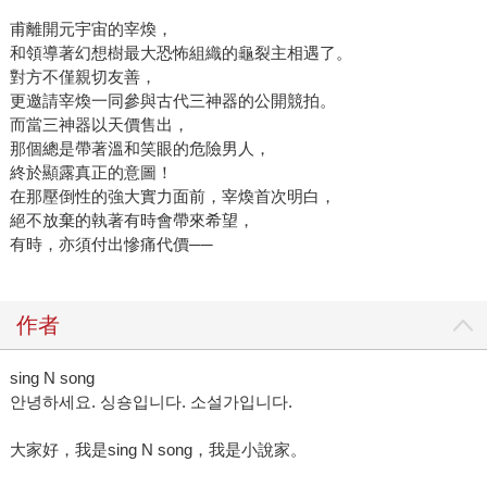
甫離開元宇宙的宰煥，
和領導著幻想樹最大恐怖組織的龜裂主相遇了。
對方不僅親切友善，
更邀請宰煥一同參與古代三神器的公開競拍。
而當三神器以天價售出，
那個總是帶著溫和笑眼的危險男人，
終於顯露真正的意圖！
在那壓倒性的強大實力面前，宰煥首次明白，
絕不放棄的執著有時會帶來希望，
有時，亦須付出慘痛代價──
作者
sing N song
안녕하세요. 싱숑입니다. 소설가입니다.
大家好，我是sing N song，我是小說家。