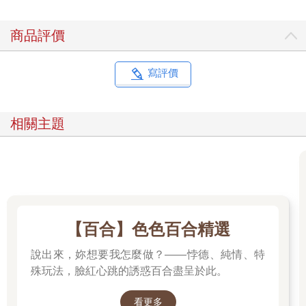
座正面宣戰。
距離結標還剩四十秒。
商品評價
暗天已然一副志在必得的神情，為了這一刻，他恐怕還特意省下
了古書的購買費用。
就在此時，伊格尼斯插話了。
寫評價
『第五席，你不能參與這次競標，難道你忘記七座協議了嗎？』
克洛諾斯悠閒地環視場內，泰然自若地回答。
『出價的不是我，是暗天。』
相關主題
『那有什麼區別？混蛋，你的意思是這是你的助手幹的，不是你
幹的？』
『暗天不是我的助手，他不久前獨立了。』
聽見克洛諾斯厚顏無恥的回答，凱洛班怒目而視。
『哈，難道斷掉的手臂就不是你的手臂了？』
暗天從遠處接收到凱洛班視線，只見他聳聳肩，似乎在說：這是
事實。
【百合】色色百合精選
麥亞德揚起淡淡的微笑，低語道：「這對伊格尼斯來說很棘手。
無論克洛諾斯的話是真是假，身為七座的她都很難放任這個情況
說出來，妳想要我怎麼做？——悖德、純情、特
不管。」
殊玩法，臉紅心跳的誘惑百合盡呈於此。
宰煥當然也明白此刻的局勢。
就算暗天真的脫離了克洛諾斯的勢力，他仍舊是深淵的八天。而
看更多