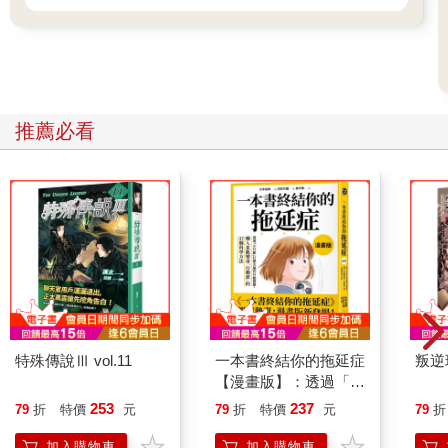
以一億為單位的競標戰就此展開。
只要有一億托拉斯，在深淵幾乎沒有買不到的配件，但此刻，一
億僅僅被作為競價的最小單位使用。
這回就連麥亞德也顯得有些緊張，畢竟這與千萬單位的競標判若
天淵。
宰煥產生了一種微妙的滿足感，開始隨意喊價。
推薦必看
「二十九億。」
「三十億。」
「三十一億。」
突破三十億後，暗天的喊價速度慢了下來，他果然也感受到了價
格的壓力。宰煥甚至發現對方短暫地與克洛諾斯交換了眼神，克
洛諾斯先前那副游刃有餘的態度消失無蹤，開始用他特有的森然
眼神緊盯著宰煥。
當然，不管他怎麼盯，宰煥都照樣繼續喊價。
麥亞德嘀咕道：「你真是厲害。」
「是你叫我盡量喊價的。」
特殊傳說Ⅲ vol.11
一本書終結你的拖延症
叛逆
「無論是偉大之土還是深淵，沒有任何存在不屈服於數字之下，
【漫畫版】：透過「小
只有你依舊能這麼悠哉地喊出天文數字。甚至還是用別人的
行動」打開大腦的行動
253
237
79
折
特價
元
79
折
特價
元
79
折
錢。」
開關，懶人也能變身
「我就當作是稱讚了。三十三億。」
「行動派」的37個科
加入購物車
加入購物車