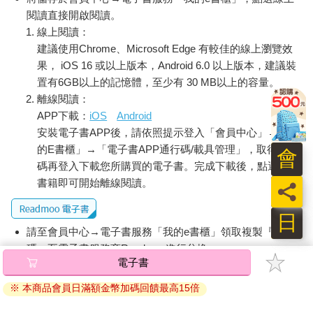
麥亞德無緣無故找上門、過度熱情的好意、對宰煥過於有利的提
閱讀直接開啟閱讀。
議，以及……那個德烏斯．艾克斯．瑪姬娜散發出來的奇妙感
線上閱讀：
覺。
建議使用Chrome、Microsoft Edge 有較佳的線上瀏覽效
「你想裝傻到底的話，我也沒辦法。」
果， iOS 16 或以上版本，Android 6.0 以上版本，建議裝
「裝傻？真是傷人呢。」
置有6GB以上的記憶體，至少有 30 MB以上的容量。
看著聳肩的麥亞德，宰煥開口。
離線閱讀：
「五十億。」
APP下載：
iOS
Android
出價突然提高了十億，原本喧鬧的拍賣會場再度陷入沉寂。眾神
安裝電子書APP後，請依照提示登入「會員中心」→「我
紛紛用不可置信的目光看著宰煥，以為自己聽錯了。
「宰煥？」
的E書櫃」→「電子書APP通行碼/載具管理」，取得通行
會
麥亞德顯然也沒想到宰煥會突然喊出這麼高的金額，臉上露出了
碼再登入下載您所購買的電子書。完成下載後，點選任一
明顯的驚慌神情。
書籍即可開始離線閱讀。
員
而五十億也恰好是麥亞德先前提到的最高金額。
「五十億出現了！」
日
拍賣官的聲音中略帶一絲興奮。
請至會員中心→電子書服務「我的e書櫃」領取複製『兌換
Ｘ立刻作出反應。
碼』至電子書服務商Readmoo進行兌換。
「六十億。」
電子書
宰煥也不甘示弱地喊道：「七十億。」
退換貨須知：
「等等，宰煥，再多就……」
※ 本商品會員日滿額金幣加碼回饋最高15倍
因版權保護，您在金石堂所購買的電子書僅能以金石堂專屬
遺憾的是，麥亞德的聲音被淹沒在拍賣會場的熱浪之中。
的閱讀軟體開啟閱讀，無法以其他閱讀器或直接下載檔案。