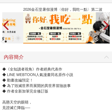
2026金石堂暑假漫博〈你好，我吃一點〉第二波
金
內容簡介
◆《全知讀者視角》作者經典代表作
◆ LINE WEBTOON人氣漫畫同名原作小說
◆ 動畫改編預定！
◆ 為了毀滅世界而展開的異世界冒險故事
◆ 作者全新加筆完全修訂版
高懸天空的眼睛，
見證滅亡降臨──