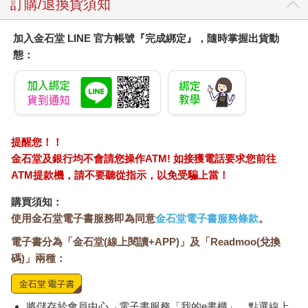
＋
訂購/退換貨須知
〈最高出價者排名〉
1. Ｘ：40億
加入金石堂 LINE 官方帳號『完成綁定』，隨時掌握出貨動
2. 德里克．米爾特：33億5千萬
態：
3. 宰煥：33億
＋
「……Ｘ？」
眾神也因為這個聞所未聞的名字而騷動起來。
「四十億？他真的付得起嗎？」
「喂，拍賣官，確認過那傢伙的身分了嗎？」
提醒您！！
「我從來沒聽說過這個名字！」
金石堂及銀行均不會請您操作ATM! 如接獲電話要求您前往
觀眾席掀起了一陣騷動。一名前所未聞的神祇突然現身，並喊出
ATM提款機，請不要聽從指示，以免受騙上當！
超乎常理的價格，當然會引起反彈。
但並非所有人都是如此。
購買須知：
不知何時，麥亞德的目光變得更加深沉。儘管變化相當細微，宰
使用金石堂電子書服務即為同意
金石堂電子書服務條款
。
煥卻沒有忽略這點。
電子書分為「金石堂(線上閱讀+APP)」及「Readmoo(兌換
「看來那個人就是你的目標。」
麥亞德的肩膀因為宰煥不經意拋出的話語而震了一下。
碼)」兩種：
「我不太清楚你突然這麼說是什麼意思。」
「你是為了引出他才利用我吧？」
宰煥腦海中的拼圖逐漸拼湊起來。
將儲存於會員中心→電子書服務「我的e書櫃」，點選線上