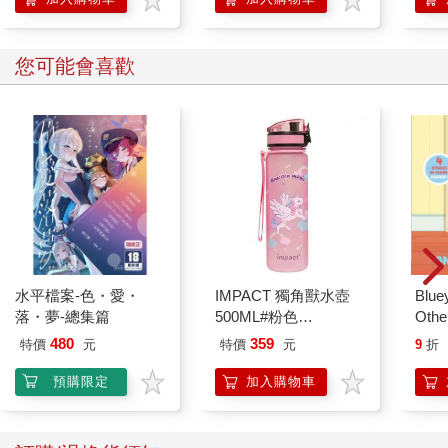
眼看最高出價金額被刷新，暗天也跟著加價。
學方法
「三十三億五千萬。」
暗天的表情比先前更加陰沉。
您可能會喜歡
正當宰煥意識到機會來了，準備再度喊價時──
「四十億。」
價格瞬間上漲了六億五千萬。
然而，出價者既不是宰煥，也不是暗天，而是一名始終旁觀局勢
的人。
「搞什麼啊，是誰？」
「那是誰的同伴？」
「他坐在瘟疫附近，是瘟疫的人嗎？」
「可是他們坐在不同桌啊。」
宰煥不慌不忙地觀察出價者的衣著。對方穿著一件破爛的斗篷，
水平檔案-色・愛・
IMPACT 獨角獸水壺
Blue
與他在混沌常穿的衣物十分相似。
落・夢-總集篇
500ML#粉色
Other
那人是什麼時候出現的？
IM00B11PK
Stori
宰煥並未感受到如七大神座那般特殊的壓迫感。
480
359
特價
元
特價
元
9
折
Hoor
縱使將猜疑與理解提升至極致，也只能感受到對方極度精煉的無
預購限定
加入購物車
機世界力。
直到此時，宰煥才明白自己為何沒有注意到他。
因為對方幾乎沒有「活著」的感覺。