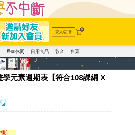
0
登入/註冊
電
居家休閒
日用食品
影音
售票
學元素週期表【符合108課綱 X
書
中斷！