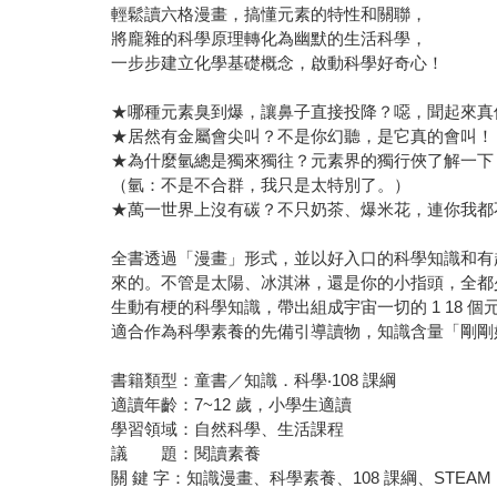
輕鬆讀六格漫畫，搞懂元素的特性和關聯，
將龐雜的科學原理轉化為幽默的生活科學，
一步步建立化學基礎概念，啟動科學好奇心！
★哪種元素臭到爆，讓鼻子直接投降？噁，聞起來真
★居然有金屬會尖叫？不是你幻聽，是它真的會叫！
★為什麼氫總是獨來獨往？元素界的獨行俠了解一下
（氫：不是不合群，我只是太特別了。）
★萬一世界上沒有碳？不只奶茶、爆米花，連你我都
全書透過「漫畫」形式，並以好入口的科學知識和有
來的。不管是太陽、冰淇淋，還是你的小指頭，全都
生動有梗的科學知識，帶出組成宇宙一切的 1 18
適合作為科學素養的先備引導讀物，知識含量「剛剛
書籍類型：童書／知識．科學‧108 課綱
適讀年齡：7~12 歲，小學生適讀
學習領域：自然科學、生活課程
議 題：閱讀素養
關 鍵 字：知識漫畫、科學素養、108 課綱、STEAM