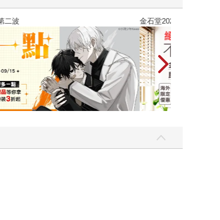
吃一點〉第二波
金石堂2026海