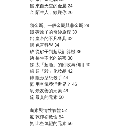
鐵 來自天空的金屬 24
金 陌生人，歡迎你 26
類金屬、一般金屬與非金屬 28
碳 碳原子的奇妙旅程 30
鋁 皇帝的不凡餐具 32
銦 色盲科學 34
矽 從砂子到超級計算機 36
磷 長生不老的祕密 38
銻 太「超過」的回收再利用 40
鉛 超「殺」化妝品 42
砷 隱形壁紙殺手 44
氮 用空氣養活世界？ 46
氧 最友善的元素 48
硫 最臭的元素 50
鹵素與惰性氣體 52
氯 乾淨卻致命 54
氦 比空氣輕的元素 56