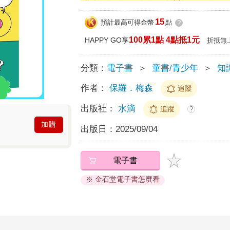
15
預計最高可得金幣
點
?
100累1點 4點抵1元
HAPPY GO享
折抵無
分類：
電子書
＞
童書/青少年
＞
知
作者：
保羅．梅森
追蹤
出版社：
水滴
追蹤
?
加購
出版日：
2025/09/04
電子書
※ 金石堂電子書怎麼看