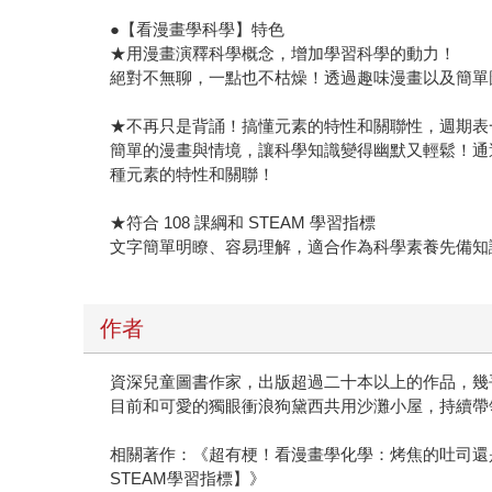
●【看漫畫學科學】特色
★用漫畫演釋科學概念，增加學習科學的動力！
絕對不無聊，一點也不枯燥！透過趣味漫畫以及簡單
★不再只是背誦！搞懂元素的特性和關聯性，週期表
簡單的漫畫與情境，讓科學知識變得幽默又輕鬆！通
種元素的特性和關聯！
★符合 108 課綱和 STEAM 學習指標
文字簡單明瞭、容易理解，適合作為科學素養先備知
作者
資深兒童圖書作家，出版超過二十本以上的作品，幾
目前和可愛的獨眼衝浪狗黛西共用沙灘小屋，持續帶
相關著作：《超有梗！看漫畫學化學：烤焦的吐司還是吐
STEAM學習指標】》