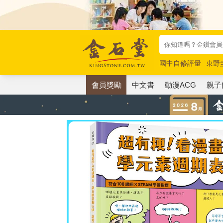
國中自修評量
東野
唯紅花綻放
奧德賽
會員獎勵
中文書
動漫ACG
親子