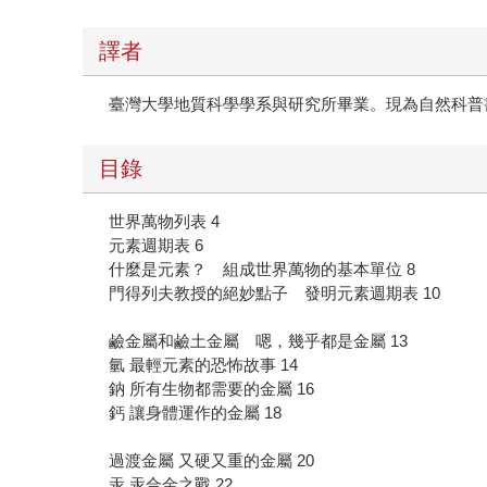
譯者
臺灣大學地質科學學系與研究所畢業。現為自然科普
目錄
世界萬物列表 4
元素週期表 6
什麼是元素？ 組成世界萬物的基本單位 8
門得列夫教授的絕妙點子 發明元素週期表 10
鹼金屬和鹼土金屬 嗯，幾乎都是金屬 13
氫 最輕元素的恐怖故事 14
鈉 所有生物都需要的金屬 16
鈣 讓身體運作的金屬 18
過渡金屬 又硬又重的金屬 20
汞 汞合金之戰 22