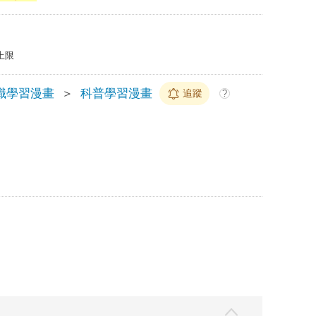
上限
識學習漫畫
＞
科普學習漫畫
追蹤
?