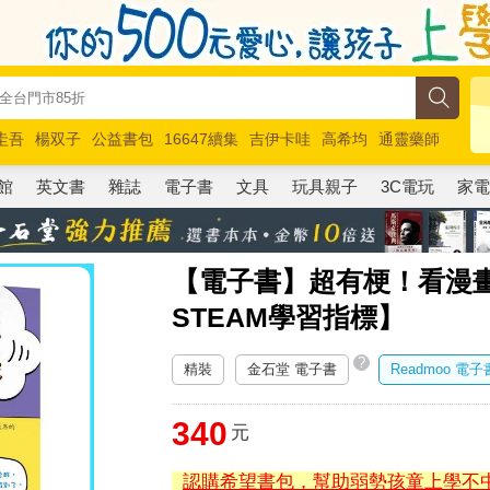
圭吾
楊双子
公益書包
16647續集
吉伊卡哇
高希均
通靈藥師
路邊攤新作
馬斯克
玩具總動員5
超慢跑
館
英文書
雜誌
電子書
文具
玩具親子
3C電玩
家
【電子書】超有梗！看漫畫
STEAM學習指標】
?
精裝
金石堂 電子書
Readmoo 電子
340
元
認購希望書包，幫助弱勢孩童上學不