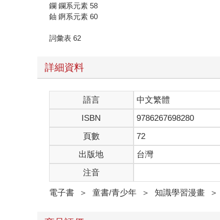
鑭 鑭系元素 58
鈾 錒系元素 60
詞彙表 62
詳細資料
語言
中文繁體
ISBN
9786267698280
頁數
72
出版地
台灣
注音
電子書
＞
童書/青少年
＞
知識學習漫畫
＞