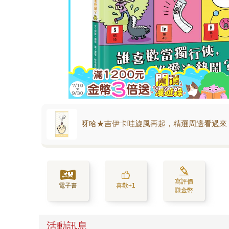
呀哈★吉伊卡哇旋風再起，精選周邊看過來
寫評價
電子書
喜歡+1
賺金幣
活動訊息