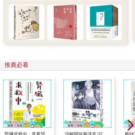
布萊恩現在就是如此。樹葉搖曳、微風吹起、小鳥鳴啼。他緩緩
地、靜靜地呼吸，沿著湖岸，和緩地搖動船槳。他將一切盡收眼
底，就和過去一樣，完全融入樹林。以致於因為跳進獨木舟的鹿
而大吃一驚。
推薦必看
腎臟求救中：真希望
請解開故事謎底 02
刪掉