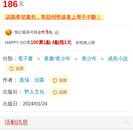
186
元
認購希望書包，幫助弱勢孩童上學不中斷！
5
預計最高可得金幣
點
?
100累1點 4點抵1元
HAPPY GO享
折抵無上限
分類：
電子書
＞
童書/青少年
＞
青少年
＞
成長小說
追蹤
作者：
蓋瑞．伯森
追蹤
出版社：
野人文化
追蹤
出版日：
2024/01/24
活動訊息