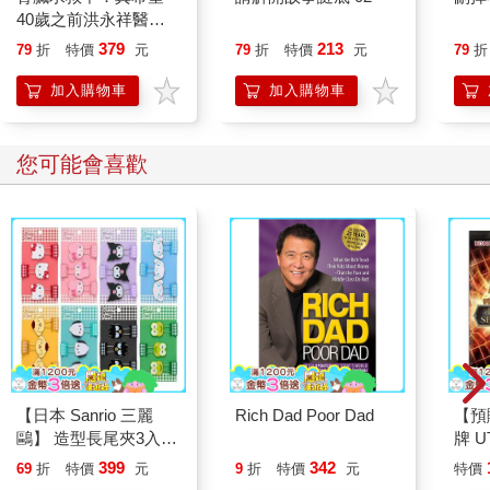
40歲之前洪永祥醫師
就告訴我這些事
379
213
79
折
特價
元
79
折
特價
元
79
折
加入購物車
加入購物車
您可能會喜歡
【日本 Sanrio 三麗
Rich Dad Poor Dad
【預
鷗】 造型長尾夾3入組
牌 UT
(8款可選) 凱蒂貓 Hello
SEL
399
342
69
折
特價
元
9
折
特價
元
特價
Kitty 庫洛米 布丁狗 酷
充包