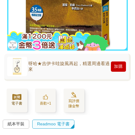
呀哈★吉伊卡哇旋風再起，精選周邊看過
加購
來
寫評價
電子書
喜歡+1
賺金幣
紙本平裝
Readmoo 電子書