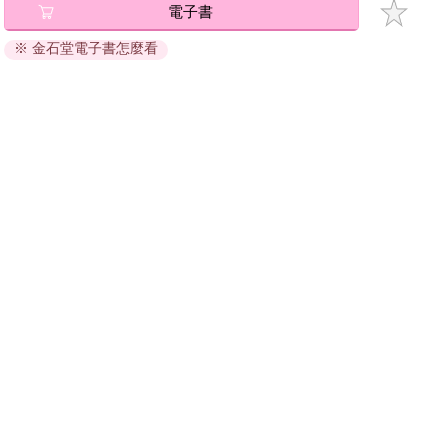
電子書
退換貨須知：
※ 金石堂電子書怎麼看
因版權保護，您在金石堂所購買的電子書僅能以金石堂專屬
的閱讀軟體開啟閱讀，無法以其他閱讀器或直接下載檔案。
依據「消費者保護法」第19條及行政院消費者保護處公告之
「通訊交易解除權合理例外情事適用準則」，非以有形媒介
提供之數位內容或一經提供即為完成之線上服務，經消費者
事先同意始提供。（如：電子書、電子雜誌、下載版軟體、
虛擬商品…等），
不受「網購服務需提供七日鑑賞期」的限
制
。為維護您的權益，建議您先使用「試閱」功能後再付款
購買。