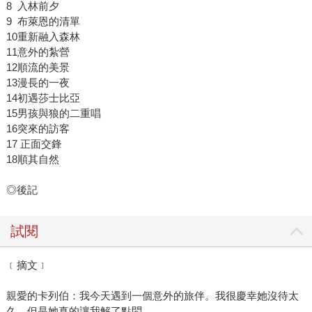
8 入林前夕
9 布萊恩的清單
10重新融入森林
11意外的紮營
12順流的美景
13漫長的一夜
14初遇莎士比亞
15男孩與狼的二重唱
16突來的訪客
17 正面交鋒
18順其自然
◎後記
試閱
﹝摘文﹞
親愛的卡列伯：我今天遇到一個意外的旅伴。我很慶幸她沒待太
久，但是她真的讓我解了點悶。