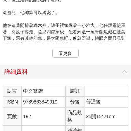
這會兒，他總算可以獨處了。
他在蓮葉間操著獨木舟，罐子裡頭燃著一小堆火，他任煙霧籠罩
著，將蚊子趕走。魚兒四處穿梭，他看到數十尾青鰓魚藏在蓮葉
下頭，還有其他的魚，是太陽魚吧，倏忽即逝，轉眼之間只見到
腹部的鮮黃。不時有魚狗在蓮間獵食，一擊之下魚兒四散而逃。
他晚點會吃些東西，現在不過下午，飛機剛剛離開，引擎聲彷彿
看更多
還盤旋耳際。天黑之前，他還有時間划到這座小湖的盡頭，還有
時間紮營。
詳細資料
他微笑著想到他們降落的時候。駕駛先把另外兩位先生放下，減
輕重量，好節省燃料，於是這趟航程當中就只剩他們兩個人了。
一百哩的飛行差不多要花掉四十分鐘，引擎聲震耳欲聾，他們也
語言
中文繁體
裝訂
沒多再交談。
ISBN
9789863849919
分級
普通級
駕駛一下子往後靠，扭過來喊道：「你確定你一個人沒問題
商品規
嗎？」
頁數
192
25開15*21cm
格
再沒問題不過了。布萊恩心裡想著，正要大喊出來，卻只點了點
適讀年