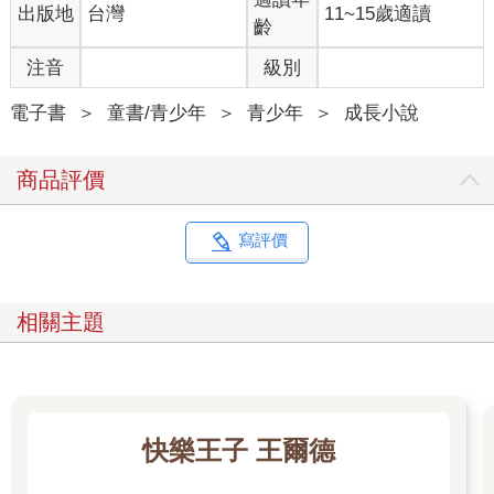
出版地
台灣
11~15歲適讀
頭。一直到降落之後，滑行到湖泊盡頭一個停泊口為止，他們都
齡
沒有再多說什麼。
注音
級別
「你在這裡，」駕駛從包包的夾層裡拿出一張地圖，遞給布萊
恩：「這座小湖叫做培森湖。你得順這條溪往北，到自由湖，然
電子書
＞
童書/青少年
＞
青少年
＞
成長小說
後經過一連串的湖泊……」他攤開地圖：「一直到威廉湖。斯彭
家就在這裡紮營。他們原本住在東北角，但是魚寨得繞著湖邊移
商品評價
動。如你所見，這個湖挺大的，我估計有八到十哩長，湖面也不
算窄。你可能得找一找。」
寫評價
他把地圖交給布萊恩，幫布萊恩卸下獨木舟，把行李搬上去。布
萊恩一開始先站在飛機的氣墊上，把地圖折好，將所在地朝上，
塞進一個塑膠袋裡好防水。接著才涉水走上岸。
相關主題
「秋天再見啦。」駕駛招呼了一下。
等到布萊恩離得夠遠之後，他才啟動引擎，頭也不回地起飛而
去。
快樂王子 王爾德
布萊恩立刻走到湖岸，把獨木舟拽上草坪，打理一下裝備。他將