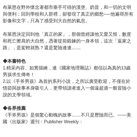
布萊恩在野外懷念著都市垂手可得的漢堡、奶昔，和一切的文明
與便利；回到學校和人群裡，卻發現了真正的鄉愁──他遍尋所有
影像和文字，只為了感受到大自然的氣息。
布萊恩決定回到他「真正的家」，那個曾經讓他又愛又恨，數度
和死亡擦肩的大自然，憑著從前鍛鍊的一身本領，這次「返家之
路」，是駕輕就熟？還是驚險連連……
◆本書特色
1.精采內容、如實描繪，連《國家地理雜誌》都信以為真的13歲
男孩求生傳奇！
2.以《手斧男孩》為首的系列小說，之所以廣受歡迎，不僅在於
情節與故事本身吸引人，更帶領讀者進入一個遠超過一般冒險小
說的文學領域。
◆各界推薦
《手斧男孩》是個驚心動魄的故事……不只是歷險而已。——美
國《出版家》週刊﹙Publisher Weekly﹚