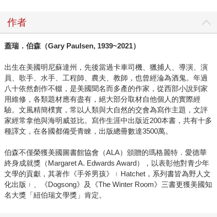
作者
蓋瑞．伯森（
Gary Paulsen, 1939~2021
）
出生在美國明尼蘇達州，先後當過卡車司機、獵捕人、導演、演
員、歌手、水手、工程師、農夫、教師，也曾經淪為酒鬼。年過
八十依然創作不輟，是美國聞名而多產的作家，從西部小說到家
用維修，各類題材應有盡有，絕大部分取材自他個人的實際經
驗。文風精簡樸實，常以人類與大自然的交會為寫作主題，文評
家經常拿他與海明威並比。寫作生涯中出版近200本書，共有十多
種譯文，在各國都備受青睞，出版總冊數達3500萬。
伯森不僅榮獲美國圖書館協會（ALA）頒贈的瑪格麗特．愛德華
終身成就獎（Margaret A. Edwards Award），以表彰他對青少年
文學的貢獻，其著作《手斧男孩》﹙Hatchet，系列書皆為野人文
化出版﹚、《Dogsong》及《The Winter Room》三書更獲美國知
名大獎「紐伯瑞文學獎」肯定。