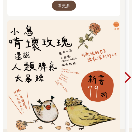
所有鬆動的東西都繫上橫柱，綁到獨木舟上，用防水布通通蓋起
看更多
來，只留下弓和箭袋在外頭。就算落水或者獨木舟翻掉，他也不
會損失所有行李。布萊恩張了張弓，確認弓弦穩當地扣在兩端，
然後把弓放在防水布上觸手可及的地方。雖然沒有紮緊，但是弓
箭都會浮在水上，即使獨木舟突然翻覆，也不會搞丟。
天氣很熱，布萊恩換上短褲，脫掉T恤，捲起來塞到防水布下頭。
救生衣就在手邊，但他靠著岸邊移動，水深不過及腰，然後接到
一條小溪。他實在不太想穿上救生衣。這樣子似乎不太安全，但
是陽光灑在赤裸的肌膚上，感覺如此美好，他想要無拘無束一會
兒，等進到比較深的河裡就會穿上了。他把帽子也脫了，捲起來
擺到背包的側袋裡頭。一如往常，眾多的蒼蠅蚊子襲來，但是獨
木舟從底部，的罐子裡不時散出煙霧，一陣一陣，把蚊蟲趕到岸
上。
布萊恩不慌不忙。他認為自己或許再也不必心急，於是轉眼間就
投入他時而念及的樹林歲月。在樹林裡，不是要去弄清楚發生了
什麼事，或者發生在哪裡。他常常想起以前見過的那一匹狼，牠
穿過樹林，眼觀四面、耳聽八方，從從容容地，不放過任何細
節。