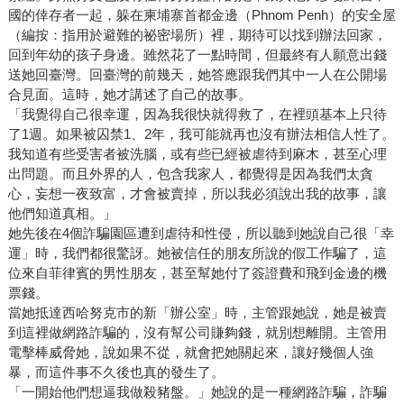
國的倖存者一起，躲在柬埔寨首都金邊（Phnom Penh）的安全屋
（編按：指用於避難的祕密場所）裡，期待可以找到辦法回家，
回到年幼的孩子身邊。雖然花了一點時間，但最終有人願意出錢
送她回臺灣。回臺灣的前幾天，她答應跟我們其中一人在公開場
合見面。這時，她才講述了自己的故事。
「我覺得自己很幸運，因為我很快就得救了，在裡頭基本上只待
了1週。如果被囚禁1、2年，我可能就再也沒有辦法相信人性了。
我知道有些受害者被洗腦，或有些已經被虐待到麻木，甚至心理
出問題。而且外界的人，包含我家人，都覺得是因為我們太貪
心，妄想一夜致富，才會被賣掉，所以我必須說出我的故事，讓
他們知道真相。」
她先後在4個詐騙園區遭到虐待和性侵，所以聽到她說自己很「幸
運」時，我們都很驚訝。她被信任的朋友所說的假工作騙了，這
位來自菲律賓的男性朋友，甚至幫她付了簽證費和飛到金邊的機
票錢。
當她抵達西哈努克市的新「辦公室」時，主管跟她說，她是被賣
到這裡做網路詐騙的，沒有幫公司賺夠錢，就別想離開。主管用
電擊棒威脅她，說如果不從，就會把她關起來，讓好幾個人強
暴，而這件事不久後也真的發生了。
「一開始他們想逼我做殺豬盤。」她說的是一種網路詐騙，詐騙