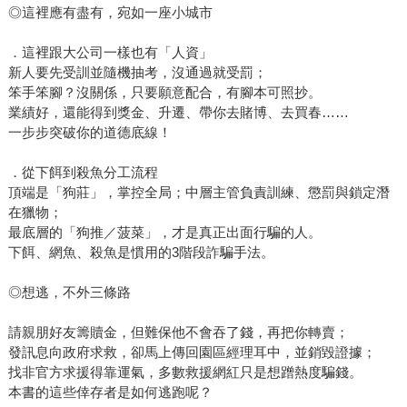
◎這裡應有盡有，宛如一座小城市
．這裡跟大公司一樣也有「人資」
新人要先受訓並隨機抽考，沒通過就受罰；
笨手笨腳？沒關係，只要願意配合，有腳本可照抄。
業績好，還能得到獎金、升遷、帶你去賭博、去買春……
一步步突破你的道德底線！
．從下餌到殺魚分工流程
頂端是「狗莊」，掌控全局；中層主管負責訓練、懲罰與鎖定潛
在獵物；
最底層的「狗推／菠菜」，才是真正出面行騙的人。
下餌、網魚、殺魚是慣用的3階段詐騙手法。
◎想逃，不外三條路
請親朋好友籌贖金，但難保他不會吞了錢，再把你轉賣；
發訊息向政府求救，卻馬上傳回園區經理耳中，並銷毀證據；
找非官方求援得靠運氣，多數救援網紅只是想蹭熱度騙錢。
本書的這些倖存者是如何逃跑呢？