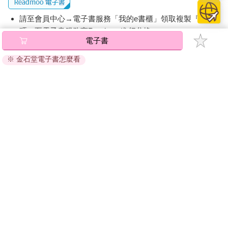
請至會員中心→電子書服務「我的e書櫃」領取複製『兌換
碼』至電子書服務商Readmoo進行兌換。
電子書
退換貨須知：
※ 金石堂電子書怎麼看
因版權保護，您在金石堂所購買的電子書僅能以金石堂專屬
的閱讀軟體開啟閱讀，無法以其他閱讀器或直接下載檔案。
依據「消費者保護法」第19條及行政院消費者保護處公告之
「通訊交易解除權合理例外情事適用準則」，非以有形媒介
提供之數位內容或一經提供即為完成之線上服務，經消費者
事先同意始提供。（如：電子書、電子雜誌、下載版軟體、
虛擬商品…等），
不受「網購服務需提供七日鑑賞期」的限
制
。為維護您的權益，建議您先使用「試閱」功能後再付款
購買。