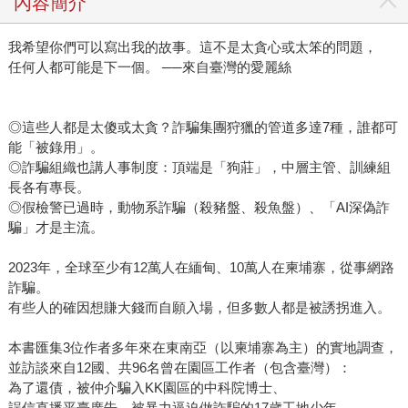
內容簡介
我希望你們可以寫出我的故事。這不是太貪心或太笨的問題，
任何人都可能是下一個。 ──來自臺灣的愛麗絲
◎這些人都是太傻或太貪？詐騙集團狩獵的管道多達7種，誰都可
能「被錄用」。
◎詐騙組織也講人事制度：頂端是「狗莊」，中層主管、訓練組
長各有專長。
◎假檢警已過時，動物系詐騙（殺豬盤、殺魚盤）、「AI深偽詐
騙」才是主流。
2023年，全球至少有12萬人在緬甸、10萬人在柬埔寨，從事網路
詐騙。
有些人的確因想賺大錢而自願入場，但多數人都是被誘拐進入。
本書匯集3位作者多年來在東南亞（以柬埔寨為主）的實地調查，
並訪談來自12國、共96名曾在園區工作者（包含臺灣）：
為了還債，被仲介騙入KK園區的中科院博士、
誤信直播平臺廣告，被暴力逼迫做詐騙的17歲工地少年，