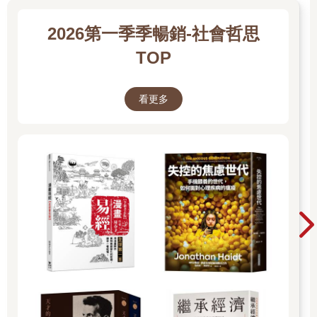
專營線上博弈與網路詐騙的園區，並被告知要做網路詐騙。他們
不願意做網路詐騙，所以試圖逃跑，但被保全抓住，遭到毒打，
2026第一季季暢銷-社會哲思
並關在宿舍裡好幾天，最終他們同意學詐騙技巧。
但他們非常幸運，因為他們很快就被轉移到另一個園區，並設法
TOP
透過微信聯絡上自己在中國的親人。2人的家人立刻向中國當局與
柬埔寨中國大使館報案，他們終於在2024年1月由柬埔寨警方救
出。
看更多
你是我們的，我們買了你
在遙遠的另一個大陸，另一段不為人知的故事正在展開。喬治
（George）來自烏干達，是個30歲出頭的年輕人，他把握難得的
機會，前往印度4年，攻讀資訊科技相關學位。畢業後，他回到烏
干達的首都坎帕拉（Kampala），成為自由工作者，從事修電
腦、裝設路由器和網路線等工作。
隨著新冠疫情來襲，生活一切停擺，生計也陷入危機。因此到了
2020年11月，他決定搬到杜拜生活。一到杜拜，他就發現這裡的
生活非常辛苦：「我什麼都做……還算是自由接案吧。像是一些
不重要的小工作、打零工、雜活、簡單的工作……做完立刻拿現
金。因為我的簽證每3個月要申請延長，還有房租要付，所以我必
須一直工作，一邊找正式工作，一邊靠做這些零工維持生計。」