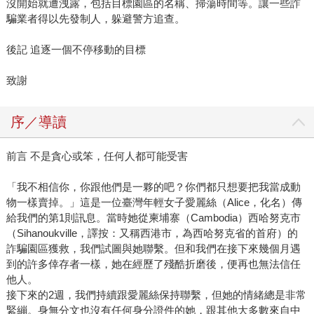
沒開始就遭洩露，包括目標園區的名稱、掃蕩時間等。讓一些詐
騙業者得以先發制人，躲避警方追查。
後記 追逐一個不停移動的目標
致謝
序／導讀
前言 不是貪心或笨，任何人都可能受害
「我不相信你，你跟他們是一夥的吧？你們都只想要把我當成動
物一樣賣掉。」這是一位臺灣年輕女子愛麗絲（Alice，化名）傳
給我們的第1則訊息。當時她從柬埔寨（Cambodia）西哈努克市
（Sihanoukville，譯按：又稱西港市，為西哈努克省的首府）的
詐騙園區獲救，我們試圖與她聯繫。但和我們在接下來幾個月遇
到的許多倖存者一樣，她在經歷了殘酷折磨後，便再也無法信任
他人。
接下來的2週，我們持續跟愛麗絲保持聯繫，但她的情緒總是非常
緊繃。身無分文也沒有任何身分證件的她，跟其他大多數來自中