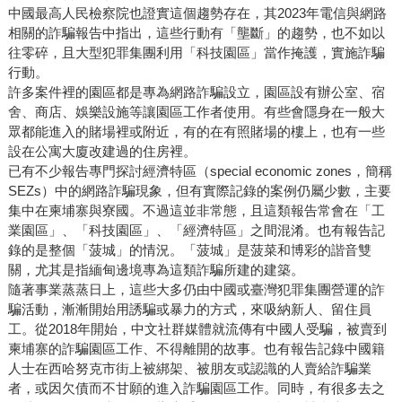
中國最高人民檢察院也證實這個趨勢存在，其2023年電信與網路
相關的詐騙報告中指出，這些行動有「壟斷」的趨勢，也不如以
往零碎，且大型犯罪集團利用「科技園區」當作掩護，實施詐騙
行動。
許多案件裡的園區都是專為網路詐騙設立，園區設有辦公室、宿
舍、商店、娛樂設施等讓園區工作者使用。有些會隱身在一般大
眾都能進入的賭場裡或附近，有的在有照賭場的樓上，也有一些
設在公寓大廈改建過的住房裡。
已有不少報告專門探討經濟特區（special economic zones，簡稱
SEZs）中的網路詐騙現象，但有實際記錄的案例仍屬少數，主要
集中在柬埔寨與寮國。不過這並非常態，且這類報告常會在「工
業園區」、「科技園區」、「經濟特區」之間混淆。也有報告記
錄的是整個「菠城」的情況。「菠城」是菠菜和博彩的諧音雙
關，尤其是指緬甸邊境專為這類詐騙所建的建築。
隨著事業蒸蒸日上，這些大多仍由中國或臺灣犯罪集團營運的詐
騙活動，漸漸開始用誘騙或暴力的方式，來吸納新人、留住員
工。從2018年開始，中文社群媒體就流傳有中國人受騙，被賣到
柬埔寨的詐騙園區工作、不得離開的故事。也有報告記錄中國籍
人士在西哈努克市街上被綁架、被朋友或認識的人賣給詐騙業
者，或因欠債而不甘願的進入詐騙園區工作。同時，有很多去之