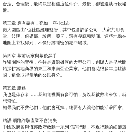
合法、合理後，最終決定相信這位仲介。最後，卻被迫執行殺豬
盤。
第三章 應有盡有，宛如一座小城市
偌大園區由1位社區經理監管，其中包含許多公司，大家共用食
堂、妓院、俱樂部、診所、藥局，還有餐廳和髮廊。這些地點在
地圖上都找得到，不像行跡隱密的犯罪場域。
第四章 幕前玩家與幕後黑手
詐騙園區的背後，往往是資源雄厚的大型公司，創辦人是早就開
始深耕當地商界的東亞和東南亞企業家。他們會花很多年進駐該
國，還會取得當地的公民身分。
第五章 脫逃
我也是倖存者……我知道裡面有多可怕，所以我被救出來後，就
想幫忙。
如果我們不救他們，他們會死掉，總要有人讓他們能活著回家。
結語 網路詐騙產業不會消失
中國政府曾與佤邦政府啟動一系列打詐行動，不過行動的細節還