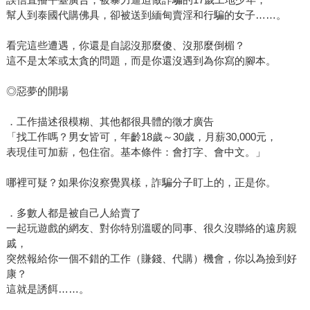
幫人到泰國代購佛具，卻被送到緬甸賣淫和行騙的女子……。
看完這些遭遇，你還是自認沒那麼傻、沒那麼倒楣？
這不是太笨或太貪的問題，而是你還沒遇到為你寫的腳本。
◎惡夢的開場
．工作描述很模糊、其他都很具體的徵才廣告
「找工作嗎？男女皆可，年齡18歲～30歲，月薪30,000元，
表現佳可加薪，包住宿。基本條件：會打字、會中文。」
哪裡可疑？如果你沒察覺異樣，詐騙分子盯上的，正是你。
．多數人都是被自己人給賣了
一起玩遊戲的網友、對你特別溫暖的同事、很久沒聯絡的遠房親
戚，
突然報給你一個不錯的工作（賺錢、代購）機會，你以為撿到好
康？
這就是誘餌……。