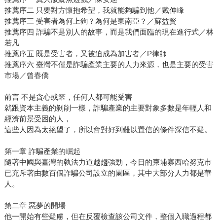
推薦序二 只要對方懷抱希望，我就能夠騙到他／戴伸峰
推薦序三 受害者為何上鉤？為何是東南亞？／蘇益賢
推薦序四 詐騙不是別人的故事，而是我們面臨的現在進行式／林
若凡
推薦序五 既是受害者，又被迫成為加害者／P律師
推薦序六 臺灣不僅是詐騙產業主要的人力來源，也是主要的受害
市場／曾春僑
前言 不是貪心或笨，任何人都可能受害
就跟資本主義的剝削一樣，詐騙產業的主要對象多數是年輕人和
經濟前景受困的人，
這些人因為太絕望了，所以會對好到難以置信的條件深信不疑。
第一章 詐騙產業的崛起
隨著中國與臺灣的執法力道越趨強勁，今日的柬埔寨西哈努克市
已充斥著由數百個詐騙公司設立的園區，其中大部分人力都是華
人。
第二章 惡夢的開場
他一開始有些疑慮，但在反覆檢查該公司文件，整個入職過程都