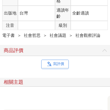
格
快報導了他的故事。
媒體不斷報導張先生的故事，讓囚禁他的詐騙團體面臨極大的壓
適讀年
出版地
台灣
全齡適讀
力，因而同意把贖金從12萬元人民幣（約合新臺幣490,800元）降
齡
到5萬9千元人民幣（約合新臺幣241,310元）。張先生的家人付了
贖金，他終於得以逃離。
注音
級別
張先生菁英機構出身的博士身分，讓他的故事占據中國媒體版
面，激起中國輿論對詐騙產業的憤慨。但不是每一個東南亞詐騙
電子書
＞
社會哲思
＞
社會議題
＞
社會觀察評論
產業的倖存者，都能受到這麼多的關注與同情。
2023年底，大約是張先生的苦難在中國社群媒體爆紅的同一時
商品評價
間，中國四川省有2位年輕人，名叫阿雲和阿沛（皆為音譯），分
別只有17歲和20歲，輾轉於家鄉的建築工地之間勉強度日。有一
天，他們在中國熱門網路直播平臺快手，看到一個好像很不錯的
寫評價
機會。平臺上這份工作的薪資，是他們每日工資的2倍，還提供食
宿。
2人聯繫公司，一得到正面回覆，他們就動身前往廣西省海邊的一
相關主題
個城市，進行實體面試，但他們興奮的情緒瞬間轉為恐懼，因為
他們未來的雇主以暴力逼迫他們搭上一艘船，接著2人抵達越南，
在重重監視下被迫待在飯店裡數天，隨後便轉移至柬埔寨的邊境
小鎮巴韋。
到了巴韋，他們才知道自己應徵的是什麼工作。他們被帶到一座