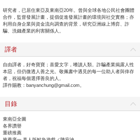
研究者，已居住東亞及東南亞20年。曾與全球各地公民社會團體
合作，監督發展計畫，提倡促進發展計畫的環境與社交實務；亦
利用自身企業與資金流向調查的背景，研究亞洲線上博弈、詐
騙、洗錢產業的利害關係人。
譯者
自由譯者，好奇寶寶；喜愛文字，嗜讀人類。詐騙產業揭露人性
本惡，但仍微透人善之光。敬佩書中遇見的每一位助人者與倖存
者，祝福每個選擇善良的人。
譯作賜教：banyanchung@gmail.com。
目錄
東南亞全圖
各界讚譽
重磅推薦
推薦序一 真人版魷魚遊戲／陳安迪