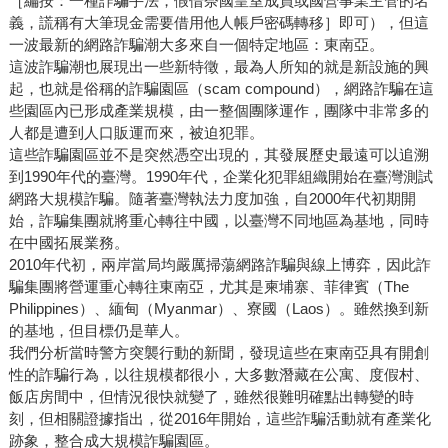
［編按：一種詐騙手法，假借奈國皇室成員或國營事業主管的名
義，謊稱有大筆現金需要借用他人帳戶密碼轉移］即可），但這
一波最新的網路詐騙潮大多來自一個特定地區：東南亞。
這波詐騙潮也展現出一些新特徵，最為人所知的就是新設施的興
起，也就是俗稱的詐騙園區（scam compound），網路詐騙在這
些園區內已形成產業規模，由一整個團隊運作，團隊中非常多的
人都是遭到人口販運而來，被迫犯罪。
這些詐騙園區並不是突然憑空出現的，其發展歷史最遠可以追溯
到1990年代的臺灣。1990年代，企業化犯罪組織開始在臺灣測試
網路大規模詐騙。隨著臺灣執法力度加強，自2000年代初期開
始，詐騙集團就將重心轉往中國，以臺灣不同地區為基地，同時
在中國拓展業務。
2010年代初，兩岸當局均嚴厲掃蕩網路詐騙與線上博弈，因此詐
騙集團將營運重心轉往東南亞，尤其是柬埔寨、菲律賓（The
Philippines）、緬甸（Myanmar）、寮國（Laos）。雖然換到新
的基地，但目標仍是華人。
我們分析當時警方突襲行動的新聞，發現這些在東南亞具有開創
性的詐騙行為，以往規模都很小，大多數潛藏在公寓、度假村、
飯店房間中，但情況很快就變了，雖然很難明確點出轉變的時
刻，但相關證據指出，從2016年開始，這些詐騙活動就有產業化
跡象，整合成大規模詐騙園區。