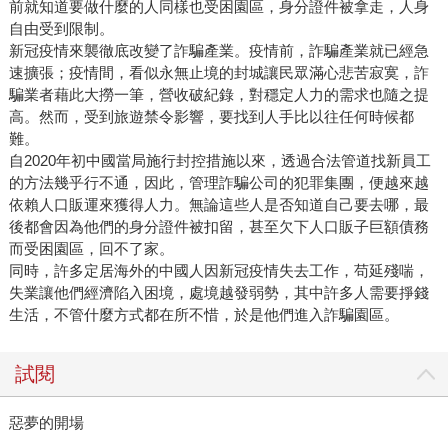
前就知道要做什麼的人同樣也受困園區，身分證件被拿走，人身
自由受到限制。
新冠疫情來襲徹底改變了詐騙產業。疫情前，詐騙產業就已經急
速擴張；疫情間，看似永無止境的封城讓民眾滿心悲苦寂寞，詐
騙業者藉此大撈一筆，營收破紀錄，對穩定人力的需求也隨之提
高。然而，受到旅遊禁令影響，要找到人手比以往任何時候都
難。
自2020年初中國當局施行封控措施以來，透過合法管道找新員工
的方法幾乎行不通，因此，管理詐騙公司的犯罪集團，便越來越
依賴人口販運來獲得人力。無論這些人是否知道自己要去哪，最
後都會因為他們的身分證件被扣留，甚至欠下人口販子巨額債務
而受困園區，回不了家。
同時，許多定居海外的中國人因新冠疫情失去工作，苟延殘喘，
失業讓他們經濟陷入困境，處境越發弱勢，其中許多人需要掙錢
生活，不管什麼方式都在所不惜，於是他們進入詐騙園區。
試閱
惡夢的開場