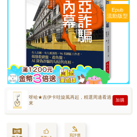
Epub
流動版型
呀哈★吉伊卡哇旋風再起，精選周邊看過
加購
來
寫評價