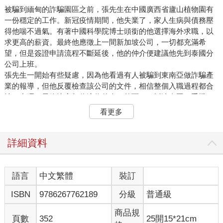
被騙到緬甸的詐騙園區之前，張先生在中國廣西省廬山植物園有
一份穩定的工作。新冠疫情期間，他失業了，家人生病與債務壓
得他喘不過氣。有著中國科學院博士頭銜的他選擇海外求職，以
求更高的薪資。最終他應徵上一間新加坡公司，一切都充滿希
望，但是簽證申請流程不斷延後，他的仲介便建議他先到泰國分
公司上班。
張先生一開始有些疑慮，因為他看過有人被騙到東南亞做詐騙產
業的報導，但他反覆檢查該公司的文件，相信整個入職過程都合
法、合理，最終決定相信這位仲介。然而，一抵達泰國，手機、
證件、護照就全部被沒收，接著他就被帶到泰緬邊境的緬甸克倫
看更多
邦苗瓦迪鎮區，進入一個詐騙園區，被迫執行殺豬盤詐騙，假扮
女性身分，誘騙歐美人士投資虛擬貨幣。
在園區裡，張先生聽說有些人成功逃脫，因此也開始想著逃跑的
詳細資料
事，但很快他就發現，重返自由是難上加難。園區外牆有4公尺到
5公尺高，上頭架有高壓電，周圍還有武裝哨兵監視，除此之外，
園區外圍每隔幾百公尺就有哨站，還有更多武裝士兵監控著園區
語言
中文繁體
裝訂
的周邊區域。
ISBN
9786267762189
分級
普通級
想逃，就得冒著遇到園區內外武裝士兵的風險。對緬甸不熟，又
沒有錢賄賂他人來保障自己的安全，張先生最終放棄逃跑的想
商品規
法，轉而向中國媒體求助。中國媒體被他博士的身分吸引，便很
頁數
352
25開15*21cm