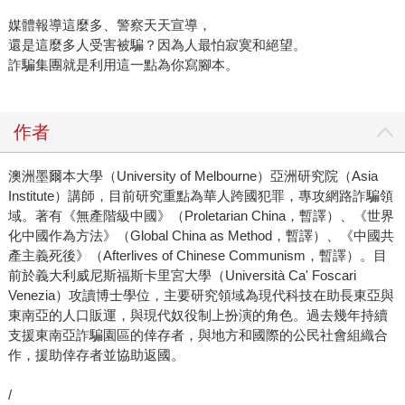
媒體報導這麼多、警察天天宣導，
還是這麼多人受害被騙？因為人最怕寂寞和絕望。
詐騙集團就是利用這一點為你寫腳本。
作者
澳洲墨爾本大學（University of Melbourne）亞洲研究院（Asia
Institute）講師，目前研究重點為華人跨國犯罪，專攻網路詐騙領
域。著有《無產階級中國》（Proletarian China，暫譯）、《世界
化中國作為方法》（Global China as Method，暫譯）、《中國共
產主義死後》（Afterlives of Chinese Communism，暫譯）。
目
前於義大利威尼斯福斯卡里宮大學（Università Ca' Foscari
Venezia）攻讀博士學位，主要研究領域為現代科技在助長東亞與
東南亞的人口販運，與現代奴役制上扮演的角色。過去幾年持續
支援東南亞詐騙園區的倖存者，與地方和國際的公民社會組織合
作，援助倖存者並協助返國。
/