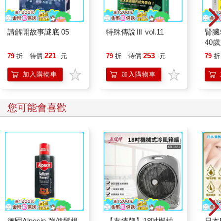
就跟張先生、阿雲、阿沛、喬治一樣，每年都有數千人遭到誘
騙、販運、買賣給東南亞與其他地區的詐騙業者。正如我們在前
請解開故事謎底 05
特殊傳說Ⅲ vol.11
腎臟
言所見，據聯合國人權事務高級專員辦事處估計，2023年有至少
40
12萬人，可能被迫在緬甸從事網路詐騙活動，另有10萬人在柬埔
就告
221
253
79
折
特價
元
79
折
特價
元
79
折
寨。
這個數據仍引發當地官員的強烈質疑，且極難驗證。一方面，許
加入購物車
加入購物車
多詐騙園區所在地都難以抵達，因為這些園區都不對外開放，又
有嚴密防護，因此要蒐集可靠的資料十分困難；另一方面，詐騙
園區員工的背景與動機變化太大。
您可能會喜歡
雖然有些人是被拐騙或賣到這裡，但也有些人進去前就完全了解
自己要做的是違法工作，並用一般人上班的心態執行自己的工
作，也有人知道（或以為他們知道）自己要做什麼，但等看到真
實情況想離開時，才發現自己被困住、身分證件被扣留、欠公司
的債也因管理層加了很多荒謬的費用，而累積成驚人天價。
要釐清為何人們會進到詐騙園區，往往很有難度。有些倖存者知
道，講出來可能會降低他人幫助的動力，也可能會讓自己在母
國，或詐騙業務所在地面臨刑責，因此不想承認一開始是自願進
去的。
也有一些案例讓事情變得更複雜：有些倖存者為了引發公眾同
德國Alpecin-強健髮根
【友情牌】18吋機械
日本