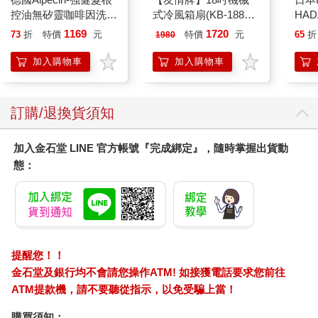
情，會把受虐情節誇大，造成其故事脈絡不一致，以致後來事跡
控油無矽靈咖啡因洗髮
式冷風箱扇(KB-1881
HA
敗露時，輿論支持的力道便會削弱。
凝露375ml/瓶-C1強健
按鍵在上方)
金緻
前一章提到西哈努克市的血奴案就是一個例子。倖存者分享的故
1169
1720
73
折
特價
元
特價
元
65
折
1980
髮根(護髮洗髮精/男士
濕潤
事真假參半，釀成非常嚴重的反效果，也讓柬埔寨政府有理由否
調理頭皮洗髮液/0矽靈
140
加入購物車
加入購物車
認該國詐騙園區的存在，甚至還逮捕拯救行動的關鍵人士。
滋潤洗頭髮水/一般髮
臉部
這種模糊不清的狀態，導致大眾開始不相信倖存者的說詞，讓某
質適用)
顏保
個公民社會組織於2022年中宣布，停止特定日期後進入詐騙園區
者的救援行動。以這樣的推論來看，此時媒體對於網路詐騙產業
訂購/退換貨須知
的報導已經鋪天蓋地，所以在這之後進入詐騙園區的人，不可能
不知道他們即將面對的是什麼。
加入金石堂 LINE 官方帳號『完成綁定』，隨時掌握出貨動
用更宏觀的視角來說，外界一直以來都在討論，道德上該如何看
態：
待那些從事詐騙產業的人，他們可能是自願或受脅迫（或在這之
間受到不同程度待遇的人）。那些知道（或理應要知道）自己要
做的是非法工作，卻仍進入該產業，最後無法脫身的人，我們應
該將之視為受害者嗎？以上這些討論往往轉移了公眾的注意力，
使人忽略了讓許多人如此輕易受到該產業誘惑的結構性原因，例
如新冠疫情引起的普遍貧窮化（immiseration）問題。
提醒您！！
在本章，我們試著藉由梳理東南亞詐騙園區受困者進入該產業的
金石堂及銀行均不會請您操作ATM! 如接獲電話要求您前往
方式，將其整體情況複雜化。我們希望能藉由這個作法，展現許
ATM提款機，請不要聽從指示，以免受騙上當！
多倖存者是怎麼因為絕望、不走運、輕信他人等原因陷入窘境。
更明確來說，我們會著眼以下7個部分：假徵才廣告、受僱於詐騙
購買須知：