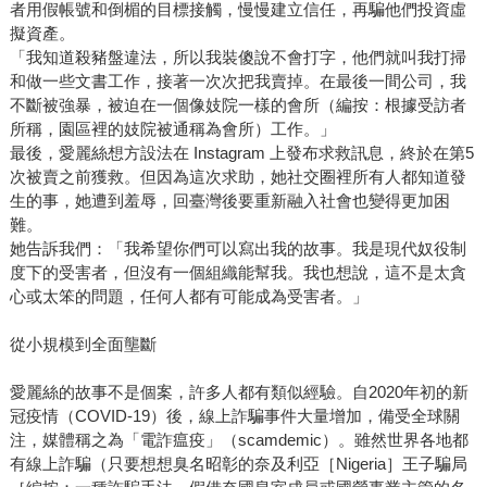
者用假帳號和倒楣的目標接觸，慢慢建立信任，再騙他們投資虛
擬資產。
「我知道殺豬盤違法，所以我裝傻說不會打字，他們就叫我打掃
和做一些文書工作，接著一次次把我賣掉。在最後一間公司，我
不斷被強暴，被迫在一個像妓院一樣的會所（編按：根據受訪者
所稱，園區裡的妓院被通稱為會所）工作。」
最後，愛麗絲想方設法在 Instagram 上發布求救訊息，終於在第5
次被賣之前獲救。但因為這次求助，她社交圈裡所有人都知道發
生的事，她遭到羞辱，回臺灣後要重新融入社會也變得更加困
難。
她告訴我們：「我希望你們可以寫出我的故事。我是現代奴役制
度下的受害者，但沒有一個組織能幫我。我也想說，這不是太貪
心或太笨的問題，任何人都有可能成為受害者。」
從小規模到全面壟斷
愛麗絲的故事不是個案，許多人都有類似經驗。自2020年初的新
冠疫情（COVID-19）後，線上詐騙事件大量增加，備受全球關
注，媒體稱之為「電詐瘟疫」（scamdemic）。雖然世界各地都
有線上詐騙（只要想想臭名昭彰的奈及利亞［Nigeria］王子騙局