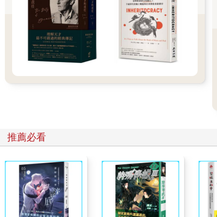
也因為如此，2022年8月，朋友跟他提到一個寮國的高薪資訊科技
工作時，他馬上就答應了。喬治回憶著說：「有個公司在找人幫
他們管理資料，而且合約只有6個月而已。」朋友把他介紹給該公
司一名女子，她跟他談的月薪是1500美元（約合新臺幣43,890
元），有津貼和佣金，還附住宿，日常開銷也都包含在內。
她也介紹了這間公司的資訊，一切看起來都沒有問題。喬治同意
了，於是該女子便開始辦理簽證、機票、保險事宜。很快的，他
就踏上前往金三角的旅程，抵達與緬甸、泰國接壤的寮國邊境。
在金三角，公司要求他簽的合約跟在杜拜說的完全不一樣，這份
新合約會讓他欠公司一大筆債。他的護照和手機都被收走，而且
工作也換了，變成要用寫好的腳本跟全世界的人聊天，誘騙他們
投資。兩個月來他刻意做的拖泥帶水，跟公司堅持說他是做資訊
科技的，應該做擅長的事。
推薦必看
某一天，公司把他賣給緬甸另一間詐騙公司，把他賣掉的人不跟
他說自己因此賺了多少錢。「他只說：『你是我們的，我們買了
你……』這感覺好怪，很像回到了非洲買賣奴隸的那個年代……
很難相信會有人跟你說『你是我的』。」他本來只是來工作6個月
而已，卻花了整整1年才回到坎帕拉。
自願？