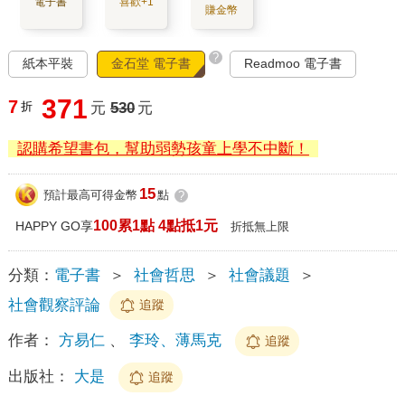
電子書
喜歡+1
賺金幣
?
紙本平裝
金石堂 電子書
Readmoo 電子書
371
7
折
元
530
元
認購希望書包，幫助弱勢孩童上學不中斷！
15
預計最高可得金幣
點
?
100累1點 4點抵1元
HAPPY GO享
折抵無上限
分類：
電子書
＞
社會哲思
＞
社會議題
＞
社會觀察評論
追蹤
作者：
方易仁
、
李玲、薄馬克
追蹤
出版社：
大是
追蹤