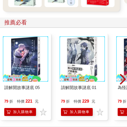
到支持者的文章。我們像是被無形的線牽引，同時起心動念，決
定將樂生院的故事作為我們的畢業製作主題。於是，我的鏡頭開
始跟隨這群與時間賽跑、與體制抗衡的人們。
在近一年的拍攝與剪輯後，我們完成了紀錄短片《樂生活》。影
推薦必看
片聚焦於兩位院民：一位是文章伯，他因漢生病而落下嚴重殘
疾，是社會污名下的典型縮影；另一位是金英阿姨，她外觀與一
般人無異，看似能輕易融入社會，卻同樣是錯誤政策的犧牲者。
從他們在樂生的日常，我們看見了與這個「家」密不可分的連
結。而當鏡頭跟隨文章伯參與自救會的抗爭，我們最終明白了，
那風起雲湧的樂生運動背後，最簡單、也最核心的情感，就是
「家」。
然而這段紀錄片拍攝旅程，並未因為畢業製作的完成而告一段
落。反而，我更投入到樂生保留運動，見證一場場艱辛與血淚交
纏的鬥爭展開。捷運工程局堅持工程本位，聲稱如果不完全拆除
請解開故事謎底 05
請解開故事謎底 01
為怪
樂生院，捷運機廠就不可能完工，捷運也無法通車，形成輿論對
樂生保留的極大壓力。這期間，我跟隨自救會與樂青四處陳情請
221
229
79
折
特價
元
79
折
特價
元
79
折
願。去過衛生署，那是樂生療養院的主管機關；去過台北市政
府，那是捷運工程局的主管機關；也到台北縣政府和文化局，那
加入購物車
加入購物車
是樂生院建築的文化資產審查單位。我記錄下他們在各個政府部
門之間奔波的身影。這場運動甚至將反迫遷的人權訴求，帶到了