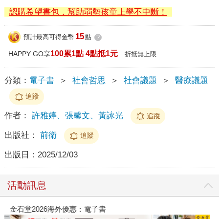
認購希望書包，幫助弱勢孩童上學不中斷！
15
預計最高可得金幣
點
?
100累1點 4點抵1元
HAPPY GO享
折抵無上限
分類：
電子書
＞
社會哲思
＞
社會議題
＞
醫療議題
追蹤
作者：
許雅婷、張馨文、黃詠光
追蹤
出版社：
前衛
追蹤
出版日：
2025/12/03
活動訊息
金石堂2026海外優惠：電子書