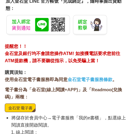
加入金石堂 LINE 官方帳號『完成綁定』，隨時掌握出貨動
抗爭的張力在此刻達到了頂點。一方面，自救會與樂青行動日趨
態：
激烈，不僅多次前往時任行政院長蘇貞昌的官邸陳情，更抓住總
統黨內初選的時機，要求政治人物表態。但另一方面，因樂生案
延宕的新莊捷運線，也讓地方派系將壓力悉數轉嫁到院民身上。
我永遠記得那令人心碎的一幕：當時的台北縣長周錫瑋與地方民
代，強力動員了數萬名群眾擠滿了中正路，宣傳車上號稱有三十
萬人，兵臨城下般地在樂生院門前，隔著大門對院民高喊，要求
提醒您！！
他們搬遷。一場以「民意」為名的暴力，就這樣在我眼前荒謬上
金石堂及銀行均不會請您操作ATM! 如接獲電話要求您前往
演。
ATM提款機，請不要聽從指示，以免受騙上當！
為回應這股壓力，同年四月十五日，支持樂生的力量也集結爆
發。數千人走上凱達格蘭大道，那是一幅撼動人心的畫面：院
購買須知：
民、學生、素昧平生的市民與社運團體，他們背負「反迫遷」的
使用金石堂電子書服務即為同意
金石堂電子書服務條款
。
標語，以「六步一跪」的苦行貼近土地，為樂生發出最謙卑也最
電子書分為「金石堂(線上閱讀+APP)」及「Readmoo(兌換
響亮的聲音。在巨大的輿論壓力下，行政院長蘇貞昌親赴院區，
公開承諾將以「樂生保留，以百分之九十為最高目標」，重啟協
碼)」兩種：
商。那一刻，樂生保留運動在台灣的社會運動史上，彷彿刻下了
一道勝利的印記。
然而，這份希望卻極其短暫。同年五月卅日，行政院最終拍
將儲存於會員中心→電子書服務「我的e書櫃」，點選線上
板的，是號稱「五三〇方案」的明挖覆蓋工法。政府宣稱將保留
閱讀直接開啟閱讀。
四十棟、拆遷重組九棟院舍，但實際上，那幾乎是先前「百分之
線上閱讀：