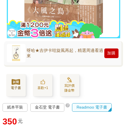
呀哈★吉伊卡哇旋風再起，精選周邊看過
加購
來
寫評價
電子書
喜歡+1
賺金幣
?
紙本平裝
金石堂 電子書
Readmoo 電子書
350
元