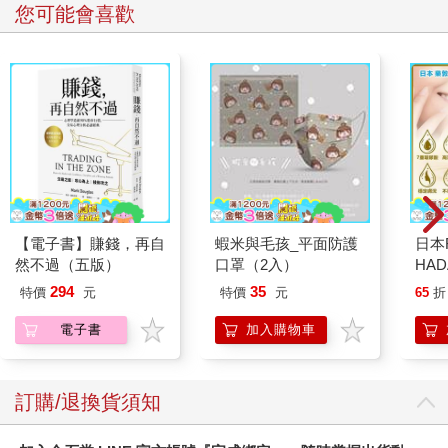
聯合國和總統府。
您可能會喜歡
二〇〇五年十月二十五日，一則來自日本的消息令人振奮，殖民
時期遭強制隔離入院的二十五位樂生院民，對日本政府提起的國
賠官司勝訴！這場跨國訴訟的勝利，也為樂生保留運動帶來更多
台灣社會的關注。同年底，運動爭取到了一個暫時的成果，樂生
院成為「文化資產保存法」修訂後，第一個因地方主管機關不作
為，而由中央主管機關代為介入的「暫定古蹟」案例，讓迫遷的
危機，獲得了六個月的喘息。
二〇〇六年，在樂生保留運動的壓力下，捷運局雖做出些微讓
步，卻僅願提出一個只能保留當時僅剩原本三成的樂生院的「百
分之四十一點六」的方案。此方案將剷除舊院區最具文史價值的
【電子書】賺錢，再自
蝦米與毛孩_平面防護
日本
區域，且僅留下斷崖上六棟無法安全續住的房舍，完全不符合運
然不過（五版）
口罩（2入）
HA
動「古蹟保存」與「院民居住」的兩大訴求。面對強硬的工程報
金緻
告，院民與支持者的聲音在無數次會議中越發堅定，以退席、大
294
35
特價
元
特價
元
65
折
濕潤
遊行等方式持續發聲與抗爭。然而，當暫定古蹟的時效一過，相
140
電子書
加入購物車
關政策卻仍然懸而未決，樂生再次被推回了迫遷的危機邊緣。
臉部
二〇〇七年初，隨著拆遷危機步步進逼，自救會阿公阿媽們堅定
顏保
的身影，感召了越來越多年輕人投入。抗爭行動不斷升高，獲得
高度關注也讓議題進入了更高層級的政府會議室。在文建會介入
訂購/退換貨須知
下，專家學者提出了保留九成樂生院地貌的方案，卻持續遭捷運
局杯葛，雙方陷入僵局，樂生院民仍處於被迫遷危機中。