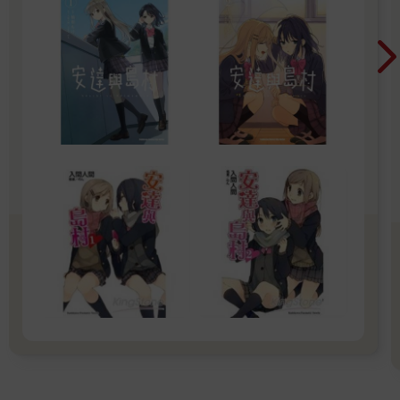
維持這個世界的運作。
『神都這樣了，更何況是這個看起來性格很糟的人給的東西？這
還用說嗎？』
弗拉德一臉驚訝，觀察著碰都不碰魔石的克萊奧。克萊奧無視那
道審視自己的目光，神色自若地開口說：
「雖然我不是很清楚魔石的市場行情，但它們真的太貴重，不管
是用來轉製為我個人的保暖裝備，還是拿去當學生用的實驗材料
消耗掉，都太浪費了，而且量也太多，我感覺不太合適收下。」
「家人之間幹嘛那麼客氣。父親雖然話不多，但他真的很擔心
你。而既然這是他放在心上的事，自然也就是我的事。」
克萊奧瞇起眼，觀察弗拉德臉上的虛偽笑容，以及和他的笑完全
不相稱的冷冽眼神。即使是這一刻，弗拉德也在檢視著克萊奧的
一舉一動。
『還真是愛惜家人呢。』
克萊奧很清楚，就算是同一對父母生下來的，也不是所有的手足
之間都會珍視彼此。比陌生人還疏遠的兄弟根本多不勝數。
『看來我也沒資格罵亞瑟他們家亂成一團。』
「我知道大哥誤會了什麼，但我從來沒跟父親哭訴過，也不曾寫
信跟父親討魔石。」
「可是那位非常疼你的家庭教師一直在寄信呢。你是在小姐的懷