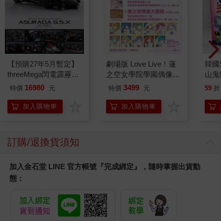
務要照顧子女，但兄弟之間可沒有這樣的責任。
『再加上，老大通常是在父母處境還很艱難的時候出生，所以性
格多半比家境稍微好轉時才出生的老二還更現實。』
總是畏畏縮縮的弟弟突然振作起來、變成眾人注目的對象，甚至
連父親都開始關心起他，弗拉德心裡肯定很不舒服。
『再加上一整箱「極品」魔石的話，的確是會讓人想翻臉。雖然
【預購27年5月暫定】
劇場版 Love Live！蓮
韓國S
現在只是給魔石，但父親以後還會再多給弟弟什麼也很難說，所
threeMega閃電霹靂車
之空女學院學園偶像俱
山鬼
以他才打算先斬草除根吧？』
VA Hi-SPEC UNITED
樂部 Bloom Garden
450
16980
3499
特價
元
特價
元
59
折
克萊奧有些擔心。家族的其他事業都無所謂，只有這間宅邸他一
阿斯拉 G.S.X RS
Party蓮之空預售大套
定要拿到手。為了避免日後出什麼差錯，現在有必要板上釘釘。
SIREN 黑色限定
組
加入購物車
加入購物車
本來和平常一樣有氣無力癱坐在沙發上的克萊奧這時坐直了身
軀。他定了定心神，打開〖約定〗的「覺察」功能。
這時候的克萊奧，絕不是弗拉德所認識的那個「克萊奧」。雖然
訂購/退換貨須知
弗拉德不是以太感知者，但面對這個披著弟弟形貌的存在，他仍
感覺到一股強烈的違和感。
加入金石堂 LINE 官方帳號『完成綁定』，隨時掌握出貨動
「我倒是想知道，大哥你什麼時候當我是弟弟了？」
態：
「什麼啊，不是說你失憶了嘛，看來也不是全都忘了！」
弗拉德臉上依然掛著笑，一隻手卻猛地往克萊奧的臉伸過去，好
像要出手打他一樣。雖然弗拉德看起來不像是會在施暴時嘗到快
感或興奮的那類人，但是在必要時刻，感覺他也會毫不猶豫採取