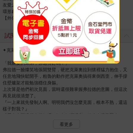
友愛之地
環形劇場
【外傳1】既是光也是黃金的賢士
試閱
✦克萊奧．阿塞爾？
「我親愛的弟弟，你過得好嗎？」
弗拉德一臉燦笑地張開雙臂，硬把克萊奧拉到懷裡猛力抱住，又
任意地飛快鬆開手，粗魯的動作把克萊奧搞得東倒西歪，伸手撐
住壁爐架才能勉強穩住身軀。
上次算是他們初次見面，當時還很難掌握弗拉德的意圖，但這次
再見就很清楚了。
『一上來就先發制人啊。明明我們沒怎麼見面，根本不熟，還這
樣子對我？』
「看來大哥過得也很好呢，氣色紅潤明亮，臉皮光滑又緊實。」
克萊奧用挖苦意味十足的語氣說道，無非是在說「你好意思呢，
看更多
臉皮這麼厚」。弗拉德明明聽懂了，卻繼續裝傻。