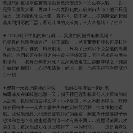
萬沒想到這場寒假實習活動竟然演變成另一次生存大戰——對手
是飛天魔獸大軍，再加上一名魔獸化的八級劍術大師！他不只是
強大，連肉體也化成水銀，殺不掉、砍不死……從病懨懨的梅爾
基奧到掛彩的亞瑟，再到吐血的克萊奧，三人全都賭上了性命！
✦ 120小時不中斷的舞台劇……異度空間變成追劇現場？
已錯亂的原稿突然進行「校正回歸」，將克萊奧和亞瑟再度拉進
「記憶之界」裡的「環形劇場」，只為了正式賦予亞瑟他的專屬
異能。他們必須在時限之內摧毀主時鐘破關，否則將永遠被困在
劇場內——看舞台劇看到死！克萊奧被迫在亞瑟眼睜睜之下施展
〖編輯的權限〗，心裡很清楚：經此一役，他將不得不對亞瑟坦
白一切……
✦總有一天要折斷神的筆尖——他耐心等待這一刻到來
梅爾基奧在呱呱墜地那一天，腦子裡已經裝載著前八次原稿的龐
大記憶，也理解語言和文字；小小嬰孩，不哭不動不睜眼，靜靜
躺在襁褓中——其實大腦中失序的糾結與混雜，簡直快把他逼
瘋。既然他最終只能接受被安排好的命運，到底為什麼要賦予他
想法和意志？但他也感覺到這一次有所不同……經歷過前面八次
的失敗，這次他成功在世上獲得了「神的恩寵」——這是否意味