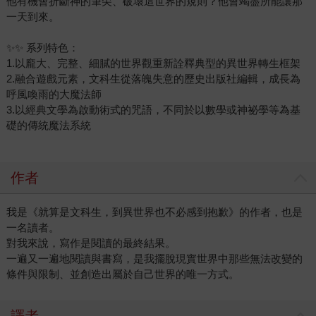
他有機會折斷神的筆尖、破壞這世界的規則？他會竭盡所能讓那
一天到來。
✨✨ 系列特色：
1.以龐大、完整、細膩的世界觀重新詮釋典型的異世界轉生框架
2.融合遊戲元素，文科生從落魄失意的歷史出版社編輯，成長為
呼風喚雨的大魔法師
3.以經典文學為啟動術式的咒語，不同於以數學或神祕學等為基
礎的傳統魔法系統
作者
我是《就算是文科生，到異世界也不必感到抱歉》的作者，也是
一名讀者。
對我來說，寫作是閱讀的最終結果。
一遍又一遍地閱讀與書寫，是我擺脫現實世界中那些無法改變的
條件與限制、並創造出屬於自己世界的唯一方式。