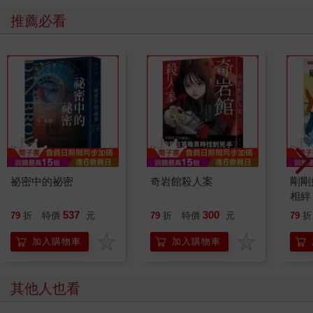
裡瑟瑟發抖嗎？搞得她那麼擔心你，讓父親也很掛心。你來首都
以後似乎過得比在科爾福斯時好上很多，他也不好把你叫回去，
推薦必看
只能在心裡乾著急。所以這分禮物包含著他的心意，你不能拒
絕。」
在克萊奧看來，把孩子丟到寄宿學校、只會用錢打發的那個父
親，應該不至於因為思念小兒子而哭濕了枕頭。不過他也懶得去
反駁，只隨口敷衍了過去。
「我不曉得父親是那樣想的，以後我會更常跟他聯絡。」
「不管你之前是怎樣的人，現在又變成什麼樣，父親老是對你太
心軟，又特別疼愛你，外面的人明明都說他的胸腔裡找不到紅色
的心臟，只有一顆鉛製的模型呢。」
克萊奧從弗拉德的話裡，察覺到一個不太對勁的地方。
祕密中的祕密
奇岩館殺人案
剛剛
「大哥說到我們的父親時，怎麼聽起來像在講別人家的父母一樣
相絆
呢？」
要的
537
300
79
折
特價
元
79
折
特價
元
79
折
「雖然他既是我的父親，也是你的父親，但對我和你來說，他難
道會是同樣的父親嗎？」
加入購物車
加入購物車
「你是想說父親偏心嗎？但是他一手創立的事業到最後全都會是
大哥的，為什麼你還要這樣針對我？」
「克萊奧，你可能不知道，父親他就算是遇到自己需要人幫忙的
其他人也看
事，也絕對不會去拜託人。因為在他還年輕、沒有足夠的地位和
雄厚的財力時，就已經受夠這種事了。」