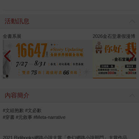
活動訊息
2026金石堂暑假漫博〈你好，我吃一點〉第二波
金
內容簡介
#文組抱歉 #文必歉
#穿書 #元敘事 #Meta-narrative
2021 Ridibooks網路小說大賞「奇幻網路小說部門」大賞作品