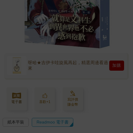
呀哈★吉伊卡哇旋風再起，精選周邊看過
加購
來
寫評價
電子書
喜歡+1
賺金幣
紙本平裝
Readmoo 電子書