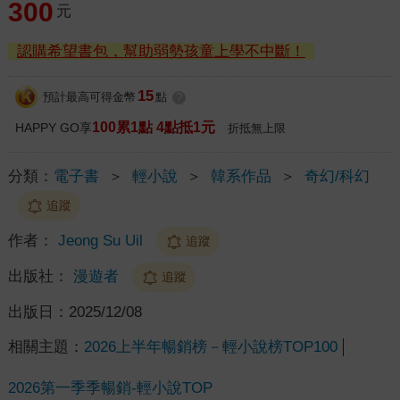
300
元
認購希望書包，幫助弱勢孩童上學不中斷！
15
預計最高可得金幣
點
?
100累1點 4點抵1元
HAPPY GO享
折抵無上限
分類：
電子書
＞
輕小說
＞
韓系作品
＞
奇幻/科幻
追蹤
作者：
Jeong Su Uil
追蹤
出版社：
漫遊者
追蹤
出版日：
2025/12/08
相關主題：
2026上半年暢銷榜－輕小說榜TOP100
2026第一季季暢銷-輕小說TOP