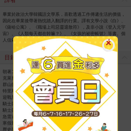
譯者
畢業於政治大學韓國語文學系，喜歡透過工作傳遞生活的價值，
因此在畢業後帶著熱忱踏入翻譯的行業。譯有文學小說《白》、
《薩哈公寓》、《職場上司惡靈退散符》，及非小說《登入元宇
宙》、《人類每天都在幹嘛？》、《女孩的祕密帳號》等書。個
人信箱：alove10th@gmail.com
目錄
朝著二刷前進！（2）
克萊奧．阿塞爾？
群山的北方
特里斯泰因騎士團
迎戰黑暗
騎士與貴人（1）
騎士與貴人（2）
急需適用勞動基準法
寒假最後的樂子
歷史學概論