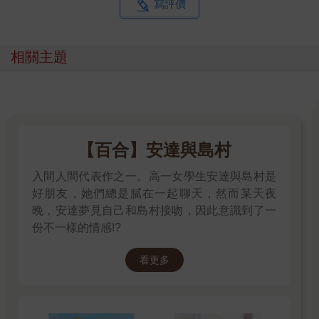
寫評價
太電池，他就立即讓我搭特快列車過來。」
「然後？」
「雖然父親向來不會下達詳細的指示，不過他這次的意圖倒是很
相關主題
明顯——要我把這個帶給你。」 弗拉德毫不遲疑地打開箱子的鎖
扣。箱子裡裝得滿滿的，全部都是同一種魔石。
【－鴿血紅寶石：
－發熱的魔石
＊備註：極品 】
〖約定〗訊息的光照亮了那些閃著光澤的無數顆寶石切面。「魔
【百合】安達與島村
石」紅寶石的色澤非常鮮艷。克萊奧認得這種魔石。
『進入「記憶之界」前，澤貝迪教授借我的手環上也有一個指甲
入間人間代表作之一。高一女學生安達與島村是
般大小的「魔石」紅寶石。』
好朋友，她們總是膩在一起聊天，然而某天夜
即便是那麼小的魔石，嵌入【禦寒】的術式之後也變得相當溫
晚，安達夢見自己和島村接吻，因此意識到了一
暖。所以，以這一箱魔石的數量來看，大概做上好幾張大型發熱
份不一樣的情感!?
墊也綽綽有餘。
雖然這個寶物的確非常誘人，但克萊奧仍強壓下心頭的衝動，把
看更多
微微顫抖的手乖乖放回膝上。
『這東西哪敢隨便收啊，誰知道會不會有什麼後患。』
世上沒有白吃的午餐——唯獨這個原則，是在他活過的兩個世界
裡都通用的根本法則。就連作者賦予自己的能力，也是為了要他