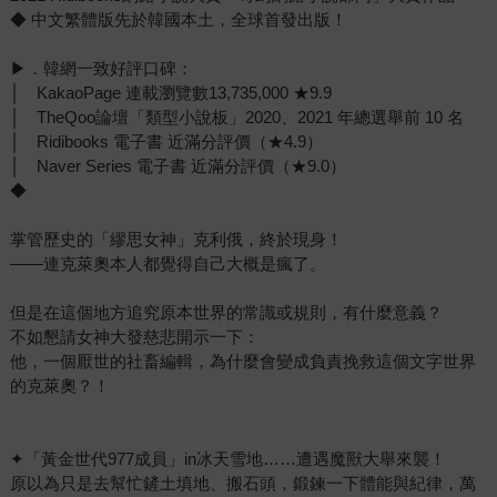
◆ 中文繁體版先於韓國本土，全球首發出版！
▶．韓網一致好評口碑：
│ KakaoPage 連載瀏覽數13,735,000 ★9.9
│ TheQoo論壇「類型小說板」2020、2021 年總選舉前 10 名
│ Ridibooks 電子書 近滿分評價（★4.9）
│ Naver Series 電子書 近滿分評價（★9.0）
◆
掌管歷史的「繆思女神」克利俄，終於現身！
——連克萊奧本人都覺得自己大概是瘋了。
但是在這個地方追究原本世界的常識或規則，有什麼意義？
不如懇請女神大發慈悲開示一下：
他，一個厭世的社畜編輯，為什麼會變成負責挽救這個文字世界
的克萊奧？！
✦「黃金世代977成員」in冰天雪地……遭遇魔獸大舉來襲！
原以為只是去幫忙鏟土填地、搬石頭，鍛鍊一下體能與紀律，萬