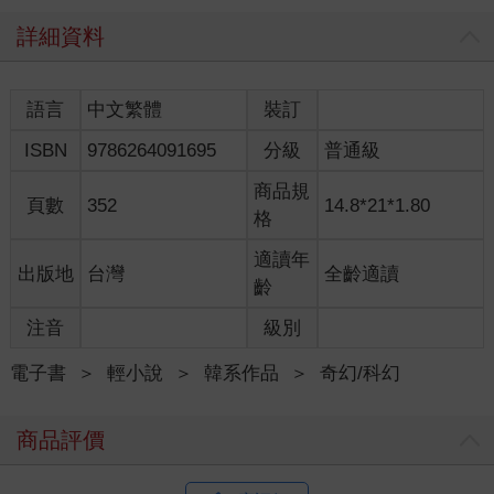
「哈哈！我一向很健康啊！怎麼可能像你一樣弱不禁風。」
「今年特別寒冷，大哥沒有感冒真是太好了。父親身體還好
詳細資料
嗎？」
「跟往常一樣，冬天總是比較難受一些。不過，科爾福斯靠海，
比倫德因溫暖多了，所以父親的狀況還算好些。首都這邊的事，
語言
中文繁體
裝訂
一般都由我負責處理。」
ISBN
9786264091695
分級
普通級
「原來如此，辛苦大哥了。」
吉迪恩．阿塞爾原本就是倫德因人，只是因為從事貿易業才將事
商品規
業重心轉移到科爾福斯。他在結婚前一直都住在倫德因，難道會
頁數
352
14.8*21*1.80
格
因為冷就不回首都工作嗎？克萊奧認為這是他打算將事業傳給大
兒子才這樣安排的。
適讀年
出版地
台灣
全齡適讀
『可是他幹嘛現在才跑來跟我炫耀這種事？』
齡
坎頓夫人端過來的茶水已經逐漸冷掉，兩個人依然碰都沒有碰。
大概是因為這裡不在吉迪恩的 視線範圍內，弗拉德認為沒必要假
注音
級別
裝兄弟情深，所以態度極其惡劣。以牙還牙，以眼還眼，克萊奧
自然也沒必要演出兄友弟恭這一套。
電子書
＞
輕小說
＞
韓系作品
＞
奇幻/科幻
克萊奧翹著腿，這時弗拉德把一個用華麗的絲綢布料包起來的箱
子隨意地推到他面前。那箱子的大小約莫可以放進一個人頭，克
商品評價
萊奧完全猜不到裡面裝了什麼。
「聽說你很怕冷？父親擔心得很呢！剛好聽說克拉特爾諸侯國有
一位技術官員來到倫德因，想用『魔石』紅寶石交換最新型的以