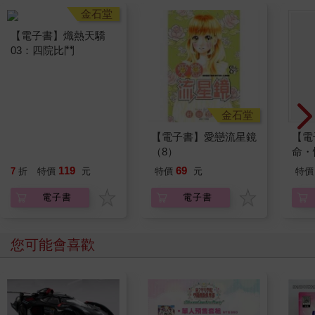
出生於貧民區的吉迪恩，完全憑著自己的手段在當代成為了不起
的企業家，想必在年輕時吃了 不少苦。
『可是那不能怪我吧？幹嘛找我麻煩？』
「這樣的父親卻獨獨為了要把你送進那所學校，去低頭拜託那些
眼睛長在頭頂上的騎士團長和
魔法師之類的人。你覺得這像話嗎？」
弗拉德這時候展露的情緒，已經接近赤裸裸的敵意。克萊奧如果
金石堂
金石堂
真的是他膽小又年幼的弟弟，大概早就被他這氣勢逼得哭著跑開
【電子書】熾熱天驕
【電子書】愛戀流星鏡
【電
了。
03：四院比鬥
（8）
命・性
弗拉德．阿塞爾年紀不到三十歲，還很年輕，說話的語氣也顯得
親切，卻有種莫名讓人感覺壓迫的氣勢。
119
69
7
折
特價
元
特價
元
特價
『也是啦，身為阿爾比恩最大商會的繼承人，至少要有這種程度
電子書
電子書
才不會把事業搞垮。』
他大概一直以來都是作為阿塞爾王國的繼承人和守護者被父親培
養長大的。吉迪恩連對體弱的么兒都這麼嚴格了，何況是對聰明
您可能會喜歡
又大膽的長子呢？可想而知，他對弗拉德的教育一定更嚴苛。
『不過，看這傢伙的所作所為，在「克萊奧」還沒被人取代之
前，他對這個弟弟應該也沒比現在好多少。』
從長男的立場來看，這個弟弟不僅奪走了母親，還過得比自己輕
鬆，所以說不定他原本就心懷怨念。吉迪恩身為父親，自然有義