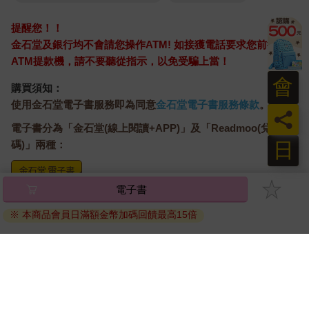
這種手段。
他強壯的手臂頗具威脅性地向克萊奧逼近，克萊奧卻只是一動不
提醒您！！
動盯著弗拉德看。已經啟動「覺察」功能的克萊奧不至於弱到會
金石堂及銀行均不會請您操作ATM! 如接獲電話要求您前往
被一個非以太感知者擊中，只是不想被弗拉德看到自己閃躲的樣
ATM提款機，請不要聽從指示，以免受騙上當！
子，才硬撐到最後一刻。
『打架本來就有一半是靠氣勢。雖然我在力氣上比那傢伙弱，可
會
購買須知：
是我眼力好。』
使用金石堂電子書服務即為同意
金石堂電子書服務條款
。
克萊奧的哥哥揮拳擦過弟弟的髮梢，拳頭就偏開了。看來他不是
員
真的想打人。
電子書分為「金石堂(線上閱讀+APP)」及「Readmoo(兌換
克萊奧本來打算萬一情況不妙，他就要啟動魔法防護結界，所以
日
碼)」兩種：
正在提取以太。一看到危機解除，他隨即中止了力量的匯聚。
『原來是在試探我。這人的性格比我想的還差勁哩。』
就算是魔法師，克萊奧的身子也脆弱得不堪一擊。弗拉德竟然能
電子書
將儲存於會員中心→電子書服務「我的e書櫃」，點選線上
對這樣的弟弟揮拳，讓「正珍」在心裡暗自咂嘴。
閱讀直接開啟閱讀。
「看來你把自己以前那種憂鬱陰沉的個性和毛病都改掉了啊！現
※ 本商品會員日滿額金幣加碼回饋最高15倍
線上閱讀：
在你不只敢直視我的眼睛，不會動不動就被別人的動作嚇到，也
建議使用Chrome、Microsoft Edge 有較佳的線上瀏覽效
不再看別人的臉色或是流眼淚了，難怪父親會以你為傲。」 克萊
果， iOS 16 或以上版本，Android 6.0 以上版本，建議裝
奧沒有回應，只是不帶半點情緒地凝視著他的「兄長」。他沒意
識到，自己這連憎惡都看不到的表情，就像在火上澆油一樣刺激
置有6GB以上的記憶體，至少有 30 MB以上的容量。
著弗拉德的怒火。
離線閱讀：
雖然他自己沒有察覺，但這種時候的克萊奧，真的跟吉迪恩．阿
APP下載：
iOS
Android