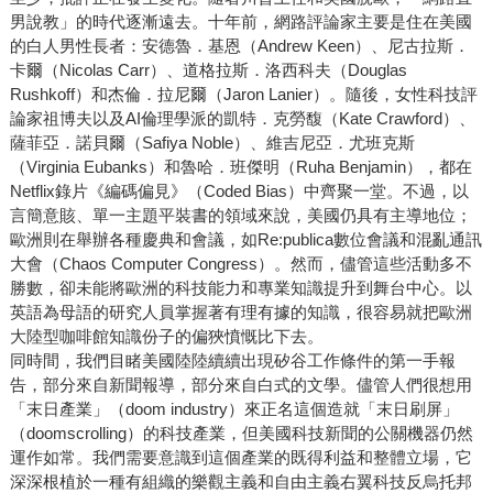
男說教」的時代逐漸遠去。十年前，網路評論家主要是住在美國
的白人男性長者：安德魯．基恩（Andrew Keen）、尼古拉斯．
卡爾（Nicolas Carr）、道格拉斯．洛西科夫（Douglas
Rushkoff）和杰倫．拉尼爾（Jaron Lanier）。隨後，女性科技評
論家祖博夫以及AI倫理學派的凱特．克勞馥（Kate Crawford）、
薩菲亞．諾貝爾（Safiya Noble）、維吉尼亞．尤班克斯
（Virginia Eubanks）和魯哈．班傑明（Ruha Benjamin），都在
Netflix錄片《編碼偏見》（Coded Bias）中齊聚一堂。不過，以
言簡意賅、單一主題平裝書的領域來說，美國仍具有主導地位；
歐洲則在舉辦各種慶典和會議，如Re:publica數位會議和混亂通訊
大會（Chaos Computer Congress）。然而，儘管這些活動多不
勝數，卻未能將歐洲的科技能力和專業知識提升到舞台中心。以
英語為母語的研究人員掌握著有理有據的知識，很容易就把歐洲
大陸型咖啡館知識份子的偏狹憤慨比下去。
同時間，我們目睹美國陸陸續續出現矽谷工作條件的第一手報
告，部分來自新聞報導，部分來自白式的文學。儘管人們很想用
「末日產業」（doom industry）來正名這個造就「末日刷屏」
（doomscrolling）的科技產業，但美國科技新聞的公關機器仍然
運作如常。我們需要意識到這個產業的既得利益和整體立場，它
深深根植於一種有組織的樂觀主義和自由主義右翼科技反烏托邦