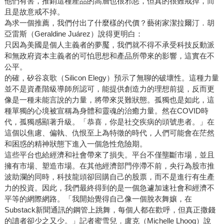
他們有害，推銷這種產品的高層也很邪惡，但真的很難戒掉，而
且是故意戒不掉。
為求一個推薦，我們付出了什麼樣的代價？藝術家潔拉爾汀．胡
亞雷斯（Geraldine Juárez）說得更明白：
只因為美國是個人主義者的夢魘，我們就不得不承受科技反動派
和無政府資本主義者的可怕思想和產品所帶來的影響，這實在不
公平。
的確，矽谷哀歌（Silicon Elegy）預示了無聊的破壞性。這種力量
並不是資產階級導師所認可，能提供創造力的理想前提，反而更
像是一種未能言說的力量，將帶來災難狀態。孤獨也是如此，這
種單獨的心境被宣稱為身體和靈魂的治癒力量。然在COVID時
代，孤獨感顯著升級。「恭喜，你是社交疾病的頭號患者。」在
這個以焦慮、偏執、仇恨至上為特徵的時代，人們可能會在茫然
和困惑的精神狀態下進入一個急性危險期。
這些平台也給經濟和社會帶來了損失。平台不僅壟斷市場，並且
擁有市場、塑造市場。在其他經濟部門停滯不前，央行為股市推
波助瀾的同時，科技龍頭卻回購自己的股票，而不是進行有生產
力的投資。因此，我們最終得到的是一個急遽加速社會和經濟不
平等的網際網路。「我開始覺得自己像一個脫衣舞孃，在
Substack新聞通訊的鋼管上跳舞，每個人都在歡呼，但真正撒錢
的讀者卻少之又少。」記者蜜雪兒．盧克（Michelle Lhooq）說