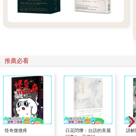
推薦必看
怪奇微微疼
日花閃爍：台語的美麗
請解