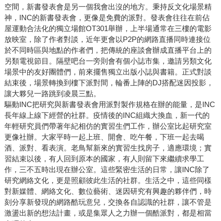
空間，新書發表會是另一個我會出沒的地方。秉持反文化場景精
神，INC的新書發表會，更像是免費的派對。發表會往往在前佔
屋運動合法化的獨立場館OT301舉辦，上半場通常在三樓的電影
放映室，除了作者對談，近年更會以P2P的網路直播同時連接位
於不同時區與地點的作者們，把傳統的座談會辦成直播平台上的
另類電視節目。隔壁吧台一旁則會有個小誌市集，邀請另類文化
場景中的友好團體們，前來擺售獨立出版小誌與書籍。正式對談
結束後，場景轉換到樓下派對間，輪番上陣的DJ搭配迷因投影，
讓大夥兒一路跳到凌晨三點。
驅動INC把研究與新書發表會用派對製作規格在辦的能量，是INC
長年線上線下經營的社群。疫情後的INC組織大換血，新一代的
年輕研究員們帶著年紀相仿的實習生們工作，辦公室比起研究室
更像社辦。大家平時一起上班、開會、吃午餐，下班一起去喝
酒、派對、看表演。老鳥幫新來的實習生找房子，適應環境；實
習結束以後，有人回到原本的國家，有人則留下來繼續求學工
作，三不五時出現在辦公室。這些緊密生活的日常，讓INC除了
研究網絡文化，更是照顧彼此生活的社群。生活之中，這些同樣
對新媒體、網絡文化、數位藝術、迷因研究有興趣的夥伴們，時
刻分享新發現的網路酷玩意兒，交換各自認識的社群，讓不管是
激盪出新的想法計畫，或是集眾人之力辦一個酷派對，都是相當