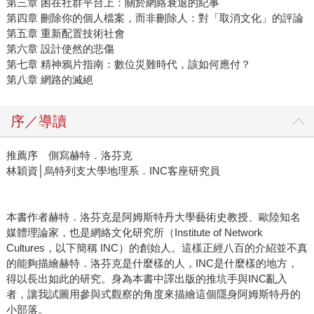
第三章 困在社群平台上：關於網絡衰退的紀事
第四章 刪除你的個人檔案，而非刪除人：對「取消文化」的評論
第五章 重新配置技術社會
第六章 設計使然的悲傷
第七章 精神鴉片指南：數位災難時代，該如何應付？
第八章 網路的滅絕
序／導讀
推薦序 側寫赫特．洛芬克
林穎資│烏特列支大學地理系．INC客座研究員
本書作者赫特．洛芬克是阿姆斯特丹大學藝術史教授、歐陸知名
媒體理論家，也是網絡文化研究所（Institute of Network
Cultures，以下簡稱 INC）的創始人。這樣正經八百的介紹並不真
的能夠描繪赫特．洛芬克是什麼樣的人，INC是什麼樣的地方，
得以長出如此的研究。身為本書中譯出版的推坑手與INC亂入
者，讓我試圖用參與式觀察的角度來描繪這個隱身阿姆斯特丹的
小部落。