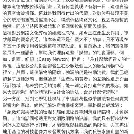
離線道德的數位識讀計畫，又有何意義呢？有朝一日，這種言論
的真空會被填滿。這就是我們得付出的代價，對數位科技漠不關
心的統治階級態度搖擺不定，繼續低估網路文化，視之為短暫的
熱潮，同時期待國家媒體和企業回頭控制新聞與娛樂。
這種對於網路文化弊端的組織性忽視，如今正在產生反作用，導
致嚴重的觀念貧乏。這本來還不是什麼大不了的事，只不過現在
有五十多億使用者依賴這種基礎設施。到目前為止，我們還沒能
發展出一種語言，幫助我們理解這些「媒體」的社會邏輯。例
如，凱西．紐頓（Casey Newton）問道：「為什麼我們建立的世
界裡，這麼多公共對話都發生在少數幾個巨大的數位購物中心
裡？」然而，這個購物的隱喻，強調的仍是被動消費。我們已經
超越了這種狀態，但無論是「生產性消費者」的互動性還是介面
設計領域，都未提供足夠清晰，能一錘定音打進主流的概念。如
果大眾能夠理解並體現科技社會的語法，會是什麼情況呢？
另一方面，批判性學術社群除了事後諸葛也似乎無法有任何實質
影響力的產出。網路理論註定會姍姍來遲。黑格爾曾經說過：
「象徵知識與智慧的密涅瓦貓頭鷹總要等到薄暮降臨時，才會起
飛。」這句話同樣適用對於網際網路的評論。我們只有暫時站在
局外人立場進行批評時，才能發現以往觀點的侷限性。與其專注
地用基進的科技想像力來發展替代方案，我們反被永無止盡的新