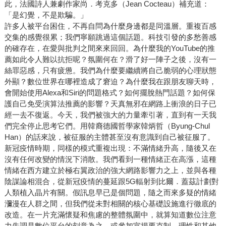
此，法國詩人兼劇作家尚．考克多（Jean Cocteau）補充道：
「是幻覺，不是欺騙。」
許多人被平台困住，不再自問為什麼身邊都是同溫層。重複百感
交集的感覺很累；我們寧願跳過這個話題。科技引發的多愁善感
的確存在，在愛與批判之間來來回回。為什麼我的YouTube的推
薦如此令人難以抗拒呢？氛圍何在？滑了好一陣子之後，沒有一
絲罪惡感，只有疲憊。我們為什麼要繼續將自己脆弱的心理狀態
外顯？數位世界在哪裡造成了窘迫？為什麼我在跟朋友聊天時，
會開始使用Alexa和Siri的問題格式？如何擺脫熱門話題？如何保
護自己免受演算法推薦的影響？天真無邪在網路上衝浪的日子已
經一去不復返。今天，我們被強大的力量牽引著，直到有一天我
們完全停止思考它們。用韓裔德國哲學家韓炳哲（Byung-Chul
Han）的話來說，被征服的主體甚至沒有意識到自己被征服了。
新冠疫情時期，同樣的模式重複出現：不滿情緒升高，隨後又在
沒有任何改變的情況下消散。我們看到一種情緒正在高漲，這種
情緒在西方建立於極右翼政治的強大網路影響力之上，並與各種
陰謀論相混合，從新冠疫情的蔓延跟5G輻射到比爾．蓋茲計劃對
人類植入晶片有關。假訊息早已是個問題，隨之而來多疑的情緒
瀰漫在人群之間，但我們從未對相關的核心基礎設施進行徹底的
改造。在一片充滿懷疑和焦慮的整體氛圍中，就算知道數位注意
力失調是數位平台的刻意為之，或參加宣揚要克制、理性和其他