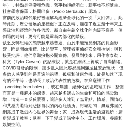
年），特點是停滯和危機，舊事物拒絕消亡，新事物不願誕生。
社會學家保羅．格爾巴多（Paolo Gerbaudo）認為，
當前的政治時代最好被理解為經濟全球化的一次「大回彈」。此
時此刻，歷史發展的座標似乎正在反轉，顛覆了過去幾十年來主
導政治和經濟的許多假設。新自由主義全球化的內爆不僅是一個
倒退的時刻，更有可能是重新內部化的階段。
缺乏反轉思維的態勢越來越普遍。由於未能預見網路的負面影
響，問題開始堆積。比起變革，管理者更偏好安全和控制；與其
接受批評，他們寧願擁抱公關宣傳。發展到後來，用作家泰勒．
科文（Tyler Cowen）的話來說，就是在網路上養成了自滿情緒。
COVID引發的限制，讓少數人因此容易感到滿足且安於現狀，但
多數人感受到的是普遍的絕望、孤獨和健康危機，於是加速了現
有的不平等，也助長了政治代表性的危機。在窟窿裡工作
（working from holes），或在無菌、縉紳化的區域裡工作，整體
而言是一種麻木的感覺。越來越多逝去的生命和可怕的感染激
增，情況一直反反覆覆，讓許多人達到了臨界點。情感、同情心
和共感力退縮到悲慘自我的內心庇護所。封城期間，無遠弗屆的
網路成了激烈內心世界的舞台；家，成為現代生活的避難所；廚
房變成了教室；臥室一下子變成了購物中心、工作場所、餐廳和
娛樂空間。