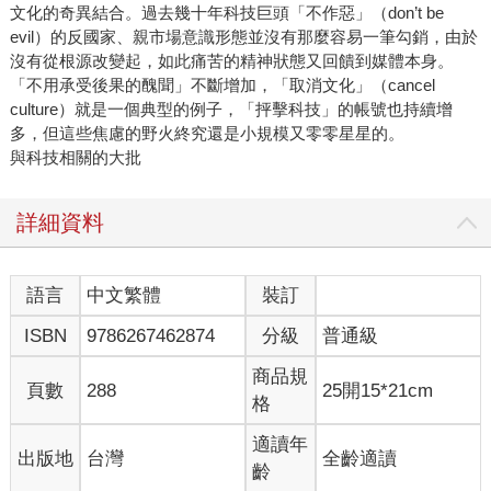
文化的奇異結合。過去幾十年科技巨頭「不作惡」（don’t be
evil）的反國家、親市場意識形態並沒有那麼容易一筆勾銷，由於
沒有從根源改變起，如此痛苦的精神狀態又回饋到媒體本身。
「不用承受後果的醜聞」不斷增加，「取消文化」（cancel
culture）就是一個典型的例子，「抨擊科技」的帳號也持續增
多，但這些焦慮的野火終究還是小規模又零零星星的。
與科技相關的大批
詳細資料
語言
中文繁體
裝訂
ISBN
9786267462874
分級
普通級
商品規
頁數
288
25開15*21cm
格
適讀年
出版地
台灣
全齡適讀
齡