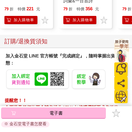
詞彙&一百首詩
221
356
79
折
特價
元
79
折
特價
元
79
折
加入購物車
加入購物車
訂購/退換貨須知
加入金石堂 LINE 官方帳號『完成綁定』，隨時掌握出貨動
態：
提醒您！！
金石堂及銀行均不會請您操作ATM! 如接獲電話要求您前往
電子書
ATM提款機，請不要聽從指示，以免受騙上當！
※ 金石堂電子書怎麼看
購買須知：