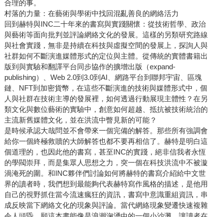
合理的事。
村落的力量：在藝術與學術中找回混亂善良的網絡活力
回到赫特與INC二十年來的書寫與實踐關懷：從技術哲學、政治
與藝術等面向批判並評論網絡文化的發展。這樣的另類研究路線
與社會實踐，無非是持續在科技與虛擬空間的發展上，探詢人與
社群如何不斷演進媒體形式的定位與主體。從傳統的實體書籍出
版到與實驗和翻譯平台同步協作的擴增出版（expand-
publishing）、Web 2.0到3.0到AI、網路平台到聯邦宇宙、區塊
鏈、NFT到加密貨幣，在這些不斷演進的技術與媒體形式中，個
人與社群在技術主導的發展裡，如何透過行動展現主體性？在另
類文化與數位藝術的實驗中，創意如何超越、抵抗被技術統治的
主流新舊媒體文化，並在洪流中瞥見新的可能？
是時候承認大哉問並不會帶來一個完備的解答。那些所有強調會
給你一個終極救贖的大師解答也都不要再相信了。赫特是明白這
個道理的，也因此他的書寫，甚至INC的實踐，絕非信我者永恆
的學閥崇拜，而是集眾人思想之力，突一個在科技洪流中不被漩
渦淹死的圍。和INC夥伴們討論如何將赫特的書寫介紹給中文世
界的讀者時，我們想到最能夠代表赫特寫作風格的描述，是他用
自己的視野抓住當今流速瘋狂的資訊，書寫中意識重組資訊，串
成反映當下網絡文化的現象與評論。當代網絡現象變遷快速複雜
令人頭昏，願這本書能像是浪潮洶湧中的一個小沙灘，讓讀者在