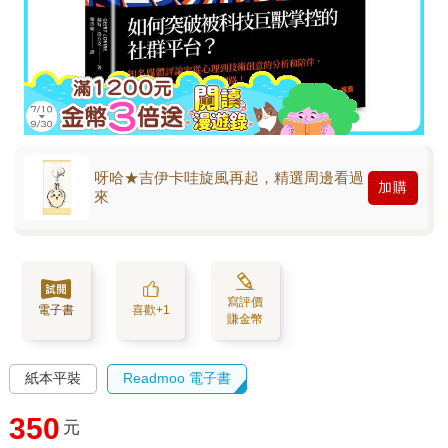
呀哈★吉伊卡哇旋風再起，精選周邊看過
加購
來
寫評價
電子書
喜歡+1
賺金幣
紙本平裝
Readmoo 電子書
350
元