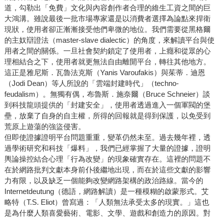
道，勾勒出「免費」文化與內容創作者合理的維生工資之間的巨
大鴻溝。雖說最後一批市場專家還是以消費者選擇為論點來捍衛
現狀，使用者卻正漸漸接受他們卑微的地位。我們需要從黑格爾
的主奴辯證法（master-slave dialectic）的角度，來解讀平台與使
用者之間的關係。一旦社會契約鎖定了使用者，上癮和從眾的心
理相結合之下，使用者就更無法自由離開平台，轉往其他地方。
這正是雅尼斯．瓦魯法克斯（Yanis Varoufakis）與茱蒂．迪恩
（Jodi Dean）等人所說的「雲端封建時代」（techno-
feudalism）。無獨有偶，布魯斯．施奈爾（Bruce Schneier）談
到科技龍頭提供的「封建安全」，使用者透過進入一個軍閥的堡
壘，放棄了自身的自主權，所得的回報就是得到保護，以免受到
荒原上遊蕩的強盜侵害。
但即使證據證明平台問題重重，變革仍然未至。過去幾年裡，透
過學術研究和科技「爆料」，我們已經掌握了大量的證據，證明
輿論操控結合心理「行為改變」的現象確實存在。這裡的問題不
在於網路批判文獻本身前仆後繼地出現，而在於這些文獻的影響
力有限，以及缺乏一個能夠改變網路架構的政治路線。當今的
Internetdeutung（德語，網路解讀）是一種模糊的啟蒙形式。艾
略特（T.S. Eliot）曾寫過：「人類無法承受太多的現實。」這也
是為什麼人類喜愛藝術、電影、文學、遊戲和創造力的原因。對