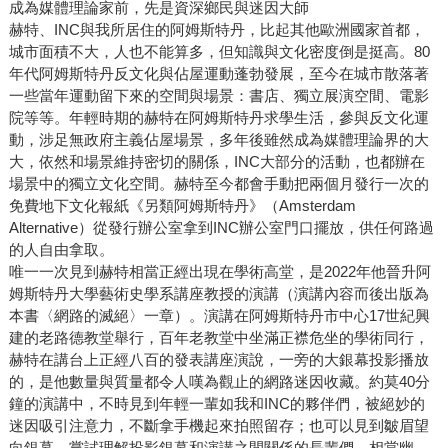
成為媒體理論家前，先是資深鄉民與迷因大師
赫特、INC與我所居住的阿姆斯特丹，比起其他歐洲國家首都，
城市面積不大，人也不能算多，但知識與文化密度倒是挺高。80
年代阿姆斯特丹反文化與佔屋運動蓬勃發展，至今在城市散落著
一些當年運動留下來的空間與場景：書店、獨立展演空間、電影
院等等。年輕時期的赫特在阿姆斯特丹求學生活，參與反文化運
動，涉足無政府主義佔屋場景，多年後雖然成為媒體理論界的大
大，依然和場景維持密切的關係，INC大部分的活動，也都辦在
場景中的獨立文化空間。赫特至今都會手動把兩個月發行一次的
免費地下文化報紙《另類阿姆斯特丹》（Amsterdam
Alternative）從發行辦公室拿到INC辦公室門口擺放，供任何路過
的人自由拿取。
唯一一次見到赫特相當正經出現在學術高堂，是2022年他晉升阿
姆斯特丹大學藝術史學系講座教授的演講（演講內容而後出版為
本書〈網路的滅絕〉一章）。演講在阿姆斯特丹市中心17世紀興
建的老路德教堂舉行，百年老教堂中坐滿正襟危坐的學術同行，
赫特在講台上正經八百的發表講座演說，一旁的大銀幕投影播放
的，是他數量與質量都令人嘆為觀止的網路迷因收藏。約莫40分
鐘的演講中，不時見到年輕一輩如我和INC的夥伴們，被絕妙的
迷因吸引注意力，不斷拿手機起來拍照留存；也可以見到皺眉望
向銀幕，嘗試理解投影銀幕和演講之間關係的長輩們，相當幽