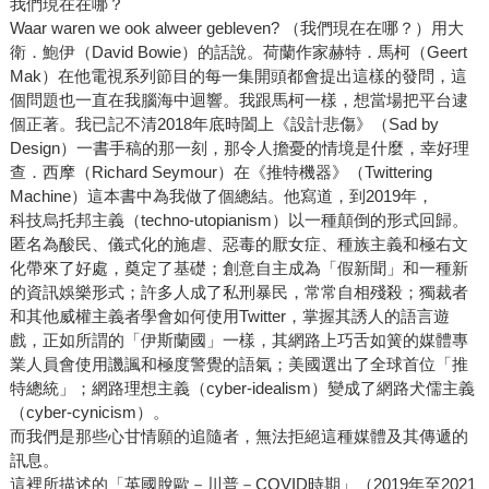
我們現在在哪？
Waar waren we ook alweer gebleven? （我們現在在哪？）用大
衛．鮑伊（David Bowie）的話說。荷蘭作家赫特．馬柯（Geert
Mak）在他電視系列節目的每一集開頭都會提出這樣的發問，這
個問題也一直在我腦海中迴響。我跟馬柯一樣，想當場把平台逮
個正著。我已記不清2018年底時闔上《設計悲傷》（Sad by
Design）一書手稿的那一刻，那令人擔憂的情境是什麼，幸好理
查．西摩（Richard Seymour）在《推特機器》（Twittering
Machine）這本書中為我做了個總結。他寫道，到2019年，
科技烏托邦主義（techno-utopianism）以一種顛倒的形式回歸。
匿名為酸民、儀式化的施虐、惡毒的厭女症、種族主義和極右文
化帶來了好處，奠定了基礎；創意自主成為「假新聞」和一種新
的資訊娛樂形式；許多人成了私刑暴民，常常自相殘殺；獨裁者
和其他威權主義者學會如何使用Twitter，掌握其誘人的語言遊
戲，正如所謂的「伊斯蘭國」一樣，其網路上巧舌如簧的媒體專
業人員會使用譏諷和極度警覺的語氣；美國選出了全球首位「推
特總統」；網路理想主義（cyber-idealism）變成了網路犬儒主義
（cyber-cynicism）。
而我們是那些心甘情願的追隨者，無法拒絕這種媒體及其傳遞的
訊息。
這裡所描述的「英國脫歐－川普－COVID時期」（2019年至2021