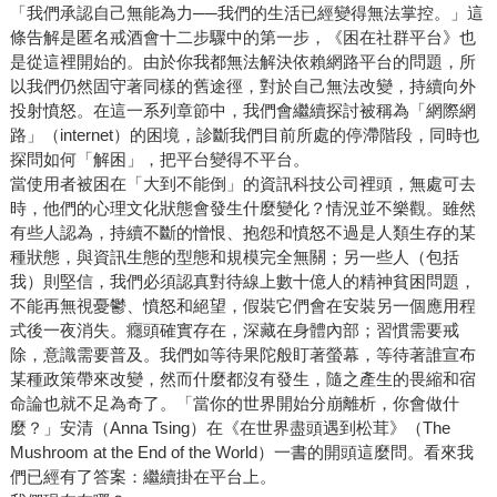
「我們承認自己無能為力──我們的生活已經變得無法掌控。」這
條告解是匿名戒酒會十二步驟中的第一步，《困在社群平台》也
是從這裡開始的。由於你我都無法解決依賴網路平台的問題，所
以我們仍然固守著同樣的舊途徑，對於自己無法改變，持續向外
投射憤怒。在這一系列章節中，我們會繼續探討被稱為「網際網
路」（internet）的困境，診斷我們目前所處的停滯階段，同時也
探問如何「解困」，把平台變得不平台。
當使用者被困在「大到不能倒」的資訊科技公司裡頭，無處可去
時，他們的心理文化狀態會發生什麼變化？情況並不樂觀。雖然
有些人認為，持續不斷的憎恨、抱怨和憤怒不過是人類生存的某
種狀態，與資訊生態的型態和規模完全無關；另一些人（包括
我）則堅信，我們必須認真對待線上數十億人的精神貧困問題，
不能再無視憂鬱、憤怒和絕望，假裝它們會在安裝另一個應用程
式後一夜消失。癮頭確實存在，深藏在身體內部；習慣需要戒
除，意識需要普及。我們如等待果陀般盯著螢幕，等待著誰宣布
某種政策帶來改變，然而什麼都沒有發生，隨之產生的畏縮和宿
命論也就不足為奇了。「當你的世界開始分崩離析，你會做什
麼？」安清（Anna Tsing）在《在世界盡頭遇到松茸》（The
Mushroom at the End of the World）一書的開頭這麼問。看來我
們已經有了答案：繼續掛在平台上。