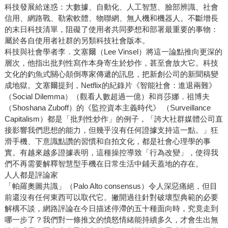
科技發展給迷惑：大數據、自動化、人工智慧、臉部辨識、社會
信用、網路戰、勒索軟體、物聯網、無人機和機器人。不斷增長
的末日科技清單，阻礙了使用者共同夢想和部署最重要的事物：
屬於各自使用者社群的另類科技社會版本。
科技與社會學者李．文塞爾（Lee Vinsel）將這一論點推向更深的
層次，他指出批判性寫作本身寄生於炒作，甚至會放大它。科技
文化的釣魚式關心顛倒專家傳遞的訊息，把新創公司的新聞稿變
成地獄。文塞爾提到，Netflix的紀錄片《智能社會：進退兩難》
（Social Dilemma）（觀看人數超過一億）和肖莎娜．祖博夫
（Shoshana Zuboff）的《監控資本主義時代》 （Surveillance
Capitalism）都是「批判性炒作」的例子，「誇大社群媒體公司直
接影響我們思想的能力，但幾乎沒有任何證據支持這一點。」狂
滑手機、下意識點讚的習慣和自拍文化，都是社會心理學的事
實。有越來越多證據表明，這種操控導致「行為改變」，使得我
們不再需要解釋智慧型手機在日常生活中鋪天蓋地的存在。
人人都是評論家
「帕羅奧圖共識」（Palo Alto consensus）令人深惡痛絕，但目
前還沒有任何東西可以取代它。撇開過往針對破壞型典範的必要
解構不談，網路評論在今日描述停滯的五十種面向時，究竟走到
哪一步了？我們對一條推文的憤怒情緒能持續多久，才會生出無