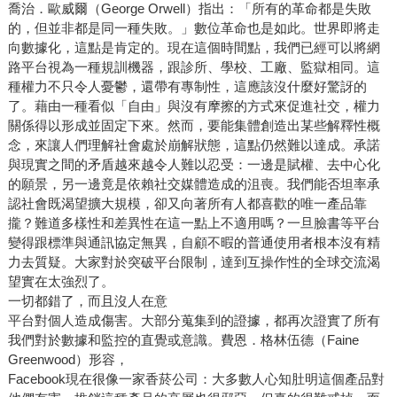
喬治．歐威爾（George Orwell）指出：「所有的革命都是失敗
的，但並非都是同一種失敗。」數位革命也是如此。世界即將走
向數據化，這點是肯定的。現在這個時間點，我們已經可以將網
路平台視為一種規訓機器，跟診所、學校、工廠、監獄相同。這
種權力不只令人憂鬱，還帶有專制性，這應該沒什麼好驚訝的
了。藉由一種看似「自由」與沒有摩擦的方式來促進社交，權力
關係得以形成並固定下來。然而，要能集體創造出某些解釋性概
念，來讓人們理解社會處於崩解狀態，這點仍然難以達成。承諾
與現實之間的矛盾越來越令人難以忍受：一邊是賦權、去中心化
的願景，另一邊竟是依賴社交媒體造成的沮喪。我們能否坦率承
認社會既渴望擴大規模，卻又向著所有人都喜歡的唯一產品靠
攏？難道多樣性和差異性在這一點上不適用嗎？一旦臉書等平台
變得跟標準與通訊協定無異，自顧不暇的普通使用者根本沒有精
力去質疑。大家對於突破平台限制，達到互操作性的全球交流渴
望實在太強烈了。
一切都錯了，而且沒人在意
平台對個人造成傷害。大部分蒐集到的證據，都再次證實了所有
我們對於數據和監控的直覺或意識。費恩．格林伍德（Faine
Greenwood）形容，
Facebook現在很像一家香菸公司：大多數人心知肚明這個產品對