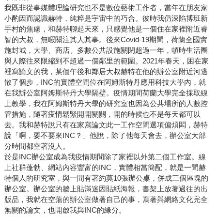
我既非從事媒體理論研究也不是數位藝術工作者，當年在朋友家
小酌因而認識赫特，純粹是宇宙中的巧合。彼時我仍深陷博班新
手村的焦慮，和赫特聊起天來，只感覺他是一個住在家裡附近睿
智的大叔，無暇關注其人其事。後來Covid-19期間，荷蘭全國實
施封城，大學、商店、多數公共設施關閉超過一年，頓時生活圈
與人際往來限縮到不超過一個鄰里的範圍。2021年春天，困在家
裡寫論文的我，某個午後和鄰居大叔赫特在他的辦公室附近河邊
散了個步，INC的實體空間位在阿姆斯特丹應用科技大學內，就
在我辦公室阿姆斯特丹大學隔壁。疫情期間荷蘭大學完全採取線
上教學，我在阿姆斯特丹大學的研究室也因為公共場所的人數控
管措施，隨著疫情鬆緊開開關關，開的時候也不是每天都可以
去。我和赫特說只有在家寫論文此一工作空間選項偏煩悶，赫特
說「啊，要不要來INC？」他說，除了他每天會去，辦公室大部
分時間都空著沒人。
於是INC辦公室成為我疫情期間除了家裡以外第二個工作室。線
上社群蓬勃、網站內容豐富的INC，實體相當簡配，就是一間赫
特個人的研究室，與一間有著約莫10張辦公桌，併成三個區塊的
辦公室。辦公室的牆上貼滿迷因貼紙海報，書架上放著過往的出
版品，我就在空蕩的辦公室做著自己的事，寫著與網絡文化完全
無關的論文，也開啟我與INC的緣分。