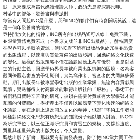
默。原來要成為當代媒體理論大師，必須先是資深鄉民哪。
村落中的部落：發善書與辦派對
每當有人問起INC是什麼，我和INC的夥伴們有時會開玩笑說，這
是一個印發善書的地方。
秉持開放文化的精神，INC所有的出版品皆可以線上免費下載，
並限量實體免費索取（本書原文版並非INC出版品）。赫特調度
在學界可以爭取的資源，使INC旗下所有出版品免於冗長並昂貴
的出版流程，以速度與質量兼備的出版步調，回應網絡文化快速
的變化。這樣的出版策略不僅在議題回應上具有優勢，更是以基
進的行動主義，回應學術界長年被商業出版綁架的困境：名為客
觀同儕匿名審查的學術期刊，實為寫作者、審查者的共同無酬勞
動。期刊出版長年被專營學術出版的企業掌握，無論內容貢獻與
閱讀，雙邊都得支付高額才能取得出版社的「服務」。學術工作
者們耗日費時辛苦做的研究，被鎖在需要付費或有大學帳號才能
閱讀的付費牆內，學術產出不僅難以回應當下變化快速的網絡文
化議題，更在原則上違反開放文化的精神，也讓非學術工作者和
同樣對網絡文化思想有所想法的知識份子難以加入討論。INC作
為研究單位，以三位正職研究員和實習生的規模，支撐起速度、
質量與產量兼具的出版文化，令人驚艷。
既然出版了新書，那就要有新書發表會。除了把INC當共同工作