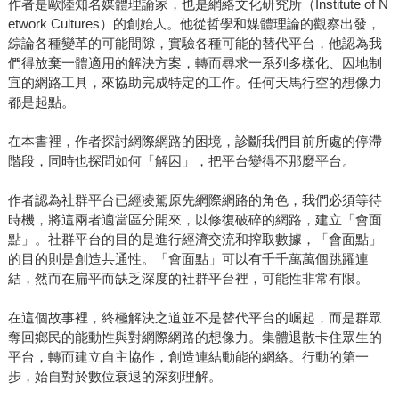
作者是歐陸知名媒體理論家，也是網絡文化研究所（Institute of N
etwork Cultures）的創始人。他從哲學和媒體理論的觀察出發，
綜論各種變革的可能間隙，實驗各種可能的替代平台，他認為我
們得放棄一體適用的解決方案，轉而尋求一系列多樣化、因地制
宜的網路工具，來協助完成特定的工作。任何天馬行空的想像力
都是起點。
在本書裡，作者探討網際網路的困境，診斷我們目前所處的停滯
階段，同時也探問如何「解困」，把平台變得不那麼平台。
作者認為社群平台已經凌駕原先網際網路的角色，我們必須等待
時機，將這兩者適當區分開來，以修復破碎的網路，建立「會面
點」。社群平台的目的是進行經濟交流和搾取數據，「會面點」
的目的則是創造共通性。「會面點」可以有千千萬萬個跳躍連
結，然而在扁平而缺乏深度的社群平台裡，可能性非常有限。
在這個故事裡，終極解決之道並不是替代平台的崛起，而是群眾
奪回鄉民的能動性與對網際網路的想像力。集體退散卡住眾生的
平台，轉而建立自主協作，創造連結動能的網絡。行動的第一
步，始自對於數位衰退的深刻理解。