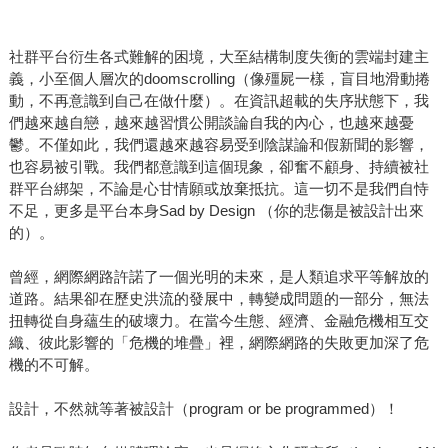
社群平台衍生各式難解的困境，大至結構制度失衡的雲端封建主
義，小至個人層次的doomscrolling（像殭屍一樣，盲目地滑動捲
動，不再意識到自己在做什麼）。在資訊超載的失序狀態下，我
們越來越自戀，越來越習慣公開談論自我的內心，也越來越憂
鬱。不僅如此，我們還越來越容易受到陰謀論和假新聞的影響，
也容易被引戰。我們都意識到這個現象，卻奮不顧身、持續被社
群平台綁架，不論是心甘情願或放棄抵抗。這一切不是我們自恃
不足，更多是平台本身Sad by Design （你的悲傷是被設計出來
的）。
曾經，網際網路許諾了一個光明的未來，是人類追求平等解放的
道路。結果卻在歷史洪流的發展中，轉變成問題的一部分，無法
扭轉從自身蘊生的破壞力。在當今生態、經濟、金融危機相互交
織、彼此影響的「危機的堆疊」裡，網際網路的失敗更加深了危
機的不可解。
設計，不然就等著被設計（program or be programmed）！