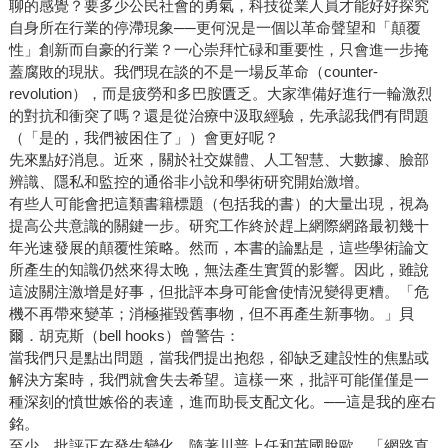
聊的感覺？要多少公民社會的勇氣，科技從業人員才能好好探究
自身所在行業的停滯現象──更何況是一個以革命聲望和「顛覆
性」創新而自豪的行業？一心崇拜忙碌和重要性，只會進一步掩
蓋腐敗的現狀。我們現在談的不是一場反革命（counter-
revolution），而是疲勞和多巴胺匱乏。大家準備好進行一輪激烈
的對抗和衝突了嗎？還是從治療中汲取經驗，先承認我們有問題
（「是的，我們被困住了」）會更好呢？
先來點好消息。近來，關於社交媒體、人工智慧、大數據、臉部
辨識、隱私和監控的通俗非小說和學術研究開始激增。
有些人可能會把這類書籍標題（包括我的書）的大量出現，視為
提高公共意識的關鍵一步。研究工作終於趕上網際網路最初幾十
年光速發展的顛覆性策略。然而，本書的論點是，這些學術論文
所產生的知識仍然來得太晚，無法產生實質的影響。因此，雖說
這波關注激增是好事，但批評本身可能會使情況變得更糟。「危
機不再帶來變革；消極摧毀舊事物，但不再產生新事物。」貝
爾．胡克斯（bell hooks）曾警告：
當我們只是點出問題，當我們提出抱怨，卻缺乏建設性的焦點或
解決方案時，我們就會失去希望。這樣一來，批評可能僅僅是一
種深刻的憤世嫉俗的表達，進而助長支配文化。──這是我的座右
銘。
至少，批評正在發生變化。隨著川普上任和英國脫歐，「網路直