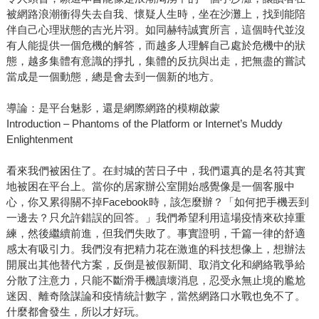
被網路浪潮衝得失去自我、懷疑人生時，坐在沙灘上，找到能陪
伴自己心理狀態的吉光片羽。如同赫特誠實所言，這個時代並沒
有人能提供一個危機的解答，而越多人理解自己處於危機中的狀
態，越多集體有意識的掙扎，集體的反抗與出走，把無盡的嘗試
當成是一個動態，總是會去到一個新的地方。
導論：是平台魅影，還是網際網路的模糊啟蒙
Introduction – Phantoms of the Platform or Internet’s Muddy
Enlightenment
看來我們被困住了。在封城的苦日子中，我們還真的是名符其實
地被困在平台上。當你的居家辦公室開始感覺像是一個客服中
心，你又累得關不掉Facebook時，該怎麼辦？「如何把手機丟到
一邊去？只允許錯誤的回答。」我們希望利用這場疫情來砍掉重
練，然後繼續前進，但我們失敗了。事實證明，千篇一律的舒適
感太有吸引力。我們沒有把精力花在激進的科技想像上，想辦法
開展出其他替代方案，反倒是被假新聞、取消文化和網絡戰爭給
分散了注意力，只能不斷滑手機讀壞消息，忍受永無止境的尷尬
迷因、離奇陰謀論和疫情統計數字，當然網路口水戰也免不了。
什麼都會發生，所以才好玩。