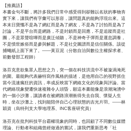
【推薦語】
本書金句不斷，將許多我們日常中感受得到卻難以名狀的事物夯
實下來，讓我們有字彙可以形容，讓問題真的能夠浮現出來。這
本末日寶懺不是為了網紅而是為了網友，不是為了討拍而是為了
討論，不是平台而是網路，不是封鎖而是回應，不是追蹤而是社
團，不是眾聲喧嘩而是廣泛傾聽，不是神奇子彈而是運息調養，
不是憤世嫉俗而是參與解題，不是社交圖譜而是信任關係。該從
捕蠅紙上面下來了。——黃豆泥（分散自治與數位主權探求者、
前數發部工程師）
洛芬克意欲集眾人思想之力，突一個在科技洪流中不被漩渦淹死
的圍。最能夠代表赫特寫作風格的描述，是他用自己的視野抓住
當今流速瘋狂的資訊，串成反映當下網絡文化的現象與評論。當
代網絡現象變遷快速複雜令人頭昏，願這本書能像是浪潮洶湧中
的一個小沙灘，讓讀者在被網路浪潮衝得失去自我、懷疑人生
時，坐在沙灘上，找到能陪伴自己心理狀態的吉光片羽。——林
穎資（烏特列支大學地理系、INC客座研究員）
洛芬克在批判科技平台霸權現象的同時，也回顧了不同數位媒體
理論、行動者和組織曾經做過的嘗試，讓我們重新思考「社