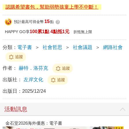
認購希望書包，幫助弱勢孩童上學不中斷！
15
預計最高可得金幣
點
?
100累1點 4點抵1元
HAPPY GO享
折抵無上限
分類：
電子書
＞
社會哲思
＞
社會議題
＞
網路社會
追蹤
作者：
赫特．洛芬克
追蹤
出版社：
左岸文化
追蹤
出版日：
2025/12/24
活動訊息
春光ｘ奇幻基地｜全書系展
2