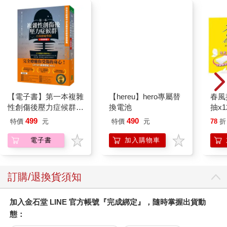
我平時主要透過「蝴蝶袖」來判斷心臟供血情況，直到有次為一
【hereu】hero專屬替
位42歲的朋友把脈，發現他的左寸心脈有些弱，我馬上用右手拉
換電池
住他的手，左手捏揉其左上臂心經，卻沒有鬆弛的感覺。再按少
海穴，他也沒有任何感覺。於是我告訴他：「你心臟有供血不足
的跡象了。」沒想到他很驚訝，因為前幾天一位老中醫也這麼跟
他說。他問：「為什麼中醫都說他心臟供血不足呢？可是他並沒
有心臟不適的感覺呀？」我回答：「脈象、經絡等訊號都提示心
【電子書】第一本複雜
春風
臟有問題，難道你非要等問題嚴重了再處理嗎？那時治療還來得
性創傷後壓力症候群自
抽x1
及嗎？」他連連稱是。於是我給他捏揉心經十分鐘、按揉少海穴
我療癒聖經（長銷典
十分鐘，漸漸地，少海穴出現了酸痛感，看來輕微的刺激就會幫
499
490
特價
元
特價
元
78
折
藏）
助身體恢復知覺。
電子書
加入購物車
現代人很多其實體感麻木，對異常反應遲鈍。就像吃了不潔食
物，有的人立刻腹瀉，有的人卻沒有反應，哪類人身體好呢？當
然是反應明顯的人了。體內進來了不速之客，馬上就能清除掉
它，這說明身體很敏銳。所以常稱自己「鐵胃」、「好久沒感
訂購/退換貨須知
冒」的人不見得真的是身體好！
◎少海穴是能夠更早判斷心臟供血狀況的穴位。位在肘橫紋內端
加入金石堂 LINE 官方帳號『完成綁定』，隨時掌握出貨動
與肱骨內上髁連線的中點。正常情況下，用拇指按揉會有微微的
態：
酸麻痛感，而且覺得舒服。如果這裡按起來沒感覺，即使上臂還