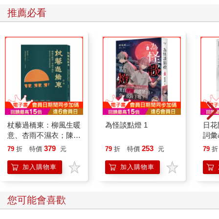
如頭痛，有的頭痛位置在側邊，常稱為偏頭痛，而頭部側邊是膽
推薦必看
經、三焦經循行的路線，所以按揉三焦經、膽經的易堵塞穴位通
常有機會緩解。
有的頭痛部位在頭頂，這是肝經循行的路線，可以按揉肝經的易
堵塞穴位來調理。
有的頭痛部位在前額，這是胃經的路線，所以疏通胃經會有效。
有的頭痛部位在頭後方，這是膀胱經路線，可能是感冒前兆，可
以按揉膀胱經易堵塞穴位。
熟悉經絡的循行路線，不僅可以讓我們疏通經絡上的易堵塞穴位
來調理疾病，更重要的是，在平時自我體檢，及時發現隱患。
《素問 · 四氣調神大論》裡說：「是故聖人不治已病治未病，不
治已亂治未亂，此之謂也。夫病已成而後藥之，亂已成而後治
杖藜過橋東：柳風生暖
為怪談點燈 1
日花
之，譬猶渴而穿井，鬥而鑄錐，不亦晚乎？」這段話真是太深刻
意、杏雨不濕衣；陳亮
詞彙
了，口渴才掘井，臨戰才鑄造武器，確實為時已晚。國家大亂後
恭談以心轉境的適齡漫
379
253
79
折
特價
元
79
折
特價
元
79
折
再來平定，縱然能恢復安定，也已經元氣大傷，治病也是如此，
想
應該在疾病尚未發作之前就著手預防。
加入購物車
加入購物車
審微恙的意義，正是把發現身體隱憂的主動權交回自己手中，透
過親自觀察與身體對話，做到防患未然。
您可能會喜歡
心氣不足，少海穴有先兆