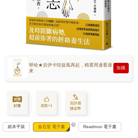
呀哈★吉伊卡哇旋風再起，精選周邊看過
加購
來
寫評價
好書
喜歡+1
賺金幣
?
紙本平裝
金石堂 電子書
Readmoo 電子書