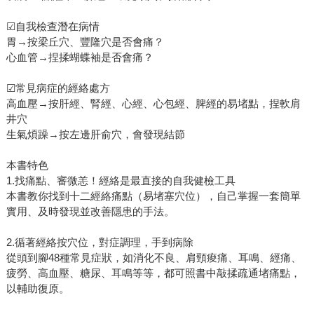
☑自我檢查潛在病情
胃→按梁丘穴、豐隆穴是否會痛？
心血管→捏揉蝴蝶袖是否會痛？
☑常見病症的經絡處方
高血壓→按肝經、腎經、心經、心包經、脾經的易堵點，捏軟肩
井穴
生氣煩躁→按左邊肝俞穴，會發現結節
本書特色
1.找痛點、審微恙！經絡是最直接的自我健檢工具
本書教你找到十二經絡痛點（易堵塞穴位），自己掌握一套簡單
實用、及時發現並改善隱患的手法。
2.循著經絡按穴位，對症調理，手到病除
從頭到腳48種常見症狀，如消化不良、肩頸痠痛、耳鳴、經痛、
疲勞、高血壓、糖尿、耳鳴等等，都可照書中敲揉疏通堵痛點，
以輔助復原。