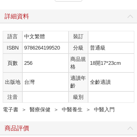
緩解午後發作的後頭痛，昆侖穴位於足部卻能快速緩解頭部的疼
痛，我想這是打開了開關，讓身體的訊息快速傳遞。
經絡也像河道，河道暢通，河水就能夠灌溉下游的良田，使地區
詳細資料
的農產豐富、船運便利。同理，如果身體肌肉僵緊，肢體末梢的
氣血供應一定變差。
既然經絡像道路、網路、河道，那麼保持經絡的暢通，就能讓身
語言
中文繁體
裝訂
體維持在健康的狀態。所謂「通則不痛，痛則不通」，我們只要
ISBN
9786264199520
分級
普通級
檢查經絡是否有疼痛、有堵塞，就可以判斷身體是否健康，這正
是自我體檢審微恙。
商品規
舉例來說，胃部若有潛在病變，平常可能完全沒有不適感，但敲
頁數
256
18開17*23cm
格
打大腿中線（胃經的路徑，圖13）時，多數人在腹股溝中線下方3
指寬（2寸）（圖14）的地方，會找到壓痛點，這個壓痛點就顯示
適讀年
出版地
台灣
全齡適讀
胃經在此處有堵塞。如果不導引經氣，我們永遠不會發現這裡的
齡
異常反應，而這種反應可以作為「未病先決」的證據，讓我們及
時發現胃部的隱患。
注音
級別
電子書
＞
醫療保健
＞
中醫養生
＞
中醫入門
子午流注的時間訊號，讓中醫提早兩年發現肺癌前兆
商品評價
在肺出問題的最早期，常見的徵兆之一是，每天在凌晨3～5點會
固定醒來，5點過後才能再度入睡，而且幾乎天天如此。若這種情