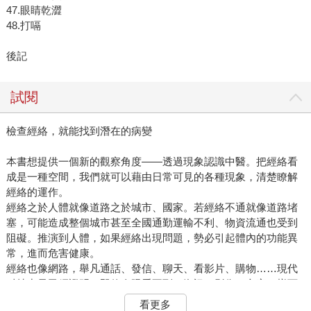
47.眼睛乾澀
48.打嗝
後記
試閱
檢查經絡，就能找到潛在的病變
本書想提供一個新的觀察角度——透過現象認識中醫。把經絡看
成是一種空間，我們就可以藉由日常可見的各種現象，清楚瞭解
經絡的運作。
經絡之於人體就像道路之於城市、國家。若經絡不通就像道路堵
塞，可能造成整個城市甚至全國通勤運輸不利、物資流通也受到
阻礙。推演到人體，如果經絡出現問題，勢必引起體內的功能異
常，進而危害健康。
經絡也像網路，舉凡通話、發信、聊天、看影片、購物……現代
科技力量已經證明，即使肉眼看不到，資訊、影像、文字一樣可
以被傳遞。經絡也是類似的道理。比方說按揉昆侖穴，可能瞬間
看更多