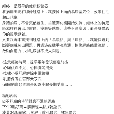
經絡，是最早的健康預警器
看病痛出現在哪條經絡上，就按揉上面的易堵塞穴位，效果往往
超出想像
身體的病，不會突然發生。當臟腑功能開始失調，經絡上的特定
區域往往會出現壓痛、痠脹等感覺。這些不是病因，而是身體給
你的提示訊號。
只要跟著本書找到經絡上的「易堵點」與「痛點」，就能快速判
斷哪個臟腑出問題，再透過敲揉手法疏通，恢復經絡能量流動，
啟動自癒力，小毛病就不成大問題。
‧注意經絡時間，提早兩年發現癌症前兆
‧心臟供血不足、心悸胸悶消失
‧按揉小腿肝經解除中風警報
‧乳腺保養在背部天宗穴
‧頑固的肩頸問題是因為小腸長期受寒……
精彩內容
☑不舒服的時間對應不通的經絡
下午3點頭痛→膀胱經→點揉崑崙穴
凌晨3-5點醒來→肺經→敲孔最穴、揉魚際穴