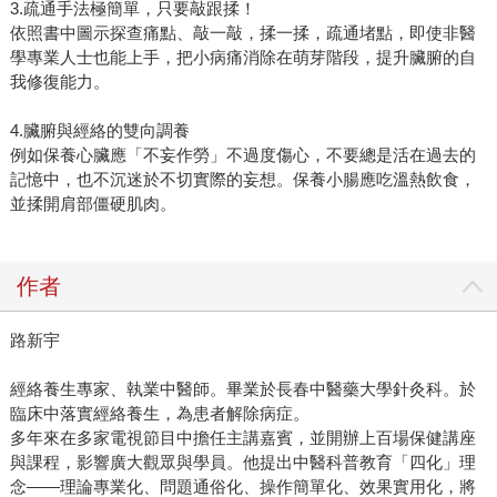
3.疏通手法極簡單，只要敲跟揉！
依照書中圖示探查痛點、敲一敲，揉一揉，疏通堵點，即使非醫
學專業人士也能上手，把小病痛消除在萌芽階段，提升臟腑的自
我修復能力。
4.臟腑與經絡的雙向調養
例如保養心臟應「不妄作勞」不過度傷心，不要總是活在過去的
記憶中，也不沉迷於不切實際的妄想。保養小腸應吃溫熱飲食，
並揉開肩部僵硬肌肉。
作者
路新宇
經絡養生專家、執業中醫師。畢業於長春中醫藥大學針灸科。於
臨床中落實經絡養生，為患者解除病症。
多年來在多家電視節目中擔任主講嘉賓，並開辦上百場保健講座
與課程，影響廣大觀眾與學員。他提出中醫科普教育「四化」理
念——理論專業化、問題通俗化、操作簡單化、效果實用化，將