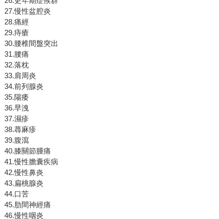
26.更年期症候群
27.慢性盆腔炎
28.痛經
29.痔瘡
30.腰椎間盤突出
31.腰痛
32.落枕
33.肩周炎
34.前列腺炎
35.陽痿
36.早洩
37.濕疹
38.蕁麻疹
39.腹瀉
40.膝關節腫痛
41.慢性膽囊疾病
42.慢性鼻炎
43.扁桃腺炎
44.口苦
45.肋間神經痛
46.慢性咽炎