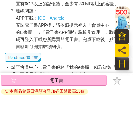
置有6GB以上的記憶體，至少有 30 MB以上的容量。
離線閱讀：
APP下載：
iOS
Android
安裝電子書APP後，請依照提示登入「會員中心」→「我
的E書櫃」→「電子書APP通行碼/載具管理」，取得通行
會
碼再登入下載您所購買的電子書。完成下載後，點選任一
書籍即可開始離線閱讀。
員
日
請至會員中心→電子書服務「我的e書櫃」領取複製『兌換
碼』至電子書服務商Readmoo進行兌換。
退換貨須知：
因版權保護，您在金石堂所購買的電子書僅能以金石堂專屬
的閱讀軟體開啟閱讀，無法以其他閱讀器或直接下載檔案。
依據「消費者保護法」第19條及行政院消費者保護處公告之
「通訊交易解除權合理例外情事適用準則」，非以有形媒介
提供之數位內容或一經提供即為完成之線上服務，經消費者
事先同意始提供。（如：電子書、電子雜誌、下載版軟體、