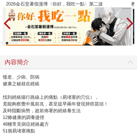
2026金石堂暑假漫博〈你好，我吃一點〉第二波
教
內容簡介
慢老、少病、防病
健康之秘就在經絡
找到經絡循行路線上的痛點（易堵塞的穴位），
竟能夠察覺中風前兆，甚至提早兩年發現肺癌苗頭！
及時阻斷病勢，超前佈署的經絡養生法
12條健康的調養捷徑
48種常見病症經絡處方
51個易堵塞痛點