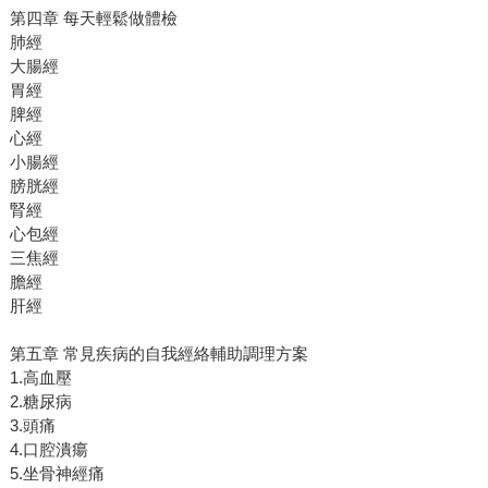
第四章 每天輕鬆做體檢
肺經
大腸經
胃經
脾經
心經
小腸經
膀胱經
腎經
心包經
三焦經
膽經
肝經
第五章 常見疾病的自我經絡輔助調理方案
1.高血壓
2.糖尿病
3.頭痛
4.口腔潰瘍
5.坐骨神經痛