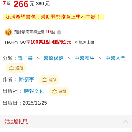
266
7
折
元
380
元
認購希望書包，幫助弱勢孩童上學不中斷！
10
預計最高可得金幣
點
?
100累1點 4點抵1元
HAPPY GO享
折抵無上限
分類：
電子書
＞
醫療保健
＞
中醫養生
＞
中醫入門
追蹤
作者：
路新宇
追蹤
出版社：
時報文化
追蹤
出版日：
2025/11/25
活動訊息