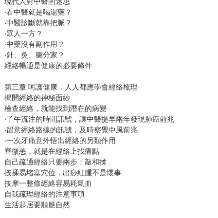
現代人對中醫的迷思
‧看中醫就是喝湯藥？
‧中醫診斷就靠把脈？
‧眾人一方？
‧中藥沒有副作用？
‧針、灸、藥分家？
經絡暢通是健康的必要條件
第三章 呵護健康，人人都應學會經絡梳理
揭開經絡的神秘面紗
檢查經絡，就能找到潛在的病變
‧子午流注的時間訊號，讓中醫提早兩年發現肺癌前兆
‧留意經絡路線的訊號，及時察覺中風前兆
‧一次牙痛意外悟出經絡的另類作用
審微恙，就是在經絡上找痛點
自己疏通經絡只要兩步：敲和揉
按揉易堵塞穴位，出痧紅腫不是壞事
按摩一整條經絡容易耗氣血
自我疏理經絡的注意事項
生活起居要順應自然