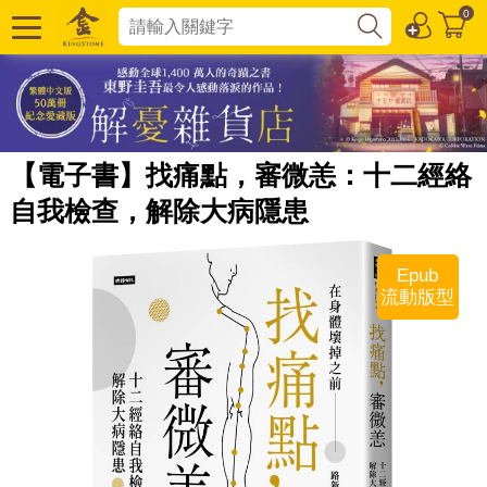
0
【電子書】找痛點，審微恙：十二經絡
自我檢查，解除大病隱患
Epub
流動版型