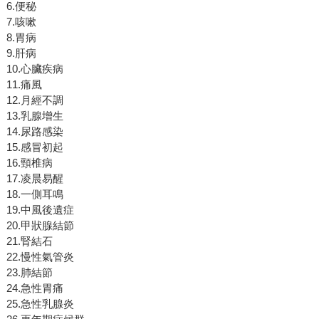
6.便秘
7.咳嗽
8.胃病
9.肝病
10.心臟疾病
11.痛風
12.月經不調
13.乳腺增生
14.尿路感染
15.感冒初起
16.頸椎病
17.凌晨易醒
18.一側耳鳴
19.中風後遺症
20.甲狀腺結節
21.腎結石
22.慢性氣管炎
23.肺結節
24.急性胃痛
25.急性乳腺炎