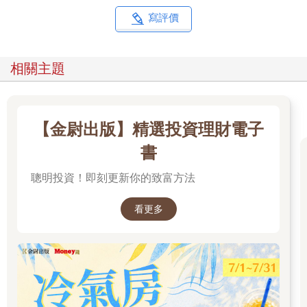
況持續一年左右，同時還伴隨咳嗽不止，並咳出白色帶泡沫的
寫評價
痰，就有可能是肺癌的早期訊號。這個階段做影像檢查往往還看
不出腫塊，因此難以確診，給病人使用抗生素也往往效果不彰。
再過一段時間，咳嗽會惡化，並可能出現咳血、胸痛、體重減
相關主題
輕、頭痛等症狀，此時X光或電腦斷層（CT） 檢查，就能清楚看
見腫瘤了，而確診為肺癌。
為什麼會在每天凌晨3～5點之間莫名醒來呢？因為這段時間是氣
血運行在肺經最旺盛的時候，肺的功能也最為活躍。如果肺部有
【金尉出版】精選投資理財電子
潛在的問題──不論是些微的寒邪，或是些許的熱象，總之是小毛
病──身體就會透過「喚醒」的方式提醒我們。
書
只是，對於不熟悉中醫的朋友來說，因為不知道經絡的「子午流
聰明投資！即刻更新你的致富方法
注」理論，所以難以理解這個身體訊號。而在西醫體系，醫師若
不懂經絡，只能等到病灶成形，檢查出實質病變後，才有辦法確
診，這也意味著，我們可能因此錯過最佳的治療時機。
看更多
出現凌晨3～5點莫名醒來的情況時，可以試著疏理肺經上的魚際
穴和孔最穴，會有強烈明顯的痛感，若能持續按揉這兩個痛點
三、五天，等到痛感逐漸消失，就代表肺經的氣血已經通暢，凌
晨固定醒的情況亦會隨之改善（圖15）。
掌握實用的經絡知識，細心觀察身體發出的訊號，並重視這些
「警報」，任何人都可以成為懂得保健養生的「上工」，做自己