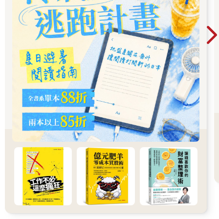
健康的主人。
如果是固定時間醒來、固定時間感到睏倦，或固定時間出現疼痛
等狀況，而且連續三天都有這樣的表現，就可以依照子午流注的
時間規律來判斷，再調理相應經絡的易堵塞穴位，往往能夠立刻
見效。至於具體的時間規律可以參看第一章的說明。
留意經絡路線的訊號，及時察覺中風前兆
熟悉經絡，並依照經絡循行路線來預防與調理疾病，對不是醫學
專業背景的人來說，就是掌握一條保健的捷徑。
明代楊繼洲著的《針灸大成 · 治症總要》講到：「但未中風時，
一兩月前，或三四個月前，不時足脛上發酸重麻，良久方解，此
將中風之候也。」「足脛」就是脛骨，人們稱作 「迎面骨」，肝
經在此經過，脛骨部位出現酸、重、麻等感覺，預告著體內有肝
風內動、肝陽上亢的情況，這是身體的警報在響，此時如果能夠
疏通肝經的易堵塞穴位，恢復肝的正常狀態，就有可能防患未
然，避免發生腦血管意外。
「經脈所過，主治所及」意思是，看病痛的位置在哪一條經絡
上，加以按揉疏通該經絡的易堵塞穴位，效果往往超乎想像。例