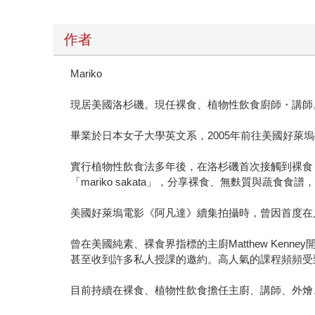
作者
Mariko
現居美國洛杉磯。現任裸食、植物性飲食廚師・講師
畢業於日本女子大學英文系，2005年前往美國好萊
實行植物性飲食法多年後，在洛杉磯首次接觸到裸食
「mariko sakata」，分享裸食、無麩質與蔬食食
美國好萊塢電影《阿凡達》續集拍攝時，曾因首度在片
曾在美國純素、裸食界指標的主廚Matthew Kenney
甚至收到許多私人授課的邀約。高人氣的課程頻頻受到
目前持續在裸食、植物性飲食擔任主廚、講師、外燴