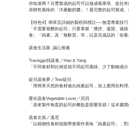
你知道嗎？豆漿製成的起司可以做成莓果塔、提拉米
添餅乾風味的「洋蔥酸奶醬」！最完整的起司製成、
【特色4】簡單且詳細的製程與標註──無需專業技
「不需要發酵的起司」只要掌握「攪拌、凝固、過篩
食」「純素」及「無麩質」等，以及完成品的「份量
蔬食生活家․誠心推薦
Traveggo找蔬食／Hao & Yang
「不同食材和比例造就不同起司風味。少了動物成分
緹兒蔬食夢／Tear緹兒
「用簡單天然的食材做出純素起司，加上應用在料理
愛在蔬食Vegetable Lover／貝貝
「原來製作無蛋奶起司的餐點是那麼容易！這本書開
蔬食女孩／溫尼
「以植物性食材就能學會製作美味「純素起司」，對