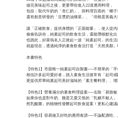
做完美味起司之後，更要帶你進入22道應用料理，
包括：取代牛奶的「杏仁奶」、與料理百搭的「椰子
還有創意研發的「豆漿奶油燉菜」、「培根蛋黃義大
讓「正確飲食」提供身體的「正面能量」，使人從內
偷偷告訴你，純素起司的飲食生活，還能潛移默化出
也因此，好萊塢名人正掀起一波「純素起司」的生活
就趁現在，透過純淨的素食飲食法打造「天然美顏」
本書特色
【特色1】市面唯一純素起司自製書──不簡單的「
相信許多起司愛好者，踏入素食生活後常有「起司戒
更提供昇華純素起司美好滋味的「素主餐料理」、增
【特色2】營養滿分的素食料理提案──去除「易致
如果你也是對牛奶、雞蛋又愛又恨的「乳糖不耐人」
然乳酸菌」的植物性發酵起司飲食提案！更私心建議
【特色3】容易做又好吃的應用食譜──不論配酒吃、