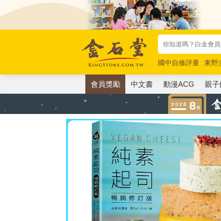
國中自修評量
東野
唯紅花綻放
奧德賽
會員獎勵
中文書
動漫ACG
親子