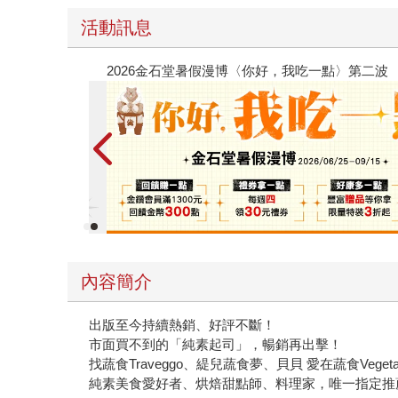
活動訊息
春光ｘ奇幻基地｜全書系展
內容簡介
出版至今持續熱銷、好評不斷！
市面買不到的「純素起司」，暢銷再出擊！
找蔬食Traveggo、緹兒蔬食夢、貝貝 愛在蔬食Vegeta
純素美食愛好者、烘焙甜點師、料理家，唯一指定推