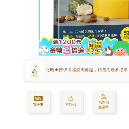
呀哈★吉伊卡哇旋風再起，精選周邊看過來
寫評價
電子書
喜歡+1
賺金幣