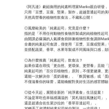
《阿凡達》劇組御用的純素料理家Mariko親自研發，
只用「豆漿、豆腐、堅果」製作，超越普通起司的美
天然高營養的植物性飲食法，不藏私公開！
◎風靡歐美的「純素起司」究竟是什麼？
指的是「不用任何動物性食物所製成的純植物性起司
由開課必爆滿的人氣裸食廚師兼植物性飲食講師Mari
全書的純素起司食譜，僅使用「豆漿、豆腐或堅果」
並搭配蔬菜、香草、水果等製成不同風味與口感，顛
◎為什麼推薦「純素起司」飲食法？
如果你還在尋找「更自然、更環保、更營養」且能「
純素起司的「百分百植物性」原則，不僅更健康、更
還能一次解決你「蛋奶過敏」、「麩質敏感」或「蛋
不僅滋養你的味蕾，還能喚醒對美好生活的感官體驗
◎從今天起，展開全新的「純淨素食」生活提案！
不論是單吃也幸福感滿溢的「莫札瑞拉風鹽起司」，
還是超適合佐生菜沙拉的「香草菲達起司」，
30種手工超濃郁純素起司的自製法，一次提供！