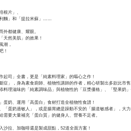
培根片」、
利麵」和「提拉米蘇」……
而外都健康、耀眼。
「天然美肌」的效果！
風潮，
吧！
手作起司」全書，更是「純素料理家」的嘔心之作！
斷症」，身為素食廚師、植物性講師的作者，精心研製出多款比市售
添料理滋味的「純素調味品」與植物性的「豆漿優格」、「堅果奶」
敏」蛋奶、運用「高蛋白」食材打造全植物性食譜！
、「蛋奶過敏人」，或是腸胃總是躁動不安的「腸道敏感者」，大力
給需要大量補充「蛋白質」的健身人、營養不足者。
入沙拉、加咖啡還是製成甜點，52道全面方案！