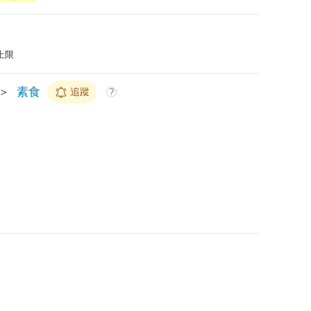
上限
＞
素食
追蹤
?