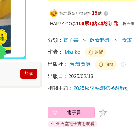
15
預計最高可得金幣
點
?
100累1點 4點抵1元
HAPPY GO享
折抵無
分類：
電子書
＞
飲食料理
＞
食譜
作者：
Mariko
追蹤
出版社：
台灣廣廈
追蹤
?
加購
出版日：
2025/02/13
相關主題：
2025秋季暢銷榜-66折起
電子書
※ 金石堂電子書怎麼看