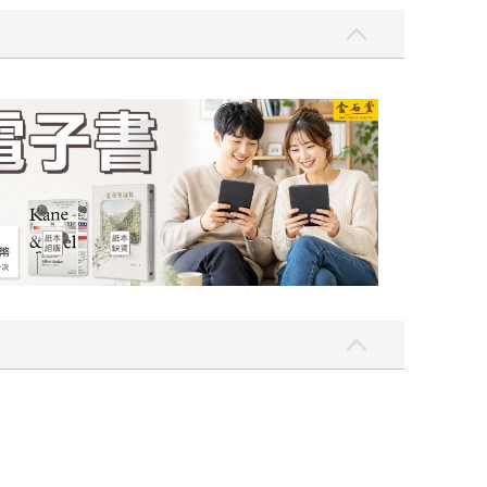
吃一點〉第二波
金石堂2026海