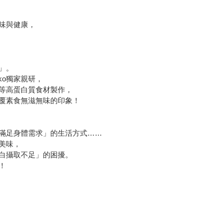
味與健康，
」。
ko獨家親研，
等高蛋白質食材製作，
覆素食無滋無味的印象！
滿足身體需求」的生活方式……
美味，
白攝取不足」的困擾。
！