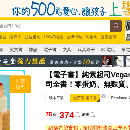
圭吾
楊双子
公益書包
16647續集
吉伊卡哇
高希均
通靈藥師
路邊攤新作
馬斯克
玩具總動員5
超慢跑
館
英文書
雜誌
電子書
文具
玩具親子
3C電玩
家
【電子書】純素起司Vegan
固定
司全書！零蛋奶、無麩質
版型
?
紙本平裝
金石堂 電子書
Readmoo
374
75
折
元
499
元
認購希望書包，幫助弱勢孩童上學不