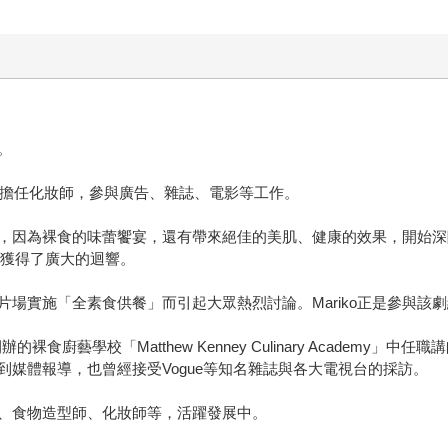
。
塢擔任化妝師，參與廣告、雜誌、電影等工作。
，因為裸食的味蕾饗宴，還有帶來絕佳的美肌、健康的效果，開始深陷
譜，獲得了廣大的迴響。
場實施「全素食供餐」而引起大眾熱烈討論。Mariko正是參與該
開辦的裸食廚藝學校「Matthew Kenney Culinary Acade
媒體報導，也曾經接受Vogue等知名雜誌與各大電視台的採訪。
、食物造型師、化妝師等，活躍發展中。