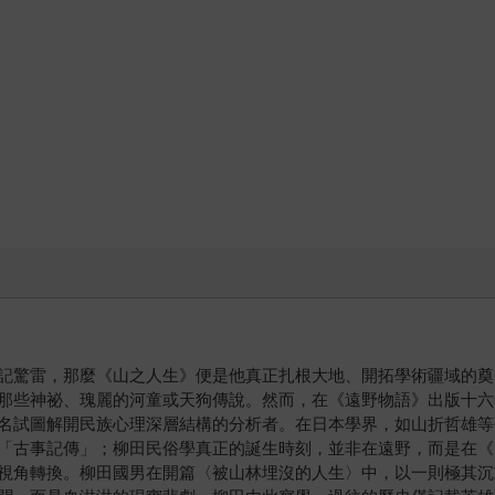
記驚雷，那麼《山之人生》便是他真正扎根大地、開拓學術疆域的奠
那些神祕、瑰麗的河童或天狗傳說。然而，在《遠野物語》出版十六
名試圖解開民族心理深層結構的分析者。在日本學界，如山折哲雄等
「古事記傳」；柳田民俗學真正的誕生時刻，並非在遠野，而是在《
視角轉換。柳田國男在開篇〈被山林埋沒的人生〉中，以一則極其沉