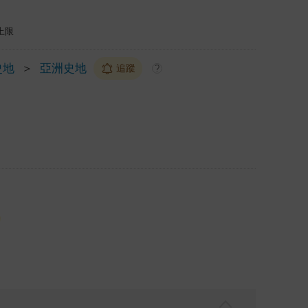
上限
史地
＞
亞洲史地
追蹤
?