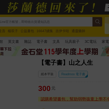
圭吾
楊双子
公益書包
16647續集
吉伊卡哇
通靈藥師
路邊攤新作
馬斯克
玩具總動員5
超慢跑
館
英文書
雜誌
電子書
文具
玩具親子
3C電玩
家
【電子書】山之人生
紙本平裝
Readmoo 電子書
300
元
認購希望書包，幫助弱勢孩童上學不