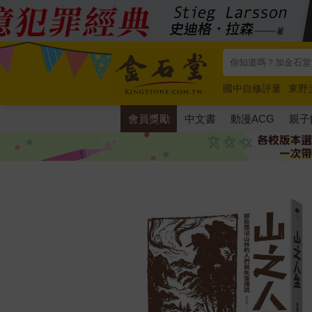
國中自修評量
東野
唯紅花綻放
奧德賽
會員獎勵
中文書
動漫ACG
親子