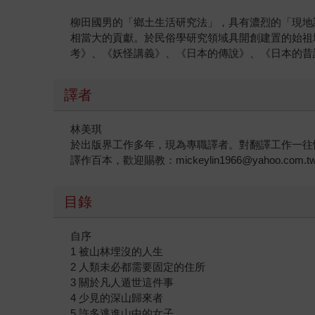
柳田國男的「鄉土生活研究法」，具有濃烈的「現地
相當大的貢獻。於民俗學研究領域具開創建置的始祖
考》、《妖怪講義》、《日本的傳說》、《日本的昔
譯者
林美琪
於出版界工作多年，現為專職譯者。對翻譯工作一往
譯作百本，歡迎賜教：mickeylin1966@yahoo.com.t
目錄
自序
1 被山林埋沒的人生
2 人類未必都需要固定的住所
3 關於凡人遁世這件事
4 少見的深山歸來者
5 許多逃進山中的女子