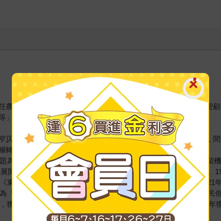
任農務官僚、法制局參事官、宮內書記官、貴族院書記官長、樞密顧
等」。
窄仄對生活相當壓迫，使其對於「家屋的構造」產生探究的興趣，間
輾轉各地，成長過程手不離卷。
文選題為三倉（社倉、義倉、常平倉）研究，乃其探知「民眾史」的契
自宅展開「鄉土研究會」，隔年的東北旅行，為其首度探訪「遠野」。19
於《東京朝日新聞社》客座專欄，並展開全國各地的調査旅行。192
目為「民間傳承」。1934年，與民俗學者宮本常一會面，倡議推進民俗
，獲頒朝日文化獎。1947年於自宅成立「民俗學研究所」。1951年