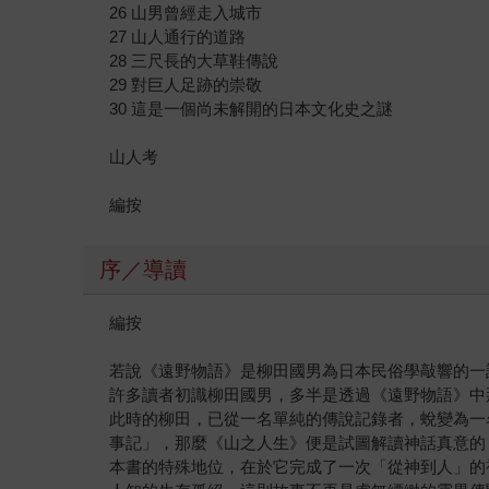
26 山男曾經走入城市
27 山人通行的道路
28 三尺長的大草鞋傳說
29 對巨人足跡的崇敬
30 這是一個尚未解開的日本文化史之謎
山人考
編按
序／導讀
編按
若說《遠野物語》是柳田國男為日本民俗學敲響的一
許多讀者初識柳田國男，多半是透過《遠野物語》中
此時的柳田，已從一名單純的傳說記錄者，蛻變為一
事記」，那麼《山之人生》便是試圖解讀神話真意的
本書的特殊地位，在於它完成了一次「從神到人」的