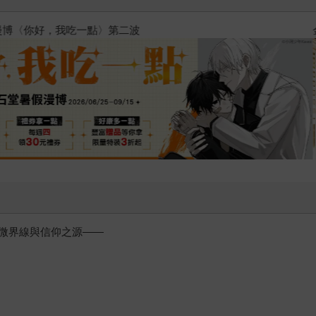
2026金石堂暑假漫博〈你好，我
微界線與信仰之源——