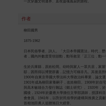
一次穿越文明邊界、直視靈魂孤寂的旅程。
作者
柳田國男
1875-1962
日本民俗學者、詩人。「大日本帝國憲法」時代，歷
者，國內外數度受領頒勳，勳等敘至「正三位．勳一
生於兵庫縣，原姓松岡。幼時與家人一眾共居，家屋
邸，因而得以博覽群書，記憶力可稱非凡。其後居所
1900年自東京帝國大學法科大學政治科畢業，論
1901年成為柳田家養嗣子，改姓柳田。1908年於
與高木敏雄合力發行雜誌《鄉土研究》。1920年，
國後，1924年於慶應大學擔任文學部講師，授課科
會會員。1941年，以對於民俗學的建構與推廣之貢獻
首相池田勇人追贈旭日大綬章。