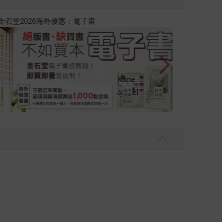
吃一點〉第二波
金石堂2026海