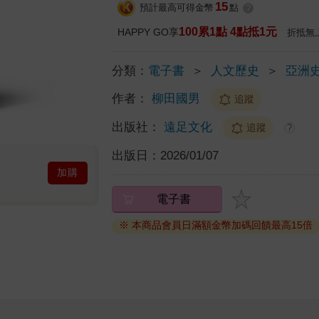
15
預計最高可得金幣
點
?
100累1點 4點抵1元
HAPPY GO享
折抵無
分類：
電子書
＞
人文歷史
＞
亞洲
作者：
柳田國男
追蹤
出版社：
遠足文化
追蹤
?
出版日：
2026/01/07
加購
電子書
※ 本商品會員日滿額金幣加碼回饋最高15倍