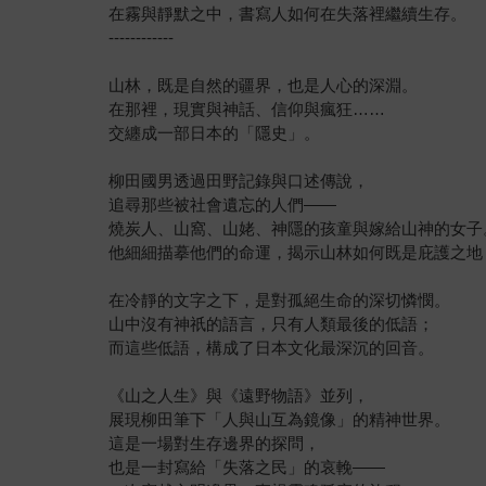
在霧與靜默之中，書寫人如何在失落裡繼續生存。
------------
山林，既是自然的疆界，也是人心的深淵。
在那裡，現實與神話、信仰與瘋狂……
交纏成一部日本的「隱史」。
柳田國男透過田野記錄與口述傳說，
追尋那些被社會遺忘的人們——
燒炭人、山窩、山姥、神隱的孩童與嫁給山神的女子
他細細描摹他們的命運，揭示山林如何既是庇護之地
在冷靜的文字之下，是對孤絕生命的深切憐憫。
山中沒有神祇的語言，只有人類最後的低語；
而這些低語，構成了日本文化最深沉的回音。
《山之人生》與《遠野物語》並列，
展現柳田筆下「人與山互為鏡像」的精神世界。
這是一場對生存邊界的探問，
也是一封寫給「失落之民」的哀輓——