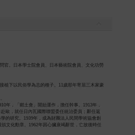
問官。日本學士院會員、日本藝術院會員、文化功勞
接植下以民俗學為志的種子。11歲那年寄居三木家豪
機。
10年，「鄉土會」開始運作，擔任幹事。1913年，
1年赴歐，就任日內瓦國際聯盟委任統治委員；辭任返
學的研究。1939年，成為財團法人民間學術協會創
獲頒文化勳章。1962年因心臟衰竭辭世，亡故後時任