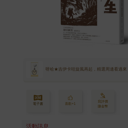
呀哈★吉伊卡哇旋風再起，精選周邊看過來
寫評價
電子書
喜歡+1
賺金幣
活動訊息