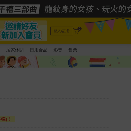
0
登入/註冊
電
居家休閒
日用食品
影音
售票
中斷！