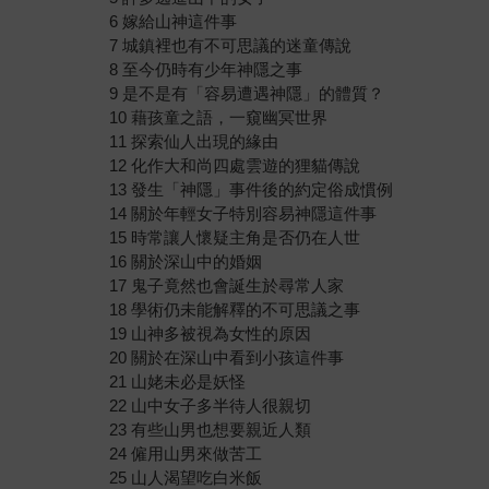
6 嫁給山神這件事
7 城鎮裡也有不可思議的迷童傳說
8 至今仍時有少年神隱之事
9 是不是有「容易遭遇神隱」的體質？
10 藉孩童之語，一窺幽冥世界
11 探索仙人出現的緣由
12 化作大和尚四處雲遊的狸貓傳說
13 發生「神隱」事件後的約定俗成慣例
14 關於年輕女子特別容易神隱這件事
15 時常讓人懷疑主角是否仍在人世
16 關於深山中的婚姻
17 鬼子竟然也會誕生於尋常人家
18 學術仍未能解釋的不可思議之事
19 山神多被視為女性的原因
20 關於在深山中看到小孩這件事
21 山姥未必是妖怪
22 山中女子多半待人很親切
23 有些山男也想要親近人類
24 僱用山男來做苦工
25 山人渴望吃白米飯