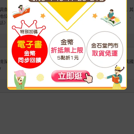
調查主義」色彩，對於許多同代與後續的研究者產生極大的影響，其
地位，更被尊為民俗學之父。著述豐廣，主要著作有《遠野物語》、
話》、《日本的祭典》等。
情深，嗜譯小說、散文，樂譯勵志、養生等實用書，享受每一趟異國
w