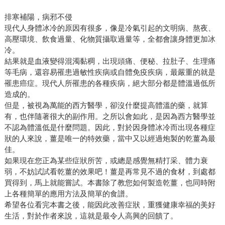
排寒補陽，病邪不侵
現代人身體冰冷的原因有很多，像是冷氣引起的文明病、熬夜、
高壓環境、飲食過量、化物質攝取過量等，全都會讓身體更加冰
冷。
結果就是血液變得混濁黏稠，出現頭痛、便秘、拉肚子、生理痛
等毛病，還容易罹患過敏性疾病或自體免疫疾病，最嚴重的就是
罹患癌症。現代人所罹患的各種疾病，絕大部分都是體溫過低所
造成的。
但是，被視為萬能的西方醫學，卻沒什麼提高體溫的藥，就算
有，也伴隨著很大的副作用。之所以會如此，是因為西方醫學並
不認為體溫低是什麼問題。因此，對於因身體冰冷而出現各種症
狀的人來說，薑是唯一的特效藥，當中又以經過炮製的乾薑為最
佳。
如果現在您正為某些症狀所苦，或總是感覺無精打采、體力衰
弱，不妨試試看乾薑的效果吧！薑是再常見不過的食材，到處都
買得到，馬上就能嘗試。本書除了教您如何製造乾薑，也同時附
上各種簡單的應用方法及簡單的食譜。
希望各位看完本書之後，能因此改善症狀，重獲健康幸福的美好
生活，對於作者來說，這就是最令人高興的回饋了。