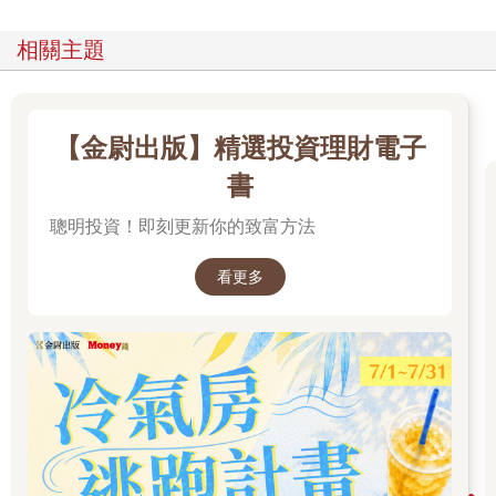
在生薑中含量極多的「薑辣素」，能抑制頭痛及嘔吐，促進血液
循環、提高體溫，還能殺菌及促進膽汁分泌，增強免疫力及抗
相關主題
癌。同時，它也具有擴張血管，加快血液循環的效果。
另一方面，「薑烯酚」則具有讓身體發熱、提高體溫的功效。薑
辣素是靠促進血液循環來提高體溫，薑烯酚則是藉由促進體內脂
肪及醣類燃燒來提高體溫，因此也具有減肥的效果。
【金尉出版】精選投資理財電子
不只如此，薑烯酚還能讓血液變清澈，擴張血管、促進血液循
環，同時提高免疫力、降低膽固醇，並提高消化吸收能力，幫助
書
身體抗氧化及抗菌，另外還有解毒的作用。也就是說，薑辣素及
聰明投資！即刻更新你的致富方法
薑烯酚這兩者的效能有些許不同。
當薑經過加熱及乾燥，薑辣素就會轉為薑烯酚。生薑中大部分都
是薑辣素，薑烯酚的含量極低，但是一旦經過蒸烤及炮製，就能
看更多
增加薑烯酚的含量，這就是為什麼乾薑的藥效比生薑更佳的原
因。
乾薑中的薑烯酚含量極多，它能有效地燃燒脂肪及醣類等身體燃
料，並將之轉化為熱能。
但是，說是加熱，也不是一味地高溫處理，那樣反而會破壞薑的
有效成分，無法提高藥效，因此「蒸」是最安全也最穩當的加熱
方法。
而且，蒸籠可以疊好幾層，一次就能處理大量的生薑。「蒸烤後
乾燥」這樣的炮製方法，是古人經由數千年的試驗所留下的智