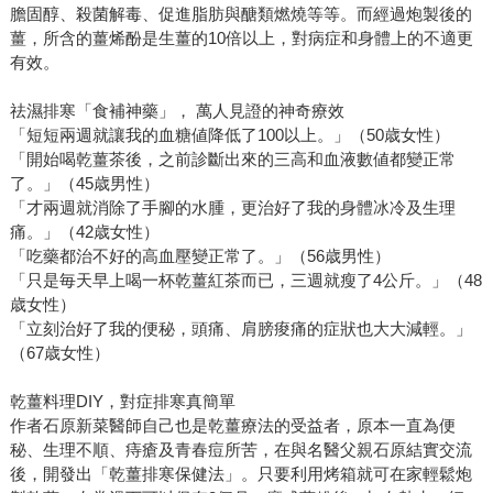
膽固醇、殺菌解毒、促進脂肪與醣類燃燒等等。而經過炮製後的
薑，所含的薑烯酚是生薑的10倍以上，對病症和身體上的不適更
有效。
祛濕排寒「食補神藥」， 萬人見證的神奇療效
「短短兩週就讓我的血糖値降低了100以上。」（50歳女性）
「開始喝乾薑茶後，之前診斷出來的三高和血液數値都變正常
了。」（45歳男性）
「才兩週就消除了手腳的水腫，更治好了我的身體冰冷及生理
痛。」（42歳女性）
「吃藥都治不好的高血壓變正常了。」（56歳男性）
「只是毎天早上喝一杯乾薑紅茶而已，三週就瘦了4公斤。」（48
歳女性）
「立刻治好了我的便秘，頭痛、肩膀痠痛的症狀也大大減輕。」
（67歳女性）
乾薑料理DIY，對症排寒真簡單
作者石原新菜醫師自己也是乾薑療法的受益者，原本一直為便
秘、生理不順、痔瘡及青春痘所苦，在與名醫父親石原結實交流
後，開發出「乾薑排寒保健法」。只要利用烤箱就可在家輕鬆炮