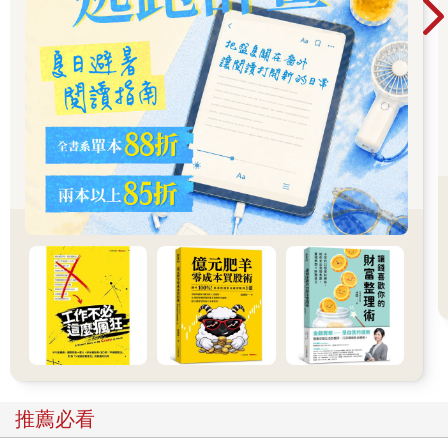
慧，也是最能保留及促進薑的藥效的方法。
接下來，我們就來聽聽各方的實例，親眼見證乾薑所帶來的驚人
健康效果吧！
（摘文2）
消除肥胖：不用再辛苦減肥
A小姐是一個30多歲的上班族，平常最喜歡享受美食。因為擔心
不斷增加的體重，因而嘗試過各種減肥方法，但每次只要減了10
公斤左右，就又會復胖更多，所以總是無法持續下去，最後終於
胖到超過標準體重20公斤。
但是，當她開始飲用加了乾薑粉的紅茶來減肥，才短短1週肌膚就
變美了，1個月後更是連頭痛及身體倦怠的症狀都消失。不但身體
變好，也能開始進行健走等運動，體重當然也跟著減輕了。
10個月後，她減輕了12公斤，1年後更是減了16公斤，終於回到
了標準體重。
因為她只是喝乾薑紅茶而已，並沒有採用麻煩的減肥餐或強迫自
己減肥，因此很輕鬆就能持續，想必這也是能成功減肥的祕訣。
世面上充斥著各種減肥的方法，但我認為沒有一種方法比食用乾
推薦必看
薑更好、更健康。用乾薑減肥既不花錢、也不痛苦，更不用忍受
饑餓、強迫自己瘦身，因此想輕鬆減肥的人一定要試試看！