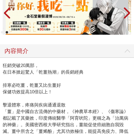
內容簡介
狂銷突破20萬部，
在日本掀起驚人「乾薑熱潮」的長銷經典
排寒必吃薑，乾薑又比生薑好
保健功效提高10倍以上！
擊退體寒，疼痛與疾病通通退散
「薑」是中國自古流傳的中藥材，《神農草本經》、《傷寒論》
都記載了其藥效，印度傳統醫學「阿育吠陀」更稱之為「治萬病
的神藥」。美國密西根大學研究指出，薑能促使癌細胞自我毀
滅。薑中所含之「薑烯酚」尤其功效極佳，能提高免疫力、降低