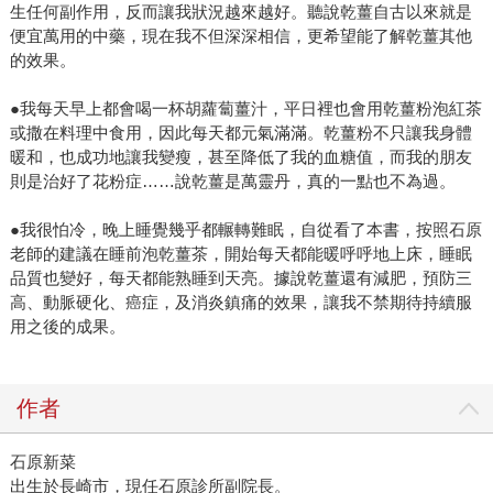
生任何副作用，反而讓我狀況越來越好。聽說乾薑自古以來就是
便宜萬用的中藥，現在我不但深深相信，更希望能了解乾薑其他
的效果。
●我每天早上都會喝一杯胡蘿蔔薑汁，平日裡也會用乾薑粉泡紅茶
或撒在料理中食用，因此每天都元氣滿滿。乾薑粉不只讓我身體
暖和，也成功地讓我變瘦，甚至降低了我的血糖值，而我的朋友
則是治好了花粉症……說乾薑是萬靈丹，真的一點也不為過。
●我很怕冷，晚上睡覺幾乎都輾轉難眠，自從看了本書，按照石原
老師的建議在睡前泡乾薑茶，開始每天都能暖呼呼地上床，睡眠
品質也變好，每天都能熟睡到天亮。據說乾薑還有減肥，預防三
高、動脈硬化、癌症，及消炎鎮痛的效果，讓我不禁期待持續服
用之後的成果。
作者
石原新菜
出生於長崎市，現任石原診所副院長。