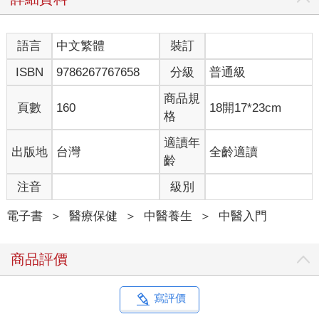
對於減肥及體質改善也有絕佳的效果。關於乾薑的驚人藥效，我
會在後面一一說明。
語言
中文繁體
裝訂
炮製能提升薑辣素和薑烯酚的效果
ISBN
9786267767658
分級
普通級
既然生薑的效果已經這麼好，為什麼還要特地將它炮製過呢？
因為，透過加熱可以更加提升薑的保溫效果。對於古人在數千前
商品規
年就有這種智慧，我只能佩服得五體投地。
頁數
160
18開17*23cm
格
薑雖然具備多種藥效，最強的卻是保溫效果，對於寒氣入侵及身
體冰冷的人來說，薑簡直就是救命良藥。古時候的人為了找出薑
適讀年
出版地
台灣
全齡適讀
的最大藥效，不知道經歷了多少次的試驗及試藥。
齡
最為人所知、也是西方醫學經常會用到的中藥藥方，是小柴胡湯
等的柴胡湯類。柴胡湯類包括小柴胡湯、大柴胡湯、柴胡桂枝
注音
級別
湯、柴胡桂枝乾薑湯等，當中對體弱的人補養效果最佳的，就是
柴胡桂枝乾薑湯。
電子書
＞
醫療保健
＞
中醫養生
＞
中醫入門
從名稱也可看出，雖然另外三個藥方也用了薑，但只有柴胡桂枝
乾薑湯使用了乾薑。由此知，乾薑對於沒有體力或體弱的人有絕
商品評價
佳的補養效果，而且在很早以前就為人所使用。
具體地來說，薑擁有薑辣素（Gingerol）及薑烯酚（Shogaol）這
兩種成分，也是薑的功效來源，而生薑中的薑辣素是薑烯酚的數
寫評價
十倍。