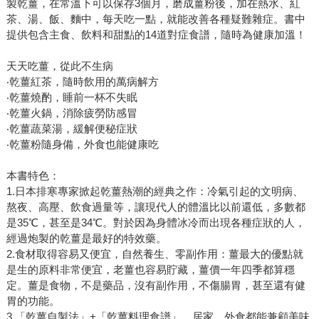
製乾薑，在常溫下可以保存3個月，磨成薑粉後，加在熱水、紅
茶、湯、飯、麵中，每天吃一點，就能改善各種疑難雜症。書中
提供包含主食、飲料和甜點的14道對症食譜，隨時為健康加溫！
天天吃薑，從此不生病
‧乾薑紅茶，隨時飲用的萬病解方
‧乾薑燒酌，睡前一杯不失眠
‧乾薑火鍋，消除疲勞防感冒
‧乾薑蔬菜湯，緩解便秘症狀
‧乾薑粉隨身備，外食也能健康吃
本書特色：
1.日本排寒專家掀起乾薑熱潮的經典之作：冷氣引起的文明病、
熬夜、高壓、飲食過量等，讓現代人的體溫比以前還低，多數都
是35℃，甚至是34℃。對於因為身體冰冷而出現各種症狀的人，
經過炮製的乾薑是最好的特效藥。
2.食材取得容易又便宜，自然養生、零副作用：薑最大的優點就
是生的原料非常便宜，老薑也容易貯藏，薑價一年四季都算穩
定。薑是食物，不是藥品，沒有副作用，不傷腸胃，甚至還有健
胃的功能。
3.「乾薑自製法」+「乾薑料理食譜」，居家、外食都能兼顧美味