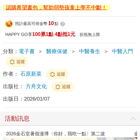
認購希望書包，幫助弱勢孩童上學不中斷！
10
預計最高可得金幣
點
?
100累1點 4點抵1元
HAPPY GO享
折抵無上限
分類：
電子書
＞
醫療保健
＞
中醫養生
＞
中醫入門
追蹤
作者：
石原新菜
追蹤
出版社：
方舟文化
追蹤
出版日：
2026/01/07
活動訊息
2026金石堂暑假漫博〈你好，我吃一點〉第二波
金