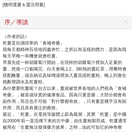
[聰明選薑＆靈活用薑]
序／導讀
（作者的話）
乾薑是祛濕排寒的「食補奇藥」
我每天都精神百倍地四處奔忙，之所以有這樣的體力，是因為我
每天早晚一有機會就會吃薑。
早晨先從一杯胡蘿蔔汁開始，在現榨的胡蘿蔔汁裡加入足量的
薑，然後一口氣喝完。白天會喝上2、3杯熱的薑紅茶，用餐時會
搭配醃薑，或在納豆及味噌湯裡加入薑泥或乾薑粉。晚上則會在
燒酎裡調水及乾薑粉。
為什麼要吃薑呢？自古以來，薑就被世界各地的人們視為「食補
奇藥」，被當成珍貴的健康食品。因為只要是藥，大部分都會有
副作用，而且也不可能「對什麼都有效」，只有薑是幾乎沒有副
作用，而且具有廣泛的療效。
最近，「乾薑」在電視等媒體上蔚為風潮，其實「乾薑」是中國
自2000年前一直流傳下來的古中藥，由生薑炮製而成。乾薑通常
被用在「生薑無法發揮藥方效果」之時，由此可知它的神奇療