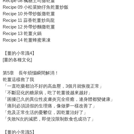
Recipe 08 楓糖土司撒乾薑
Recipe 09 小松菜魩仔魚乾薑炒飯
Recipe 10 外帶炒飯撒乾薑
Recipe 11 蒜香乾薑炒烏龍
Recipe 12 外帶炒麵撒乾薑
Recipe 13 乾薑火鍋
Recipe 14 乾薑蜂蜜果凍
【薑的小常識4】
[薑的各種文化]
第5章 長年煩惱瞬間解消！
乾薑這樣救了我
「一直吃藥都治不好的高血壓，3個月就恢復正常」
「不斷惡化的糖尿病，吃了乾薑後越來越好」
「困擾已久的異位性皮膚炎完全痊癒，連身體都變健康」
「痛到必須請假的生理痛，像做夢一樣改善了」
「危及正常生活的憂鬱症，因乾薑治好了」
「失敗N次的減肥，即使沒限制飲食也成功了」
【薑的小常識5】