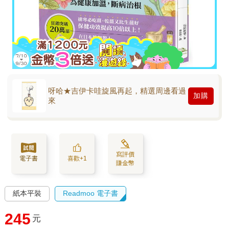
呀哈★吉伊卡哇旋風再起，精選周邊看過
加購
來
寫評價
電子書
喜歡+1
賺金幣
紙本平裝
Readmoo 電子書
245
元