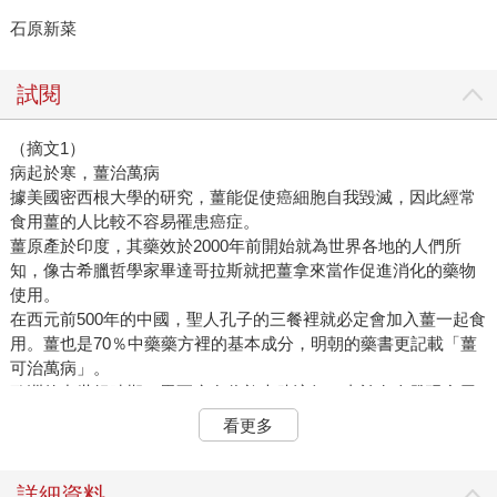
石原新菜
試閱
（摘文1）
病起於寒，薑治萬病
據美國密西根大學的研究，薑能促使癌細胞自我毀滅，因此經常
食用薑的人比較不容易罹患癌症。
薑原產於印度，其藥效於2000年前開始就為世界各地的人們所
知，像古希臘哲學家畢達哥拉斯就把薑拿來當作促進消化的藥物
使用。
在西元前500年的中國，聖人孔子的三餐裡就必定會加入薑一起食
用。薑也是70％中藥藥方裡的基本成分，明朝的藥書更記載「薑
可治萬病」。
歐洲的中世紀時期，黑死病在倫敦大肆流行，由於有人發現食用
薑能避免感染，掀起了吃薑的熱潮，生薑麵包也因此誕生。可以
看更多
說，自人類有歷史以來，薑就一直守護著我們每個人的健康。
經過炮製的乾薑，其效果更比生薑強大，它所含的薑烯酚是生薑
的10倍以上，對於各種病症及身體上的不適更加有效。此外，它
詳細資料