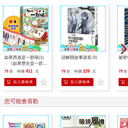
預防癌症：擊退體寒，打造癌細胞無法生存的體內環境
明明醫學已經如此發達，為什麼死於癌症的人仍然沒有減少？那
是因為罹患癌症的人越來越多，再加上現今的癌症治療通常都只
治標未治本，因此才治好一個癌症，另一個又發病了，簡直是沒
完沒了。
現代人之所以那麼容易罹癌，是因為體溫過低的緣故。研究結果
證實，癌細胞在體溫35℃左右最為活躍、也最適合繁殖。
以前的人平均體溫約在36.5℃到37.2℃，對癌細胞來說是難以繁殖
如果西遊是一群喵(1)
請解開故事謎底 01
祕密
的環境。但是，現代人的平均體溫大多在35℃前後，比起從前的
：《如果歷史是一群
人約降了1 ℃。
喵》作者最新力作，附
411
229
79
折
特價
元
79
折
特價
元
79
折
體溫每降低1 ℃，免疫力就會降低30％，不管再怎麼小心，低體
【首卷特典】拉頁
溫的人都難以預防癌細胞的增生，它們很容易就能越過免疫系統
加入購物車
加入購物車
的防線。
舉個簡單的例子，為什麼都是肺臟、食道、胃或子宮會罹癌，但
心臟、脾臟及小腸卻不會呢？因為後面這些器官的溫度都很高。
您可能會喜歡
由於肺臟、食道、胃及子宮這些管狀或袋狀的器官都與體外相
通，因此相對來說比較低溫。
其實有很多方法可以讓我們的身體自行消滅癌細胞，首先就是提
高體溫，讓高溫殺死癌細胞。體溫只要到達39.3℃以上，癌細胞