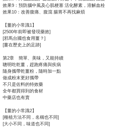
效果9：預防腦中風及心肌梗塞 活化酵素，溶解血栓
效果10：改善腹痛、腹瀉 腸胃不再找麻煩
【薑的小常識1】
[2500年前即被發現藥效]
[邪馬台國也食用薑？]
[薑在歷史上的足跡]
第2章 簡單、美味，又能持續
聰明吃乾薑，趕跑疼痛與疾病
隨身攜帶乾薑粉，隨時加一點
做成粉末更好攜帶
不只是佐料的特效藥
全年都買得到的食材
中藥店也有賣
【薑的小常識2】
[種植方法不同，名稱也不同]
[大小不同，味道也不同]