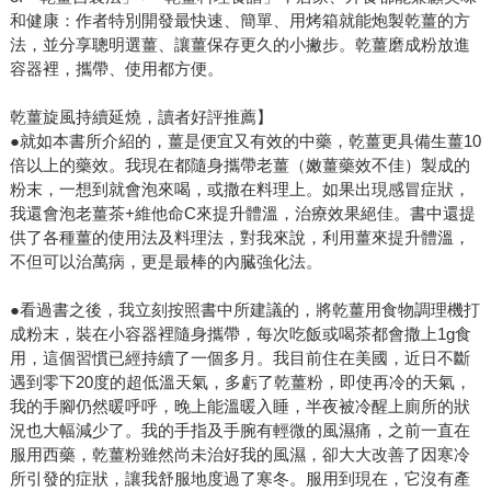
和健康：作者特別開發最快速、簡單、用烤箱就能炮製乾薑的方
法，並分享聰明選薑、讓薑保存更久的小撇步。乾薑磨成粉放進
容器裡，攜帶、使用都方便。
乾薑旋風持續延燒，讀者好評推薦】
●就如本書所介紹的，薑是便宜又有效的中藥，乾薑更具備生薑10
倍以上的藥效。我現在都隨身攜帶老薑（嫩薑藥效不佳）製成的
粉末，一想到就會泡來喝，或撒在料理上。如果出現感冒症狀，
我還會泡老薑茶+維他命C來提升體溫，治療效果絕佳。書中還提
供了各種薑的使用法及料理法，對我來說，利用薑來提升體溫，
不但可以治萬病，更是最棒的內臓強化法。
●看過書之後，我立刻按照書中所建議的，將乾薑用食物調理機打
成粉末，裝在小容器裡隨身攜帶，每次吃飯或喝茶都會撒上1g食
用，這個習慣已經持續了一個多月。我目前住在美國，近日不斷
遇到零下20度的超低溫天氣，多虧了乾薑粉，即使再冷的天氣，
我的手腳仍然暖呼呼，晚上能溫暖入睡，半夜被冷醒上廁所的狀
況也大幅減少了。我的手指及手腕有輕微的風濕痛，之前一直在
服用西藥，乾薑粉雖然尚未治好我的風濕，卻大大改善了因寒冷
所引發的症狀，讓我舒服地度過了寒冬。服用到現在，它沒有產