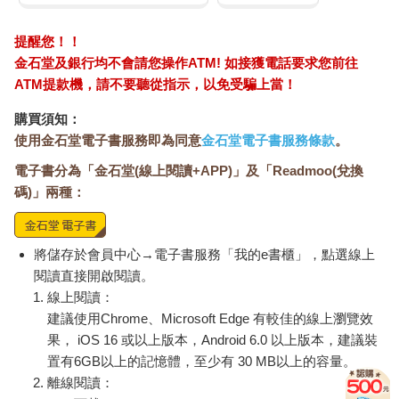
乾燥萎縮，也可能會發霉。為了防止生薑變乾，可以用濕報紙或
廚房紙巾包起來裝進保鮮袋，放置在陰暗處或冰箱的蔬果保鮮
提醒您！！
室，這樣可以保存得較長久。一般小吃店或農家從以前就是用濕
金石堂及銀行均不會請您操作ATM! 如接獲電話要求您前往
報紙包住生薑放在陰暗處保存的，所謂的陰暗處大約以15℃為最
ATM提款機，請不要聽從指示，以免受騙上當！
佳。
另外，還有一種令人意外的保存法，就是將生薑分成各小塊，放
購買須知：
進裝了水的密閉容器再冰入冰箱，除了需要經常換水之外，這個
使用金石堂電子書服務即為同意
金石堂電子書服務條款
。
方法可以最大限度保持薑的水嫩。之所以可以用這種方法保存，
電子書分為「金石堂(線上閱讀+APP)」及「Readmoo(兌換
是因為薑的有效成分薑辣素及薑烯酚是油溶性，因此不溶於水。
碼)」兩種：
如果想要保存得更久，可以將生薑磨成泥狀冷凍起來。
將儲存於會員中心→電子書服務「我的e書櫃」，點選線上
閱讀直接開啟閱讀。
線上閱讀：
建議使用Chrome、Microsoft Edge 有較佳的線上瀏覽效
果， iOS 16 或以上版本，Android 6.0 以上版本，建議裝
置有6GB以上的記憶體，至少有 30 MB以上的容量。
離線閱讀：