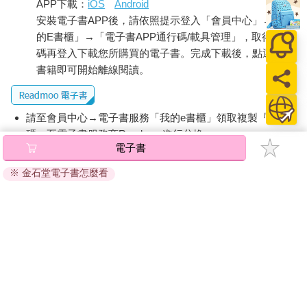
APP下載：
iOS
Android
安裝電子書APP後，請依照提示登入「會員中心」→「我
的E書櫃」→「電子書APP通行碼/載具管理」，取得通行
碼再登入下載您所購買的電子書。完成下載後，點選任一
書籍即可開始離線閱讀。
請至會員中心→電子書服務「我的e書櫃」領取複製『兌換
碼』至電子書服務商Readmoo進行兌換。
電子書
退換貨須知：
※ 金石堂電子書怎麼看
因版權保護，您在金石堂所購買的電子書僅能以金石堂專屬
的閱讀軟體開啟閱讀，無法以其他閱讀器或直接下載檔案。
依據「消費者保護法」第19條及行政院消費者保護處公告之
「通訊交易解除權合理例外情事適用準則」，非以有形媒介
提供之數位內容或一經提供即為完成之線上服務，經消費者
事先同意始提供。（如：電子書、電子雜誌、下載版軟體、
虛擬商品…等），
不受「網購服務需提供七日鑑賞期」的限
制
。為維護您的權益，建議您先使用「試閱」功能後再付款
購買。