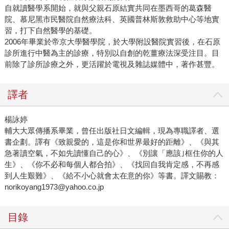
自就讀醫學系開始，就與父親石原結實共同在墨西哥的葛森醫
院、慕尼黑市民醫院自然療法科、英國普林斯敦救助中心等地實
習，打下自然醫學的基礎。
2006年畢業於帝京大學醫學院，於大學附設醫院實習後，在石原
診所進行中醫為主的診療，特別以自創的乾薑療法深受注目。目
前除了診所診療之外，更活躍於電視及雜誌媒體中，著作甚豐。
譯者
楊詠婷
輔大大眾傳播系畢業，曾任出版社日文編輯，現為專職譯者、選
書企劃。譯有《致親愛的，這是你和世界最好的距離》、《與其
急著讀空氣，不如先讀懂自己的心》、《別讓「應該｣框住你的人
生》、《你不必和每個人都合拍》、《找回自我肯定感，不再感
到人生艱難》、《給不小心就會太在意的你》等書。譯文賜教：
norikoyang1973@yahoo.co.jp
目錄