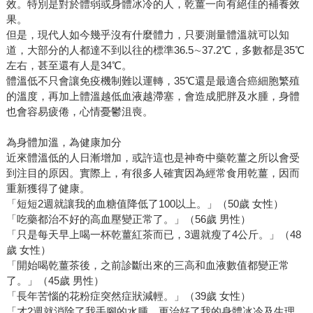
效。特別是對於體弱或身體冰冷的人，乾薑一向有絕佳的補養效
果。
但是，現代人如今幾乎沒有什麼體力，只要測量體溫就可以知
道，大部分的人都達不到以往的標準36.5∼37.2℃，多數都是35℃
左右，甚至還有人是34℃。
體溫低不只會讓免疫機制難以運轉，35℃還是最適合癌細胞繁殖
的溫度，再加上體溫越低血液越滯塞，會造成肥胖及水腫，身體
也會容易疲倦，心情憂鬱沮喪。
為身體加溫，為健康加分
近來體溫低的人日漸增加，或許這也是神奇中藥乾薑之所以會受
到注目的原因。實際上，有很多人確實因為經常食用乾薑，因而
重新獲得了健康。
「短短2週就讓我的血糖值降低了100以上。」（50歲 女性）
「吃藥都治不好的高血壓變正常了。」（56歲 男性）
「只是每天早上喝一杯乾薑紅茶而已，3週就瘦了4公斤。」（48
歲 女性）
「開始喝乾薑茶後，之前診斷出來的三高和血液數值都變正常
了。」（45歲 男性）
「長年苦惱的花粉症突然症狀減輕。」（39歲 女性）
「才2週就消除了我手腳的水腫，更治好了我的身體冰冷及生理