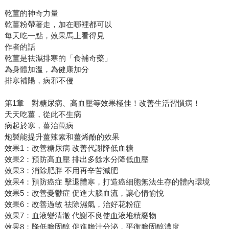
乾薑的神奇力量
乾薑粉帶著走，加在哪裡都可以
每天吃一點，效果馬上看得見
作者的話
乾薑是祛濕排寒的「食補奇藥」
為身體加溫，為健康加分
排寒補陽，病邪不侵
第1章 對糖尿病、高血壓等效果極佳！改善生活習慣病！
天天吃薑，從此不生病
病起於寒，薑治萬病
炮製能提升薑辣素和薑烯酚的效果
效果1：改善糖尿病 改善代謝降低血糖
效果2：預防高血壓 排出多餘水分降低血壓
效果3：消除肥胖 不用再辛苦減肥
效果4：預防癌症 擊退體寒，打造癌細胞無法生存的體內環境
效果5：改善憂鬱症 促進大腦血流，讓心情愉悅
效果6：改善過敏 祛除濕氣，治好花粉症
效果7：血液變清澈 代謝不良使血液堆積廢物
效果8：降低膽固醇 促進膽汁分泌，平衡膽固醇濃度