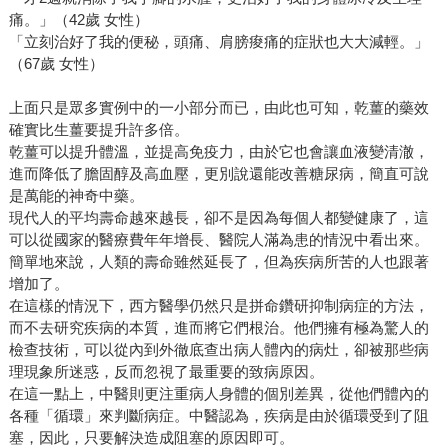
痛。」（42歲 女性）
「立刻治好了我的便秘，頭痛、肩膀痠痛的症狀也大大減輕。」
（67歲 女性）
上面只是眾多實例中的一小部分而已，由此也可知，乾薑的藥效
確實比生薑要提升許多倍。
乾薑可以提升體溫，並提高免疫力，由於它也會讓血液變清澈，
進而降低了膽固醇及高血壓，更別說還能改善糖尿病，簡直可說
是萬能的神奇中藥。
現代人的平均壽命越來越長，卻不是因為每個人都變健康了，這
可以從國家的醫療費年年增長、醫院人滿為患的情況中看出來。
簡單地來說，人類的壽命雖然延長了，但為疾病所苦的人也跟著
增加了。
在這樣的情況下，西方醫學仍然只是拼命鑽研抑制病症的方法，
而不去研究疾病的本質，進而將它們根治。他們擁有極為驚人的
檢查技術，可以從內到外徹底查出病人體內的病灶，卻被那些病
理現象所迷惑，反而忽視了最重要的致病原因。
在這一點上，中醫則更注重病人身體的個別差異，從他們體內的
各種「循環」來判斷病症。中醫認為，疾病是由於循環受到了阻
塞，因此，只要解決造成阻塞的原因即可。