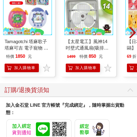
就會通通死光。
在19世紀的德國，出現了世界第一起癌症自然痊癒的案例，那是
一位因肺癌而發高燒的病人。只是39℃以上的高溫對身體傷害太
大，如果只是將35℃的癌症培養溫度提高到36.5℃.以上，那就容
易多了。因此，體溫過低的人最好馬上開始食用乾薑來提高體溫
吧！那是最立即、也最有效的預防方法。
Tamagotchi 塔麻歌子
【太星電工】風神14
【日本
另外，我們體內還有一種自然殺手細胞（N K細胞），是白血球的
塔麻可吉 電子寵物 樂
吋壁式通風扇(吸排風
鷗】
一種，也是保護人體免於癌細胞侵害的第一道防線，它可以不經
園系列（熱帶橙果／極
機)
(8款
抗原抗體反應，直接辨識並清除癌細胞。乾薑能活化全體的免疫
1850
850
特價
元
特價
元
69
折
1499
地冰雪）
Kit
機能，增強N K細胞的抗癌活性，最後提高消滅癌細胞的攻擊力。
企鵝
加入購物車
加入購物車
（摘文3）
聰明選薑＆靈活用薑
‧聰明選薑法……先確認表皮有沒有受傷，選擇有光澤及彈性的新
訂購/退換貨須知
鮮根莖。具體來說，就是表皮沒有傷口，根莖整體厚實、略硬又
結實為最佳。如果根莖切口萎縮變色，就表示已經出土數日，雖
加入金石堂 LINE 官方帳號『完成綁定』，隨時掌握出貨動
然仍可食用，但盡量不要選擇。接下來這個和乾薑比較沒有關
態：
係，就是在選擇葉生薑及嫩薑時，要選擇根部帶著漂亮紅色，並
且與白色部分對比鮮明的根莖為佳，當然整體是否水嫩緊實，外
皮是否乾淨無傷也是檢查重點，盡量挑量白色部分多的根莖。
‧薑的保存方法……生薑如果直接放進冰箱，就會從切口那裡開始