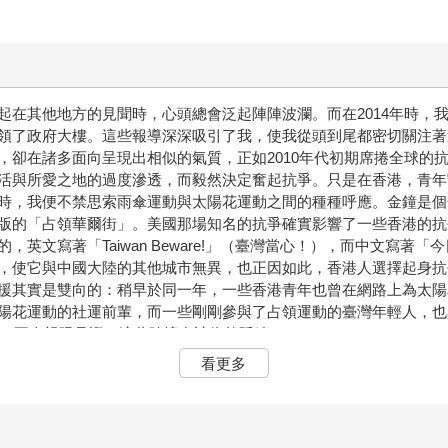
起在其他地方的見聞時，心頭總會泛起陣陣波瀾。而在2014年時，
領了政府大樓。這些報導深深吸引了我，使我從頭到尾都密切關注著
，卻在諸多面向呈現出相似的氣質，正如2010年代初期席捲全球的
活與所愛之地的過度滲透，而毅然決定奮起抗爭。只是在香港，青年
時，我便不禁思索雨傘運動與太陽花運動之間的種種呼應。金鐘是個
版的「占領華爾街」。美國那場知名的抗爭確實影響了一些香港的抗
英文寫著「Taiwan Beware!」（臺灣當心！），而中文寫著
，使它與中國大陸的其他城市無異，也正因如此，香港人選擇起身抗
援其實是雙向的：稍早於同一年，一些香港青年也曾在網路上為太陽花
陽花運動的社運前輩，而一些剛剛參與了占領運動的臺灣年輕人，也
時，再次親眼見證了這些跨境友誼依然延續。
看更多
，不過，本書真正的形貌是在我2020年代的經驗中逐步凝聚而成的
0年中看到泰國抗爭的影片，腦海裡閃現了香港的畫面。到了2021