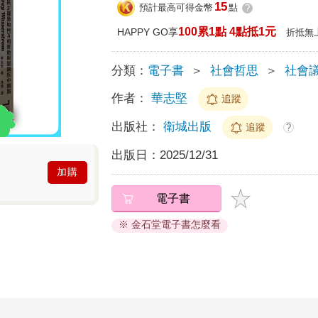
15
預計最高可得金幣
點
?
100累1點 4點抵1元
HAPPY GO享
折抵無
分類：
電子書
＞
社會哲思
＞
社會
作者：
華志堅
追蹤
出版社：
衛城出版
追蹤
?
出版日：
2025/12/31
加購
電子書
※ 金石堂電子書怎麼看