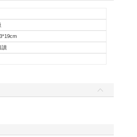
香港青年有著驚人的相似之處：我曾在2019年兩度
019年的迴聲，包括一首全球傳頌的抗爭之歌：《你
級
中的反抗手勢。來自《飢餓遊戲》的經典臺詞「如果我們
中，我拍攝的一張照片裡也有遊行人士展現《饑餓遊
3*19cm
上街採用了與香港和泰國相同的抗爭策略，同樣高唱
適讀
情。事實上，2021年緬甸抗爭爆發時，泰國的運動
接力棒從香港的青年傳到泰國青年手上，再藉由緬甸的
不同地方傳遞的軌跡，宛若2014年從臺灣交棒到香
圄。《奶茶聯盟》會介紹到這些接力運動的小規模勝
安心。
種形式奶製品混合的代表性飲料，而「奶茶聯盟」則
1到2024年，我曾經跟他們在不同地方面對面交流