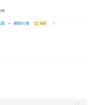
上限
議題
＞
網路社會
追蹤
?