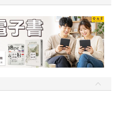
吃一點〉第二波
金石堂2026海