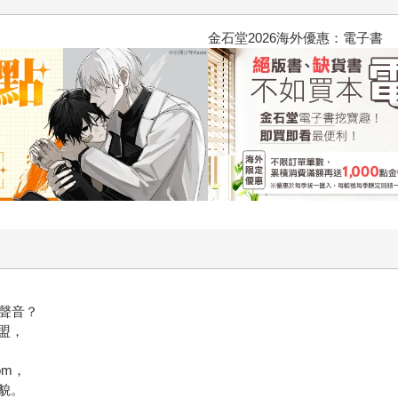
2026金石堂暑假漫博〈你好，我
聲音？
盟，
om，
貌。