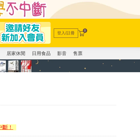
0
登入/註冊
電
居家休閒
日用食品
影音
售票
中斷！