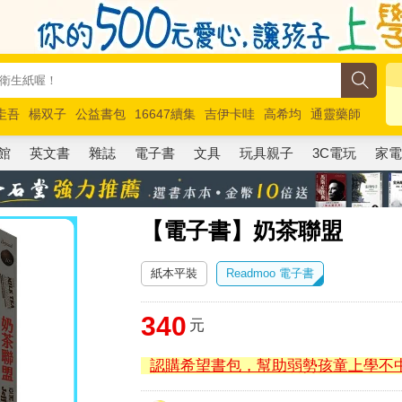
圭吾
楊双子
公益書包
16647續集
吉伊卡哇
高希均
通靈藥師
路邊攤新作
馬斯克
玩具總動員5
超慢跑
館
英文書
雜誌
電子書
文具
玩具親子
3C電玩
家
【電子書】奶茶聯盟
紙本平裝
Readmoo 電子書
340
元
認購希望書包，幫助弱勢孩童上學不