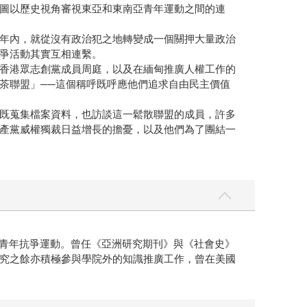
圖以歷史視角審視東亞和東南亞青年運動之間的連
年內，就從沒有政治犯之地轉變成一個關押大量政治
爭活動其實互相連繫。
香港眾志創黨成員周庭，以及在緬甸推廣人權工作的
茶聯盟」──這個稱呼既呼應他們追求自由民主價值
既蒐集檔案資料，也訪談這一鬆散聯盟的成員，許多
產黨威權獨裁日益增長的擔憂，以及他們為了團結一
的學潮與青年抗爭運動。曾任《亞洲研究期刊》與《社會史》
究之餘亦積極參與學院外的知識推廣工作，曾在美國