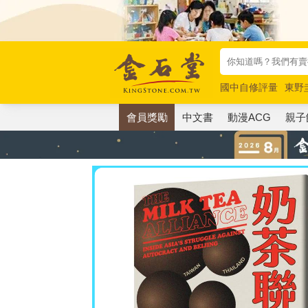
國中自修評量
東野
唯紅花綻放
奧德賽
會員獎勵
中文書
動漫ACG
親子