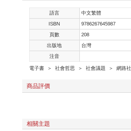
2020年中，我被曼谷青年呼籲結束獨裁及譴責警察
前往香港，見證了這座城市史上最大規模的抗爭。後來
語言
中文繁體
可聽見人民的聲音？》（Do You Hear the People Si
ISBN
9786267645987
另一件讓我回想起香港的事，是曼谷的年輕人舉起三根手
毀滅，你也會與我們同歸於盡」對於香港2019年的
頁數
208
戲》裡青年反抗領袖的海報。
在曼谷帶給我香港既視感後不到一年，緬甸仰光的影
出版地
台灣
《你可聽見人民的聲音？》。在仰光街頭，很多年輕
注音
仍在進行。
回想起2019年的香港，2020年的泰國，再看著
電子書
＞
社會哲思
＞
社會議題
＞
網路
抗爭者接續傳遞。
《奶茶聯盟》就是一本記錄這場接力賽的作品。本書
港手上那樣。我也想向讀者介紹幾位不同凡響的人物
商品評價
利，但更多篇幅會述說跑者們所面臨的重大挫折，以
儘管如此，這並不是一本想要散布絕望的書，書中充
＊
這本薄薄的小書之所以有這麼不尋常的名字，是來自
相關主題
象徵著這些抗爭運動之間的相互聯繫。本書主要基於我