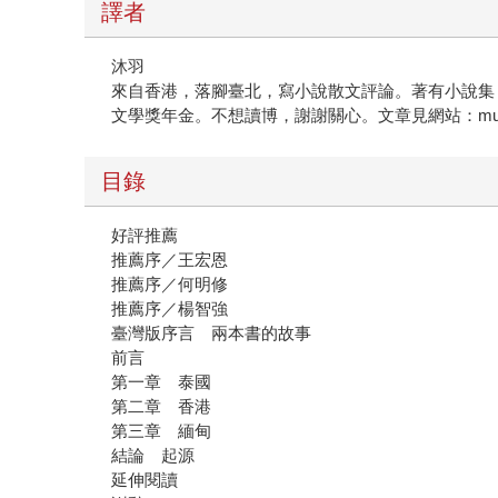
譯者
沐羽
來自香港，落腳臺北，寫小說散文評論。著有小說集
文學獎年金。不想讀博，謝謝關心。文章見網站：mukyu
目錄
好評推薦
推薦序／王宏恩
推薦序／何明修
推薦序／楊智強
臺灣版序言 兩本書的故事
前言
第一章 泰國
第二章 香港
第三章 緬甸
結論 起源
延伸閱讀