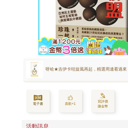
呀哈★吉伊卡哇旋風再起，精選周邊看過來
寫評價
電子書
喜歡+1
賺金幣
活動訊息