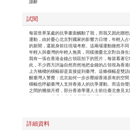
謝辭
試閱
每當世界某處的抗爭畫面觸動了我，而我又因此聯想
運動，由於憂心北京對國家的影響力日增，年輕人占
的新聞，還親身前往現場考察。這兩場運動雖然不同
年輕人與臺灣的年輕人無異，同樣擔憂北京對自身生
我有一張在香港金鐘占領區拍下的照片，每當看著它
此，不少西方評論自然而然地把金鐘的占領視為香港
上方橋樑的橫幅卻是直接提到臺灣。這條橫幅是雙語的，
醒臺灣人警覺：北京如何一步步壓縮香港原有的空間
橫幅也呼籲臺灣人支持香港人的抗爭運動。而這份聲
之間的幾個月裡，部分香港學運人士前往臺北會見太
的2024年，當我在臺北參與兩場社運的十週年紀念
＊
你正在閱讀的這本書談及了前述兩場2014年的運動
詳細資料
關乎東亞，還將我們的目光帶到東南亞。當我在202