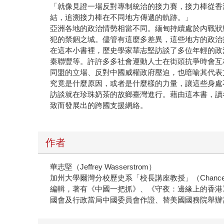
「就像見證一場反對專制統治的接力賽，接力棒從香
結，追溯接力棒在不同地方傳遞的軌跡。」
亞洲各地的政治情勢相當不同。緬甸持續處於內戰狀
犯的禁錮之城。儘管有這麼多差異，這些地方的政治
在這本小書裡，歷史學家華志堅訪談了多位年輕的政
秦聯豐等。許許多多社會運動人士在街頭抗爭時會互
同盟的立場、反對中國威權政府壓迫，也暗喻其代表
究竟是什麼原因，或者是什麼樣的力量，讓這些身處
訪談就在珍珠奶茶的故鄉臺灣進行。藉由這本書，讀
致而發展出的跨國支援網絡。
作者
華志堅（Jeffrey Wasserstrom）
加州大學爾灣分校歷史系「校長講座教授」（Chance
編輯，著有《中國一把抓》、《守夜：邊緣上的香港
國會及行政當局中國委員會作證、替美國國務院舉辦