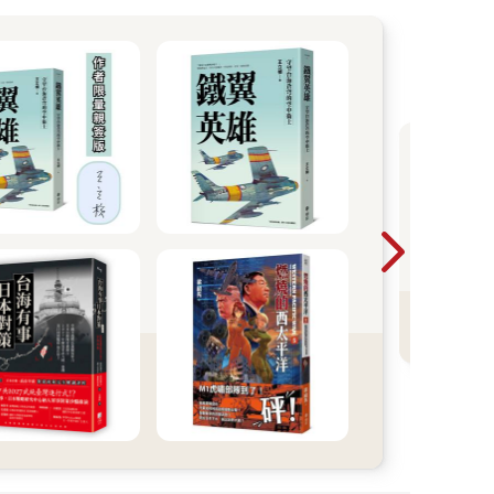
讀記者和學者的作品，訪問阿姆斯特丹的一座檔案
關於東亞與東南亞年輕運動人士的書。那年緬甸運動人士被歡迎
。儘管《奶茶聯盟》篇幅不長，依然經歷了三年的醞
，看似不可能的自由追求，最終卻迎來了勝利凱旋。
20
一
暢
看
會
T