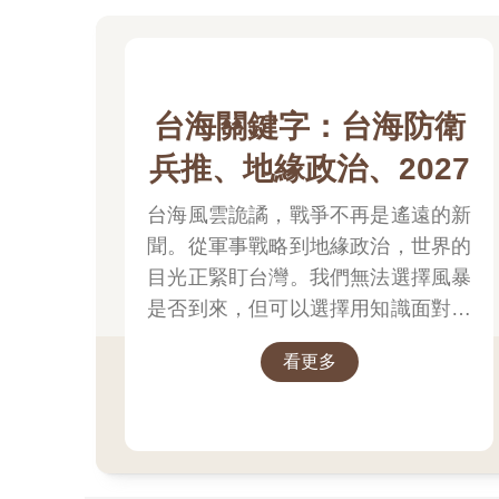
──其中一個訪談地點格外具有意義，那就是臺灣，
館，那裡有2010年代香港抗爭和2020年代初泰國
自2021年開始關注緬甸新聞後，我便向哥倫比亞全球報導
加入奶茶聯盟，此前他們的主要成員不僅來自香港和
釀期，最終完成了你正在閱讀的這部作品。
台海關鍵字：台海防衛
如果歷史能在威權時代中帶來些許安慰，那麼這股力
兵推、地緣政治、2027
台海風雲詭譎，戰爭不再是遙遠的新
聞。從軍事戰略到地緣政治，世界的
目光正緊盯台灣。我們無法選擇風暴
是否到來，但可以選擇用知識面對未
來。
看更多