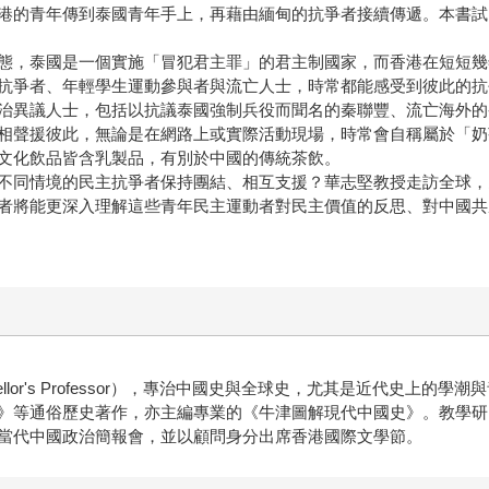
港的青年傳到泰國青年手上，再藉由緬甸的抗爭者接續傳遞。本書試
態，泰國是一個實施「冒犯君主罪」的君主制國家，而香港在短短幾
抗爭者、年輕學生運動參與者與流亡人士，時常都能感受到彼此的抗
治異議人士，包括以抗議泰國強制兵役而聞名的秦聯豐、流亡海外的
相聲援彼此，無論是在網路上或實際活動現場，時常會自稱屬於「奶
文化飲品皆含乳製品，有別於中國的傳統茶飲。
不同情境的民主抗爭者保持團結、相互支援？華志堅教授走訪全球，
者將能更深入理解這些青年民主運動者對民主價值的反思、對中國共
llor's Professor），專治中國史與全球史，尤其是近代史上
》等通俗歷史著作，亦主編專業的《牛津圖解現代中國史》。教學研
當代中國政治簡報會，並以顧問身分出席香港國際文學節。