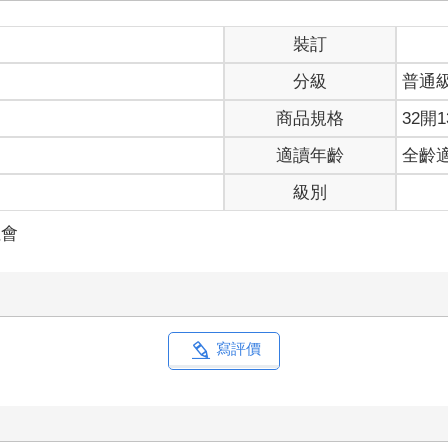
強硬手段的抗爭影片深深觸動。螢幕上，泰國青年的行動與2010年代的
在追蹤2020年曼谷的抗爭新聞時，我甚至聽見了來自香港2014和2
裝訂
ng?）。
分級
普通
指，作出《飢餓遊戲》（The Hunger Games）小說與電影
抗爭非常重要。在當年12月8日，這座城市倒數第二場大規模遊行當
商品規格
32開1
片再次讓我強烈地回想起泰國。2021年2月緬甸政變後，抗爭者走
適讀年齡
全齡
人也高舉三指手勢以示反抗，這是國界另一側的泰國在前一年做過的事
級別
緬甸仰光的抗爭，我感覺自己就像在見證一場反對專制統治的接力賽，
社會
試圖以歷史視角審視東亞和東南亞青年運動之間的連結，追溯接力棒在
，他們在出生地拿過接力棒一段時間後，有些被逼流亡，有些身陷囹
及持續面對挑戰的故事。
滿了堅韌不屈與同儕情誼的故事，我認為這些故事能夠令人鼓舞甚至
寫評價
於書中一些運動人士們所採用的詞彙。「奶茶」是亞洲各地將茶與各
對泰國運動人士，以及來自香港和緬甸的流亡者的訪談寫成。從202