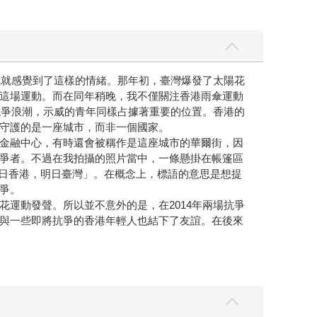
我就感覺到了這樣的情緒。那年初，臺灣爆發了太陽花
這場運動。而在同年稍晚，我不僅關注香港雨傘運動
抗爭浪潮，示威的青年同樣占據著重要的位置。香港的
守護的是一座城市，而非一個國家。
金融中心，有時還會被稱作是這座城市的華爾街，因
爭者。不過在我拍攝的照片當中，一條懸掛在帳篷區
「今日香港，明日臺灣」。在概念上，標語的意思是想提
爭。
運動發聲。所以並不意外的是，在2014年兩場抗爭
與一些即將抗爭的香港年輕人也結下了友誼。在後來
。新的抗爭讓我想起了過往的抗爭，而這些新抗爭不僅
年，從緬甸傳出來的新聞，也讓我有相類似的既視感。