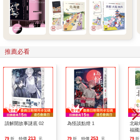
推薦必看
請解開故事謎底 02
為怪談點燈 1
北歐
福國
213
253
79
折
特價
元
79
折
特價
元
79
折