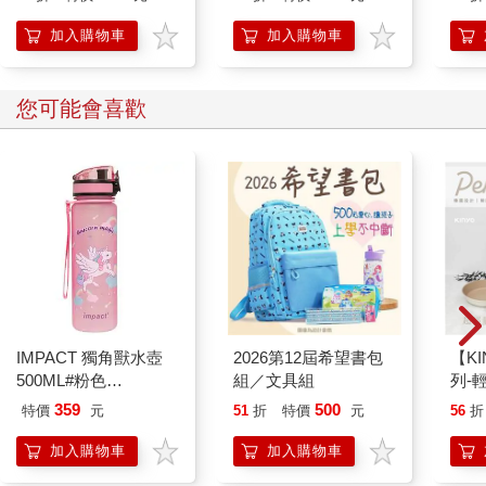
加入購物車
加入購物車
您可能會喜歡
IMPACT 獨角獸水壺
2026第12屆希望書包
【KI
500ML#粉色
組／文具組
列-
IM00B11PK
平煎
359
500
特價
元
51
折
特價
元
56
折
加入購物車
加入購物車