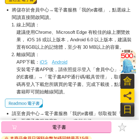
將儲存於會員中心→電子書服務「我的e書櫃」，點選線上
閱讀直接開啟閱讀。
線上閱讀：
建議使用Chrome、Microsoft Edge 有較佳的線上瀏覽效
果， iOS 16 或以上版本，Android 6.0 以上版本，建議裝
置有6GB以上的記憶體，至少有 30 MB以上的容量。
離線閱讀：
APP下載：
iOS
Android
安裝電子書APP後，請依照提示登入「會員中心」→「我
的E書櫃」→「電子書APP通行碼/載具管理」，取得通行
會
碼再登入下載您所購買的電子書。完成下載後，點選任一
書籍即可開始離線閱讀。
員
日
請至會員中心→電子書服務「我的e書櫃」領取複製『兌換
碼』至電子書服務商Readmoo進行兌換。
電子書
退換貨須知：
※ 本商品會員日滿額金幣加碼回饋最高15倍
因版權保護，您在金石堂所購買的電子書僅能以金石堂專屬