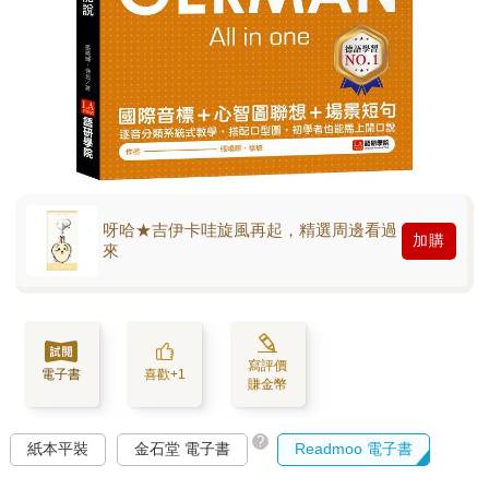
呀哈★吉伊卡哇旋風再起，精選周邊看過
加購
來
寫評價
電子書
喜歡+1
賺金幣
?
紙本平裝
金石堂 電子書
Readmoo 電子書