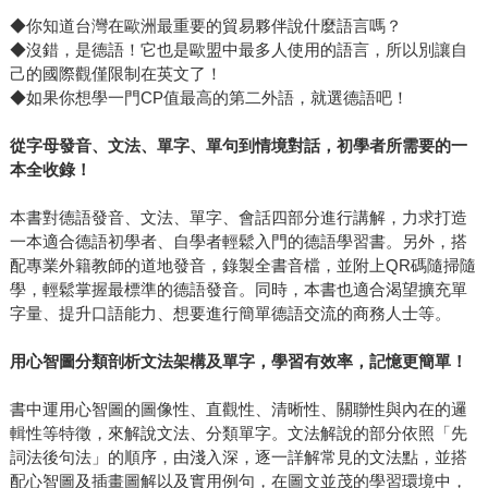
◆你知道台灣在歐洲最重要的貿易夥伴說什麼語言嗎？
◆沒錯，是德語！它也是歐盟中最多人使用的語言，所以別讓自
己的國際觀僅限制在英文了！
◆如果你想學一門CP值最高的第二外語，就選德語吧！
從字母發音、文法、單字、單句到情境對話，初學者所需要的一
本全收錄！
本書對德語發音、文法、單字、會話四部分進行講解，力求打造
一本適合德語初學者、自學者輕鬆入門的德語學習書。另外，搭
配專業外籍教師的道地發音，錄製全書音檔，並附上QR碼隨掃隨
學，輕鬆掌握最標準的德語發音。同時，本書也適合渴望擴充單
字量、提升口語能力、想要進行簡單德語交流的商務人士等。
用心智圖分類剖析文法架構及單字，學習有效率，記憶更簡單！
書中運用心智圖的圖像性、直觀性、清晰性、關聯性與內在的邏
輯性等特徵，來解說文法、分類單字。文法解說的部分依照「先
詞法後句法」的順序，由淺入深，逐一詳解常見的文法點，並搭
配心智圖及插畫圖解以及實用例句，在圖文並茂的學習環境中，