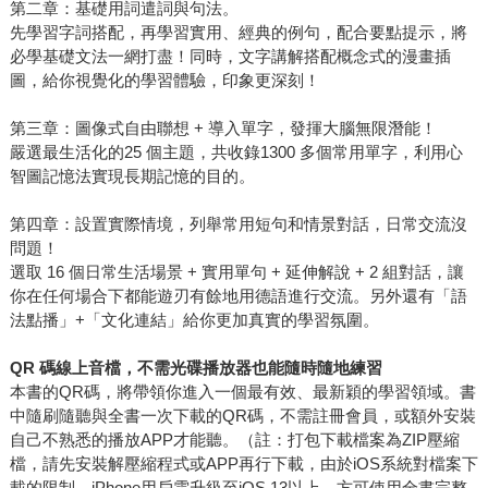
第二章：基礎用詞遣詞與句法。
先學習字詞搭配，再學習實用、經典的例句，配合要點提示，將
必學基礎文法一網打盡！同時，文字講解搭配概念式的漫畫插
圖，給你視覺化的學習體驗，印象更深刻！
第三章：圖像式自由聯想 + 導入單字，發揮大腦無限潛能！
嚴選最生活化的25 個主題，共收錄1300 多個常用單字，利用心
智圖記憶法實現長期記憶的目的。
第四章：設置實際情境，列舉常用短句和情景對話，日常交流沒
問題！
選取 16 個日常生活場景 + 實用單句 + 延伸解說 + 2 組對話，讓
你在任何場合下都能遊刃有餘地用德語進行交流。另外還有「語
法點播」+「文化連結」給你更加真實的學習氛圍。
QR
碼線上音檔，不需光碟播放器也能隨時隨地練習
本書的QR碼，將帶領你進入一個最有效、最新穎的學習領域。書
中隨刷隨聽與全書一次下載的QR碼，不需註冊會員，或額外安裝
自己不熟悉的播放APP才能聽。（註：打包下載檔案為ZIP壓縮
檔，請先安裝解壓縮程式或APP再行下載，由於iOS系統對檔案下
載的限制，iPhone用戶需升級至iOS 13以上，方可使用全書完整