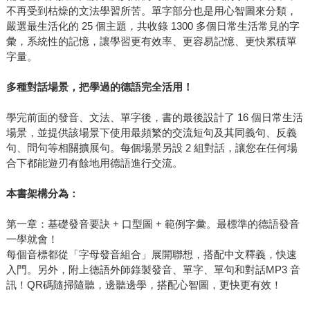
不再受到枯燥的文法學習所苦。單字部分也是用心智圖來分類，
嚴選最生活化的 25 個主題，共收錄 1300 多個日常生活常見的字
彙，系統性的記憶，讓學習更有效率、更容易記憶、更快累積單
字量。
多種對話場景，把學過的德語完全活用！
學完前面的發音、文法、單字後，書的最後設計了 16 個日常生活
場景，並提供該場景下使用最頻繁的交流短句及其同義句、反義
句、問句等相關擴展句。每個場景另設 2 組對話，讓您在任何場
合下都能遊刃有餘地用德語進行交流。
本書架構分為：
第一章：基礎發音要訣 + 口型圖 + 範例字彙。最標準的德語發音
一學就會！
每個音標都從「字母發音組合」展開聯想，搭配中文釋義，快速
入門。另外，附上德語外師錄製發音、單字、單句和對話MP3 音
訊！QR碼隨掃隨聽，邊聽邊學，搭配心智圖，更快更有效！