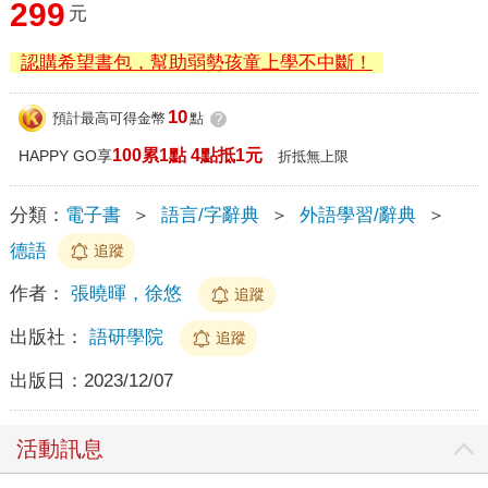
299
元
認購希望書包，幫助弱勢孩童上學不中斷！
10
預計最高可得金幣
點
?
100累1點 4點抵1元
HAPPY GO享
折抵無上限
分類：
電子書
＞
語言/字辭典
＞
外語學習/辭典
＞
德語
追蹤
作者：
張曉暉，徐悠
追蹤
出版社：
語研學院
追蹤
出版日：
2023/12/07
活動訊息