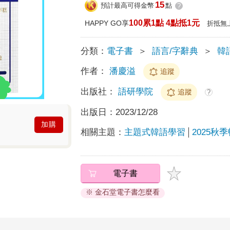
15
預計最高可得金幣
點
?
100累1點 4點抵1元
HAPPY GO享
折抵無
分類：
電子書
＞
語言/字辭典
＞
韓
作者：
潘慶溢
追蹤
出版社：
語研學院
追蹤
?
出版日：
2023/12/28
加購
相關主題：
主題式韓語學習
2025秋
電子書
※ 金石堂電子書怎麼看