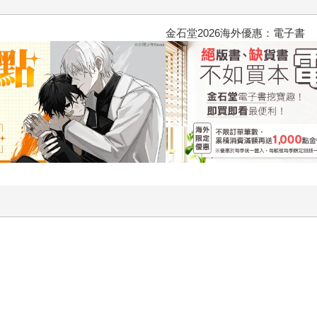
2026金石堂暑假漫博〈你好，我