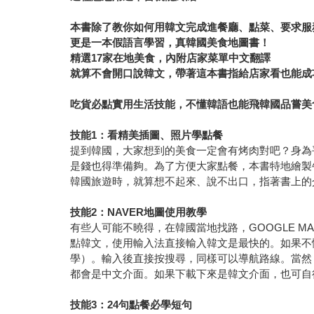
本書除了教你如何用韓文完成進餐廳、點菜、要求服
更是一本假語言學習，真韓國美食地圖書！
精選17家在地美食，內附店家菜單中文翻譯
就算不會開口說韓文，帶著這本書指給店家看也能成
吃貨必點實用生活技能，不懂韓語也能飛韓國品嘗美
技能1：看精美插圖、照片學點餐
提到韓國，大家想到的美食一定會有烤肉對吧？身為
是錢也得準備夠。為了方便大家點餐，本書特地繪製
韓國旅遊時，就算想不起來、說不出口，指著書上的
技能2：NAVER地圖使用教學
有些人可能不曉得，在韓國當地找路，GOOGLE 
點韓文，使用輸入法直接輸入韓文是最快的。如果不懂韓文，
學）。輸入後直接按搜尋，同樣可以導航路線。當然
都會是中文介面。如果下載下來是韓文介面，也可自
技能3：24句點餐必學短句