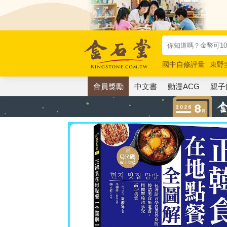
國中自修評量
東野
唯紅花綻放
奧德賽
會員獎勵
中文書
動漫ACG
親子