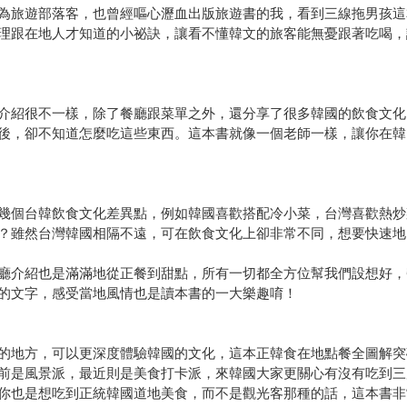
為旅遊部落客，也曾經嘔心瀝血出版旅遊書的我，看到三線拖男孩這
理跟在地人才知道的小祕訣，讓看不懂韓文的旅客能無憂跟著吃喝，
介紹很不一樣，除了餐廳跟菜單之外，還分享了很多韓國的飲食文化
後，卻不知道怎麼吃這些東西。這本書就像一個老師一樣，讓你在韓
幾個台韓飲食文化差異點，例如韓國喜歡搭配冷小菜，台灣喜歡熱炒
？雖然台灣韓國相隔不遠，可在飲食文化上卻非常不同，想要快速地
廳介紹也是滿滿地從正餐到甜點，所有一切都全方位幫我們設想好，
的文字，感受當地風情也是讀本書的一大樂趣唷！
的地方，可以更深度體驗韓國的文化，這本正韓食在地點餐全圖解突
前是風景派，最近則是美食打卡派，來韓國大家更關心有沒有吃到三
你也是想吃到正統韓國道地美食，而不是觀光客那種的話，這本書非