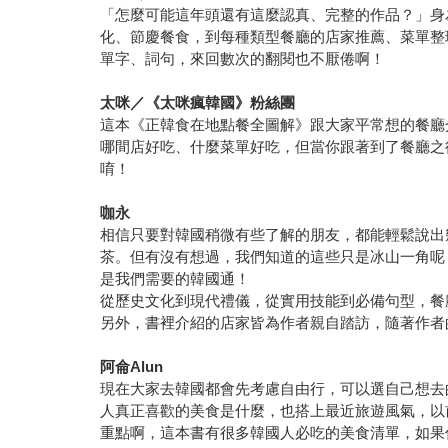
「怎麼可能這年頭還有這麼認真、完整的作品？」身
化、節慶餐食，到每種類型餐廳的店家推薦、菜單整
單字、詞句，來回數次的翻閱也不厭倦啊！
太咪／《太咪瘋韓國》粉絲團
這本《正韓食在地點餐全圖解》跟大家平常想的餐廳
哪間店好吃、什麼菜單好吃，但當你跟著到了餐廳之
唷！
咖永
相信只要對韓國稍微有些了解的朋友，都能輕鬆說出
茶。但有沒有想過，我們知道的這些只是冰山一角呢
是我們需要的韓國通！
從歷史文化到現代禮儀，從實用技能到必備句型，餐
另外，書裡介紹的店家皆為作者親自踏訪，隨著作者
阿侖Alun
現在大家去韓國都會先考慮自由行，可以選自己想去
人真正喜歡的美食是什麼，也搭上最近旅遊風氣，以
重點啊，這本書有很多韓國人必吃的美食清單，如果