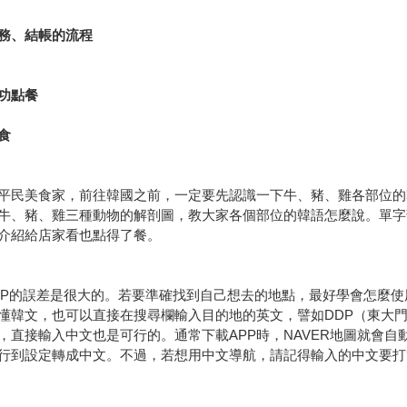
務、結帳的流程
功點餐
食
平民美食家，前往韓國之前，一定要先認識一下牛、豬、雞各部位的
牛、豬、雞三種動物的解剖圖，教大家各個部位的韓語怎麼說。單字
介紹給店家看也點得了餐。
MAP的誤差是很大的。若要準確找到自己想去的地點，最好學會怎麼使
也可以直接在搜尋欄輸入目的地的英文，譬如DDP（東大門設計廣場）、S
，直接輸入中文也是可行的。通常下載APP時，NAVER地圖就會
行到設定轉成中文。不過，若想用中文導航，請記得輸入的中文要打簡