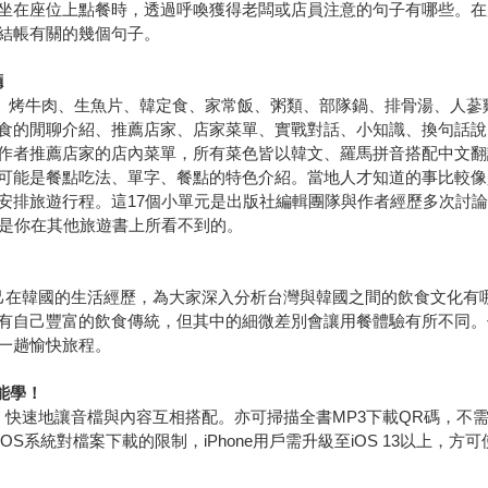
坐在座位上點餐時，透過呼喚獲得老闆或店員注意的句子有哪些。在
結帳有關的幾個句子。
廳
烤豬肉、烤牛肉、生魚片、韓定食、家常飯、粥類、部隊鍋、排骨湯、人
食的閒聊介紹、推薦店家、店家菜單、實戰對話、小知識、換句話說
作者推薦店家的店內菜單，所有菜色皆以韓文、羅馬拼音搭配中文翻
可能是餐點吃法、單字、餐點的特色介紹。當地人才知道的事比較像
安排旅遊行程。這17個小單元是出版社編輯團隊與作者經歷多次討
對是你在其他旅遊書上所看不到的。
己在韓國的生活經歷，為大家深入分析台灣與韓國之間的飲食文化有
有自己豐富的飲食傳統，但其中的細微差別會讓用餐體驗有所不同。
一趟愉快旅程。
能學！
快速地讓音檔與內容互相搭配。亦可掃描全書MP3下載QR碼，不需
S系統對檔案下載的限制，iPhone用戶需升級至iOS 13以上，