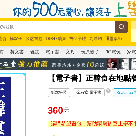
圭吾
楊双子
公益書包
16647續集
吉伊卡哇
高希均
通靈藥師
路邊攤新作
馬斯克
玩具總動員5
超慢跑
館
英文書
雜誌
電子書
文具
玩具親子
3C電玩
家
【電子書】正韓食在地點
?
紙本平裝
金石堂 電子書
Readmoo
360
元
認購希望書包，幫助弱勢孩童上學不