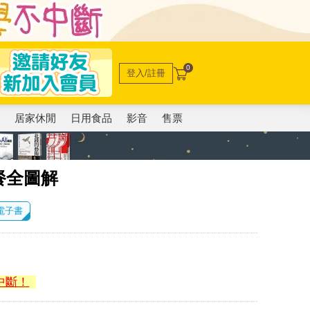
0
登入/註冊
電
居家休閒
日用食品
影音
售票
餐全圖解
 電子書
中斷！