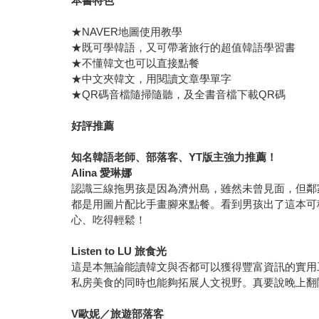
本書特色
★NAVER地圖使用教學
★既可學韓語，又可帶著旅行的超值韓語學習書
★不懂韓文也可以直接點餐
★中文夾韓文，用閱讀文章學單字
★QR碼音檔隨掃隨聽，及全書音檔下載QR碼
好評推薦
知名韓語老師、部落客、YT版主強力推薦！
Alina
愛琳娜
認識三線拖男孩是因為濟州島，雖然未曾見面，但鄰
都是用圖片配比手畫腳來點餐。看到男孩出了這本可
心、吃得輕鬆！
Listen to LU
旅食光
這是本無論能讀韓文與否都可以獲得豐富資訊的實用
私房美食的同時也能夠拓展人文視野。真要說晚上翻
V
歐妮／旅遊部落客