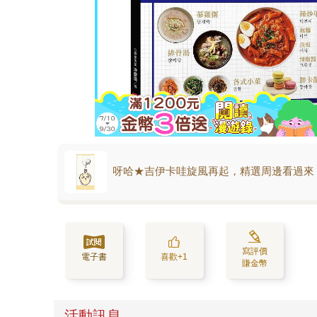
呀哈★吉伊卡哇旋風再起，精選周邊看過來
寫評價
電子書
喜歡+1
賺金幣
活動訊息