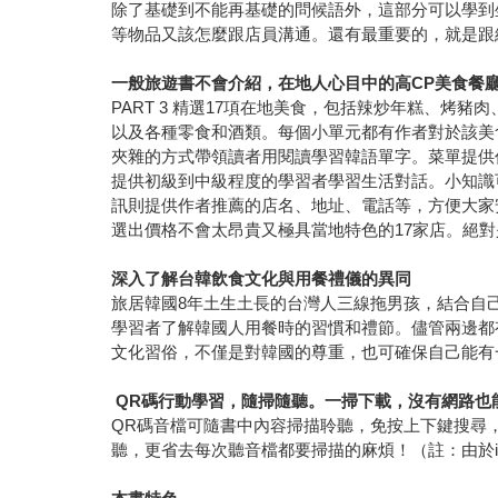
除了基礎到不能再基礎的問候語外，這部分可以學到
等物品又該怎麼跟店員溝通。還有最重要的，就是跟
一般旅遊書不會介紹，在地人心目中的高CP美食餐
PART 3 精選17項在地美食，包括辣炒年糕、
以及各種零食和酒類。每個小單元都有作者對於該美
夾雜的方式帶領讀者用閱讀學習韓語單字。菜單提供
提供初級到中級程度的學習者學習生活對話。小知識
訊則提供作者推薦的店名、地址、電話等，方便大家
選出價格不會太昂貴又極具當地特色的17家店。絕
深入了解台韓飲食文化與用餐禮儀的異同
旅居韓國8年土生土長的台灣人三線拖男孩，結合自
學習者了解韓國人用餐時的習慣和禮節。儘管兩邊都
文化習俗，不僅是對韓國的尊重，也可確保自己能有
QR
碼行動學習，隨掃隨聽。一掃下載，沒有網路也
QR碼音檔可隨書中內容掃描聆聽，免按上下鍵搜尋，
聽，更省去每次聽音檔都要掃描的麻煩！（註：由於iO