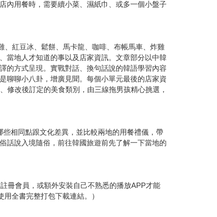
店內用餐時，需要續小菜、濕紙巾、或多一個小盤子
蔘雞、紅豆冰、鬆餅、馬卡龍、咖啡、布帳馬車、炸雞
、當地人才知道的事以及店家資訊。文章部分以中韓
譯的方式呈現。實戰對話、換句話說的韓語學習內容
是聊聊小八卦，增廣見聞。每個小單元最後的店家資
論、修改後訂定的美食類別，由三線拖男孩精心挑選，
哪些相同點跟文化差異，並比較兩地的用餐禮儀，帶
俗話說入境隨俗，前往韓國旅遊前先了解一下當地的
註冊會員，或額外安裝自己不熟悉的播放APP才能
方可使用全書完整打包下載連結。）