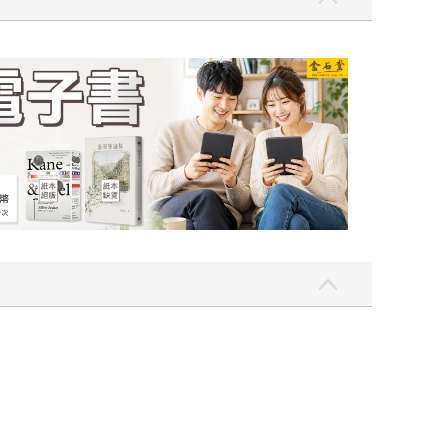
吃一點〉第二波
金石堂2026海