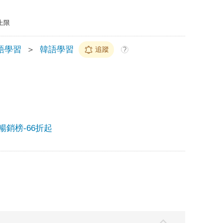
上限
語學習
＞
韓語學習
追蹤
?
季暢銷榜-66折起