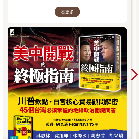
但要是我現在告訴你，儘管邪教引發人內心深處的恐懼，看起來
既詭異又危險，但加入邪教其實是再正常不過的人類行為呢？
看更多
人人都想在一個超越自我的偉大事物中找到歸屬感，獲得同溫層
夥伴的接納。我們都希望相信，自己的世界觀就是宇宙的終極真
理，邪教就是這麼簡單明瞭：意義、團體、了解世界的運作。請
問以上這些誰不想要？
再說，其實人人都是邪教徒。再自負的控制狂，都虔誠信仰某人
或某物，我們行事會依循父母和老闆、專家和導師、文化規範、
國內法、科學共識，也會追蹤市場走向、流行趨勢、社群媒體趨
勢。人類天生就是盲從跟風的羊。
話雖如此，卻沒人真正加入邪教，至少不是有意識的參與。套一
句邪教專家史蒂文．哈桑（Steven Hassan）在《雪梨晨鋒報》
（Sydney Morning Herald）的說法，「人們加入的是團體，不是
邪教。」邪教能帶給人一種真實的團體歸屬感，同時讓人享有友
情、為了某件大事貢獻自我、穩定性、避風港的好處。至少一開
始是這樣。大多邪教成員最終遭遇的恐怖結局，往往都是經年累
月灌輸思想的結果，一開始都是先經歷一段漫長的蜜月期，後來