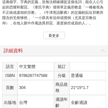
這兩個字。字典的定義，並無法精確捕捉這個名詞，能在人心引
起的恐懼和厭惡。《韋氏字典》僅簡單定義邪教是「一種被視為
不正統或虛假的宗教」，《牛津英語辭典》的定義較貼近邪教所
隱含的毛骨悚然，「一小群具有信仰或慣例（尤其是宗教信
仰），在他人眼中作風詭異邪惡、過度操控成員的人」。
著名的精神學家羅伯特．傑伊．李夫頓（Robert Jay Lifton）在他
看更多
一九九一年的論文《邪教的形成》中，更進一步探討邪教。我用
自己的話，概述他定義的三大要素：
詳細資料
一、別具個人魅力的領袖，通常是眾人膜拜的對象。
二、循序漸進對他人灌輸某種意識形態。
三、一種剝削利用他人的機制，可能是指財務、性等方面的剝
語言
中文繁體
裝訂
削。
ISBN
9786267747568
分級
普通級
這下聽起來夠可怕了吧，但是最可怕的還沒來。
商品規
頁數
304
21*15*1.7
格
無論是集體自殺、大屠殺、單純淪為公眾笑柄，邪教的下場通常
都很淒慘。例如肚子裝滿苯巴比妥和蘋果醬，在小床上掛掉的天
適讀年
出版地
台灣
全齡適讀
堂之門成員；或是頭戴牛仔帽、穿著一身白，聽信教主某天幽浮
齡
會降臨，最後等不到預言實現，只好摸摸鼻子離開德州郊區的真