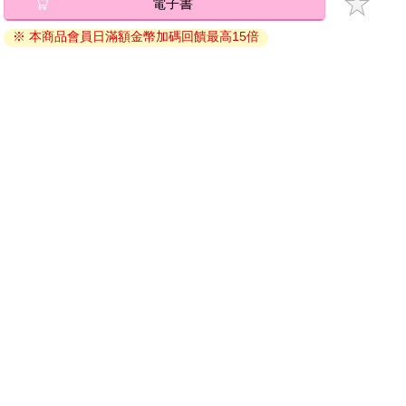
電子書
退換貨須知：
※ 本商品會員日滿額金幣加碼回饋最高15倍
因版權保護，您在金石堂所購買的電子書僅能以金石堂專屬
的閱讀軟體開啟閱讀，無法以其他閱讀器或直接下載檔案。
依據「消費者保護法」第19條及行政院消費者保護處公告之
「通訊交易解除權合理例外情事適用準則」，非以有形媒介
提供之數位內容或一經提供即為完成之線上服務，經消費者
事先同意始提供。（如：電子書、電子雜誌、下載版軟體、
虛擬商品…等），
不受「網購服務需提供七日鑑賞期」的限
制
。為維護您的權益，建議您先使用「試閱」功能後再付款
購買。