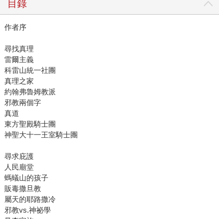
目錄
作者序
尋找真理
雷爾主義
科雷山統一社團
真理之家
約翰弗魯姆教派
邪教兩個字
真道
東方聖殿騎士團
神聖大十一王室騎士團
尋求庇護
人民廟堂
螞蟻山的孩子
販毒撒旦教
屬天的耶路撒冷
邪教vs.神祕學