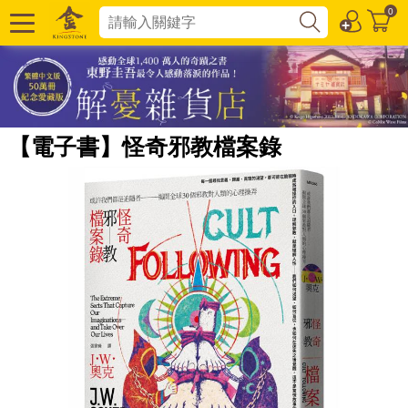
0
【電子書】怪奇邪教檔案錄