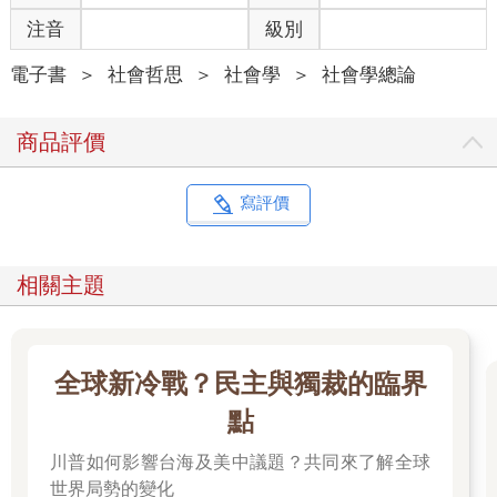
道信徒；再不然就是瞠目結舌關掉電視，錯愕過去八年投入的時
注音
級別
間和熱血，最後只換來爛尾結局的《冰與火之歌》粉絲。還有一
個屢試不爽的經驗法則，那就是教主最終不是掛點、就是吃牢
電子書
＞
社會哲思
＞
社會學
＞
社會學總論
飯，要是符合以上條件，那這個團體八九不離十就是邪教。
商品評價
撇去五花八門的定義，以及如何箝制大眾的想像不說，邪教出乎
意料地難以定義，甚至連辨識他們都不容易。舉個例子，宗教和
邪教只有一線之隔，李夫頓的定義大可用來指涉任何一門宗教，
寫評價
但邪教和宗教之間模糊難分的界線，倒是可以他們的「成就」界
定。宗教團體的規模盛大，偏向主流，至於結局淒慘這一點，因
宗教的規模和影響勢力夠龐大，足以吸收或挺過組織內部的犯
相關主題
罪、醜聞、悲劇事件，然後沒事般地撫平領帶、燙直衣領，散發
聖潔光環，持續發展，這些都是小宗教派別辦不到的。
讓定義更錯綜複雜的是，邪教不只是以宗教思想和目標出發，亦
全球新冷戰？民主與獨裁的臨界
可從科學、政治、商業的角度切入，例如餘民團契教會
（Remnant Fellowship Church）就是以減重為主的邪教，媽媽咪
點
呀。當然，現代人還利用邪教的定義，延伸出另一個名詞：邪典
川普如何影響台海及美中議題？共同來了解全球
追捧，意指對於流行文化的執著和狂熱。
世界局勢的變化