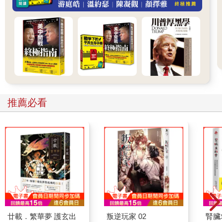
逐漸轉變成孤立和控制，最後發展到無路可退的地步，悲劇就發
生了。有些人始終沒發現自己加入的是邪教，有些人發現了，而
且成功脫離邪教，有些人則是頓悟得太晚。就像多半的人際關係
和感情付出，信徒之所以願意吞忍痛苦，通常是因為現狀有許多
美好，或是因為他們已經不可自拔，認為頭已經洗了一半，成果
必定近在眼前。
邪教教友常被人當成好傻好天真、遭到嚴重洗腦的信徒，但這種
想法其實不公平。事實上，研究顯示這種觀點並不符合真實情
況。（值得一提的是醫學或心理學並無證據可以支持洗腦的概
推薦必看
念，詳情請見236頁。）宗教學者洛恩．L•道森（Lorne L.
Dawson）在他的著作《新宗教運動的社會學》（The Sociology
of New Religious Movements）中表示，一般來說邪教信徒都是
中產至富人階級，教育水準高、有腦有野心、好奇心旺盛的理想
主義者。我可以大膽預測一下，以上描述說中不少本書讀者。
誰都可能輕易被自己信任的人或團體騙到，這種對於群體歸屬感
的渴望、與他人產生交流連結的需求、期望成為某個團體的一分
子，都讓我們特別容易被邪教鎖定，尤其要是正處於人生最脆弱
無助的階段，就更可能遭到無恥之徒占便宜、受騙上當。其實邪
廿載．繁華夢 護玄出
叛逆玩家 02
腎臟
教真正可怕的地方，出在邪教教主。要不是邪教創辦人，邪教本