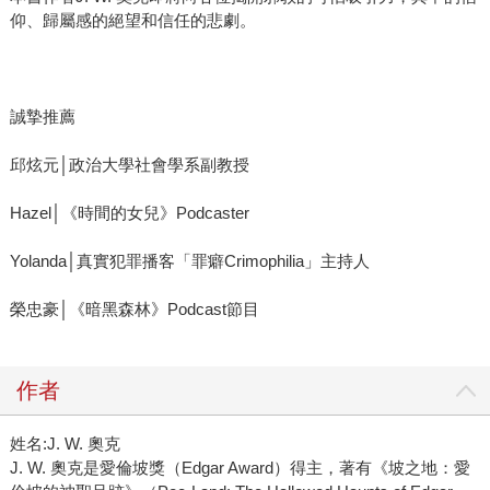
仰、歸屬感的絕望和信任的悲劇。
誠摯推薦
邱炫元│政治大學社會學系副教授
Hazel│《時間的女兒》Podcaster
Yolanda│真實犯罪播客「罪癖Crimophilia」主持人
榮忠豪│《暗黑森林》Podcast節目
作者
姓名:J. W. 奧克
J. W. 奧克是愛倫坡獎（Edgar Award）得主，著有《坡之地：愛