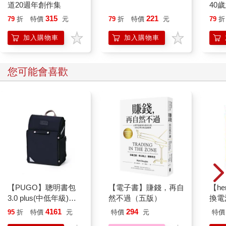
道20週年創作集
40
身恐怕不至於那麼糟糕。
就告
315
221
79
折
特價
元
79
折
特價
元
79
折
加入邪教和創辦邪教的動機完全不同。一種是渴盼獲得接納、找
加入購物車
加入購物車
到人生目標，另一種是意圖控制和剝削他人。但手段最高明的邪
教教主不只要渴望權力、自大狂妄、深具個人魅力（不過這些當
然都是必備條件），他們也必須推陳出新，或者至少表面看來是
您可能會喜歡
全新概念，而且通常是關於人生、詭異到不行的概念。
我們會在這本書中探究三十個史上最有趣的邪教，從相信外星人
掌控人類命運的邪教，乃至相信人類雙腳蘊藏著未來祕密的邪
教，甚至是認為人完全不需要飲食的邪教都有。
倒也不是邪教越詭異，故事就越有意思，雖然這麼說也沒錯，但
更重要的是，邪教越詭異，就越能讓我們了解到人的信仰有多千
奇百怪、對歸屬感的渴望是多麼迫切、信任可能招致悲劇，以及
人其實有多脆弱（和怪異）。
【PUGO】聰明書包
【電子書】賺錢，再自
【he
3.0 plus(中低年級)酷
然不過（五版）
換電
我不是以各個邪教的信仰（例如幽浮派邪教或是世界末日派邪
黑 全新進化玩美上市
教）為書中講到的邪教分門別類，而是以信徒加入邪教所追求的
4161
294
95
折
特價
元
特價
元
特價
事物進行分類，像是真理、庇護、人生意義、救贖、成長。這些