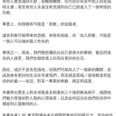
有些人會意識到不妙，並離開團體。但大部分在其中的人則意識
得太遲，甚至有些人永遠沒有意識到自己已經進入了一個奇怪的
宗教。
事實上，你我都有可能是「邪教」的追隨者。
儘管邪教可能帶來的恐懼、奇怪和危險，但「加入邪教」可能是
一個人可以做的最人性化的
事情之一。因為，我們都想屬於比自己更偉大的事物、被志同道
合的人接受，我們也都想過上比現在更好的生活。
因此，或許不是有意識地，但我們可能加入了一個新的團體，並
認為會有更好的生活在等著我們，而這就是異端／虛假教派所提
供的好處——友誼、對某一事業的奉獻、穩定和庇護。
本書舉出歷史上和全球最臭名昭著的三十個邪教為例子，揭開他
們魅力背後的對人類的心理操弄，以及如何設法在他們的信仰中
捕捉到心靈脆弱的人。
本書作者J. W. 奧克即將向各位揭開邪教的可怕吸引力，其中的信