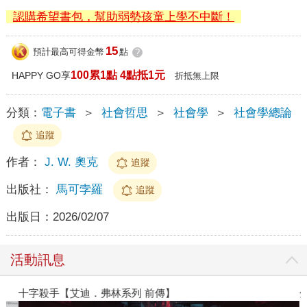
認購希望書包，幫助弱勢孩童上學不中斷！
15
預計最高可得金幣
點
?
100累1點 4點抵1元
HAPPY GO享
折抵無上限
分類：
電子書
＞
社會哲思
＞
社會學
＞
社會學總論
追蹤
作者：
J. W. 奧克
追蹤
出版社：
馬可孛羅
追蹤
出版日：
2026/02/07
活動訊息
十字殺手【艾迪．弗林系列 前傳】
金