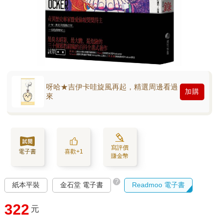
呀哈★吉伊卡哇旋風再起，精選周邊看過
加購
來
寫評價
電子書
喜歡+1
賺金幣
?
紙本平裝
金石堂 電子書
Readmoo 電子書
322
元