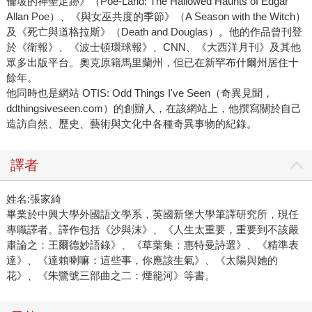
倫坡的神聖足跡》（Poe-Land: The Hallowed Haunts of Edgar
Allan Poe）、《與女巫共度的季節》（A Season with the Witch）
及《死亡與道格拉斯》（Death and Douglas）。他的作品曾刊登
於《衛報》、《波士頓環球報》、CNN、《大西洋月刊》及其他
眾多出版平台。奧克原籍馬里蘭州，但已在新罕布什爾州居住十
餘年。
他同時也是網站 OTIS: Odd Things I've Seen（奇異見聞，
ddthingsiveseen.com）的創辦人，在該網站上，他撰寫關於自己
造訪自然、歷史、藝術與文化中各種奇異事物的紀錄。
譯者
姓名:張家綺
畢業於中興大學外國語文學系，英國新堡大學筆譯研究所，現任
專職譯者。譯作包括《沙與沫》、《人生太重要，重要到不該嚴
肅論之：王爾德妙語錄》、《草葉集：惠特曼詩選》、《精準表
達》、《達賴喇嘛：這些事，你應該生氣》、《太陽與她的
花》、《朱鷺號三部曲之二：煙籠河》等書。