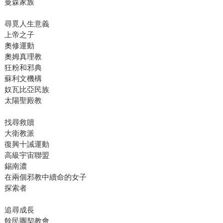
曼森家族
尋覓人生意義
上帝之子
奧修運動
奧姆真理教
狂粉和邪典
蘇利文機構
奴瓦比亞民族
太陽聖殿教
找尋救贖
大衛教派
復興十誡運動
高級宇宙聯盟
錫南濃
在兩個邪教中續命的女子
探索者
追尋成長
餘民團契教會