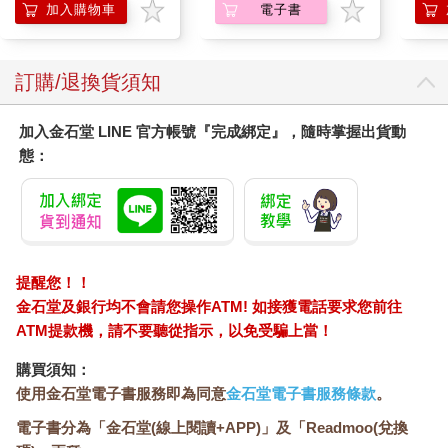
加入購物車
電子書
都是人人追尋的事物，畢竟大家都是這樣加入邪教的：只因為我
們是人，都會尋尋覓覓需要和渴望的事物。
關於邪教，最可怕的或許不是邪教可能造成的傷害，而是人人都
訂購/退換貨須知
能深刻理解邪教信徒追尋的意義，惟恐一個不留神就踏進邪教的
世界。
加入金石堂 LINE 官方帳號『完成綁定』，隨時掌握出貨動
態：
提醒您！！
金石堂及銀行均不會請您操作ATM! 如接獲電話要求您前往
ATM提款機，請不要聽從指示，以免受騙上當！
購買須知：
使用金石堂電子書服務即為同意
金石堂電子書服務條款
。
電子書分為「金石堂(線上閱讀+APP)」及「Readmoo(兌換