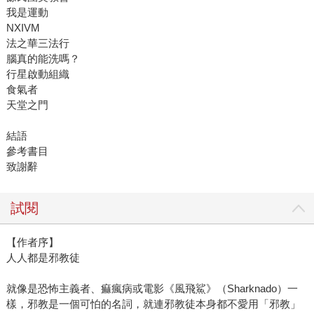
我是運動
NXIVM
法之華三法行
腦真的能洗嗎？
行星啟動組織
食氣者
天堂之門
結語
參考書目
致謝辭
試閱
【作者序】
人人都是邪教徒
就像是恐怖主義者、痲瘋病或電影《風飛鯊》（Sharknado）一
樣，邪教是一個可怕的名詞，就連邪教徒本身都不愛用「邪教」