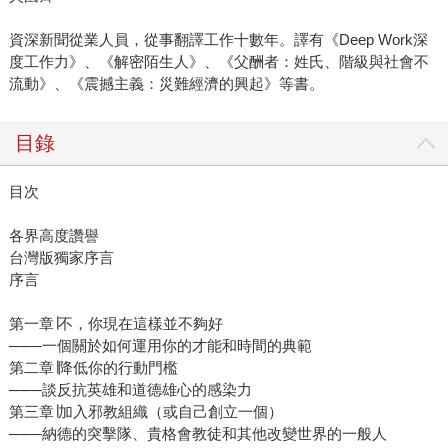
資深新聞從業人員，從事翻譯工作十數年。譯有《Deep Work深
度工作力》、《解密陌生人》、《父酬者：姓氏、階級與社會不
流動》、《震撼主義：災難經濟的興起》等書。
目錄
目次
各界高度讚譽
台灣版獨家序言
序言
第一章∣不，你現在這樣並不夠好
───一個關於如何運用你的才能和時間的典範
第二章∣降低你的行動門檻
───談反抗英雄和道德雄心的感染力
第三章∣加入邪教組織（或自己創立一個）
───納德的突擊隊、貴格會教徒和其他改變世界的一般人