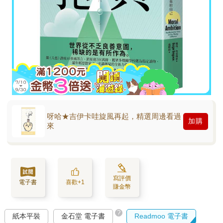
呀哈★吉伊卡哇旋風再起，精選周邊看過
加購
來
寫評價
電子書
喜歡+1
賺金幣
?
紙本平裝
金石堂 電子書
Readmoo 電子書