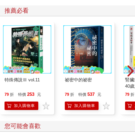
馬瑟就是在那裡學會了如何賺大錢。該公司在全球擁有四十六部
門和一千四百名員工。有些部門的利潤率為五％，有些部門則為
推薦必看
二○％。馬瑟的工作是弄清楚賺五％的部門該怎麼做才能變成賺二
○％的部門，而他很擅長這件事。公司的營收每季都持續增加，馬
瑟的收入也是，因為他在僱用合約中爭取到可以獲得可觀的利潤
分紅。
這就是我們截至這時候所知道的：一個在各方面都表現優異的學
生，一個經過劍橋和哈佛大學淬鍊的大學生，一個擔任顧問和高
階主管的成功男人。這確實令人刮目相看，但問題是：馬瑟並沒
有做任何獨特的事。他的成功方式與許多其他人的成功一樣。他
是特權的代表，擁有無憂無慮的青春時期、輝煌的事業、舒適的
生活。
特殊傳說Ⅲ vol.11
祕密中的祕密
腎臟
然而，聽著馬瑟描述他職涯的前半部分，我還是十分著迷，因為
40
我知道接下來發生什麼事。
就告
253
537
79
折
特價
元
79
折
特價
元
79
折
三
加入購物車
加入購物車
二○○三年六月十日，羅伯．馬瑟醒來時，還不知道自己的生活即
將發生巨大的變化。他已經尋找新工作有一段時間了，但他無法
停止想起泰麗，那個被嚴重燒傷的小女孩。因此，他在英國首屈
其他人也看
一指的育兒網站Mumsnet上發起一個主題。二十年後我仍然可以