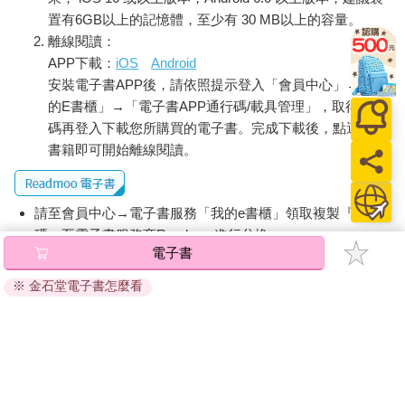
提醒您！！
金石堂及銀行均不會請您操作ATM! 如接獲電話要求您前往
ATM提款機，請不要聽從指示，以免受騙上當！
購買須知：
使用金石堂電子書服務即為同意
金石堂電子書服務條款
。
電子書分為「金石堂(線上閱讀+APP)」及「Readmoo(兌換
碼)」兩種：
將儲存於會員中心→電子書服務「我的e書櫃」，點選線上
閱讀直接開啟閱讀。
線上閱讀：
建議使用Chrome、Microsoft Edge 有較佳的線上瀏覽效
果， iOS 16 或以上版本，Android 6.0 以上版本，建議裝
置有6GB以上的記憶體，至少有 30 MB以上的容量。
離線閱讀：