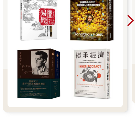
當你聯絡馬瑟時，你注意到的第一件事就是他回覆電子郵件的速
度很快。他是個精力充沛的男人。當馬瑟告訴我他的童年時，他
在每一方面的表現都優異得令我幾乎難以置信。
他在十一歲時獲得倫敦西南區的著名男校漢普頓學校（Hampton
School）的獎學金。他很快就成為班上的佼佼者。不只如此，馬
瑟的運動能力也出類拔萃。田徑、足球、跳高--他全都很行。從漢
普頓學校畢業後，他前往劍橋大學學習，只因為該校有最好的足
球隊。
馬瑟確實也偶爾沒得到第一名。有次他申請一項獎學金卻只名列
第二，他對一個朋友說：「真該死，等著看我去找那個第一名的
混蛋算帳。」後來卻發現，贏得獎學金的人就是這個朋友。
但馬瑟已經習慣於獲勝。他會在跑完一百公尺衝過終點線時發現
其他選手遠遠落後他十公尺。那十公尺的領先就像他一生的寫
照。
他的職業生涯同樣成功。首先，他在義大利一家大型美國公司擔
任顧問四年--每個週末都去滑雪--然後在哈佛商學院讀了兩年，馬
瑟表示那是一段美妙的經歷。接著他有機會成為一家主辦會議公
司的共同所有人，但三年後他認為該公司的成長速度不夠快，於
是接受了一家國際媒體集團的高階主管職位。