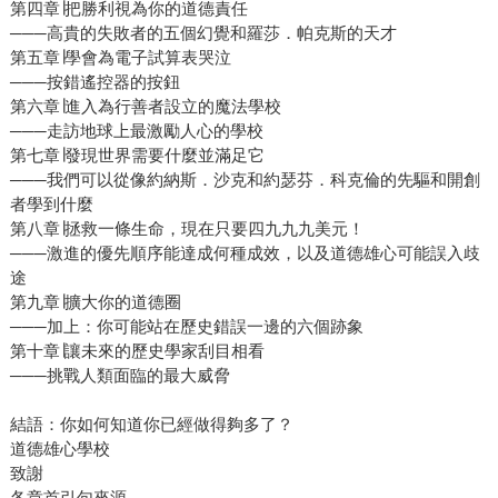
第四章∣把勝利視為你的道德責任
───高貴的失敗者的五個幻覺和羅莎．帕克斯的天才
第五章∣學會為電子試算表哭泣
───按錯遙控器的按鈕
第六章∣進入為行善者設立的魔法學校
───走訪地球上最激勵人心的學校
第七章∣發現世界需要什麼並滿足它
───我們可以從像約納斯．沙克和約瑟芬．科克倫的先驅和開創
者學到什麼
第八章∣拯救一條生命，現在只要四九九九美元！
───激進的優先順序能達成何種成效，以及道德雄心可能誤入歧
途
第九章∣擴大你的道德圈
───加上：你可能站在歷史錯誤一邊的六個跡象
第十章∣讓未來的歷史學家刮目相看
───挑戰人類面臨的最大威脅
結語：你如何知道你已經做得夠多了？
道德雄心學校
致謝
各章首引句來源