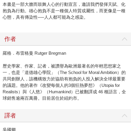
本書是一部大膽而鼓舞人心的行動宣言，邀請我們發揮天賦、化
抱負為行動。雄心抱負不是一種個人特質或屬性，而更像是一種
心態，具有傳染性──人人都可能為之感染。
作者
羅格．布雷格曼 Rutger Bregman
歷史學家、作家、記者，被讚譽為歐洲最著名的年輕思想家之
一，也是「道德雄心學院」（The School for Moral Ambition）的
共同創辦人，該機構致力於協助有抱負的人投入解決全球最重要
的議題。他的著作《改變每個人的3個狂熱夢想》（Utopia for
Realists）與《人慈》（Humankind）已被翻譯成 46 種語言，全
球銷售逾兩百萬冊。目前居住於紐約市。
譯者
吳國卿