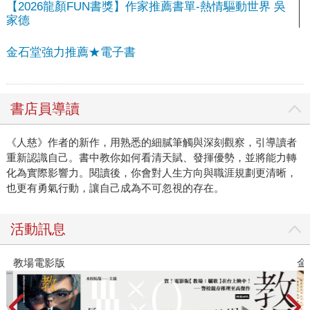
【2026龍顏FUN書獎】作家推薦書單-熱情驅動世界 吳
家德
金石堂強力推薦★電子書
書店員導讀
《人慈》作者的新作，用熟悉的細膩筆觸與深刻觀察，引導讀者
重新認識自己。書中教你如何看清天賦、發揮優勢，並將能力轉
化為實際影響力。閱讀後，你會對人生方向與職涯規劃更清晰，
也更有勇氣行動，讓自己成為不可忽視的存在。
活動訊息
教場電影版
金