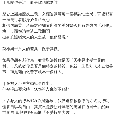
▎無關你是誰，而是你想成為誰
歷史上諸如廢奴主義、女權運動等每一個標誌性進展，背後都有
一群先行者獻身於自己衷心
相信的志業。科學家想知道所謂的英雄是否具有更強的「利他人
格」，而在訪察過二戰期間
挺身庇護猶太人的人之後，他們發現：
英雄與平凡人的差異，微乎其微。
如果你想有所作為，並非取決於你是否「天生是改變世界的
料」，又或者你是否具備特定的特質。你並非先是好人才去做善
事，而是藉由做善事成為一個好人。
▎多數人不會主動挺身而出，
但被提出要求時，96%的人會義不容辭
大多數人的行為都在跟隨群眾，我們遵循被教導的方式去行動，
儘管自以為自由，其實只是按照歸屬感的渴望在過日子。然而，
世界的進步往往有賴於「不妥協的少數」。