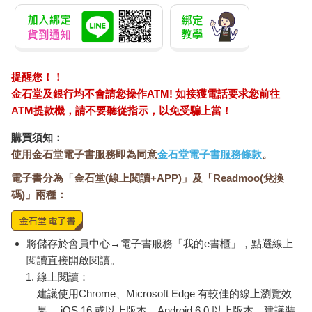
攻殼機動隊(1995) 4K
55－90吋大型通用壁
The 
數位修復版紀念套票
掛架 AW－05
Gala
Peac
399
650
特價
元
特價
元
9
折
Surpri
Mari
加入購物車
加入購物車
Stor
訂購/退換貨須知
加入金石堂 LINE 官方帳號『完成綁定』，隨時掌握出貨動
態：