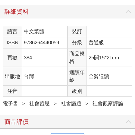
活，而且年齡超過三十歲（眾所周知，這是不再涉足任何激進事
務的公認年齡界限）。從傳統意義來說，他已經相當成功，但有
詳細資料
一天他問自己：就這樣了嗎？這就是我的人生？
一切始於二○○三年六月九日的深夜。羅伯．馬瑟（Rob Mather）
語言
中文繁體
裝訂
坐在倫敦家裡的沙發上看晚間新聞。他本來想關掉電視，但後來
ISBN
9786264440059
分級
普通級
他解釋說：「我不太會用電視遙控器，而這讓我的人生發生了巨
大轉變。」
商品規
電視跳到一個頻道，正在播放一部關於某個名叫泰麗（Terri）的
頁數
384
25開15*21cm
格
女孩的紀錄片。一九九八年十一月的一個晚上，泰麗還不滿兩
歲，她母親把這個小女孩哄上床，蓋好了被子。也許是因為疲
適讀年
出版地
台灣
全齡適讀
憊，也許是因為壓力，泰麗的母親做了一件她平常不會做的事：
齡
在家裡點燃一支香菸--然後把香菸忘在孩子的床邊。
當消防隊員急馳而至，他們原本還以為嬰兒床上有一具黑色的塑
注音
級別
膠娃娃，直到聽見一聲微弱的嗚咽。
連續幾天，泰麗在死亡邊緣徘徊。她兩次停止呼吸，又兩次被搶
電子書
＞
社會哲思
＞
社會議題
＞
社會觀察評論
救回來。她失去了手指、腳趾、耳朵、鼻子和一隻腳掌。全身只
有濕尿布包裹下的皮膚還完好無缺。但是有如奇蹟ㄧ般，她活了
商品評價
下來。數週後她終於醒來，吐出事故發生後的第一句話：「媽
媽。」