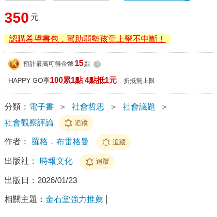
350
元
認購希望書包，幫助弱勢孩童上學不中斷！
15
預計最高可得金幣
點
?
100累1點 4點抵1元
HAPPY GO享
折抵無上限
分類：
電子書
＞
社會哲思
＞
社會議題
＞
社會觀察評論
追蹤
作者：
羅格．布雷格曼
追蹤
出版社：
時報文化
追蹤
出版日：
2026/01/23
相關主題：
金石堂強力推薦