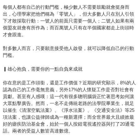
每個人都有自己的行動門檻，極少數人不需要鼓勵就會挺身而
出，心理學家把他們稱為「零號人」，但大多數人只在別人引領
下才敢採取行動：一號人的前面只需要一個人；二號人如果有兩
個盟友就會有所作為；而百萬號人只有在半個國家都走上街頭時
才會跟進。
對多數人而言，只要願意接受他人啟發，就可以降低自己的行動
門檻。
▎雄心抱負，需要你的一點自負來成就
你在意的是工作頭銜，還是工作價值？近期的研究顯示，8%的人
認為自己的工作毫無意義，另外17%的人懷疑工作是否對社會有
貢獻。甚至有人感嘆：這一代有很多聰明腦袋正忙著思考如何讓
大眾點擊廣告。然而，一名不走傳統老路的法學院畢業生，就足
以催生《清潔空氣法案》、《淨水法案》、《交通安全法》等25
項法案，也讓公益律師成為一種新選擇；而全世界最大且績效最
好的瘧疾防治基金會，始於一個人按錯電視遙控器與打了20通電
話。兩者的受益人數皆高達數億。