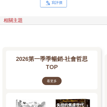
這一切對泰麗的母親來說實在是情何以堪，她被深深的愧疚感所
寫評價
吞噬。她與家人決裂，留下泰麗的父親獨自承受這一切。他辭去
工作以便照顧女兒。每天早上，他會幫她洗澡、塗上藥膏。他帶
她去醫院就診了無數次，晚間就睡在她房間的地板上，緊靠她床
相關主題
邊。當泰麗害怕，他會緊緊抱住她；當似乎一片慘澹，他會鼓勵
她。
在整個過程中，有一件事支撐著他繼續前進：他女兒那非凡的精
神。泰麗樂觀而淘氣、好奇且堅定。她似乎是世界上唯一能忘記
自己受過傷的人，就算只是片刻。
二
2026第一季季暢銷-社會哲思
「我不是一個感情用事的人，」企業主管馬瑟後來談到他看到泰
麗紀錄片那晚時，說道：「但我和妻子有兩個孩子，我不會羞於
TOP
承認我忍不住流下眼淚。」
大多數人在電視上看到悲慘的事件後，第二天仍會繼續他們平常
的生活。馬瑟卻不是這樣。他無法把泰麗拋到腦後，決定自己必
看更多
須做些什麼。
我們生活在一個少數幸福的人愈來愈發現自己享有許多特權的時
代──這是好事。但光是覺醒並不夠。當你發現自己是幸運的少數
人，你能做些什麼？我認為沒有人能比馬瑟更善於回答這個問題
了。