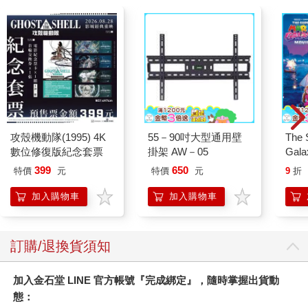
找到，標題是「小女孩九○％燒傷。慈善游泳挑戰？電郵協助？」
馬瑟有一個主意。他想為小泰麗籌募資金，並已說服兩位朋友和
他一起參加一項獲得贊助的二十二英里游泳挑戰，這相當於橫渡
英吉利海峽的距離。當他的朋友馬上表示願意參加時，馬瑟心
想：「為什麼不找更多人加入？」
幾個月後，來自七十三個國家的一萬人共參加了一百五十多場游
泳馬拉松。他們在斐濟、加拿大、西班牙、越南、東加和中國等
地一起募款。對了，還有在大西洋上的一座島嶼，那裡有八名英
金石堂
國皇家空軍的軍校生參加了「為泰麗而游」活動。
【電子書】外貿業務英
【電子書】魔術師的接
【電
「明年我們要做什麼？」一名參加者問。
文：從入門到精通，一
班人（3）：穿越鬼門
真摯
本搞定外貿全流程【有
關
員帶
266
263
7
折
特價
元
75
折
特價
元
特價
聲】
～(第
電子書
電子書
您可能會喜歡