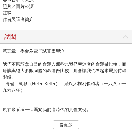
照片／圖片來源
註釋
作者與譯者簡介
試閱
第五章 學會為電子試算表哭泣
我們不應該拿自己的命運與那些比我們幸運者的命運做比較，而
應該與絕大多數同胞的命運做比較。那會讓我們看起來屬於特權
階級。
--海倫．凱勒（Helen Keller），殘疾人權利倡議者（一八八○-一
九六八年）
一
現在來看看一個屬於我們這時代的具體案例。
我要為你們講述的，是一位英國高階主管突然對某項志業充滿熱
情的故事。他的巨大改變很有趣，因為你大概預料不到它的發
看更多
生。至少他自己肯定沒有料到。這個人事業有成，過著舒適的生