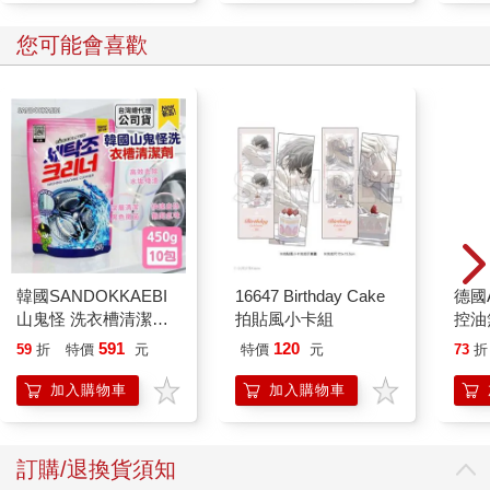
您可能會喜歡
吳新榮是醫師，畢業自東京醫學專門學校，長期在臺南佳里
地區執業。他的日記反映當時臺灣南部的慶祝盛況，可知街上不
僅有抬轎遊行，在地方的公會堂還有舉辦改姓名的活動。所謂的
「改姓名」就是改成日本姓名，它是皇民化運動的一環，皇民化
運動除了改姓名之外，還有寺廟整理與正廳改善運動等。皇民化
運動主要與一九三七年日中戰爭爆發有關，隔年（一九三八
年），日本公布《國家總動員法》，其後施行於臺灣。臺灣總督
府開始管制物資的流通，如實施配給制度即為一例。透過吳新榮
日記，可知當時臺灣已籠罩在戰爭動員的氛圍之下。
然而，在此特別的時期，適逢皇紀兩千六百年。
在非常時期碰到非常的節日，當時的日本與臺灣社會，仍舉
韓國SANDOKKAEBI
16647 Birthday Cake
德國A
行各式各樣紀念活動，蔡海坪的內地視察團就是如此。一九四〇
山鬼怪 洗衣槽清潔劑
拍貼風小卡組
控油
年的《臺灣新民報》上就曾有不少其他團體的紀錄。這些團體除
450公克-10包組
凝露3
591
120
59
折
特價
元
特價
元
73
折
了蔡海坪的內地視察團之外，多以「聖地參拜團」為名義前往日
髮根
本。
調理
加入購物車
加入購物車
滋潤
檔案、史料當中的蔡海坪
質適
訂購/退換貨須知
蔡海坪是一名商人，日治時期在大稻埕經商。有關他生平的