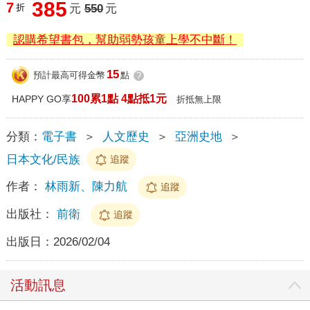
385
7
折
元
550
元
認購希望書包，幫助弱勢孩童上學不中斷！
15
預計最高可得金幣
點
?
100累1點 4點抵1元
HAPPY GO享
折抵無上限
分類：
電子書
＞
人文歷史
＞
亞洲史地
＞
日本文化/民族
追蹤
作者：
林雨新、陳力航
追蹤
出版社：
前衛
追蹤
出版日：
2026/02/04
活動訊息