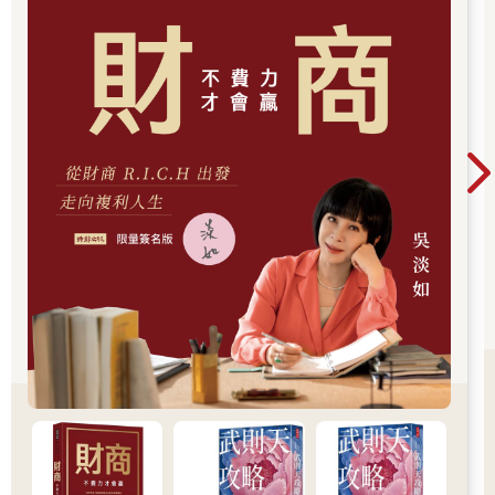
獻。
它的正式名稱為「臺灣總督府專賣局煙草內地視察團 各神社 驛頭
旅館スタンプ蒐集日記 紀元兩千六百年神社參拜旅行紀念」（以
下簡稱スタンプ蒐集日記）スタンプ（Stamp）在日文中指的是
戳章或印章，這份蒐集日記不僅收錄了大量的神社、車站、旅館
的戳章，還黏貼了旅館行李吊牌、剪報、明信片、菜單等珍貴資
料，內容豐富多樣，資料本體整個攤開大約七公尺長。
我和雨新討論後，決定出書介紹這本獨特的史料，希望能讓當代
讀者更深入理解它背後的歷史脈絡與時代意義。在這過程中，非
常感謝前衛出版社的副社長君亭，以及鍾淑敏老師、蔡錦堂老
師、呂紹理老師、陳英
傑學長、陳學祈、陳冠志、陳佳鴻、陳介宇、林雨新、吳淳畇、
藍博瀚、李品誼、鳳氣至純平學長、徐聖凱學長、莊潔、王敬翔
學長等學友前輩，提供我專業且寶貴的意見。非常感謝我的妻子
許雅玲，她在我書寫過程當中給我的建議，以及花了非常多時間
仔細地檢閱內容。
最後，我非常感謝蔡海坪先生在距今八十五年前的旅程中，非常
努力的蓋章、蒐集行李吊牌，讓後世的我們能透過他的集印冊，
來場紙上的日本歷史之旅。