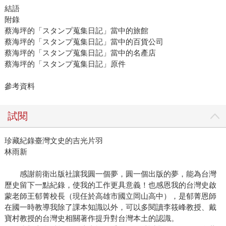
結語
附錄
蔡海坪的「スタンプ蒐集日記」當中的旅館
蔡海坪的「スタンプ蒐集日記」當中的百貨公司
蔡海坪的「スタンプ蒐集日記」當中的名產店
蔡海坪的「スタンプ蒐集日記」原件
參考資料
試閱
珍藏紀錄臺灣文史的吉光片羽
林雨新
感謝前衛出版社讓我圓一個夢，圓一個出版的夢，能為台灣
歷史留下一點紀錄，使我的工作更具意義！也感恩我的台灣史啟
蒙老師王郁菁校長（現任於高雄市國立岡山高中），是郁菁恩師
在國一時教導我除了課本知識以外，可以多閱讀李筱峰教授、戴
寶村教授的台灣史相關著作提升對台灣本土的認識。