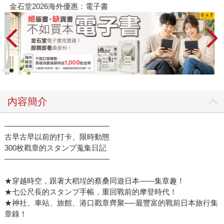
金石堂2026海外優惠：電子書
內容簡介
——————————————
古早古早以前的打卡、限時動態
300枚戳章的スタンプ蒐集日記
——————————————
★穿越時空，跟著大稻埕的蔡桑同遊日本——集章趣！
★七公尺長的スタンプ手帳，重回戰前的摩登時代！
★神社、車站、旅館、港口戳章齊聚──最豐富的戰前日本旅行集
章錄！