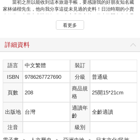
當初之所以能收到這本旅遊手帳，要感謝我的好朋友知名藏
家林値楷先生，他向我分享這從未見過的史料！日治時期的小賣
人組織，去日本參訪的行程，內容非常完整，整本拉開有七公尺
長，雙面都保留非常多的
看更多
戳章、行李吊牌、明信片、看表演的門票，甚至每一天的行
程都有記載，我認為它非常特殊珍貴，不想要單純只將它當作古
文獻買賣而已，這樣會覺得很可惜，所以想要推廣這段臺灣歷史
詳細資料
讓更多人知道，會出書主要也是因為市面上比較沒有這方面內容
的書，所以才跟力航聯繫，討論它是否有出版的價値。
當初是如何認識力航、雅玲以及君亭呢？ 我之所以會認識力
語言
中文繁體
裝訂
航，要感謝「臺北蚤之市」，當時是第一次在龍山寺捷運站地下
ISBN
9786267727690
分級
普通級
室龍山文創舉行（之前曾在松菸舉辦），以往我都帶一些懷舊古
物去擺攤，我想說艋舺龍山寺是一個非常有歷史的場域，所以我
商品規
就多帶了喜愛的古書、文獻與大家分享，緣分就是這麼巧妙，也
頁數
208
25開15*21cm
格
很感謝觀世音菩薩的保佑，在這樣的場合，我認識力航和雅玲，
我們彼此相談甚歡，就成為好朋友，因為力航有在前衛出版社出
適讀年
出版地
台灣
全齡適讀
版《下六十八度》，所以就請力航幫忙牽線，認識前衛出版社的
齡
副社長君亭，他也覺得這份文獻很不錯，後來就決定要出版。
這本書的意義在於臺灣本土有很多歷史需要去挖掘，史料保
注音
級別
存得來不易，據說這份珍貴文獻其實是從回收場搶救出來，表示
這冥冥之中自有定數，希望能夠將它出版，讓大家更認識當時紀