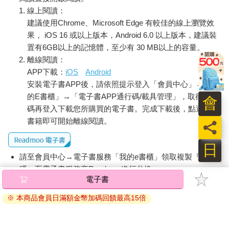
頗有敏腕，此後在北讀者，當能加一番的利便云。」
線上閱讀：
建議使用Chrome、Microsoft Edge 有較佳的線上瀏覽效
透過這段報導的描述，可知蔡海坪與當時社會運動之間的關
係，以及他的人格特質，應該是一個相當有商業頭腦，且善於交
果， iOS 16 或以上版本，Android 6.0 以上版本，建議裝
際的人。《臺灣法律新報》在集盛商店設置經銷處的消息，《臺
置有6GB以上的記憶體，至少有 30 MB以上的容量。
灣日日新報》亦有報導。此外，在大稻埕地方，也可見他活躍的
離線閱讀：
身影。根據一九三三年至一九三五年間，《臺灣日日新報》報
APP下載：
iOS
Android
導，這段期間太平町的店家們曾因為電燈費用的問題，與臺灣電
安裝電子書APP後，請依照提示登入「會員中心」→「我
力株式會社之間有所糾紛，而蔡海坪的集盛商店也捲入此風波。
的E書櫃」→「電子書APP通行碼/載具管理」，取得通行
會
一九三五年一月二十七日，《臺灣日日新報》刊出蔡海坪回應：
碼再登入下載您所購買的電子書。完成下載後，點選任一
書籍即可開始離線閱讀。
員
「前略，關此事件，既於去昭和八年八月十七日午前九時，在臺
北北警察署樓上署長公室，由前岩田署長，及郭廷俊、李友三兩
日
氏立會，將從來之照明燈料金，太平會拋棄徵收，唯納今後料金
請至會員中心→電子書服務「我的e書櫃」領取複製『兌換
圓滿解決，爾來直至今日，竝無何等風波，每月清楚繳納，本日
碼』至電子書服務商Readmoo進行兌換。
突然接到該拋棄分之請求，故當方無應納義務而作成拒絕之回答
電子書
云。」
退換貨須知：
※ 本商品會員日滿額金幣加碼回饋最高15倍
因版權保護，您在金石堂所購買的電子書僅能以金石堂專屬
從蔡海坪的回應可知，雙方雖然曾在一九三三年八月十七日
的閱讀軟體開啟閱讀，無法以其他閱讀器或直接下載檔案。
達成協議，但臺灣電力株式會社卻又前來徵收之前的電燈費。蔡
依據「消費者保護法」第19條及行政院消費者保護處公告之
海坪與臺灣電力株式會社之間的糾紛，後來在一九三五年二月，