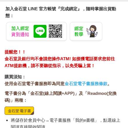
紀錄，透過《臺灣日日新報》、《臺灣民報》、「臺灣總督府旅
加入金石堂 LINE 官方帳號『完成綁定』，隨時掌握出貨動
券系統」以及日本國會圖書館等資料庫的資料，得以拼湊出他的
生平。
態：
蔡海坪於一八九一年五月六日出生於臺北，是一名活躍於大
稻埕的商人。根據《商工資產信用錄》的紀錄，一九二〇年代至
一九三〇年代，他先後在永樂町、太平町，販售各種日、西式日
常用品（和洋雜貨）。根據《商工資產信用錄》的紀載，蔡海坪
的淨資產，推算應該在一千圓以內。一千圓是甚麼樣的概念，一
提醒您！！
九四〇年太平公學校的教員薪水，一個月薪水的區間，大約是四
金石堂及銀行均不會請您操作ATM! 如接獲電話要求您前往
十圓至七十圓，由此可知蔡海坪的淨資產規模如何。
ATM提款機，請不要聽從指示，以免受騙上當！
此外，値得注意的是，蔡海坪還是臺灣民眾黨的黨員，臺灣
民眾黨是日治時期臺灣社會運動當中非常重要的一個組織，在全
購買須知：
臺各地有許多支部，蔡海坪與蔣渭水、蔣渭川、謝春木等人同個
使用金石堂電子書服務即為同意
金石堂電子書服務條款
。
支部。他除了參與社會運動之外，他的商行更曾作為《臺灣法律
新報》的經銷處，《臺灣法律新報》是臺灣第一部民間的法律專
電子書分為「金石堂(線上閱讀+APP)」及「Readmoo(兌換
業刊物。
碼)」兩種：
「法律新報 創設取次所
臺灣法律新報社 這回創設取次所於市內太平町三丁目蔡集盛商
將儲存於會員中心→電子書服務「我的e書櫃」，點選線上
行內，以蔡海坪君為取次人，蔡君為民眾黨員，且於經濟外交、
閱讀直接開啟閱讀。