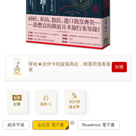
呀哈★吉伊卡哇旋風再起，精選周邊看過
加購
來
寫評價
好書
喜歡+1
賺金幣
?
紙本平裝
金石堂 電子書
Readmoo 電子書