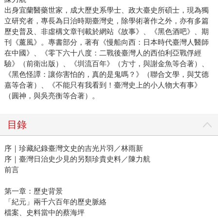
出身宜蘭醫藥世家，成大歷史系學士、政大臺史所碩士，現為獨
立研究者，專長為日治時期臺灣史，除學術著作之外，亦有多篇
歷史普及、非虛構文章刊載於網站《故事》、《黑色酒吧》、期
刊《薰風》。專書部分，著有《慢船向西：日本時代臺灣人醫師
在中國》、《零下六十八度：二戰後臺灣人的西伯利亞戰俘經
驗》（前衛出版）、《圳流百年》（方寸，與謝金魚等合著）、
《黑色怪譚：讓你害怕的，真的是鬼嗎？》（聯合文學，與艾德
嘉等合著）、《不能只有我看到！臺灣史上的小人物大有事》
（圓神，與吳亮衡等合著）。
目錄
序｜珍藏紀錄臺灣文史的吉光片羽／林雨新
序｜臺灣日治史少見的另類珍貴史料／陳力航
前言
第一章：歷史背景
「紀元」兩千六百年的歷史脈絡
檔案、史料當中的蔡海坪