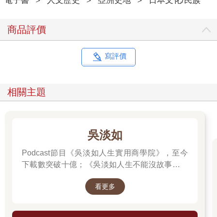
電子書
＞
人文歷史
＞
亞洲史地
＞
日本文化/民族
元兩千六百年的臺灣還有這一段歷史，就是這群商人去日本當地
的神社寺廟、風景名勝參訪觀光，更希望這本書可以促進臺日兩
商品評價
國之間的文化交流，這本書有趣的地方在於蒐集很多戳章，希望
對於喜歡集章的同好，可以透過這本書，能夠再去蒐集這些戳
章，看看現在令和時期的戳章和當初戰前昭和時期有甚麼不同，
寫評價
我想會別具意義。
最後非常感謝主演許多知名國片臺劇的名演員簡嫚書小姐熱
情掛名推薦本書，與嫚書認識多年邀請她為本書掛名推薦一口答
相關主題
應，感恩嫚書的鼓勵是我很大的動力！力航、君亭與前衛出版社
所有優秀夥伴，萬分感謝大家辛苦蒐集資料撰稿與編輯，我們一
同圓這個夢，大家一起推廣臺灣文史的吉光片羽！
吳淡如
臺灣日治史少見的另類珍貴史料
Podcast節目《吳淡如人生實用商學院》，至今
陳力航
下載數突破十億；《吳淡如人生不能沒故事》也
突破1億人以上。她擅長用貼近生活的語言，解
二〇二二年某一天，我收到了友人雨新的訊息，他興奮地告訴我
看更多
讀歷史中的權力運作與人性選擇，讓看似遙遠的
發現了一份極為珍貴的史料。雨新是我在「臺北蚤之市」結識的
過去，應對著現實人生的思索。
古董商，我們因為都熱衷於收藏與研究老文獻而成為好友。他所
說的珍貴史料，是一本外觀樸實無華，但是內容卻別具意義的文