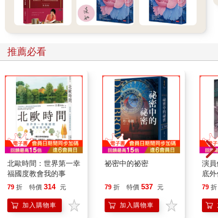
「紀元」兩千六百年的歷史脈絡
蔡海坪的內地視察團適逢紀元兩千六百年，那麼，何為紀元
兩千六百年？它的意義為何？簡單來說，它與神武天皇有關。一
推薦必看
八七二年，明治政府將神武天皇即位的西元前六六〇年定為「紀
元元年」。因此到了一九四〇年，正好是紀元兩千六百年。對日
本而言，具有特殊的意義，政府將其視為凝聚國民向心力的重要
契機，學者蔡錦堂認為：
「這一年，就日本紀元而言為一整數，正是日本政府可以用來進
行國民精神教化、國家統合的一大良機。」
因此即使處於戰時體制下，不管是在日本、臺灣等地，都有
許多的奉祝活動，以臺灣為例，像是舉行紀念祭、展覽會、武道
大會等。透過日治時期臺灣人的日記，也記錄下紀元兩千六百年
北歐時間：世界第一幸
祕密中的祕密
演員
福國度教會我的事
底外
的慶祝活動。如一九四〇年十一月十日，醫師吳新榮在日記寫
道：
314
537
79
折
特價
元
79
折
特價
元
79
折
加入購物車
加入購物車
「今天舉行紀元二千六百年紀念祭，街上有抬轎和其他遊行，熱
鬧滾滾。晚上在公會堂由街役場主辦的改姓名座談會。」