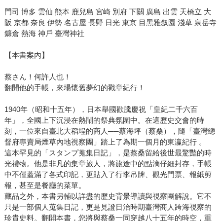
門司 博多 雲仙 熊本 鹿兒島 宮崎 別府 下關 廣島 出雲 天橋立 大
阪 京都 奈良 伊勢 名古屋 長野 日光 東京 目黑雅叙園 淺草 泉岳寺
鐮倉 熱海 神戶 臺灣神社
【本書案內】
蔡さん！何許人也！
翻開他的手帳，來場懷舊夢幻的戳章紀行！
1940年（昭和十五年），日本舉國歡騰慶祝「皇紀二千六百
年」，全國上下沉浸在熱鬧的祭典氛圍中。在這歷史交會的時
刻，一位來自臺北大稻埕的商人──蔡海坪（蔡桑），隨「臺灣總
督府專賣局煙草內地視察團」踏上了為期一個月的東瀛紀行 。
這本罕見的「スタンプ蒐集日記」，是蔡桑留給後世最驚豔的時
光禮物。他是非凡的集章旅人，將旅途中的點滴仔細封存，手帳
中不僅蓋滿了各式印記，更貼入了行李吊牌、觀光門票、報紙剪
報，甚至是餐廳的菜單。
藏品之外，本書另輔以詳盡的歷史背景導讀與視察團解說。它不
只是一部個人蒐集日記，更是見證日治時期臺灣商人跨海視察的
珍貴史料。翻開本書，您將與蔡桑一同穿越八十五年的時空，重