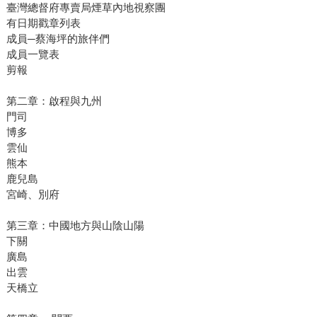
臺灣總督府專賣局煙草內地視察團
有日期戳章列表
成員─蔡海坪的旅伴們
成員一覽表
剪報
第二章：啟程與九州
門司
博多
雲仙
熊本
鹿兒島
宮崎、別府
第三章：中國地方與山陰山陽
下關
廣島
出雲
天橋立