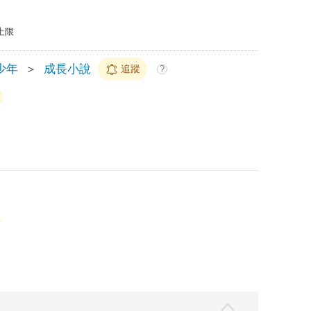
上限
少年
＞
成長小說
追蹤
?