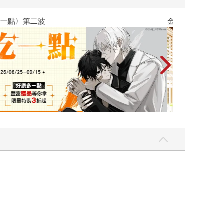
吃一點〉第二波
金石堂2026海