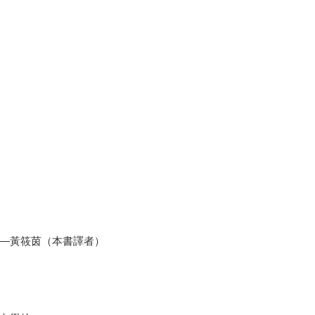
—黃筱茵（本書譯者）