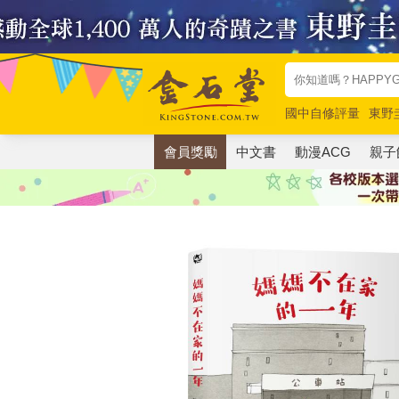
國中自修評量
東野
唯紅花綻放
奧德賽
會員獎勵
中文書
動漫ACG
親子