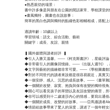
●熟悉親切的場景：
書中許多像是與朋友在公園的閒話家常、學校課堂的
●畫風獨特，圖畫也在說故事：
簡單的黑白色調與獨特的點綴色彩相輔相成，搭配上
適讀年齡：10歲以上
學習領域：語文、綜合活動、藝術
關鍵字：成長、友誼、親情
▍國外媒體與讀者好評 ▍
◆引人入勝又溫馨。——《柯克斯書評》，星級評論
◆非常吸引人的圖像回憶錄。——《出版人週刊》，
◆文字與藝術的描繪都非常可愛。——《學校圖書館
◆對於不同世代的讀者來說都是很容易親近，真實又
◆一個安靜、感人、沉思的成長故事。——《書單雜
◆一個關於改變、寂寞、抱負與保有改變的獨特視角
◆開心可以看見孩子的單戀以及友誼改變的痛苦，所
◆你可以感受到十二歲達莎內心的情感，要寫出通俗易懂的
◆一個關於成長、改變的好故事。——亞馬遜讀者Alexa
◆情節給故事帶來了驚人的深度，講述了一個年輕女孩