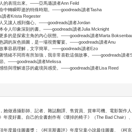
表現出來。——亞馬遜讀者Ann Feild
瞬即逝的特殊時期。——goodreads讀者Tasha
ista Regester
感到傷心。——goodreads讀者Jordan
刻的書。——goodreads讀者Julia Mcknight
索主角的內心狀態。——goodreads讀者Marta Boksenba
的灰色插圖，是一場視覺饗宴。——goodreads讀者Anu
易理解，文字簡單。——goodreads讀者Ezo
緒不同而有所加強，我非常喜歡這個故事。——goodreads讀者Sa
oodreads讀者Melissa
解達莎的處境與感受。——goodreads讀者Lisa Reed
，她做過攝影師、記者、雜誌翻譯、售貨員、貨車司機、電影製作人
度好書。自己的全書創作有《壞掉的椅子》（The Bad Chair
項年度最佳圖書獎：《柯克斯書評》年度兒童小說最佳圖書、《柯克