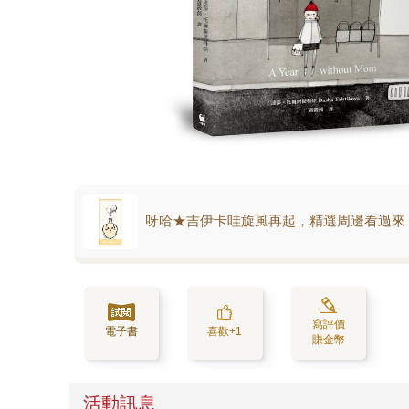
呀哈★吉伊卡哇旋風再起，精選周邊看過來
寫評價
電子書
喜歡+1
賺金幣
活動訊息