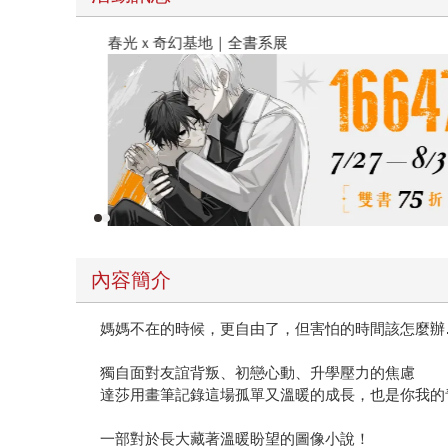
春光ｘ奇幻基地｜全書系展
內容簡介
媽媽不在的時候，更自由了，但害怕的時間該怎麼辦
獨自面對友誼背叛、初戀心動、升學壓力的焦慮
達莎用畫筆記錄這場孤單又溫暖的成長，也是你我的
一部對於長大藏著溫暖盼望的圖像小說！