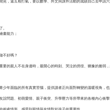
閒晃，還互相打氣，要以數學、外文與課外活動的成績自己去申請六
了。
繪畫能力；
做不好嗎？
重要的親人不在身邊時，最開心的時刻、哭泣的徬徨、猶豫的脆弱，
青少年面臨的所有真實苦惱，提供讀者正向面對轉變的溫暖視角，也
友誼問題、初萌愛情、親子衝突、升學壓力等所帶來的各種內心衝擊
的相處情形，感受到親情與友情對於孩子的重要性。