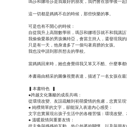
瑪莎和娜塔莎是我最好的朋友，我們會在放學後一起
這一切都是媽媽不在的時候，那些快樂的事。
可是也有不開心的時候：
自從我升上高階數學班，瑪莎和娜塔莎就不和我講話
我偷偷愛慕的男孩佩特亞，會當主持人，還發現我的
只是有一天，他身邊多了一個勾著肩膀的女孩。
我也沒申請到那所想去的學校。
當媽媽回來時，她也會覺得我又笨又不酷、什麼事都
本書藉由精采的圖像視覺表達，描述了一名女孩在最
▍本書特色 ▍
●跨越文化藩籬的成長共鳴：
從環境改變、友誼疏離到初萌愛情的焦慮，忠實呈現
● 純樸簡單的文字，卻能深入表達內心感受：
文字忠實展現出孩子生活中的各種苦惱：環境改變、
● 溫暖親情與重要友情：
從主角與媽媽的互動、外公外婆的關懷，以及與朋友