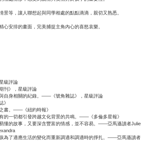
情景等，讓人聯想起與同學相處的點點滴滴，親切又熟悉。
精心安排的畫面，完美捕捉主角內心的喜怒哀樂。
星級評論
期刊》，星級評論
與自身相關的紀錄。——《號角雜誌》，星級評論
誌》
之書。——《紐約時報》
有的一切都引發跨越文化背景的共鳴。——《多倫多星報》
故事，又要深含豐富的情感，並不容易。——亞馬遜讀者Julie Fal
ndra
為了適應生活的變化而重新調適和調適時的掙扎。——亞馬遜讀者ml