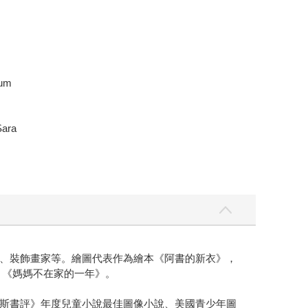
um
ra
、裝飾畫家等。繪圖代表作為繪本《阿書的新衣》，
）、《媽媽不在家的一年》。
斯書評》年度兒童小說最佳圖像小說、美國青少年圖