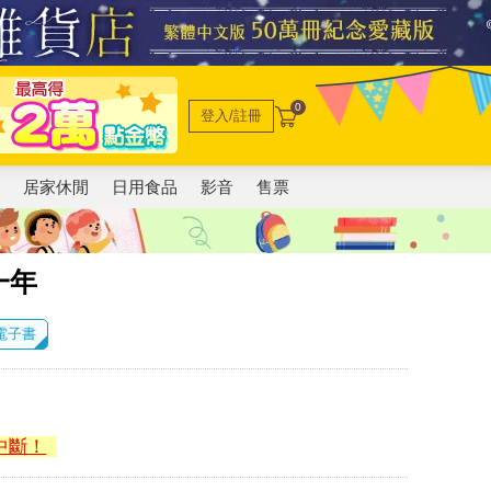
0
登入/註冊
電
居家休閒
日用食品
影音
售票
一年
 電子書
中斷！