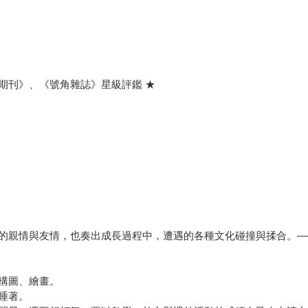
期刊》、《號角雜誌》星級評鑑 ★
的親情與友情，也奏出成長過程中，遭遇的各種文化碰撞與揉合。—
構圖、繪畫。
睡著。