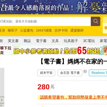
圭吾
楊双子
公益書包
16647續集
吉伊卡哇
通靈藥師
路邊攤新作
馬斯克
玩具總動員5
超慢跑
館
英文書
雜誌
電子書
文具
玩具親子
3C電玩
家
【電子書】媽媽不在家的
?
紙本平裝
金石堂 電子書
Readmoo
280
元
認購希望書包，幫助弱勢孩童上學不