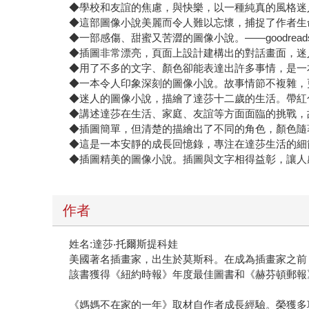
◆學校和友誼的焦慮，與快樂，以一種純真的風格迷人的
◆這部圖像小說美麗而令人難以忘懷，捕捉了作者生命中轉
◆一部感傷、甜蜜又苦澀的圖像小說。——goodreads讀者Kr
◆插圖非常漂亮，頁面上設計建構出的對話畫面，迷人又讓人
◆用了不多的文字、顏色卻能表達出許多事情，是一本令人印象深
◆一本令人印象深刻的圖像小說。故事情節不複雜，更多的是探
◆迷人的圖像小說，描繪了達莎十二歲的生活。帶紅色調
◆講述達莎在生活、家庭、友誼等方面面臨的挑戰，故事容
◆插圖簡單，但清楚的描繪出了不同的角色，顏色隨著情
◆這是一本安靜的成長回憶錄，專注在達莎生活的細節。——g
◆插圖精美的圖像小說。插圖與文字相得益彰，讓人感悟與理
作者
姓名:達莎‧托爾斯提科娃
美國著名插畫家，出生於莫斯科。在成為插畫家之前
該書獲得《紐約時報》年度最佳圖書和《赫芬頓郵報》年
《媽媽不在家的一年》取材自作者成長經驗。榮獲多