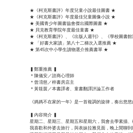
★《柯克斯書評》年度兒童小說最佳圖書 ★
★《柯克斯書評》年度最佳兒童圖像小說 ★
★ 美國青少年圖書協會傑出國際圖書 ★
★ 貝克教育學院年度最佳童書 ★
★《柯克斯書評》、《出版人週刊》、《學校圖書館
★ 「好書大家讀」第八十二梯次入選推薦 ★
★ 第45次中小學生讀物選介推薦書單 ★
▍鄭重推薦 ▍
＊陳儀安／諮商心理師
＊曾淯慈／梓書房店主
＊黃筱茵／本書譯者、童書翻譯評論工作者
《媽媽不在家的一年》是一首複調的旋律，奏出悠悠
▍內容簡介 ▍
星期二、星期三、星期五和星期六，我會去學素描、
我喜歡和外婆去旅行，與表妹拉雅見面，晚上閒聊到