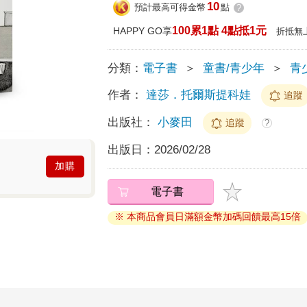
10
預計最高可得金幣
點
?
100累1點 4點抵1元
HAPPY GO享
折抵無
分類：
電子書
＞
童書/青少年
＞
青
作者：
達莎．托爾斯提科娃
追蹤
出版社：
小麥田
追蹤
?
出版日：
2026/02/28
加購
電子書
※ 本商品會員日滿額金幣加碼回饋最高15倍