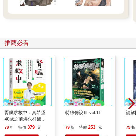
推薦必看
腎臟求救中：真希望
特殊傳說Ⅲ vol.11
請解
40歲之前洪永祥醫師
就告訴我這些事
379
253
79
折
特價
元
79
折
特價
元
79
折