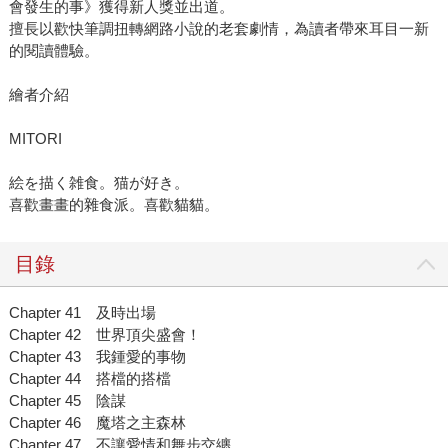
會發生的事》獲得新人獎並出道。
擅長以歡快筆調扭轉網路小說的老套劇情，為讀者帶來耳目一新
的閱讀體驗。
繪者介紹
MITORI
絵を描く雑食。猫が好き。
喜歡畫畫的雜食派。喜歡貓貓。
目錄
Chapter 41 及時出場
Chapter 42 世界頂尖盛會！
Chapter 43 我鍾愛的事物
Chapter 44 搭檔的搭檔
Chapter 45 陰謀
Chapter 46 魔塔之主森林
Chapter 47 不讓愛情和舞步交纏