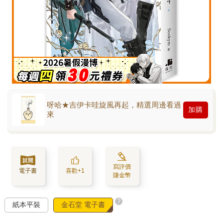
呀哈★吉伊卡哇旋風再起，精選周邊看過
加購
來
寫評價
電子書
喜歡+1
賺金幣
?
紙本平裝
金石堂 電子書