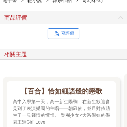
電子書
＞
輕小說
＞
韓系作品
＞
奇幻/科幻
商品評價
寫評價
相關主題
【百合】恰如細語般的戀歌
高中入學第一天，高一新生陽鞠，在新生歡迎會
見到了表演樂團的主唱——朝凪依，並且對依萌
生了一見鍾情的憧憬。 樂團少女×犬系學妹的學
園王道Girl' Love!!