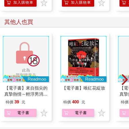
加入購物車
加入購物車
其他人也買
Readmoo
Readmoo
【電子書】來自指尖的
【電子書】唯紅花綻放
【電
真摯熱情～輕浮男消防
真摯
員帶著熱烈眼神擁抱我
員帶
39
400
特價
元
特價
元
特價
～(第08話)
～(第
電子書
電子書