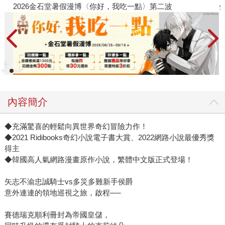
2026金石堂暑假漫博〈你好，我吃一點〉第二波
金
內容簡介
◆充滿驚喜的輕鬆向異世界奇幻冒險力作！
◆2021 Ridibooks奇幻小說電子書大賞、2022網路小說最優秀獎
得主
◆韓國高人氣網路漫畫原作小說，繁體中文版正式登場！
矢志不渝忠誠騎士vs多災多難新手侯爵
意外連連的領地巡視之旅，啟程──
賽德瑞克順利冊封為帝國皇儲，