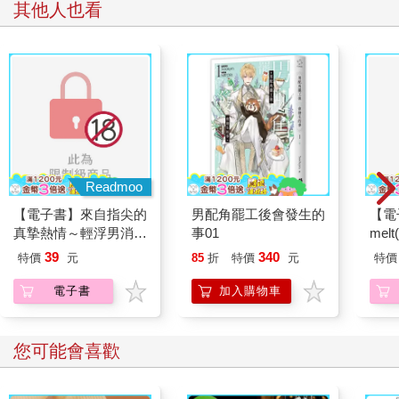
其他人也看
Readmoo
【電子書】來自指尖的
男配角罷工後會發生的
【電子
真摯熱情～輕浮男消防
事01
melt
員帶著熱烈眼神擁抱我
39
340
特價
元
85
折
特價
元
特價
～(第28話)
電子書
加入購物車
您可能會喜歡