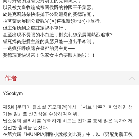
同時升級的還有受封騎士的克莉絲朵，
以及被女皇收編成帝國侯爵的神國王子葉瑟。
於是克莉絲朵快樂拋下公務纏身的賽德瑞克，
拉著葉瑟展開公費觀光(✕)巡視新領地(○)小旅行。
但主角所到之處註定禍不單行，
甚至出現不長眼的小白臉，對克莉絲朵展開熱烈追求?!
誓死捍衛戀愛主線的葉瑟只能一邊出手牽制，
一邊瘋狂呼喚遠在皇都的男主角──
賽德瑞克快過來！你家女主角要跟人跑啦！！
作者
YSookym
제6회 [문피아 웹소설 공모대전]에서 『서브 남주가 파업하면 생
기는 일』로 신인상을 수상하며 데뷔.
웹소설의 클리셰를 유쾌하게 비트는 전개를 통해 많은 독자에게
신선한 충격을 던졌다.
在第六屆「MUNPIA網路小說徵文比賽」中，以《男配角罷工後