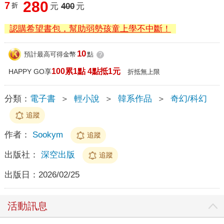
280
7
折
元
400
元
認購希望書包，幫助弱勢孩童上學不中斷！
10
預計最高可得金幣
點
?
100累1點 4點抵1元
HAPPY GO享
折抵無上限
分類：
電子書
＞
輕小說
＞
韓系作品
＞
奇幻/科幻
追蹤
作者：
Sookym
追蹤
出版社：
深空出版
追蹤
出版日：
2026/02/25
活動訊息