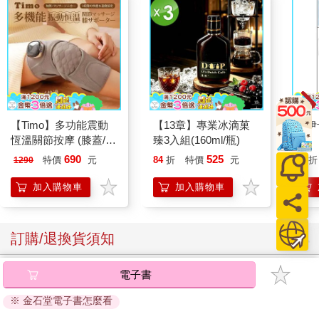
【Timo】多功能震動
【13章】專業冰滴菓
吉伊
恆溫關節按摩 (膝蓋/
臻3入組(160ml/瓶)
肩/手肘通用) 無線充電
690
525
特價
元
84
折
特價
元
96
折
1290
加熱護膝 智能震動護
膝熱敷 【單入組】
加入購物車
加入購物車
訂購/退換貨須知
加入金石堂 LINE 官方帳號『完成綁定』，隨時掌握出貨動
電子書
態：
※ 金石堂電子書怎麼看