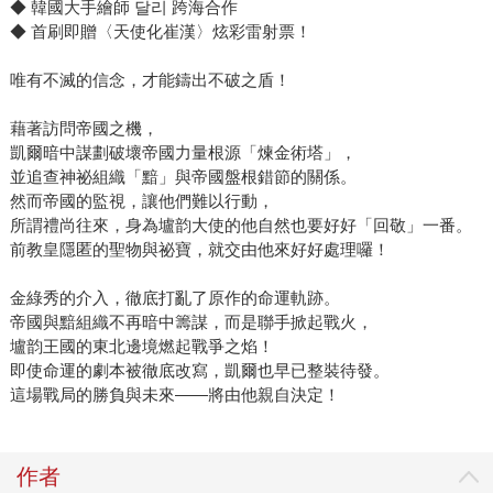
◆ 韓國大手繪師 달리 跨海合作
◆ 首刷即贈〈天使化崔漢〉炫彩雷射票！
唯有不滅的信念，才能鑄出不破之盾！
藉著訪問帝國之機，
凱爾暗中謀劃破壞帝國力量根源「煉金術塔」，
並追查神祕組織「黯」與帝國盤根錯節的關係。
然而帝國的監視，讓他們難以行動，
所謂禮尚往來，身為壚韵大使的他自然也要好好「回敬」一番。
前教皇隱匿的聖物與祕寶，就交由他來好好處理囉！
金綠秀的介入，徹底打亂了原作的命運軌跡。
帝國與黯組織不再暗中籌謀，而是聯手掀起戰火，
壚韵王國的東北邊境燃起戰爭之焰！
即使命運的劇本被徹底改寫，凱爾也早已整裝待發。
這場戰局的勝負與未來——將由他親自決定！
作者