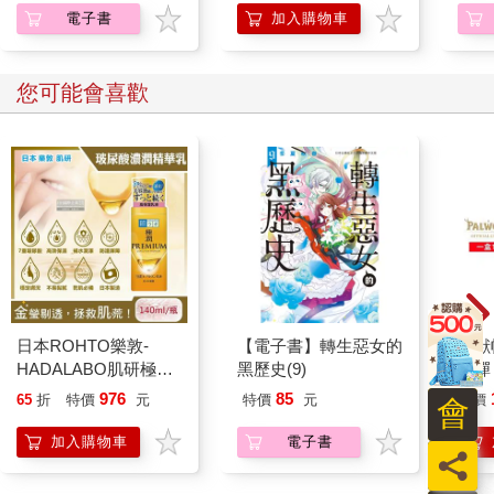
「愛喝酒的假鍊金術師製造了毒藥跟小型炸彈，為了讓底層社會
書限定特典】
電子書
加入購物車
組織能在發生小規模衝突時使用。」
現在凱爾終於知道，鍊金術師雷伊．史黛克所調配的毒藥與小型
炸彈，有一部分流向了哪裡。
您可能會喜歡
竟然向帝國境內的所有底層社會收購炸彈。
真是瘋狂。
凱爾逐漸將事情原貌拼湊起來。單靠這名貓族騎士，的確很難完
成暗殺副塔主這麼危險的任務。
貓族騎士繼續說道：「三年前，我成為了騎士。因為我不僅有才
能，而且是最強的。」
身為組織首領且實力最強的牠，接下了暗殺任務。
「其他人則是以傭人和女傭的身分潛入宮裡。」
由於是貧民區出身，他們所能爬到的最高位置就是傭人與女傭。
貓族騎士想起這些日子以來，組織成員們過得有多麼辛苦。
日本ROHTO樂敦-
【電子書】轉生惡女的
幻獸
「我們沒有理由因為貧窮就不復仇，因此我們決定在今天展開行
HADALABO肌研極潤
黑歷史(9)
一彈 
動。」
金緻7重玻尿酸高效保
Pal
凱爾收回手，轉過身去。
976
85
65
折
特價
元
特價
元
特價
會
濕潤澤特濃精華乳液
盒）
他背對著貓族說道：「你們從帝國各地收集來的小型炸彈，全都
140ml/金瓶(Premium
加入購物車
電子書
集中到這裡來了吧？除了現在被抓的那些人之外，肯定還有其他
員
臉部肌膚護理乳霜,素
組織成員。」
顏保養乾肌水凝乳)