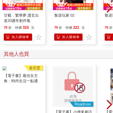
凱爾抬起了希斯曼懷裡那隻貓的下巴，「你打算做什麼？」
貓族騎士連看都不看凱爾一眼，只是低聲回答道：「我沒想到壚
韵王國的使節團是為了這個目的而來。」
廿載．繁華夢 護玄出
叛逆玩家 02
叛逆
「……你把話說清楚。」
道20週年創作集
伴隨著凱爾冷酷的聲音，貓族騎士緩緩迎上他的視線。
315
221
79
折
特價
元
79
折
特價
元
79
折
哈哈哈哈！
牠聽見遠方傳來了伙伴的笑聲，反正一切都已經太遲了，於是他
加入購物車
加入購物車
開口道：
「我是個從小就被遺棄的貓族，後來我的養父母偶然撿到了我，
我才能跟幾位兄弟們一起長大。我們之中有三個人在十五年前被
其他人也買
鍊金術鐘塔選中，進入了那座塔。」
貓族騎士回想起母親的話。
「到了那裡，就能盡情吃好吃的東西，聽說還能夠功成名就。所
以你千萬別露出貓的模樣喔，要是覺得辛苦難受，就多依賴哥哥
姐姐吧。」
哥哥、姐姐與曾是家中老么的貓族騎士，就這樣一起進入了鍊金
術鐘塔。當災難降臨時，正因為牠是貓族，且是體型很小的貓，
才得以逃跑。經由滿是穢物的下水道，牠好不容易才逃離了鐘
塔。哥哥和姐姐也都幫助了他。
金石堂
Readmoo
「老么，你變成貓的樣子逃出去吧。」
【電子書】最佳女主
【電子書】小僧來參訪
【電
「對啊，聽姐姐的話，就算只有你逃出去也好，你一定能活下