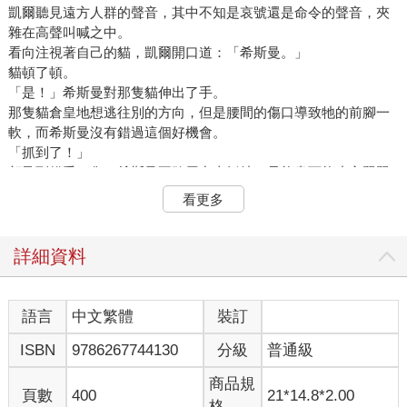
凱爾聽見遠方人群的聲音，其中不知是哀號還是命令的聲音，夾
雜在高聲叫喊之中。
看向注視著自己的貓，凱爾開口道：「希斯曼。」
貓頓了頓。
「是！」希斯曼對那隻貓伸出了手。
那隻貓倉皇地想逃往別的方向，但是腰間的傷口導致牠的前腳一
軟，而希斯曼沒有錯過這個好機會。
「抓到了！」
顧及到貓受了傷，希斯曼不敢用力去抓牠，只能盡可能小心翼翼
地抱著還在掙扎的貓來到凱爾面前。
看更多
吼──
貓露出虎牙作勢威嚇，那利爪彷彿就要刺穿希斯曼的皮甲。
「唉……」
詳細資料
在聽見一聲嘆息的同時，貓感覺到有一陣冰冷的液體噴灑在自己
身上。
那是治療用的藥水。
語言
中文繁體
裝訂
凱爾將藥水灑在貓身上作為緊急處理，隨後開口說道：「你是為
ISBN
9786267744130
分級
普通級
我指路的騎士，你受了傷，我當然不能坐視不管。」
只見那隻貓微微一怔。
商品規
副團長希斯曼也瞪大了眼，彷彿現在才知道這件事一樣。
頁數
400
21*14.8*2.00
格