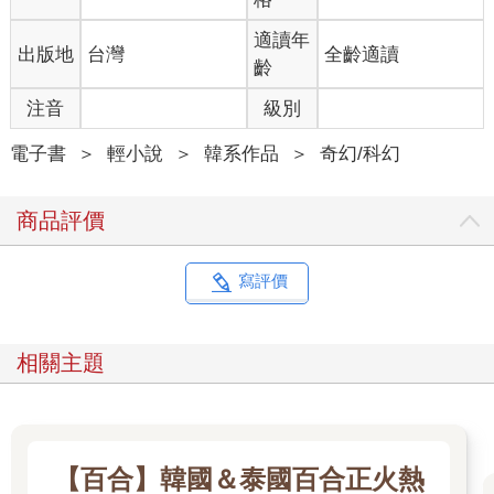
凱爾忍住想嘆氣的衝動，觀察著貓騎士。
聽說他是一名來自貧民區的騎士。皇室與王室在挑選騎士時，通
適讀年
出版地
台灣
全齡適讀
常會保留一定比例的名額給平民。光是平民出身的騎士就已經很
齡
了不起了，若是來自貧民區，更是具備了相當厲害的才能和運
氣。
注音
級別
這也讓凱爾想起希斯曼曾經說過的話。
「據說那名騎士的幾名兄弟，在十五年前進入了鍊金術鐘塔，而
電子書
＞
輕小說
＞
韓系作品
＞
奇幻/科幻
他們的父母確定都是人類。」
十五年前跟這位一同長大的兄弟們，如今究竟身在何處？是去了
商品評價
鍊金術鐘塔嗎？如果是這樣，他會想殺了副塔主也是情有可原。
凱爾與貓仍像是在試探彼此一樣注視著對方。
看著空了的藥水瓶與逐漸癒合的傷口，貓開口了，「……你打算
寫評價
怎麼處置我？」
「都已經被我抓住了，你現在才問這個？」
對於凱爾的回應，貓族騎士閉上了嘴。
相關主題
「你也想要扳倒鍊金術嗎？」
凱爾最後的那個問題令牠猶豫了一瞬，也是在那一瞬間，傷處傳
來劇痛，使牠動作減慢而被抓。在治療藥水發揮作用後，傷處的
疼痛明顯減輕了不少。
貓族騎士在貧民區長大，牠在皇宮中如履薄冰地生活著，進而練
【百合】韓國＆泰國百合正火熱
就了一身察言觀色的能力。此刻，牠的直覺告訴著牠──必須來找