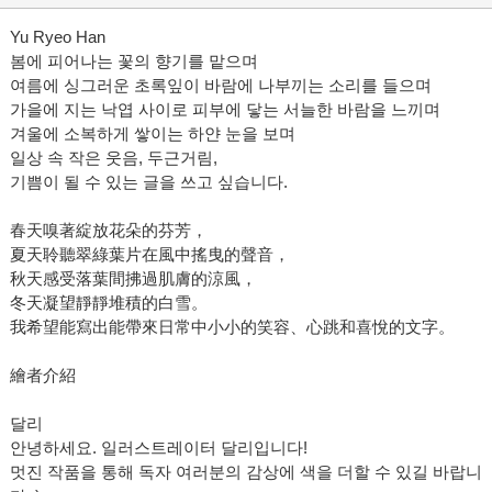
Yu Ryeo Han
봄에 피어나는 꽃의 향기를 맡으며
여름에 싱그러운 초록잎이 바람에 나부끼는 소리를 들으며
가을에 지는 낙엽 사이로 피부에 닿는 서늘한 바람을 느끼며
겨울에 소복하게 쌓이는 하얀 눈을 보며
일상 속 작은 웃음, 두근거림,
기쁨이 될 수 있는 글을 쓰고 싶습니다.
春天嗅著綻放花朵的芬芳，
夏天聆聽翠綠葉片在風中搖曳的聲音，
秋天感受落葉間拂過肌膚的涼風，
冬天凝望靜靜堆積的白雪。
我希望能寫出能帶來日常中小小的笑容、心跳和喜悅的文字。
繪者介紹
달리
안녕하세요. 일러스트레이터 달리입니다!
멋진 작품을 통해 독자 여러분의 감상에 색을 더할 수 있길 바랍니