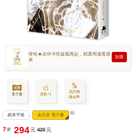
呀哈★吉伊卡哇旋風再起，精選周邊看過
加購
來
寫評價
電子書
喜歡+1
賺金幣
?
紙本平裝
金石堂 電子書
294
7
折
元
420
元