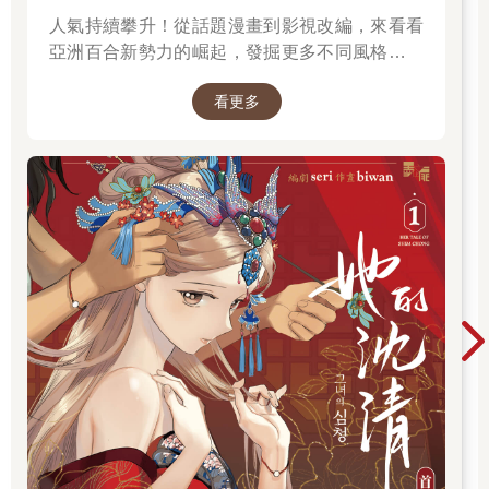
這個人類。
人氣持續攀升！從話題漫畫到影視改編，來看看
就在這時，牠聽見這位來自壚韵王國的貴族，凱爾．海尼特斯對
亞洲百合新勢力的崛起，發掘更多不同風格的百
牠說：「壚韵王國派人到此地，就是為了揭開十五年前鍊金術鐘
合故事。
塔與帝國所做的事。」
看更多
「十五年前」這個詞讓貓族騎士的臉上掀起了波瀾。同時，凱
爾．海尼特斯平靜的臉孔映入了牠的眼中。
「我們希望能將十五年前，帝國與鍊金術鐘塔對貧民區居民所犯
下的骯髒罪行公諸於世。」
「……我聽說你是因魔法炸彈恐攻事件而來。」
「既然如此，我為何要救你呢？」
貓頓了頓，隨後開口：「……救？」
「對。」
凱爾從庭園裡無燈的死角緩緩走到燈光下，並對希斯曼下達指
示。
「希斯曼，剩下的我會自己看著辦，你先小心低調地回宮吧。」
如今希斯曼的實力也已經有一定的水準了，相當於最頂級劍術專
家。
「是，我明白了。」希斯曼嚴肅地回答，模樣看起來可靠極了。
凱爾轉身看向太陽宮的入口，那裡仍有騎士與士兵穿梭往返，而
貴族們正三三兩兩地離開。