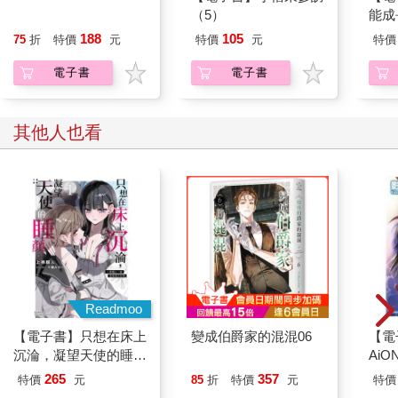
角：時尚生活一點通
（5）
能成
去。」
我的
比自己大兩歲的姐姐以及大一歲的哥哥如此勸說，直到長大成
188
105
75
折
特價
元
特價
元
特價
人，他依然忘不了那些話。
電子書
電子書
好不容易逃出來的他，被父母緊緊藏在土坑裡。當年他五歲，是
五兄妹的老么。兩年後他滿七歲時，為了掩飾身分而謊報年齡變
回五歲，並成為六兄妹裡的老么。
其他人也看
這一切之所以得以實現，是因為貧民窟的行政管理鬆散，再加上
命運眷顧。
「我，還有我們，永遠不會忘記我們的兄弟姐妹跟朋友。」
無論鐘塔推出多少代表，向世人宣稱來自貧民區的人過得有多
好，那些曾經將兄弟姐妹送去鐘塔的人，在長大成人後仍對那些
宣傳感到懷疑。
而將真相告訴他們的，正是貓族騎士。
「我從帝國最骯髒的角落出發，為了復仇開始行動。」
貓族騎士簡短講述著這些年來的經歷。
「我們長大之後，在五年前創建了一個組織，並潛入帝國各大城
Readmoo
市的底層社會裡，不管對方是真鍊金術師還是假鍊金術師，我們
【電子書】只想在床上
變成伯爵家的混混06
【電
都向他們購買了炸彈。」
沉淪，凝望天使的睡
AiO
此時，凱爾想起自己在與鍊金術師雷伊．史黛克談話時所說的
顏。 (1) ＃兩個人一起
265
357
特價
元
85
折
特價
元
特價
話。
偷偷違反校規【含電子