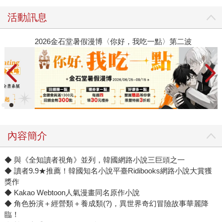
活動訊息
2026金石堂暑假漫博〈你好，我吃一點〉第二波
金
內容簡介
◆ 與《全知讀者視角》並列，韓國網路小說三巨頭之一
◆ 讀者9.9★推薦！韓國知名小說平臺Ridibooks網路小說大賞獲
獎作
◆ Kakao Webtoon人氣漫畫同名原作小說
◆ 角色扮演＋經營類＋養成類(?)，異世界奇幻冒險故事華麗降
臨！