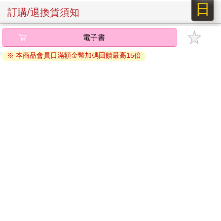
現在笑著被抓住的那些人，很有可能是一種障眼法。負責讓周遭
日
訂購/退換貨須知
的注意力都集中在自己身上，這樣其他成員行動起來就更為輕
鬆。
凱爾向貓族騎士道：「用鍊金術製成的小型炸彈威力很弱，根本
加入金石堂 LINE 官方帳號『完成綁定』，隨時掌握出貨動
電子書
無法毀掉太陽宮。」
態：
跟使用瑪那的魔法炸彈相比，以鍊金術製成的炸彈只是模仿瑪
※ 本商品會員日滿額金幣加碼回饋最高15倍
那，其威力非常微弱，成功率也很低。只有上次發現那種利用瑪
那球做成的定時魔法炸彈，才能算是成功率百分之百的煉金術炸
彈。
當然，貓族騎士也清楚，單憑煉金術炸彈的威力遠遠不足以把太
陽宮徹底夷為平地。不過，他認為要毀掉太陽宮的一部分，還是
提醒您！！
做得到的。
金石堂及銀行均不會請您操作ATM! 如接獲電話要求您前往
況且，這是在與威波王國打完仗後舉辦的宴會，是近幾年來最能
ATM提款機，請不要聽從指示，以免受騙上當！
吸引帝國百姓關注的活動，所以他們不得不選在這個時間動手。
只有這樣，才能向世界揭露他們的復仇與真相。
購買須知：
然而，面對這名來自壚韵王國的貴族，貓族感到有些愧疚。
使用金石堂電子書服務即為同意
金石堂電子書服務條款
。
「……抱歉，這是我們花費了五年的時間從全國各地收集來的炸
電子書分為「金石堂(線上閱讀+APP)」及「Readmoo(兌換
彈。從一個月前開始，我們就將這些炸彈集中裝設太陽宮的某根
碼)」兩種：
柱子附近。」
也就是說，他們想炸毀的，僅是一根太陽宮的柱子。
這番話讓凱爾清楚認知到，無論鍊金術炸彈的爆炸機率如何，花