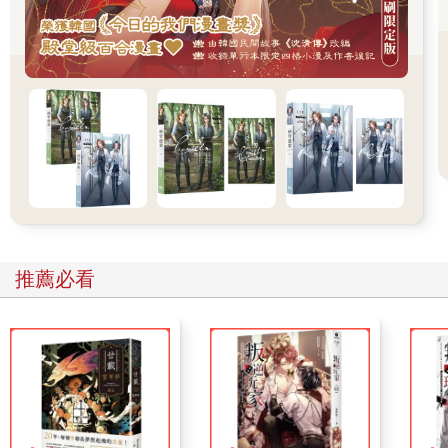
就在他準備邁步之際，貓族騎士開口了。
「我不該活著。」
什麼？
凱爾正想轉頭看向貓，注意力卻被一名女傭遭人拉出太陽宮的畫
面吸引。
「哈哈哈！」
那個女人身穿皇室女傭的制服，一邊笑著一邊被拉了出來。拉她
出來的人是一群騎士，其中一人面色凝重地朝皇太子跑去。
這個情景令凱爾感到不對勁。
女傭為何會在那裡？
隨後，又有一名傭人被拉了出來。
與負責照顧貴族和皇族，並負責打理外部事務的侍從和侍女不
同，傭人與女傭從事的是在宮中不被看見的雜務。也因此他們雖
推薦必看
存在於任何地方，卻絕對不會出現在貴族聚集的宴會場所。
他們怎麼會在那裡？
凱爾趕緊轉頭看向貓族騎士，他有種不妙的預感，直覺告訴他事
情似乎尚未結束。
「少爺？」
見凱爾再次快速地朝他們走來，希斯曼不禁疑惑地喚了凱爾一
聲。