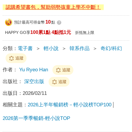
認購希望書包，幫助弱勢孩童上學不中斷！
10
預計最高可得金幣
點
?
100累1點 4點抵1元
HAPPY GO享
折抵無上限
分類：
電子書
＞
輕小說
＞
韓系作品
＞
奇幻/科幻
追蹤
作者：
Yu Ryeo Han
追蹤
出版社：
深空出版
追蹤
出版日：
2026/02/11
相關主題：
2026上半年暢銷榜－輕小說榜TOP100
2026第一季季暢銷-輕小說TOP