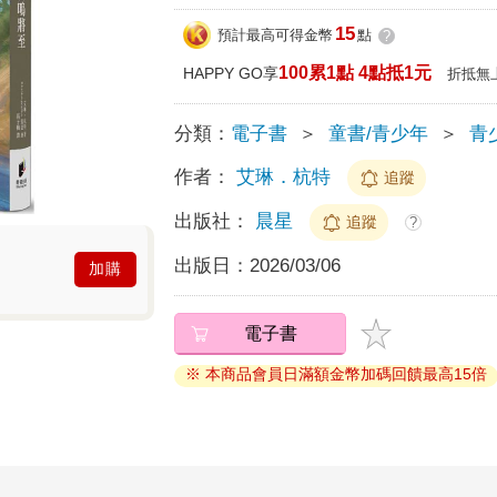
15
預計最高可得金幣
點
?
100累1點 4點抵1元
HAPPY GO享
折抵無
分類：
電子書
＞
童書/青少年
＞
青
作者：
艾琳．杭特
追蹤
出版社：
晨星
追蹤
?
出版日：
2026/03/06
加購
電子書
※ 本商品會員日滿額金幣加碼回饋最高15倍