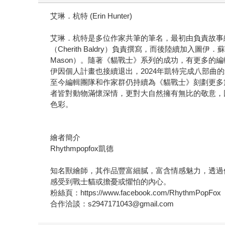
艾琳．杭特 (Erin Hunter)
艾琳．杭特是多位作家共筆的筆名，最初由負責故事線的編輯
（Cherith Baldry）負責撰寫，而後陸續加入圖伊．蘇斯蘭
Mason）。隨著《貓戰士》系列的成功，有更多的
伊因個人計畫也接續退出，2024年凱特完成八部曲
至今編輯團隊和作家群仍持續為《貓戰士》刻劃更多
者皆對動物滿懷深情，更對大自然擁有無比的敬意，
色彩。
繪者簡介
Rhythmpopfox凱德
知名獸繪師，其作品豐富細膩，富含情感魅力，透過
感受到戰士貓或擔憂或懼怕的內心。
粉絲頁：https://www.facebook.com/RhythmPopFox
合作洽談：s2947171043@gmail.com