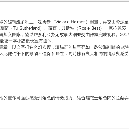
維多利亞．霍姆斯（Victoria Holmes）籌畫，再交由資深童書
（Tui Sutherland）、蘿西．貝斯特（Rosie Best）、克拉麗莎．赫
編輯加入團隊，協助維多利亞擬定故事大綱並交由作家完成初稿。20
的最後一本小說後便宣布退休。
篇章，以文字打造奇幻國度，讓貓群的故事宛如一齣波瀾壯闊的史詩
因此他們筆下的動物不僅保有野性，同時擁有與人相同的情緒與感受
他的畫作可強烈感受到角色的情緒張力。結合貓戰士角色間的拉鋸與