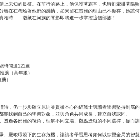
踏上未知的長征。在前行的路上，他保護著霜掌，也時刻牽掛著陽照
分離在在考驗著他們的感情，如果留在雷族的理由已不復存，她該何
真相時——潛藏在河族的闇影即將進一步掌控這個部族！
時間逾121週
書推薦（高年級）
推薦）
撞時，仍一步步確立原則並貫徹本心的貓戰士讓讀者學習堅持到底的
都能找到自己的學習對象，並與角色共同成長，建立自我認同。
。透過各部族的視角，理解不同立場、觀點造就的不同選擇，從而訓
爭、嚴峻環境下的生存危機，讓讀者學習思考如何以綜觀全局的智慧