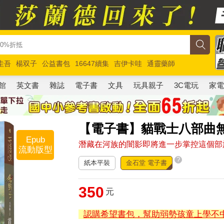
圭吾
楊双子
公益書包
16647續集
吉伊卡哇
通靈藥師
路邊攤新作
馬斯克
玩具總動員5
超慢跑
館
英文書
雜誌
電子書
文具
玩具親子
3C電玩
家
【電子書】貓戰士八部曲
Epub
潛藏在河族的闇影即將進一步掌控這個部
流動版型
?
紙本平裝
金石堂 電子書
350
元
認購希望書包，幫助弱勢孩童上學不