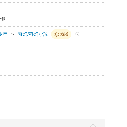
上限
少年
＞
奇幻/科幻小說
追蹤
?