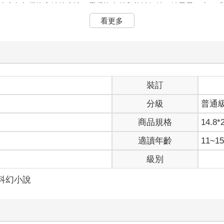
連小灰都很擔心她的病情，覺得沒有貓兒能治好她。她吞吞口水：「
妳必須經歷這一切。」
看更多
敢。」
族可能都會被急流沖走。」
己終於可以問出那個困擾了她好幾個月的問題。不再需要陰鬱模糊的
裝訂
分級
普通
道，「在有貓兒能夠領導這個部族前，妳必須先鋪平道路。」
商品規格
14.8*
「我能做什麼？」
族，妳必須變得更強大。」
適讀年齡
11~
抖著。自從發現蘆葦鬚的屍體後，她就一直期盼星族能直接顯靈，告
級別
的部族，幾近喪命，她究竟還能做什麼呢？「我已犯下太多錯，無論
道的事。」
/科幻小說
懂怎麼辦？要是她忘記了什麼重要的事，那又該怎麼辦？
陽間的協助。」
可以信賴誰嗎？她正要開口問，畫面卻消失了。霜掌醒了過來，發現
裡，也滲染了那張墊在她乾草臥鋪下的白色毛皮上。她皺起鼻子。這