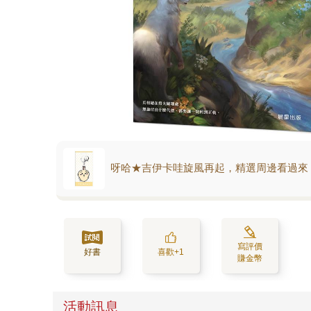
呀哈★吉伊卡哇旋風再起，精選周邊看過來
寫評價
好書
喜歡+1
賺金幣
活動訊息