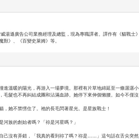
智威湯遜廣告公司業務經理及總監，現為專職譯者。譯作有《貓戰士
魔獸》、《百變史萊姆》等。
撞進溫暖的陽光，再游入一場夢境。那裡有片草地綿延至一條潺潺小
，毛髮也不再糾結成團和沾滿血跡。她停下來伸個懶腰。如今不僅沒
貓，她不禁愣住了。祂的長毛閃著星光。是星族戰士！
是河族的創始者嗎？「祢是河星嗎？」
自己沒有弄錯，「我真的看到祢了嗎？祢是……」這句話在舌尖突然