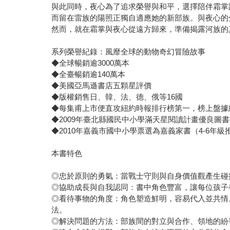
與此同時，夜心為了追求榮譽與和平，選擇陪伴霜掌
而留在雷族的陽照正獨自適應她的新部族。與夜心的
然而，就在霜掌與夜心從遠方歸來，準備揭露河族的
系列榮譽紀錄：風靡全球的動物奇幻冒險故事
◆全球暢銷逾3000萬本
◆全臺暢銷逾140萬本
◆美國亞馬遜書店五顆星評價
◆版權銷售日、韓、法、德、俄等16國
◆每集甫上市便直攻紐約時報排行榜第一，榜上盤據總
◆2009年臺北縣國民中小學滿天星閱讀計畫優良圖
◆2010年嘉義市國中小學票選為嘉義家書（4-6年級
本書特色
◎忠於原則的勇氣：當戰士守則與自身價值觀產生碰
◎協助成長與自我認同：書中角色豐富，讓每位孩子
◎看待事物的角度：角色塑造鮮明，容易代入並共情
法。
◎解決問題的方法：部族間的對立與合作、領地的紛