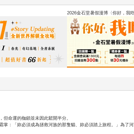
金石堂2026海外優惠：電子書
，但命運的枷鎖並未因此鬆開半分。
霜掌：「妳必須成為拯救河族的那隻貓、妳必須踏上旅程。」為了河