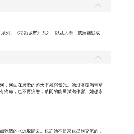
》系列、《移動城市》系列，以及大衛．威廉幽默成
河，河面在廣袤的藍天下粼粼發光。她沿著覆滿青草
有疼痛，也不再疲憊，爪間的能量滋滋作響。她想永
如乾涸的水源般斷去。也許她不是來跟星族交流的，