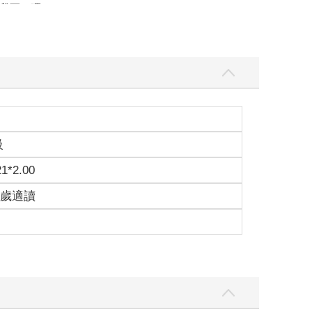
我死了嗎？」
夢境、不必胡亂猜測。河星就在這，祂可以馬上替她
級
21*2.00
15歲適讀
訴她該怎麼做。現在，河星終於出現在她面前了，但
我做什麼，都是錯的。」
自己仍在馬場的巢穴。
味道像藥草，但比她聞過的所有藥草都還要濃烈。她