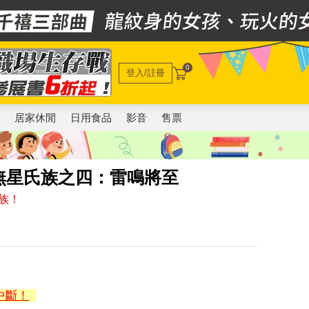
0
登入/註冊
電
居家休閒
日用食品
影音
售票
無星氏族之四：雷鳴將至
族！
中斷！