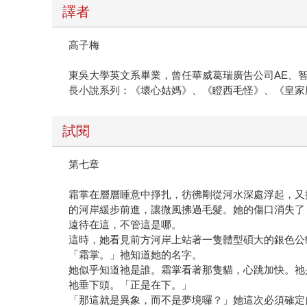
譯者
高子梅
東吳大學英文系畢業，曾任華威葛瑞廣告公司AE、
長小說系列：《壞心姑媽》、《瞪西毛怪》、《皇家
試閱
第七章
霜掌在層層睡意中掙扎，彷彿剛從河水深處浮起，又
的河岸緩步前進，讓微風拂過毛髮。她的傷口消失了
遠待在這，不管這是哪。
這時，她看見前方河岸上站著一隻體型碩大的銀色公
「霜掌。」祂知道她的名字。
她似乎知道祂是誰。霜掌看著那隻貓，心跳加快。祂
祂垂下頭。「正是在下。」
「那這就是異象，而不是夢境囉？」她這次必須確定