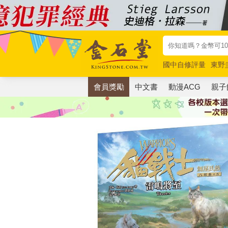
國中自修評量
東野
唯紅花綻放
奧德賽
會員獎勵
中文書
動漫ACG
親子