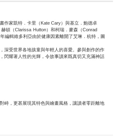
作家凱特．卡里（Kate Cary）與基立．鮑德卓
頓（Clarissa Hutton）和柯瑞．麥森（Conrad
17年編輯維多利亞由於健康因素離開了艾琳．杭特，圖
，深受世界各地孩童與年輕人的喜愛。參與創作的作
，閃耀著人性的光輝，令故事讀來既真切又充滿神話
對峙，更甚展現其特色與繪畫風格，讓讀者零距離地