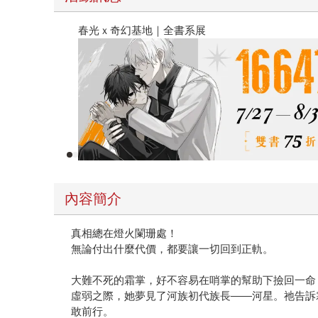
2026金石堂暑假漫博〈你好，我吃一點〉第二波
內容簡介
真相總在燈火闌珊處！
無論付出什麼代價，都要讓一切回到正軌。
大難不死的霜掌，好不容易在哨掌的幫助下撿回一命
虛弱之際，她夢見了河族初代族長——河星。祂告訴
敢前行。