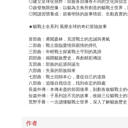
◎建立全球化視野：部族各自擁有不同的文化與信念
◎啟發無限想像：以貓為主角所創造的貓戰士世界，
◎閱讀習慣養成：節奏明快的故事情節、生動真實的
★貓戰士全系列 風靡全球的奇幻冒險故事
首部曲：勇闖森林，見證戰士的忠誠與勇氣
二部曲：戰士面臨愛情與親情的掙扎
三部曲：年輕戰士探索戰士守則的真諦
四部曲：揭開貓族歷史，再創精彩傳說
五部曲：部族的起源與誕生
六部曲：失落的部族歸來
七部曲：戰士回歸本心，遵從自己的道路
八部曲：追隨自我信念，找到命定的歸處
長篇外傳：本傳未盡的前因後果，刻劃各族貓戰士的
短篇外傳：子系列說不完的故事，收錄三位貓戰士的
荒野手冊：一次讀懂貓戰士世界，深入了解貓族歷史
作者