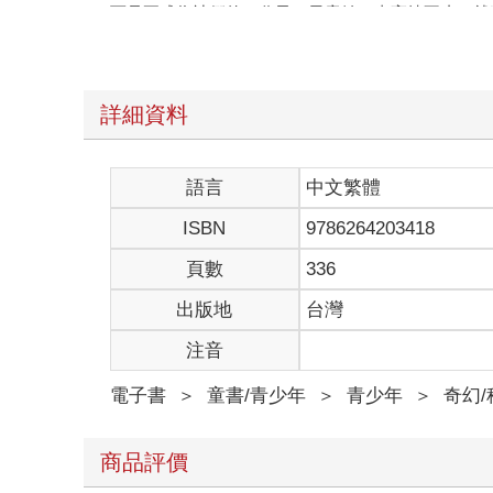
而是要成為祂們的一分子。畢竟她一直高燒不止，就
「沒有。」祂走近些，「但妳受了很多苦。我很遺憾
「祢一直在守護我嗎？」
「是的。」祂綠色的眼睛閃著光芒，「妳也一直很勇
「祢也在守護河族嗎？」祂知道那座島上的情況嗎？
詳細資料
「那裡的水，波濤洶湧。」祂沉重地說道，「整個部
祂的話令她害怕，「祢能解決嗎？」突然，她發現自
解答，「祢能告訴我們，誰該成為我們的族長嗎？」
語言
中文繁體
「我們必須先讓水流平息。」河星輕聲說道。
ISBN
9786264203418
這是什麼意思？「有新的族長不就能平息它嗎？」
「事情已演變到快要不可收拾的地步。」河星低聲說
頁數
336
怎麼鋪平？「我只是個見習生，」她驚恐地看著祂，
「妳現在還辦不到。」祂告訴她，「為了幫助妳的部
出版地
台灣
「我不知道自己能不能變得更強大。」霜掌劇烈地顫
注音
她還是無法理解祂想要她怎麼做。她為了要幫助自己
「妳還有很多要學。但別怕，我會教會妳所有必須知
電子書
＞
童書/青少年
＞
青少年
＞
奇幻
她焦慮到心跳加快。祂會教她什麼？要是她一直都不
祂繼續說道。「但妳需要的不只是靈界的指引，還有
她向前傾身。協助？祂已選定某隻貓了嗎？祂知道她
商品評價
一股刺鼻的味道包覆著她，那氣味仍殘留在她的毛髮