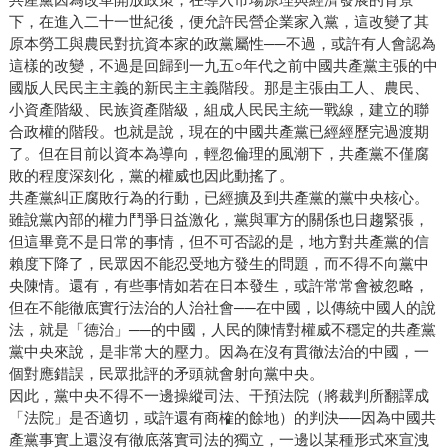
下，在進入二十一世紀後，便允許民營企業家入黨，這改變了其
原本勞工與農民對抗資本家的政黨屬性──不過，或許有人會認為
這樣的改變，不過是回歸到一九五○年代之前中國共產黨主張的中
國版人民民主主義的新民主主義階段。那是主張由工人、農民、
小資產階級、民族資產階級，組成人民民主統一戰線，建立的聯
合政權的階段。也就是說，現在的中國共產黨已經經歷完過渡期
了。但在目前以資本為導向，輕忽倫理的風潮下，共產黨不僅腐
敗的程度深刻化，黨的權威也因此動搖了。
共產黨糾正腐敗行為的行動，已經擴及到共產黨的黨中央核心。
雖說黨內部的權力鬥爭日益激化，黨與軍方的關係也日趨緊張，
但這畢竟不是日常的事情，但不可否認的是，地方對共產黨的信
賴度下降了，民眾因不能忍受地方發生的問題，而不得不向黨中
央陳情。還有，有些事情如若在日本發生，或許常常會被忽略，
但在不能徹底實行法治的人治社會──在中國，以傳統中國人的說
法，就是「德治」──的中國，人民的陳情對權威不穩定的共產黨
黨中央來說，是非常大的壓力。因為在沒有貫徹法治的中國，一
個對應錯誤，民眾批評的矛頭就會射向黨中央。
因此，黨中央不得不一邊操縱司法、干預法院（將裁判所翻譯成
「法院」是否適切，或許還有商榷的餘地）的判決──因為中國共
產黨事實上還沒有徹底落實司法的獨立，一邊以某種形式來宣洩