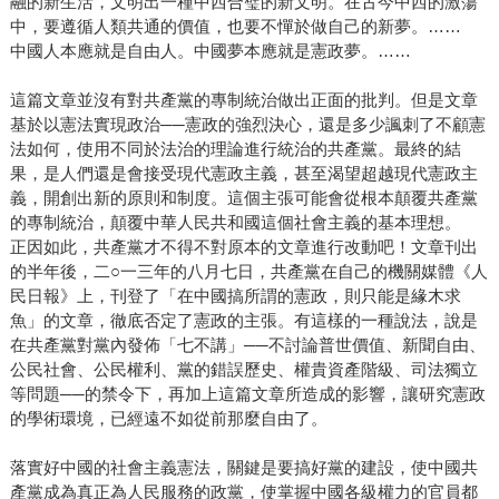
融的新生活，文明出一種中西合璧的新文明。在古今中西的激蕩
中，要遵循人類共通的價值，也要不憚於做自己的新夢。……
中國人本應就是自由人。中國夢本應就是憲政夢。……
這篇文章並沒有對共產黨的專制統治做出正面的批判。但是文章
基於以憲法實現政治──憲政的強烈決心，還是多少諷刺了不顧憲
法如何，使用不同於法治的理論進行統治的共產黨。最終的結
果，是人們還是會接受現代憲政主義，甚至渴望超越現代憲政主
義，開創出新的原則和制度。這個主張可能會從根本顛覆共產黨
的專制統治，顛覆中華人民共和國這個社會主義的基本理想。
正因如此，共產黨才不得不對原本的文章進行改動吧！文章刊出
的半年後，二○一三年的八月七日，共產黨在自己的機關媒體《人
民日報》上，刊登了「在中國搞所謂的憲政，則只能是緣木求
魚」的文章，徹底否定了憲政的主張。有這樣的一種說法，說是
在共產黨對黨內發佈「七不講」──不討論普世價值、新聞自由、
公民社會、公民權利、黨的錯誤歷史、權貴資產階級、司法獨立
等問題──的禁令下，再加上這篇文章所造成的影響，讓研究憲政
的學術環境，已經遠不如從前那麼自由了。
落實好中國的社會主義憲法，關鍵是要搞好黨的建設，使中國共
產黨成為真正為人民服務的政黨，使掌握中國各級權力的官員都