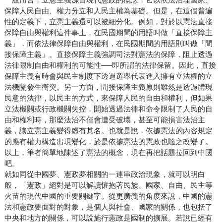
保障人民自由、權力分立和人民主權為基礎。但是，在這個普遍
性的定義下，立憲主義還可以被細分化。例如，對於以憲法直接
保障自由與權利這件事上，在民國期間的用語叫做「直接保障主
義」，而依法律保障自由與權利，在民國期間的用語則叫做「間
接保障主義」。直接保障主義強調司法對憲法的保障，阻止透過
法律限制自由和權利的可能性──即所謂的法律保留。因此，直接
保障主義有時會與民主制度下透過選舉代表進入擁有立法權的立
法機關發生衝突。另一方面，間接保障主義原則雖然是透過體現
民意的法律，以民主的方式，來保障人民的自由和權利，但如果
立法機關或行政機關失控，開始透過法律和命令限制了人民的自
由和權利時，那麼法治不僅會遭受破壞，甚至可能損害法治主
義，讓立憲主義變得虛有其名。也就是說，依據憲法的內容規定
的應有權力構造出現變化，於是依據憲法的憲政也隨之改變了。
以上，筆者簡單地陳述了憲法的概念，現在再把話題拉回到中國
吧。
就如同從中國夢、憲政夢相關的一連串政治現象，就可以明白
般，「憲政」絕對是可以解讀懷抱著民族、國家、自由、民主等
火苗的現代中國的重要關鍵字。從更廣義的角度來說，中國的憲
法和憲政要面對的對象，是個人與社會、國家的關係，也包括了
中央和地方的關係，可以說施行憲政是國制的擴展。若說已經有