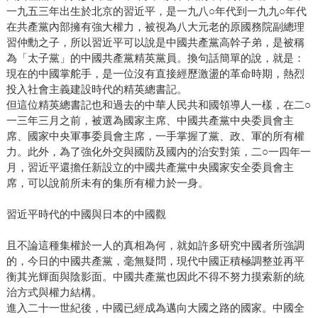
一九五三年出生於北京的習近平，是一九八○年代到一九九○年代
在共產黨內部擁有強大權力，被視為八大元老的原國務院副總理
習仲勳之子，所以習近平可以說是中國共產黨高幹子弟，是被稱
為「太子黨」的中國共產黨精英黨員。換句話簡單的說，就是：
現在的中國掌舵手，是一位沒有直接經歷激盪的革命時期，熱烈
投入社會主義建設時代的精英總書記。
但這位精英總書記也和過去的中華人民共和國領導人一樣，在二○
一三年三月之前，被選為國家主席、中國共產黨中央委員會主
席、國家中央軍事委員會主席，一手掌握了黨、政、軍的所有權
力。此外，為了強化外交與國防及國內的治安對策，二○一四年一
月，習近平還擔任新設立的中國共產黨中央國家安全委員會主
席，可以說前所未有的集所有權力於一身。
習近平時代的中國與日本的中國觀
且不論這種集權於一人的真相為何，就如許多研究中國者所強調
的，今日的中國共產黨，毫無疑問，現代中國正積極調整並再平
衡其光輝面與陰影面。中國共產黨也因此不得不努力摸索新的統
治方式與權力結構。
進入二十一世紀後，中國已經成為邁向大國之路的國家。中國全