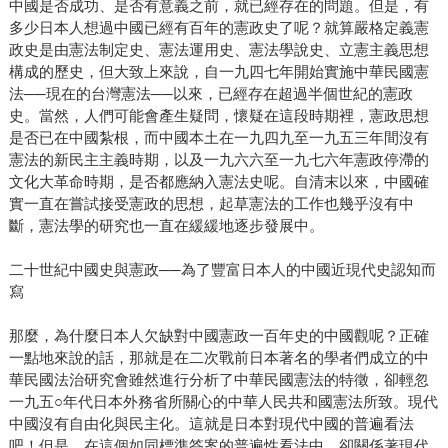
中國是否成功、是否有意義之前，就已經存在的問題。但是，有
多少日本人想過中國已經有百年的憲政史了呢？就算嚴格定義憲
政史是由憲法制定史、憲法運用史、憲法學說史、立憲主義思想
構成的歷史，但大致上來說，自一九四七年開始實施中華民國憲
法──現在的台灣憲法──以來，已經存在超過半個世紀的憲政
史。當然，人們可能會產生疑問，懷疑在這段時期裡，憲政思想
是否已在中國紮根，而中國本土在一九四九至一九五三年間沒有
憲法的新民主主義時期，以及一九六六至一九七六年憲政停滯的
文化大革命時期，是否都應納入憲法史呢。自清末以來，中國確
實一直在嘗試接受憲政的思想，起草憲法的工作也幾乎沒有中
斷，憲法學的研究也一直在緩緩地逐步發展中。
二十世紀中國史與憲政──為了豐富日本人的中國近現代史認知而
寫
那麼，為什麼日本人欠缺對中國憲政一百年史的中國觀呢？正確
一點地來說的話，那就是在二次戰前日本著名的學者們成立的中
華民國法治研究會雖然進行分析了中華民國憲法的特徵，卻輕忽
一九五○年代日本外務省所關心的中華人民共和國憲法所致。現代
中國沒有自由化與民主化。這就是日本對現代中國的普遍看法
吧！但是，在這個如同標準答案的普遍性看法中，卻關係著現代