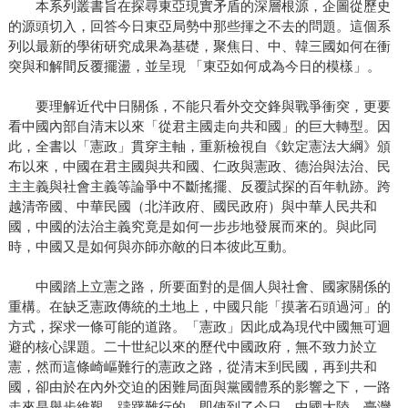
本系列叢書旨在探尋東亞現實矛盾的深層根源，企圖從歷史
的源頭切入，回答今日東亞局勢中那些揮之不去的問題。這個系
列以最新的學術研究成果為基礎，聚焦日、中、韓三國如何在衝
突與和解間反覆擺盪，並呈現 「東亞如何成為今日的模樣」。
要理解近代中日關係，不能只看外交交鋒與戰爭衝突，更要
看中國內部自清末以來「從君主國走向共和國」的巨大轉型。因
此，全書以「憲政」貫穿主軸，重新檢視自《欽定憲法大綱》頒
布以來，中國在君主國與共和國、仁政與憲政、德治與法治、民
主主義與社會主義等論爭中不斷搖擺、反覆試探的百年軌跡。跨
越清帝國、中華民國（北洋政府、國民政府）與中華人民共和
國，中國的法治主義究竟是如何一步步地發展而來的。與此同
時，中國又是如何與亦師亦敵的日本彼此互動。
中國踏上立憲之路，所要面對的是個人與社會、國家關係的
重構。在缺乏憲政傳統的土地上，中國只能「摸著石頭過河」的
方式，探求一條可能的道路。「憲政」因此成為現代中國無可迴
避的核心課題。二十世紀以來的歷代中國政府，無不致力於立
憲，然而這條崎嶇難行的憲政之路，從清末到民國，再到共和
國，卻由於在內外交迫的困難局面與黨國體系的影響之下，一路
走來是舉步維艱、躊躇難行的。即使到了今日，中國大陸、臺灣