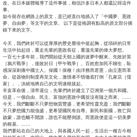
改。在日本媒體報導了這件事後，相信許多日本人都還記得這件
事。
如今留存在網路上的原文，是已經直白地插入了「中國夢、憲政
夢、自由夢」等文字的文章。 以下是從格調有點高的原文部分摘
錄下來的文字。
今天，我們終於可以從厚厚的歷史塵埃中挺起胸，從瑣碎的日常
生活中抬起頭，重走先輩的憲政長征，重溫先輩的偉大夢想。
一百七十多年前，我們開始從天朝上國的迷夢中醒來。先敗於英
［鴉片戰爭］，後敗於日［甲午戰爭］。百姓愈加民不聊生，恥
感深深刺痛中國士人。保國！保種！由洋務而君憲，由立憲而革
命。從器物到制度再至文化，激憤者不惜徹底打倒「孔家店［儒
家］」，決絕地將自己的文明連根拔起。
辛亥革命後，清帝退位，先輩們終於建立了亞洲第一個共和國。
但是，一個自由、民主、富強的憲政中國並沒有隨之而來。……
今天，我們斷斷不只夢想物質豐盛，更希望性靈充盈；我們斷斷
不只夢想國力能強盛，更希望國民有自尊。新民和新國，救亡與
啟蒙，誰也離不開誰，誰也不能壓倒誰。而憲政便是這一切美夢
的根基。……
我們要站在自己的大地上，與各國人民一起，生活出一種古今相