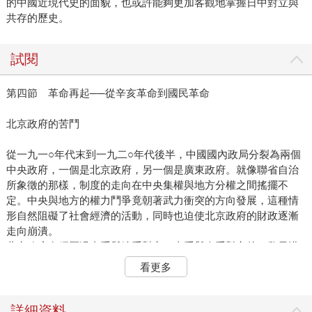
的中國近現代史的面貌，也或許能夠更加客觀地掌握日中對立與
共存的歷史。
試閱
第四節 革命再起──從辛亥革命到國民革命
北京政府的苦鬥
從一九一○年代末到一九二○年代後半，中國國內政局分裂為兩個
中央政府，一個是北京政府，另一個是廣東政府。就像聯省自治
所象徵的那樣，制度的走向在中央集權與地方分權之間搖擺不
定。中央與地方的權力鬥爭竟朝著武力衝突的方向發展，這種情
形自然阻礙了社會經濟的活動，同時也迫使北京政府的財政逐漸
走向崩潰。
北京政府在經歷過直系與皖系對立、直系與奉系對立後，黎元洪
重回大總統的位子，一九二二年8月，再度召開舊國會，至此，基
看更多
於舊約法的法統被恢復了。再啟的國會宣布「應該體認制憲工作
是當前唯一的目標」（李強選編《北洋時期國會會議記錄彙編》
第十三冊，國家圖書館出版社，二○一○年），展現了讓憲政回到
詳細資料