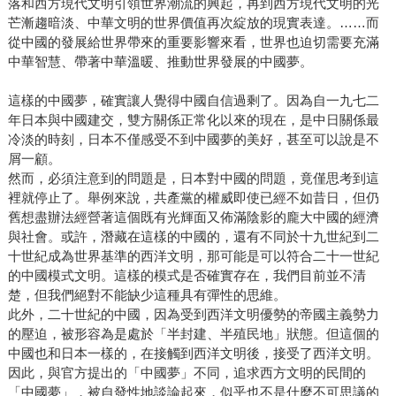
落和西方現代文明引領世界潮流的興起，再到西方現代文明的光
芒漸趨暗淡、中華文明的世界價值再次綻放的現實表達。……而
從中國的發展給世界帶來的重要影響來看，世界也迫切需要充滿
中華智慧、帶著中華溫暖、推動世界發展的中國夢。
這樣的中國夢，確實讓人覺得中國自信過剩了。因為自一九七二
年日本與中國建交，雙方關係正常化以來的現在，是中日關係最
冷淡的時刻，日本不僅感受不到中國夢的美好，甚至可以說是不
屑一顧。
然而，必須注意到的問題是，日本對中國的問題，竟僅思考到這
裡就停止了。舉例來說，共產黨的權威即使已經不如昔日，但仍
舊想盡辦法經營著這個既有光輝面又佈滿陰影的龐大中國的經濟
與社會。或許，潛藏在這樣的中國的，還有不同於十九世紀到二
十世紀成為世界基準的西洋文明，那可能是可以符合二十一世紀
的中國模式文明。這樣的模式是否確實存在，我們目前並不清
楚，但我們絕對不能缺少這種具有彈性的思維。
此外，二十世紀的中國，因為受到西洋文明優勢的帝國主義勢力
的壓迫，被形容為是處於「半封建、半殖民地」狀態。但這個的
中國也和日本一樣的，在接觸到西洋文明後，接受了西洋文明。
因此，與官方提出的「中國夢」不同，追求西方文明的民間的
「中國夢」，被自發性地談論起來，似乎也不是什麼不可思議的