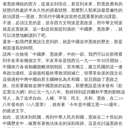
著憲政傳統的西方，從過去到現在，甚至到未來，對憲政應有的
狀態仍然處於半永久性的摸索狀態，那麼對人類來說最普遍性的
政治課題──憲政，對現代中國來說當然也題重要的政治課題。
不過，必須注意的是，並非西方文明派是憲政派，而中華文明派
就是反憲政派。這一點從前面提到過的「中國夢、憲政夢」，就
可以清楚地解讀到了吧。
還有一點我們更應該注意到的，就是中國追求憲政的歷史，那是
相當漫長的時間。
請再一次檢視「中國夢、憲政夢」中的一節。我們可以在那裡看
到辛亥革命幾個文字。辛亥革命是指西元一九一一年10月開始，
中國南方各省相繼脫離清朝朝廷，宣布獨立，建立民國的這一連
串政治過程。這個過程最終導致清朝滅亡，領導革命派的孫文在
這個過程中將中國由君主國轉化為共和國，並且開啟了憲政之
路。但若要嚴格追溯中國憲政的起點，那麼應該是清末發布《欽
定憲法大網》的公元一九○八年。曾經得到諾貝爾和平獎的劉曉波
等人，為了追求自由、人權、平等、民主、共和、憲政，在二○○
八年發布的《○八憲章》，就有著「今年是中國立憲一○○週年」
的敘述文字。
如此，從清末到民國，再到中華人民共和國，憲政在二十世紀的
中國歷史中，確實有著無法抹去的深刻痕跡。這是在討論憲政在