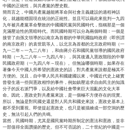
中國的正統性，與共產黨的歷史觀。
簡而言之，中國共產黨越能將革命與社會主義建設的過程神話
化，就越能穩固現在統治的正統性。並且可以藉此來批判一九四
九年被共產黨革命擊敗的中國國民黨與民國時代，指稱那是一個
充滿壓迫性的黑暗時代。而民國時期可以分為兩個時期：一個是
接管了由孫文領導的以南京為首都的中華民國臨時政府（即所謂
的南京政府）的袁世凱等人，以北京為首都的北京政府時期（一
九一二年～一九二八年），和由蔣介石和國民黨領導的國民政府
時期（一九二八年～一九四八年），與其後邁入憲政階段的中華
民國政府期（一九四八年～現在）。但無論哪個時期，如果存在
著像今天中國人所希望的憲政史的話，對共產黨來說都是極其不
方便的。況且，自中華人民共和國建國以來，中國近代史上確實
曾發生過一些與憲政相悖的事件，例如鎮壓追求自由民主的知識
分子的反右派鬥爭，以及給中國社會帶來巨大混亂的文化大革
命。因此，憲政史對共產黨來說，是一個極不方便存在的現實。
所以，無論是對民國史還是對人民共和國史來說，憲政史基本上
都不受到重視。即使提起憲政史，也只是被描繪成一部空洞的歷
史，無法引起人們的共鳴。
當然，民國時期，尤其是國民黨時期所制定的憲法和憲政，並非
一部值得全面讚揚的歷史。但不可否認的，二十世紀的中國是一