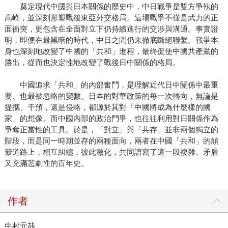
奠定現代中國與日本關係的歷史中，中日戰爭是雙方爭執的
高峰，並深刻形塑戰後東亞外交格局。這場戰爭不僅是武力的正
面衝突，更包含在全面對立下仍持續進行的交涉與溝通。事實證
明，即便在最黑暗的時代，中日之間仍未徹底斷絕聯繫。戰爭本
身也深刻地改變了中國的「共和」進程，最終促使中國共產黨的
勝出，從而也決定性地改變了戰後日中關係的格局。
中國追求「共和」的內部奮鬥，是理解近代日中關係中最重
要、也最被忽略的變數。日本的對華政策的每一次轉向，無論是
提攜、干預，還是侵略，都源於其對「中國將成為什麼樣的國
家」的想像。而中國內部的政治鬥爭，也往往利用對日關係作為
爭奪正當性的工具。於是，「對立」與「共存」並非兩個獨立的
階段，而是同一時期並存的兩種面向，兩者在中國「共和」的顛
簸道路上，相互糾纏，彼此激化，共同譜寫了這一段複雜、矛盾
又充滿悲劇性的百年史。
作者
中村元哉