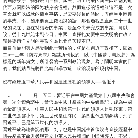
的國際秩序，轉變成由主權、國民、領土構成的國民國家基於近
代西方國際法的國際秩序的過程。然而這樣的過程並這不是一次
革命就可以成就的簡單事情，是需要漫長的時間，歷經重重困難
的事業。不，如果要更正確地說的話，那個過程是直到二十一世
紀的現在，還在持續著的事業，是至今尚未完成的事業。可以
說，從十九世紀末到今日，中國一直掙扎於要中華文明的仁政？
還是要西洋文明的憲政？為此問題苦惱不已。
而目前最能讓人感受到此一苦惱的，就是在習近平政權下，因為
二○一三年《南方周末》雜誌所刊載的，以〈中國夢，憲政夢〉為
標題的新年賀文，所引發的一系列政治現象。為了闡明本書的目
的，我們姑且先將目光轉向導致這一政治現象的現代中國。
沒有經歷過中華人民共和國建國歷程的領導人──習近平
二○一二年十一月十五日，習近平在中國共產黨第十八屆中央和會
第一次全體會議中，當選為中國共產黨的中央總書記，成為中國
的最高領導人。中華人民共和國第一世代的領導人是毛澤東，第
二世代是鄧小平，第三世代是江澤民，第四世代是胡錦濤，到了
習近平，已是第五世代的領導人。
習近平成為總書記的那一刻，也是中國誕生首位沒有直接經歷中
國共產黨革命與參與建立中華人民共和國的中國領導人。不過，