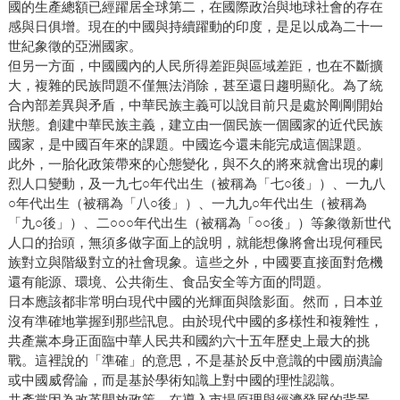
國的生產總額已經躍居全球第二，在國際政治與地球社會的存在
感與日俱增。現在的中國與持續躍動的印度，是足以成為二十一
世紀象徵的亞洲國家。
但另一方面，中國國內的人民所得差距與區域差距，也在不斷擴
大，複雜的民族問題不僅無法消除，甚至還日趨明顯化。為了統
合內部差異與矛盾，中華民族主義可以說目前只是處於剛剛開始
狀態。創建中華民族主義，建立由一個民族一個國家的近代民族
國家，是中國百年來的課題。中國迄今還未能完成這個課題。
此外，一胎化政策帶來的心態變化，與不久的將來就會出現的劇
烈人口變動，及一九七○年代出生（被稱為「七○後」）、一九八
○年代出生（被稱為「八○後」）、一九九○年代出生（被稱為
「九○後」）、二○○○年代出生（被稱為「○○後」）等象徵新世代
人口的抬頭，無須多做字面上的說明，就能想像將會出現何種民
族對立與階級對立的社會現象。這些之外，中國要直接面對危機
還有能源、環境、公共衛生、食品安全等方面的問題。
日本應該都非常明白現代中國的光輝面與陰影面。然而，日本並
沒有準確地掌握到那些訊息。由於現代中國的多樣性和複雜性，
共產黨本身正面臨中華人民共和國約六十五年歷史上最大的挑
戰。這裡說的「準確」的意思，不是基於反中意識的中國崩潰論
或中國威脅論，而是基於學術知識上對中國的理性認識。
共產黨因為改革開放政策，在導入市場原理與經濟發展的背景