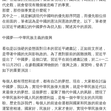
代史觀，就會發現有幾個被忽略了的事實。
那麼，那些個事實是什麼呢？
其中之一，就是解讀現代中國時的優先順序問題，而優先順位排
在前面的，筆者認為是中國的憲法與憲政的歷史。以下，筆者便
以習近平總書記的中國夢作為切入點，闡述其中的原因。
中國夢──中華民族主義的復興
看似是以強硬的姿態面對日本的習近平總書記，正如前文所述，
是帶著中國的光與影執政的。為了應對眼前的困難挑戰，習近平
提出了「中國夢」這個口號。習近平在就任總書記後，於二○一二
年11月29日，在參觀國家博物館的「復興之路」展覽時，發表了
如下的重要演說：
每個人都有理想和追求，都有自己的夢想。現在，大家都在討論
中國夢，我以為，實現中華民族偉大復興，就是中華民族近代以
來最偉大的夢想。這個夢想，凝聚了幾代中國人的夙願，體現了
中華民族和中國人民的整體利益，是每一個中華兒女的共同期
盼。歷史告訴我們，每個人的前途命運都與國家和民族的前途命
運緊密相連。國家好，民族好，大家才會好。實現中華民族偉大