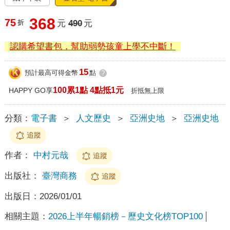
368
75
折
元
490
元
認購希望書包，幫助弱勢孩童上學不中斷！
15
預計最高可得金幣
點
?
100累1點 4點抵1元
HAPPY GO享
折抵無上限
分類：
電子書
＞
人文歷史
＞
亞洲史地
＞
亞洲史地
追蹤
作者：
中村元哉
追蹤
出版社：
臺灣商務
追蹤
出版日：
2026/01/01
相關主題：
2026上半年暢銷榜－歷史文化榜TOP100