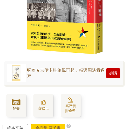
呀哈★吉伊卡哇旋風再起，精選周邊看過
加購
來
寫評價
好書
喜歡+1
賺金幣
?
紙本平裝
金石堂 電子書