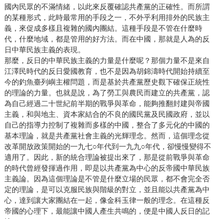
國內民眾的不滿情緒，以此來反覆確認共產黨的正確性。而所謂
的某種形式，此時最常用的手段之一，不外乎利用排外的民族主
義，來促成多樣且複雜的國內團結。這種手段是不管在什麼時
代，什麼地域，都是管用的好方法。而在中國，那就是人為的反
日中華民族主義的表現。
那麼，反日的中華民族主義的力量是什麼呢？那個力量不是來自
江澤民時代的反日愛國教育，也不是因為胡錦濤時代開始持續至
今的釣魚臺列嶼主權問題，而是基於共產黨歷史觀下確保正統性
的理論的力量。也就是說，為了勞工與農民而建立的共產黨，認
為自己經過二十世紀前半期的戰爭與革命，能夠推翻封建與帝國
主義，和與地主、資本家結合的不良的國民黨及民國政府，並以
自己的指導力控制了複雜而多樣的中國，整合了多元化的中國的
基本理論，就是共產黨社會主義的光輝理念。然而，這個理念從
改革開放政策開始的一九七○年代到一九九○年代，卻慢慢變得不
適用了。因此，新的統合理論被提出來了，那是從前戰爭與革命
的時代曾經發揮過作用，即是以共產黨為中心的反帝國中華民族
主義論。因為這個理論是不管是什麼立場的民眾，都不會完全否
定的理論，是可以克服民族與階級的對立，並且能以共產黨為中
心，達到讓大家團結在一起，像金科玉律一般的理念。在這種反
帝國的心理下，最能讓中國人產生共鳴的，便是中國人反日的記