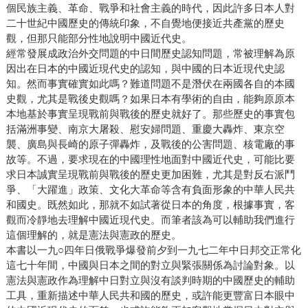
個民族主義、革命、戰爭和社會主義的時代，因此許多日本人對
二十世紀中國歷史的傳統印象，不自覺地便接近共產黨的歷史
觀，但那只能部分性地說明中國近代史。
經常發展成政治外交問題的中日間歷史認知問題，常被理解為原
因出在日本的中國近現代史的認知，與中國的日本近現代史認
知。然而事實確實如此嗎？難道問題不是潛伏在兩國各自的本國
史觀，尤其是戰後史觀嗎？如果日本有學術的自由，能夠原原本
本地基於事實呈現戰前與戰後的歷史就好了。那些歷史的事實包
括滿洲事變、南京大屠殺、慰安婦問題、重慶大轟炸、東京空
襲、廣島與長崎的原子彈轟炸，及戰後的公害問題、核電廠的事
故等。不過，要求現在的中國理性地面對中國近代史，可能比要
求日本誠實呈現戰前與戰後的歷史更加困難，尤其是對反右派鬥
爭、「大躍進」政策、文化大革命等含有負面形象的中華人民共
和國史。既然如此，那就不如試著從日本的角度，根據事實，客
觀而冷靜地去理解中國近現代史。而筆者該為可以輔助我們進行
這個理解的，就是憲法與憲政的歷史。
本書以一九○四年日俄戰爭爆發前夕到一九七二年中日邦交正常化
這七十年間，中國與日本之間的對立與緊張關係為討論對象。以
憲法與憲政作為理解中日對立與沒有談判時期的中國歷史的輔助
工具，重新描述中華人民共和國的歷史，或許能更豐富日本眼中