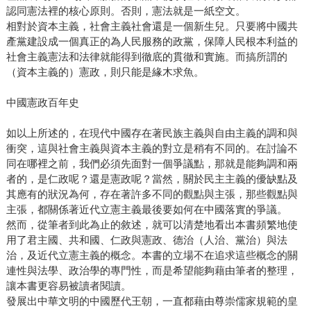
認同憲法裡的核心原則。否則，憲法就是一紙空文。
相對於資本主義，社會主義社會還是一個新生兒。只要將中國共
產黨建設成一個真正的為人民服務的政黨，保障人民根本利益的
社會主義憲法和法律就能得到徹底的貫徹和實施。而搞所謂的
（資本主義的）憲政，則只能是緣木求魚。
中國憲政百年史
如以上所述的，在現代中國存在著民族主義與自由主義的調和與
衝突，這與社會主義與資本主義的對立是稍有不同的。在討論不
同在哪裡之前，我們必須先面對一個爭議點，那就是能夠調和兩
者的，是仁政呢？還是憲政呢？當然，關於民主主義的優缺點及
其應有的狀況為何，存在著許多不同的觀點與主張，那些觀點與
主張，都關係著近代立憲主義最後要如何在中國落實的爭議。
然而，從筆者到此為止的敘述，就可以清楚地看出本書頻繁地使
用了君主國、共和國、仁政與憲政、德治（人治、黨治）與法
治，及近代立憲主義的概念。本書的立場不在追求這些概念的關
連性與法學、政治學的專門性，而是希望能夠藉由筆者的整理，
讓本書更容易被讀者閱讀。
發展出中華文明的中國歷代王朝，一直都藉由尊崇儒家規範的皇