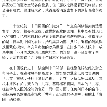
與香港三個憲政空間各自發展，但「憲政之路是否已到終點」仍
然沒有答案。要理解未來，就得先看清過去留下的深刻傷痕與努
力。
二十世紀初，中日兩國的知識分子、外交官與媒體如何透過
留學、外交、報導等途徑，建構對彼此的認知。其中既有對現代
化的期待，也有來自利益與文明觀差異的誤解與輕蔑。值得注意
的是，日本對中國的看法，始終與其內部「共和」進程的混亂與
反覆緊密掛鉤。辛亥革命後的政局動盪，在許多日本人眼中，成
為中國「不具備成為現代國家能力」的證據，這不僅影響了輿
論，更深刻塑造了之後數十年日本的對華政策。
在中國現代史中，談論到中日關係，往往聚焦於彼此的對立
與戰爭上。在這種敘事的角度下，對於雙方通常以失敗告終的
「共存」嘗試，便往往遭到忽視。「共存」之所以難以成功，其
根本原因在於，雙方的「共存」基礎極不穩固。日本的「共存」
往往帶有支配與控制的色彩；而中國方面，任何與日本的合作，
都極易在民族主義高漲與「共和」正當性的爭論中，被貼上「賣
國」的標籤。