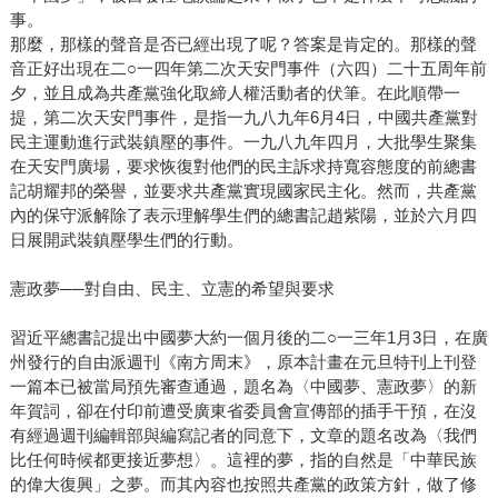
事。
那麼，那樣的聲音是否已經出現了呢？答案是肯定的。那樣的聲
音正好出現在二○一四年第二次天安門事件（六四）二十五周年前
夕，並且成為共產黨強化取締人權活動者的伏筆。在此順帶一
提，第二次天安門事件，是指一九八九年6月4日，中國共產黨對
民主運動進行武裝鎮壓的事件。一九八九年四月，大批學生聚集
在天安門廣場，要求恢復對他們的民主訴求持寬容態度的前總書
記胡耀邦的榮譽，並要求共產黨實現國家民主化。然而，共產黨
內的保守派解除了表示理解學生們的總書記趙紫陽，並於六月四
日展開武裝鎮壓學生們的行動。
憲政夢──對自由、民主、立憲的希望與要求
習近平總書記提出中國夢大約一個月後的二○一三年1月3日，在廣
州發行的自由派週刊《南方周末》，原本計畫在元旦特刊上刊登
一篇本已被當局預先審查通過，題名為〈中國夢、憲政夢〉的新
年賀詞，卻在付印前遭受廣東省委員會宣傳部的插手干預，在沒
有經過週刊編輯部與編寫記者的同意下，文章的題名改為〈我們
比任何時候都更接近夢想〉。這裡的夢，指的自然是「中華民族
的偉大復興」之夢。而其內容也按照共產黨的政策方針，做了修