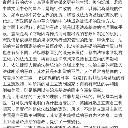
帝所施行的德治，為更多百姓帶來更好的生活。換句話說，君臨
中華文明中心的皇帝，是施行仁政的。然而，以德治為基礎的仁
政，如今已經不符合世界的潮流，將被以法治為基礎的憲政取而
代之。憲政將是在中華文明的中心地成為被需求的政治方式。
從字面上來理解，所謂的憲政，就是以憲法為基礎的治理國家手
段。憲法是為了防範因為德治而可能出現的惡政所制定的規則，
憲政便是依據那樣的規則來執行國家管理的政治。舉例來說，法
治的性質會因憲法的性質而改變，以法治為基礎的憲政性質自然
也會有所不同。若以嚴格區別的眼光來看待，藉由法律來限制君
主權力的法治主義，與藉由法律來拘束包括君主在內的專斷權
力、依法擁護人權的法律統治的立場上來說，法治主義的憲政與
法律統治的憲政，其本質是有相當的不同。人們通常會想像的，
有憲法的君主國──例如戰前的日本，就是採用以法治為基礎的君
主立憲政體，即所謂的君主立憲制國家；而擁有憲法的共和國──
例如美國，則是採用以法治為基礎的民主立憲制國家。
但是，用這樣的二分法的理解，並非都是正確的。舉英國為例來
說，就可以清楚地明白為什麼這麼說了。英國雖然是立憲君主制
國家，但實行的是依法統治的憲政。所以，不論是立憲君主制國
家還是立憲民主制國家，其立憲主義模式的憲政內容本身，事實
上都給基於法治的憲政，提供了一些變化。
一般而言，立憲主義源自現代憲政的概念，它以依法治理國家、