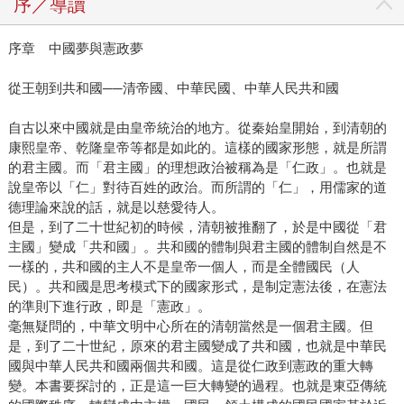
序／導讀
序章 中國夢與憲政夢
從王朝到共和國──清帝國、中華民國、中華人民共和國
自古以來中國就是由皇帝統治的地方。從秦始皇開始，到清朝的
康熙皇帝、乾隆皇帝等都是如此的。這樣的國家形態，就是所謂
的君主國。而「君主國」的理想政治被稱為是「仁政」。也就是
說皇帝以「仁」對待百姓的政治。而所謂的「仁」，用儒家的道
德理論來說的話，就是以慈愛待人。
但是，到了二十世紀初的時候，清朝被推翻了，於是中國從「君
主國」變成「共和國」。共和國的體制與君主國的體制自然是不
一樣的，共和國的主人不是皇帝一個人，而是全體國民（人
民）。共和國是思考模式下的國家形式，是制定憲法後，在憲法
的準則下進行政，即是「憲政」。
毫無疑問的，中華文明中心所在的清朝當然是一個君主國。但
是，到了二十世紀，原來的君主國變成了共和國，也就是中華民
國與中華人民共和國兩個共和國。這是從仁政到憲政的重大轉
變。本書要探討的，正是這一巨大轉變的過程。也就是東亞傳統