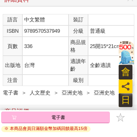
軌道的企圖心。重視權力分立與自由保障，後來給中國憲政史發
展帶來影響的王寵惠，於此時受命組閣，並欲落實胡適等人「憲
政政府、公開政府、計面性政府」的政治信條。結果，廣東政府
語言
中文繁體
裝訂
以維護舊約法為目標的行動陷入僵局，孫文的南方勢力於是再次
ISBN
9789570537949
分級
普通級
走向革命。
而北京政府重建憲政的工作，也一再遭受打擊，重建憲政的工作
商品規
可以說是困難重重。因為北京政府想以《天壇憲草》為基礎，再
頁數
336
25開15*21cm
格
度展開制憲的行動，但是原本就有很多人對《天壇憲草》感到不
滿，所以對北京政府此次制定憲法的行動採取抵制的態度。於
適讀年
出版地
台灣
全齡適讀
是，北京政府不得不強行召開憲法會議。然而這種不顧外界看
齡
會
法，一意孤行的作為，反而擴大了社會對國會制定憲法的不信任
感。
注音
級別
員
憲政的夭折
電子書
＞
人文歷史
＞
亞洲史地
＞
亞洲史地
日
北京政府在苦苦尋求重建憲政之時，制憲出現了新的進展。一九
商品評價
二三年10月，曹錕為了鞏固自己的勢力基礎，接受美國的支援，
電子書
以大筆的金錢賄賂國會的議員，就任大總統，並制定了《中華民
國憲法》──為了區別一九四六年制定的《中華民國憲法》，這時
寫評價
※ 本商品會員日滿額金幣加碼回饋最高15倍
制定的憲法在此稱為《曹錕憲法》──，試圖建立新的法統。