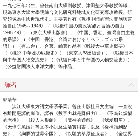
一九七三年出生。曾任南山大學副教授、津田塾大學教授等職，
現為東京大學大學院綜合文化研究科地域文化研究專攻教授。研
究領域為中國近現代史。主要著作有《戰後中國的憲法實施與言
論自由1945～1949》（《戦後中国の憲政実施と言論の自由
1945-49》）（東京大學出版會）、《中國、香港、臺灣自由主義
的系譜》（《中国、香港、台湾におけるリベラリズムの系
譜》）（有志舎）。合著、編著作品有《戰後大中華史概要》
（《概説 中華圏の戦後史》）（東京大學出版會）、《戰後日本
與中華圈人物交流史》（《戦後日本と中華圏の人物交流史》）
（公益財團法人東洋文庫）等作品。
譯者
郭清華
淡江大學東方語文學系畢業。曾任出版社日文主編，一直沒
有離開翻譯的崗位。譯有《數字力就是賺錢力》、《不為錢煩惱
的老後》、《殺人人形館》、《魔神的遊戲》、《我愛廚房》、
《天璋院篤姬》等文學小說及生活實用書，以及《從神話到歷
史》、《絢爛的世界帝國》、《疾馳的草原征服者》、《全世界