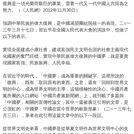
復興是一項光榮而艱巨的事業，需要一代又一代中國人共同為之
努力。（《人民網》2012年11月30日）
強調中華民族的偉大復興，是中國渴望團結與統一的表現。二○一
三年三月十七日，習近平在全國人民代表大會的演說中，也做了
以下的表示。
實現全面建成小康社會，建成富強民主文明合諧的社會主義現代
化國家的奮鬥目標，實現中華民族偉大復興的中國夢，就是要實
現國家富強、民族振興、人民幸福。
在習近平的時代，「中國夢」成為重要的關鍵字。這裡所說的
「復興」，既有「取回原有的東西」之意，還有「回歸到世界文
明的中心，成為世界文明的主導」這個積極性的決心。中國共產
黨所屬的入口網站「中國共產黨新聞網」上，就刊載了多篇與
「中國夢」相關的宣傳性論文，其中一篇被廣泛引用的文章，是
公茂虹的〈中國夢：中國在當今世界的嶄新形象〉（二○一三年七
月三日），筆者在此引用這篇文章中的以下一段話。
從世界文明史來看，中國夢是從華夏文明作為世界文明中心的失