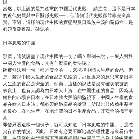
憶。
當然，以上說的是共產黨的中國近代史觀──請注意，這不是日本
的近代史觀與中日關係史觀──，但這個近代史觀卻並非完全真
實。不過，這樣的現代中國的實態與反日民族主義的關係性，是
必須反覆推敲、確認的。
日本忽略的中國
那麼，這就說盡了現代中國的一切了嗎？舉例來說，一般人對於
中國人生產的食品，具有什麼樣的看法呢？
確實無法用一句「那是安全的」，來概括中國人生產的食品。但
是，若說中國人生產的食品是危險的，那反過來的意思就是日本
人生產的食品是安全的。然而，這樣的說法是沒有確切依據的。
事實上，也有人認為由日本人出資，在中國生產的食品，因為其
銷售的市場在日本，在日本強大輿論的監視下，中國人生產的食
品在輸入日本時，都必須經過樣品的檢查，所以比只依賴生產者
的良心，在地生產、在地消費的日本生產食品，其安全的機率更
高。
即使只看這樣一個例子，就可以知道「日本忽略的中國」，是確
實存在的情況。因此，日本有必要不斷地基於理性思考來看待中
國。在這樣的主體意識下重新審視現代中國與至今為止的中國近