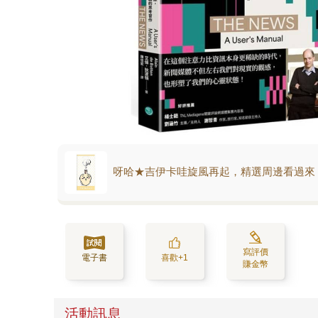
呀哈★吉伊卡哇旋風再起，精選周邊看過來
寫評價
電子書
喜歡+1
賺金幣
活動訊息