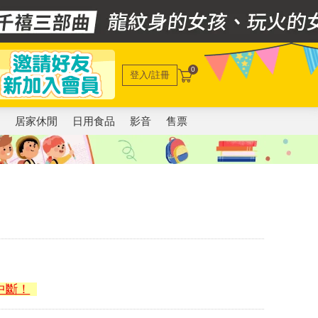
0
登入/註冊
電
居家休閒
日用食品
影音
售票
中斷！