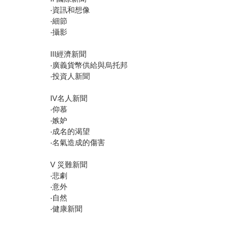
‧資訊和想像
‧細節
‧攝影
III經濟新聞
‧廣義貨幣供給與烏托邦
‧投資人新聞
IV名人新聞
‧仰慕
‧嫉妒
‧成名的渴望
‧名氣造成的傷害
V 災難新聞
‧悲劇
‧意外
‧自然
‧健康新聞