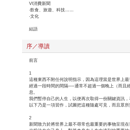
VI消費新聞
‧飲食、旅遊、科技……
‧文化
結語
序／導讀
前言
1
這種東西不附任何說明指示，因為這理當是世界上最
經過一段時間的間隔──通常不超過一個晚上（而且經
息。
我們暫停自己的人生，以便再次取得一份關鍵資訊，
以下乃是一項習作，試圖把這種隨處可見，而且眾所
2
新聞致力於將世界上最不尋常也最重要的事物呈現在