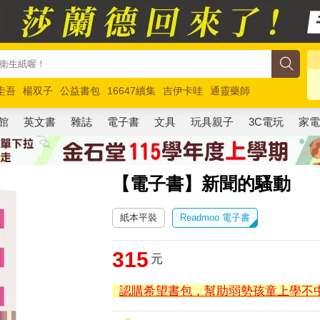
圭吾
楊双子
公益書包
16647續集
吉伊卡哇
通靈藥師
路邊攤新作
馬斯克
玩具總動員5
超慢跑
館
英文書
雜誌
電子書
文具
玩具親子
3C電玩
家
【電子書】新聞的騷動
紙本平裝
Readmoo 電子書
315
元
認購希望書包，幫助弱勢孩童上學不