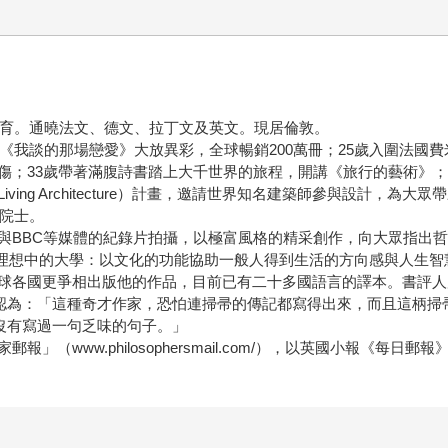
育。通曉法文、德文、拉丁文及英文。現居倫敦。
《我談的那場戀愛》大放異彩，全球暢銷200萬冊；25歲入圍法國費
傷；33歲帶著滿腹詩書踏上大千世界的旅程，開講《旅行的藝術》；
ng Architecture）計畫，邀請世界知名建築師參與設計，為大
會院士。
與BBC等媒體的紀錄片拍攝，以極富風格的精采創作，向大眾指出
om），實踐他理想中的大學：以文化的功能協助一般人得到生活的方向感與人生
國更爭相出版他的作品，目前已有二十多國語言的譯本。書評人康納立（Cr
rook）則認為：「這種奇才作家，恐怕連掃帚的傳記都寫得出來，而且
子有沒有寫過一句乏味的句子。」
（www.philosophersmail.com/‎），以英國小報《