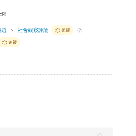
上限
議題
＞
社會觀察評論
追蹤
?
追蹤