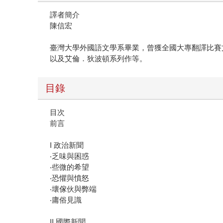
譯者簡介
陳信宏
臺灣大學外國語文學系畢業，曾獲全國大專翻譯比賽
以及艾倫．狄波頓系列作等。
目錄
目次
前言
I 政治新聞
‧乏味與困惑
‧些微的希望
‧恐懼與憤怒
‧壞傢伙與弊端
‧庸俗見識
II 國際新聞