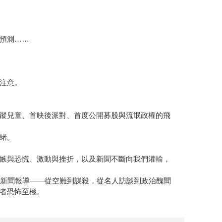
預測……
注意。
蹤兒童、首映後派對、首度公開募股與流氓政權的飛
緒。
嫉與恐慌、激動與挫折，以及新聞不斷向我們灌輸，
的新聞報導——從空難到謀殺，從名人訪談到政治醜聞
者恐怖至極。