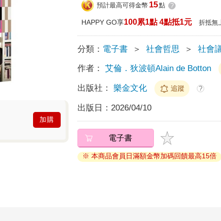
15
預計最高可得金幣
點
?
100累1點 4點抵1元
HAPPY GO享
折抵無
分類：
電子書
＞
社會哲思
＞
社會
作者：
艾倫．狄波頓Alain de Botton
出版社：
樂金文化
追蹤
?
出版日：
2026/04/10
加購
電子書
※ 本商品會員日滿額金幣加碼回饋最高15倍