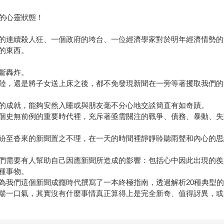
的心靈狀態！
的連續殺人狂、一個政府的垮台、一位經濟學家對於明年經濟情勢的
的東西。
斷轟炸。
陸，還是將子女送上床之後，都不免發現新聞在一旁等著攫取我們的
的成就，能夠安然入睡或與朋友毫不分心地交談簡直有如奇蹟。
個史無前例的重要時代裡，充斥著亟需關注的戰爭、債務、暴動、失
紛至沓來的新聞置之不理，在一天的時間裡靜靜聆聽雨聲和內心的思
們需要有人幫助自己因應新聞所造成的影響：包括心中因此出現的羨
種事物。
為我們這個新聞成癮時代撰寫了一本終極指南，透過解析20種典型
喘一口氣，其實沒有什麼事情真正算得上是完全新奇、值得訝異，或