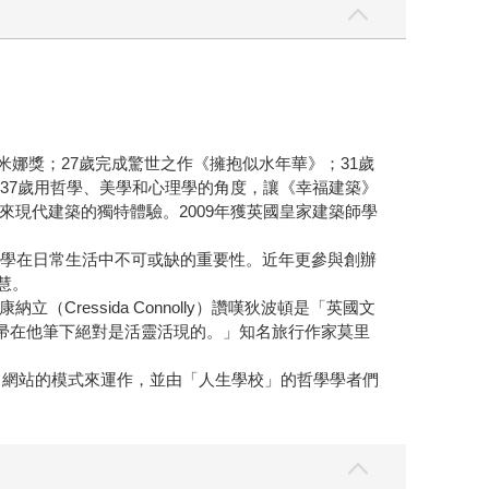
米娜獎；27歲完成驚世之作《擁抱似水年華》；31歲
37歲用哲學、美學和心理學的角度，讓《幸福建築》
眾帶來現代建築的獨特體驗。2009年獲英國皇家建築師學
哲學在日常生活中不可或缺的重要性。近年更參與創辦
智慧。
essida Connolly）讚嘆狄波頓是「英國文
這柄掃帚在他筆下絕對是活靈活現的。」知名旅行作家莫里
每日郵報》網站的模式來運作，並由「人生學校」的哲學學者們