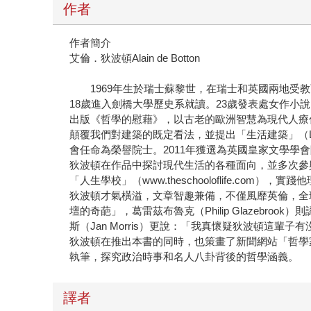
作者
作者簡介
艾倫．狄波頓Alain de Botton
1969年生於瑞士蘇黎世，在瑞士和英國兩地受教
18歲進入劍橋大學歷史系就讀。23歲發表處女作小說
出版《哲學的慰藉》，以古老的歐洲智慧為現代人療
顛覆我們對建築的既定看法，並提出「生活建築」（Livi
會任命為榮譽院士。2011年獲選為英國皇家文學學
狄波頓在作品中探討現代生活的各種面向，並多次參
「人生學校」（www.theschooloflife.c
狄波頓才氣橫溢，文章智趣兼備，不僅風靡英倫，全球各
壇的奇葩」，葛雷茲布魯克（Philip Glazeb
斯（Jan Morris）更說：「我真懷疑狄波頓這輩
狄波頓在推出本書的同時，也策畫了新聞網站「哲學家郵報」
執筆，探究政治時事和名人八卦背後的哲學涵義。
譯者