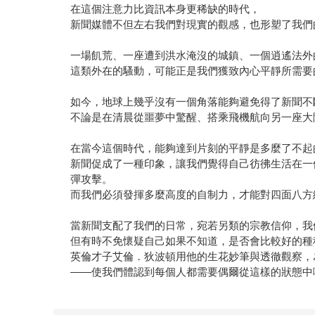
在這個注意力比資訊本身更稀缺的時代，
新聞媒體不但左右我們對現實的觀感，也形塑了我們
一場飢荒、一座遭到洪水淹沒的城鎮、一個逍遙法外
這類外在的騷動，可能正是我們獲致內心平靜所需要
如今，地球上幾乎沒有一個角落能夠避免得了新聞不
不論是在清晨從噩夢中驚醒、搭乘飛機航向另一座大
在當今這個時代，能夠達到片刻的平靜是多麼了不起
新聞促成了一種印象，讓我們覺得自己彷彿生活在一
彈攻擊。
而我們必須發揮多麼高度的自制力，才能對四面八方
當新聞支配了我們的日常，宛若另類的宗教信仰，我
但有時不免懷疑自己如果不知道，是否會比較好的種
英倫才子艾倫．狄波頓用他的生花妙筆與透徹觀察，
——使我們體認到每個人都需要偶爾從這樣的狀態中