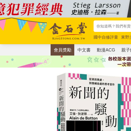
國中自修評量
東野
唯紅花綻放
奧德賽
會員獎勵
中文書
動漫ACG
親子