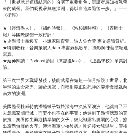
「《世界就是這樣結束的》扮演了重要角色，讓讀者感知核戰帶
來的威脅。我們凝視著無底深淵，得以自邊緣退後一步。」——
《衛報》
★《經濟學人》、《紐約時報》、《洛杉磯時報》、《泰晤士
報》等國際媒體一致好評！
★史學博士翁稷安、小說家陳育萱、詩人吳俞萱 專文導讀賞析。
★特別收錄：音樂策展人dato 專書氣氛歌單。攝影師陳藝堂精選
寫真。
★延伸閱讀！Podcast節目《閱讀夏lala》、《逗點學校》單集討
論。
第三次世界大戰爆發後，核能武器在短短一個月摧毀了世界，北
半球的生命死盡、歸於沉寂，而輻射塵正以死神的腳步慢慢飄向
南方的澳洲。
美國艦長杜威特的潛艦蠍子號於深海中流落至澳洲，他讓自己不
去意識家國已滅，而妻小也不在的事實；他遇到了熱情聰慧的莫
依拉，笑看餘生而縱情享樂的女子，彼此袒露出脆弱的心境，擦
出哀艷無聲的火花。澳洲海軍少校彼德才剛迎接女兒誕生，便接
獲委派令，必須離家在蠍子號上擔任聯絡官，與美軍出海探查來