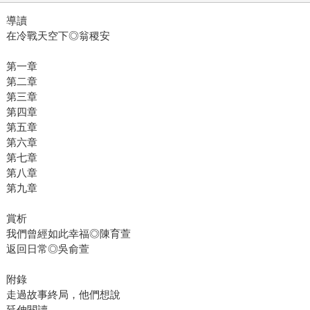
導讀
在冷戰天空下◎翁稷安
第一章
第二章
第三章
第四章
第五章
第六章
第七章
第八章
第九章
賞析
我們曾經如此幸福◎陳育萱
返回日常◎吳俞萱
附錄
走過故事終局，他們想說
延伸閱讀