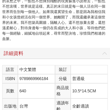
的哀愁之中，一點也不想揮別殘酷的現實躲進小說裡去，一點也
不想哀嘆，世界就是這樣。真正的末日就是每一個人活在同一個
世界而告別每一個他人。如果我還冀望生命，那是因為我相信我
和小女孩曾經活在同一個世界。她離開了，而我還繼承著這個世
界的未來。我不想築高圍牆，隔離人心。還不想放棄去愛，還想
溫柔耐心，對待身邊每一個仍在長成的大人和小孩，等待他們把
每一個經驗，細膩地佔領起來，尋常而堅決地，珍惜我們相連的
血脈。
詳細資料
語言
中文繁體
裝訂
ISBN
9789869966184
分級
普通級
商品規
頁數
640
10.5*14.5CM
格
適讀年
出版地
台灣
全齡適讀
齡