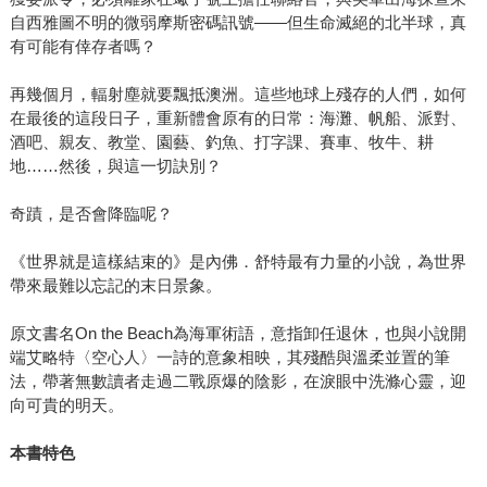
自西雅圖不明的微弱摩斯密碼訊號——但生命滅絕的北半球，真
有可能有倖存者嗎？
再幾個月，輻射塵就要飄抵澳洲。這些地球上殘存的人們，如何
在最後的這段日子，重新體會原有的日常：海灘、帆船、派對、
酒吧、親友、教堂、園藝、釣魚、打字課、賽車、牧牛、耕
地……然後，與這一切訣別？
奇蹟，是否會降臨呢？
《世界就是這樣結束的》是內佛．舒特最有力量的小說，為世界
帶來最難以忘記的末日景象。
原文書名On the Beach為海軍術語，意指卸任退休，也與小說開
端艾略特〈空心人〉一詩的意象相映，其殘酷與溫柔並置的筆
法，帶著無數讀者走過二戰原爆的陰影，在淚眼中洗滌心靈，迎
向可貴的明天。
本書特色