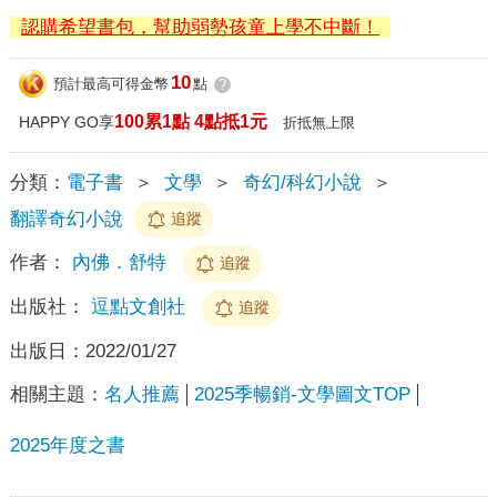
認購希望書包，幫助弱勢孩童上學不中斷！
10
預計最高可得金幣
點
?
100累1點 4點抵1元
HAPPY GO享
折抵無上限
分類：
電子書
＞
文學
＞
奇幻/科幻小說
＞
翻譯奇幻小說
追蹤
作者：
內佛．舒特
追蹤
出版社：
逗點文創社
追蹤
出版日：
2022/01/27
相關主題：
名人推薦
2025季暢銷-文學圖文TOP
2025年度之書