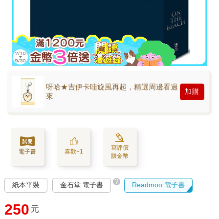
呀哈★吉伊卡哇旋風再起，精選周邊看過
加購
來
寫評價
電子書
喜歡+1
賺金幣
?
紙本平裝
金石堂 電子書
Readmoo 電子書
250
元