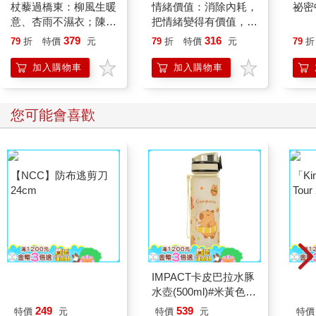
杖藜過橋東：柳風生暖
情緒價值：消除內耗，
祕密
意、杏雨不濕衣；陳亮
把情緒變得有價值，跟
恭談以心轉境的適齡漫
誰都能自在相處
379
316
79
折
特價
元
79
折
特價
元
79
折
想
加入購物車
加入購物車
您可能會喜歡
【NCC】防布逃剪刀
「Kin
24cm
Tour
Tha
－r
IMPACT卡皮巴拉水豚
水壺(500ml)#米黃色
IM00B18YL
249
539
特價
元
特價
元
特價