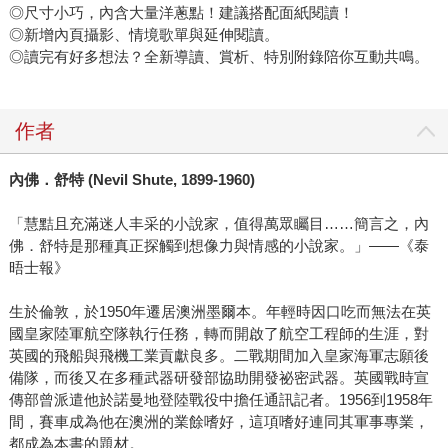
◎尺寸小巧，內含大量洋蔥點！建議搭配面紙閱讀！
◎新增內頁攝影、情境歌單與延伸閱讀。
◎讀完有好多想法？全新導讀、賞析、特別附錄陪你互動共鳴。
作者
內佛．舒特
(Nevil Shute, 1899-1960)
「慧黠且充滿迷人丰采的小說家，值得萬眾矚目……簡言之，內
佛．舒特是那種真正探觸到想像力與情感的小說家。」——《泰
晤士報》
生於倫敦，於1950年遷居澳洲墨爾本。年輕時因口吃而無法在英
國皇家陸軍航空隊執行任務，轉而開啟了航空工程師的生涯，對
英國的飛船與飛機工業貢獻良多。二戰期間加入皇家海軍志願後
備隊，而後又在多種武器研發部協助開發祕密武器。英國戰時宣
傳部曾派遣他於諾曼地登陸戰役中擔任通訊記者。1956到1958年
間，賽車成為他在澳洲的業餘嗜好，這項嗜好連同其軍事專業，
都成為本書的題材。