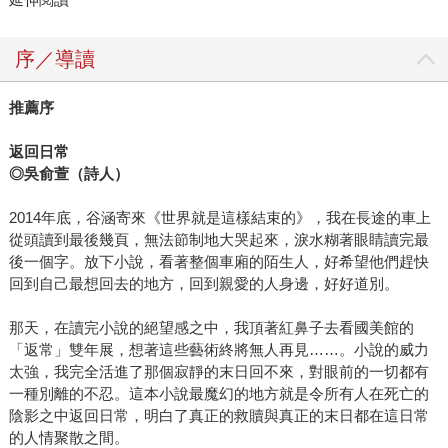
序／導讀
推薦序
返回日常
◎
吳俞萱（詩人）
2014年底，谷涵寄來《世界就是這樣結束的》，我在長途的車上
從頭讀到最後幾頁，無法節制地大哭起來，淚水糊著眼睛讀完最
後一個字。放下小說，看著整個車廂的陌生人，好希望他們趕快
回到自己最想回去的地方，回到親愛的人身邊，好好道別。
那天，在讀完小說的絕望感之中，我頂著紅鼻子去看國美館的
「返常」雙年展，想著這些藝術終將無人再見……。小說的威力
太強，我完全活進了那個寂靜的末日回不來，對眼前的一切都有
一種別離的不忍。這本小說最魔幻的地方就是令所有人在死亡的
陰影之中返回日常，明白了真正的救贖與真正的末日都在這日常
的人情聚散之間。