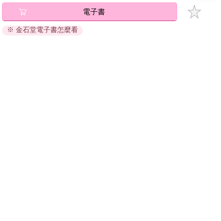
碼』至電子書服務商Readmoo進行兌換。
電子書
退換貨須知：
※ 金石堂電子書怎麼看
因版權保護，您在金石堂所購買的電子書僅能以金石堂專屬
的閱讀軟體開啟閱讀，無法以其他閱讀器或直接下載檔案。
依據「消費者保護法」第19條及行政院消費者保護處公告之
「通訊交易解除權合理例外情事適用準則」，非以有形媒介
提供之數位內容或一經提供即為完成之線上服務，經消費者
事先同意始提供。（如：電子書、電子雜誌、下載版軟體、
虛擬商品…等），
不受「網購服務需提供七日鑑賞期」的限
制
。為維護您的權益，建議您先使用「試閱」功能後再付款
購買。