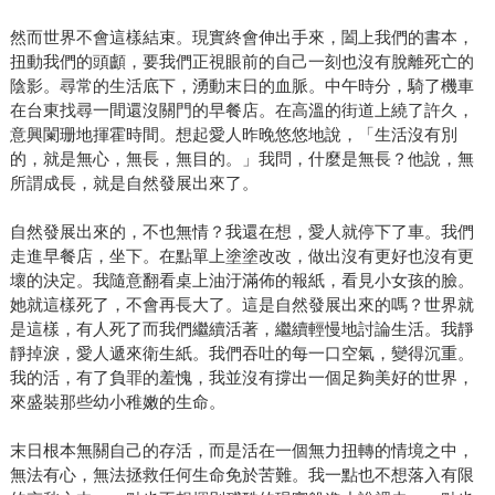
然而世界不會這樣結束。現實終會伸出手來，闔上我們的書本，
扭動我們的頭顱，要我們正視眼前的自己一刻也沒有脫離死亡的
陰影。尋常的生活底下，湧動末日的血脈。中午時分，騎了機車
在台東找尋一間還沒關門的早餐店。在高溫的街道上繞了許久，
意興闌珊地揮霍時間。想起愛人昨晚悠悠地說，「生活沒有別
的，就是無心，無長，無目的。」我問，什麼是無長？他說，無
所謂成長，就是自然發展出來了。
自然發展出來的，不也無情？我還在想，愛人就停下了車。我們
走進早餐店，坐下。在點單上塗塗改改，做出沒有更好也沒有更
壞的決定。我隨意翻看桌上油汙滿佈的報紙，看見小女孩的臉。
她就這樣死了，不會再長大了。這是自然發展出來的嗎？世界就
是這樣，有人死了而我們繼續活著，繼續輕慢地討論生活。我靜
靜掉淚，愛人遞來衛生紙。我們吞吐的每一口空氣，變得沉重。
我的活，有了負罪的羞愧，我並沒有撐出一個足夠美好的世界，
來盛裝那些幼小稚嫩的生命。
末日根本無關自己的存活，而是活在一個無力扭轉的情境之中，
無法有心，無法拯救任何生命免於苦難。我一點也不想落入有限