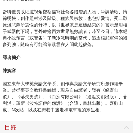
舒特擅長以細膩視角觀察描寫社會各階層的人物，筆調清晰、情
節明快，創作題材涉及階級、種族與宗教，也包括愛情。受二戰
原爆悲劇所震懾的舒特，以《世界就是這樣結束的》警示濫用核
子武器的下場，意外療癒西方世界無數讀者；時至今日，這本經
典小說預言（或警告）了新冷戰時期的當代，追逐核武軍備的諸
多列強，隨時有可能讓蕈狀雲在人間此起彼落。
譯者簡介
陳婉容
國立東華大學英美語文學系、創作與英語文學研究所創作組畢
業。曾從事英文教科書編輯，現為自由譯者，譯有《綠野仙
蹤》、《落失男孩》、《白痴有限公司》（逗點文創出版）、菲
利浦．羅斯《波特諾伊的怨訴》（合譯，書林出版）。喜歡山
嵐、N次貼，以及在街巷中迷走和電車裡的眾生相。
目錄