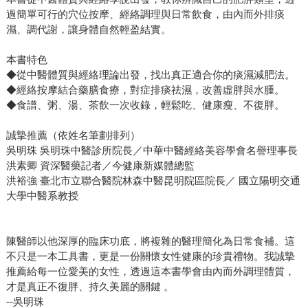
過簡單可行的穴位按摩、經絡調理與日常飲食，由內而外排痰
濕、調代謝，讓身體自然輕盈結實。
本書特色
◆從中醫體質與經絡理論出發，找出真正適合你的痰濕減肥法。
◆經絡按摩結合藥膳食療，對症排痰祛濕，改善虛胖與水腫。
◆食譜、粥、湯、茶飲一次收錄，輕鬆吃、健康瘦、不復胖。
誠摯推薦（依姓名筆劃排列）
吳明珠 吳明珠中醫診所院長／中華中醫經絡美容學會名譽理事長
洪素卿 資深醫藥記者／今健康新媒體總監
洪裕強 臺北市立聯合醫院林森中醫昆明院區院長／ 國立陽明交通
大學中醫系教授
陳醫師以他深厚的臨床功底，將複雜的醫理簡化為日常食補。這
不只是一本工具書，更是一份關懷女性健康的珍貴禮物。我誠摯
推薦給每一位愛美的女性，透過這本書學會由內而外調理體質，
才是真正不復胖、持久美麗的關鍵 。
--吳明珠