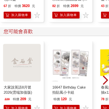
顆X3入組)
入組 
3620
2699
67
折
特價
元
82
折
特價
元
43
折
加入購物車
加入購物車
您可能會喜歡
大家說英語8月號
16647 Birthday Cake
春風
2026(雲端加值版)
拍貼風小卡組
抽x1
209
120
特價
元
特價
元
78
折
220
加入購物車
加入購物車