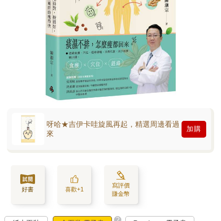
呀哈★吉伊卡哇旋風再起，精選周邊看過
加購
來
寫評價
好書
喜歡+1
賺金幣
?