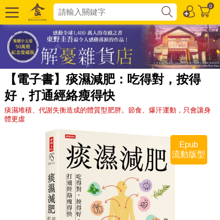
0
【電子書】痰濕減肥：吃得對，按得
好，打通經絡瘦得快
痰濕堆積、代謝失衡造成的體質型肥胖。節食、爆汗運動，只會讓身
體更虛
Epub
流動版型