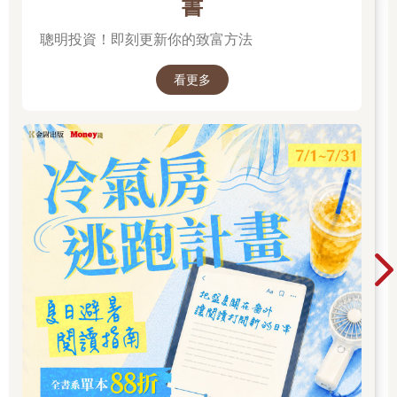
位按摩」，就能幫你拍掉痰濕，按出纖細線條。
書
聰明投資！即刻更新你的致富方法
名醫診療室Q&A：針對大家最困惑的薑黃減肥、不吃澱粉、生理
期調理等20個常見問題，我都在書裡為你解答。
看更多
減肥，是一場與自己的和解
我想告訴大家，體重機上的數字固然重要，但更重要的是你整體
的健康狀態。
透過正確的食補與生活習慣調整，讓體內的氣血通暢，你自然會
感覺身體變輕了、氣色紅潤了、精神也變好了。