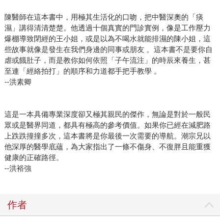
陳醫師在這本書中，用極其生活化的口吻，把中醫深奧的「痰
濕」講得清清楚楚。他透過十個真實的門診實例，像是工作壓力
爆棚導致閉經的王小姐，或是以為不喝水就能排濕的陳小姐，這
些故事就像是發生在我們身邊的同事或朋友 。這本書不是要你自
虐或餓肚子，而是教你如何依照「子午流注」的時辰來養生，甚
至連「經絡拍打」的順序和力道都手把手教學 。
--洪素卿
這是一本具備專業深度卻又極其親民的傑作，無論是對於一般民
眾或是醫界同道，都具有極高的參考價值。如果你已經在減肥路
上跌跌撞撞多次，這本書將是你最後一次需要的導航。潮宗兄以
他深厚的醫學底蘊，為大家指出了一條不傷身、不復胖且能重獲
健康的正確路徑。
--洪裕強
作者