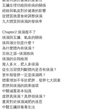
五臟生理功能與疾病的關係
經絡與氣血對於健康的影響
從體質挑選食材調整痰濕
九大體質與痰濕的發病率
Chapter2 痰濕瘦不了
痰濕與五臟、氣血的關係
痰與濕分別是什麼？
為什麼體內有痰濕？
百病之源--痰濕致病
痰濕的自我檢測
瘦人多火，肥人多痰濕
從生活習慣判斷體內是否有痰濕？
更年期發胖一定是痰濕嗎？
體重增加不等於肥胖，發胖七大因素
肥胖與痰濕的因果循環
中醫減重基本知識
虛胖真痰濕？真胖假痰濕？
薑黃對於痰濕減肥的迷思
中醫五臟排毒養生法