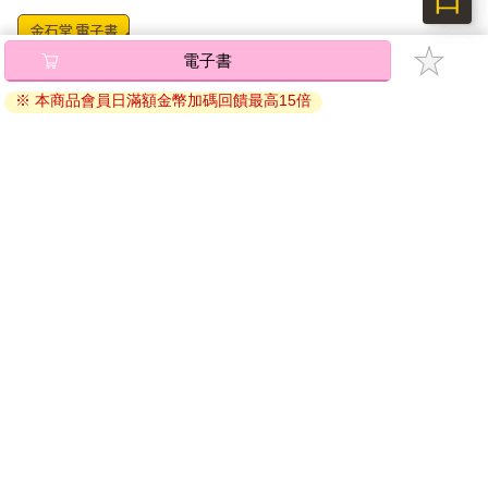
電子書
將儲存於會員中心→電子書服務「我的e書櫃」，點選線上
閱讀直接開啟閱讀。
※ 本商品會員日滿額金幣加碼回饋最高15倍
線上閱讀：
建議使用Chrome、Microsoft Edge 有較佳的線上瀏覽效
果， iOS 16 或以上版本，Android 6.0 以上版本，建議裝
置有6GB以上的記憶體，至少有 30 MB以上的容量。
離線閱讀：
APP下載：
iOS
Android
安裝電子書APP後，請依照提示登入「會員中心」→「我
的E書櫃」→「電子書APP通行碼/載具管理」，取得通行
碼再登入下載您所購買的電子書。完成下載後，點選任一
書籍即可開始離線閱讀。
請至會員中心→電子書服務「我的e書櫃」領取複製『兌換
碼』至電子書服務商Readmoo進行兌換。