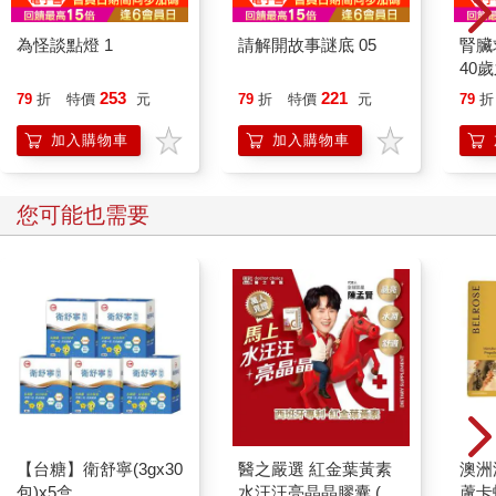
為怪談點燈 1
請解開故事謎底 05
腎臟
40
就告
253
221
79
折
特價
元
79
折
特價
元
79
折
加入購物車
加入購物車
您可能也需要
【台糖】衛舒寧(3gx30
醫之嚴選 紅金葉黃素
澳洲澳
包)x5盒
水汪汪亮晶晶膠囊 (30
蘆卡