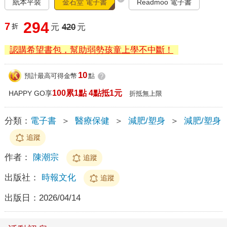
紙本平裝
金石堂 電子書
Readmoo 電子書
294
7
折
元
420
元
認購希望書包，幫助弱勢孩童上學不中斷！
10
預計最高可得金幣
點
?
100累1點 4點抵1元
HAPPY GO享
折抵無上限
分類：
電子書
＞
醫療保健
＞
減肥/塑身
＞
減肥/塑身
追蹤
作者：
陳潮宗
追蹤
出版社：
時報文化
追蹤
出版日：
2026/04/14