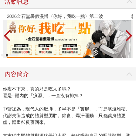
活動訊息
2026金石堂暑假漫博〈你好，我吃一點〉第二波
教
內容簡介
你瘦不下來，真的只是吃太多嗎？
還是--體內的「痰濕」，一直沒有排掉？
中醫認為，現代人的肥胖，多半不是「實胖」，而是痰濕堆積、
代謝失衡造成的體質型肥胖。節食、爆汗運動，只會讓身體更
虛，體重卻反覆回來。
本書從中醫體質與經絡學說出發，教你辨識自己的肥胖類型，透