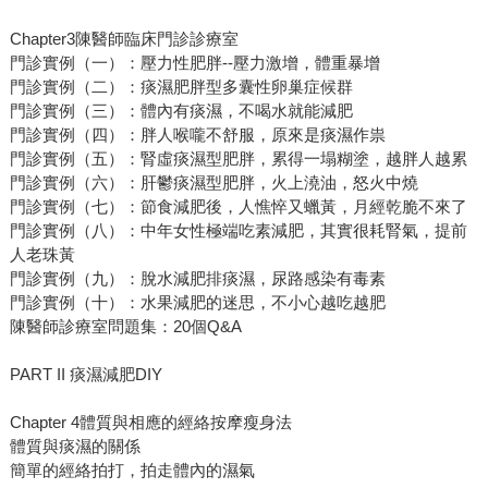
Chapter3陳醫師臨床門診診療室
門診實例（一）：壓力性肥胖--壓力激增，體重暴增
門診實例（二）：痰濕肥胖型多囊性卵巢症候群
門診實例（三）：體內有痰濕，不喝水就能減肥
門診實例（四）：胖人喉嚨不舒服，原來是痰濕作祟
門診實例（五）：腎虛痰濕型肥胖，累得一塌糊塗，越胖人越累
門診實例（六）：肝鬱痰濕型肥胖，火上澆油，怒火中燒
門診實例（七）：節食減肥後，人憔悴又蠟黃，月經乾脆不來了
門診實例（八）：中年女性極端吃素減肥，其實很耗腎氣，提前
人老珠黃
門診實例（九）：脫水減肥排痰濕，尿路感染有毒素
門診實例（十）：水果減肥的迷思，不小心越吃越肥
陳醫師診療室問題集：20個Q&A
PART II 痰濕減肥DIY
Chapter 4體質與相應的經絡按摩瘦身法
體質與痰濕的關係
簡單的經絡拍打，拍走體內的濕氣