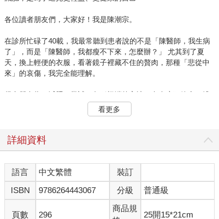
各位讀者朋友們，大家好！我是陳潮宗。
在診所忙碌了40載，我最常聽到患者說的不是「陳醫師，我生病
了」，而是「陳醫師，我都瘦不下來，怎麼辦？」 尤其到了夏
天，換上輕便的衣服，看著鏡子裡藏不住的贅肉，那種「悲從中
來」的哀傷，我完全能理解。
很多朋友為了減肥，嘗試了各種極端的方法：有人瘋狂節食，餓
到臉色蠟黃、月經失調；有人拚命吃素，結果頭髮大把大把掉，
看更多
整個人蒼老了十歲；甚至有人怕喝太多水導致水腫，乾脆連水都
不太喝，最後反造成尿路感染。看到這些案例，我真的很心疼，
減肥不該是一場自我折磨的修行，更不該賠上珍貴的健康。
詳細資料
為什麼你總是「瘦不了」？關鍵在於「痰濕」
在中醫的觀點裡，肥胖往往跟你的體質息息相關。 現代人壓力
語言
中文繁體
裝訂
大、愛喝手搖飲、偏愛油炸與甜食，再加上坐辦公室缺乏運動，
ISBN
9786264443067
分級
普通級
長期下來，身體的脾胃功能失調了，就像排水溝塞住了一樣，多
餘的水分、油脂與廢物在體內排不出去，就變成了中醫所說的
商品規
「痰濕」。
頁數
296
25開15*21cm