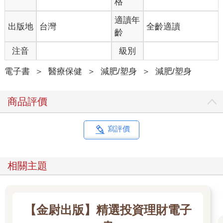
格
所謂「胖人多痰濕」，這類型的朋友通常是「虛胖」，肉鬆鬆垮
適讀年
出版地
台灣
全齡適讀
垮的，容易覺得累、睡不飽，甚至感覺喉嚨總有一口痰卡著。如
齡
果你不先處理體內的這些「垃圾」，只是盲目少吃，身體代謝不
動，體重自然就紋風不動。
注音
級別
這本書，是你的「居家減重好夥伴」
電子書
＞
醫療保健
＞
減肥/塑身
＞
減肥/塑身
寫這本書的目的，就是想用最生活化、最簡單的方式，告訴大家
如何透過中醫的智慧，找回身體的平衡。我不希望這是一本嚴肅
商品評價
的教科書，而是一本你能放在廚房、放在床頭，隨時翻閱的實用
工具：
寫評價
認識你的體質：教你從大便、舌頭、生活習慣，輕鬆判斷自己是
不是痰濕一族。
相關主題
吃出好身材：減肥不需要挨餓！書中整理了豐富的蔬菜、水果與
雜糧，甚至還有精心設計的「減肥茶飲」與「排毒食譜」，讓你
吃得美味又無負擔。
【金尉出版】精選投資理財電子
動動手就消腫：不用上健身房，透過簡單的「經絡拍打」與「穴