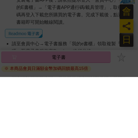
的E書櫃」→「電子書APP通行碼/載具管理」，取得通行
會
碼再登入下載您所購買的電子書。完成下載後，點選任一
書籍即可開始離線閱讀。
員
日
請至會員中心→電子書服務「我的e書櫃」領取複製『兌換
碼』至電子書服務商Readmoo進行兌換。
電子書
退換貨須知：
※ 本商品會員日滿額金幣加碼回饋最高15倍
因版權保護，您在金石堂所購買的電子書僅能以金石堂專屬
的閱讀軟體開啟閱讀，無法以其他閱讀器或直接下載檔案。
依據「消費者保護法」第19條及行政院消費者保護處公告之
「通訊交易解除權合理例外情事適用準則」，非以有形媒介
提供之數位內容或一經提供即為完成之線上服務，經消費者
事先同意始提供。（如：電子書、電子雜誌、下載版軟體、
虛擬商品…等），
不受「網購服務需提供七日鑑賞期」的限
制
。為維護您的權益，建議您先使用「試閱」功能後再付款
購買。