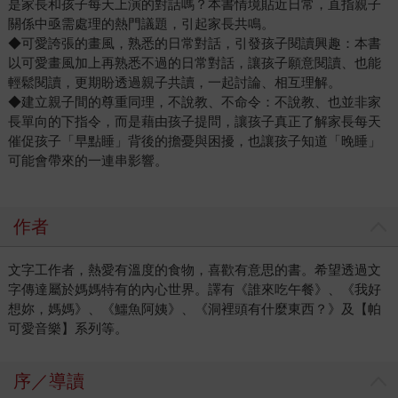
是家長和孩子每天上演的對話嗎？本書情境貼近日常，直指親子
關係中亟需處理的熱門議題，引起家長共鳴。
◆可愛誇張的畫風，熟悉的日常對話，引發孩子閱讀興趣：本書
以可愛畫風加上再熟悉不過的日常對話，讓孩子願意閱讀、也能
輕鬆閱讀，更期盼透過親子共讀，一起討論、相互理解。
◆建立親子間的尊重同理，不說教、不命令：不說教、也並非家
長單向的下指令，而是藉由孩子提問，讓孩子真正了解家長每天
催促孩子「早點睡」背後的擔憂與困擾，也讓孩子知道「晚睡」
可能會帶來的一連串影響。
作者
文字工作者，熱愛有溫度的食物，喜歡有意思的書。希望透過文
字傳達屬於媽媽特有的內心世界。譯有《誰來吃午餐》、《我好
想妳，媽媽》、《鱷魚阿姨》、《洞裡頭有什麼東西？》及【帕
可愛音樂】系列等。
序／導讀