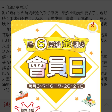
●【編輯室的話】
對於還在學習時間概念的孩子來說，玩耍比睡覺重要多了，遊戲
時間永遠都不夠！玩玩具、看故事書、畫畫、看電視……，每天
晚上有太多好玩的事情想要做了。但是，為什麼爸爸媽媽總是要
一直催促「早點睡」呢？一定要早點睡嗎？
這場每天都在上演的睡前大戰，如果缺乏良好溝通，不僅容易讓
已經疲憊的大人耐性盡失、甚至氣急敗壞；也會讓孩子覺得大人
只是一味的要求、自己的自由時間更被剝奪了！
透過繪本共讀，描繪生活日常，開啟親子對話，讓孩子具體了
解：如果沒有早點睡，隔天精神不繼，在幼兒園裡就無法好好享
受說故事時間、遊戲時間、午餐時間……，也讓無法早點睡的媽
媽爸爸上班沒精神、下班後也沒有力氣再陪伴孩子一起玩了。可
以說，沒有「早點睡」所引發的效應，可能是一場讓全家人精疲
力盡的惡性循環呢。反之，如果孩子們可以早點睡，不僅能有滿
滿的活力迎接新的一天，盡情享受每個活動的樂趣，更可以避免
上述狀況，讓親子關係正向循環。
詳細資料