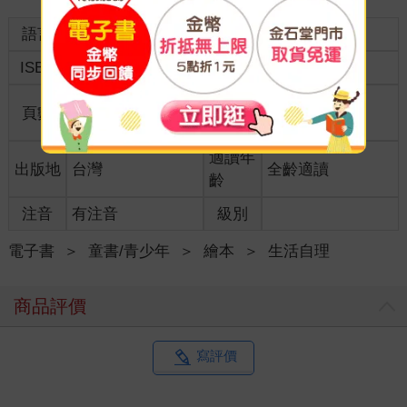
語言
中文繁體
裝訂
ISBN
9786267698341
分級
普通級
商品規
頁數
40
21*26*0.00
格
適讀年
出版地
台灣
全齡適讀
齡
注音
有注音
級別
電子書
＞
童書/青少年
＞
繪本
＞
生活自理
商品評價
寫評價