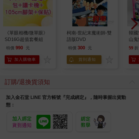
《單眼相機/微單眼》
柯南-世紀末魔術師-雙
韓國S
SD16G超值套餐組
語版DVD
山鬼
450
990
300
特價
元
特價
元
59
折
加入購物車
貨到通知
訂購/退換貨須知
加入金石堂 LINE 官方帳號『完成綁定』，隨時掌握出貨動
態：