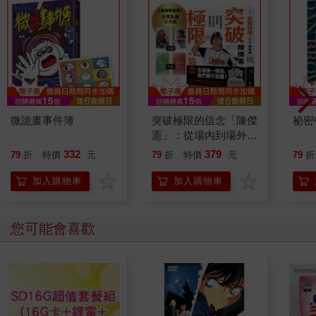
微詭畫事件簿
突破極限的信念「陳傑
祕密
憲」：從場內到場外，
台灣隊長全力以赴的堅
332
379
79
折
特價
元
79
折
特價
元
79
折
持與自白 （限量典藏
「日常私服小卡組」）
加入購物車
加入購物車
您可能會喜歡