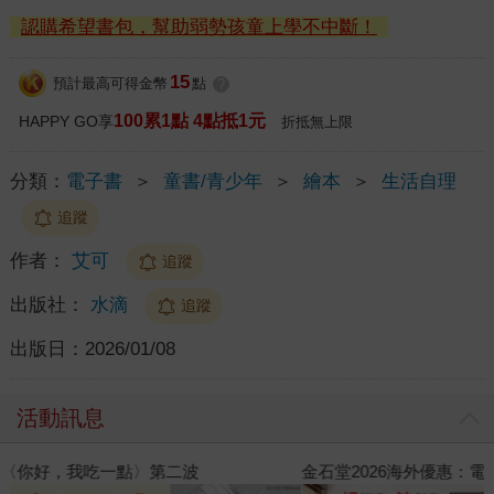
認購希望書包，幫助弱勢孩童上學不中斷！
15
預計最高可得金幣
點
?
100累1點 4點抵1元
HAPPY GO享
折抵無上限
分類：
電子書
＞
童書/青少年
＞
繪本
＞
生活自理
追蹤
作者：
艾可
追蹤
出版社：
水滴
追蹤
出版日：
2026/01/08
活動訊息
金石堂2026海外優惠：電子書