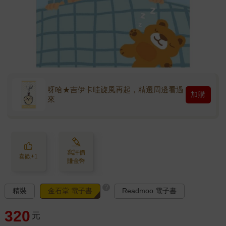
呀哈★吉伊卡哇旋風再起，精選周邊看過
加購
來
寫評價
喜歡+1
賺金幣
?
精裝
金石堂 電子書
Readmoo 電子書
320
元