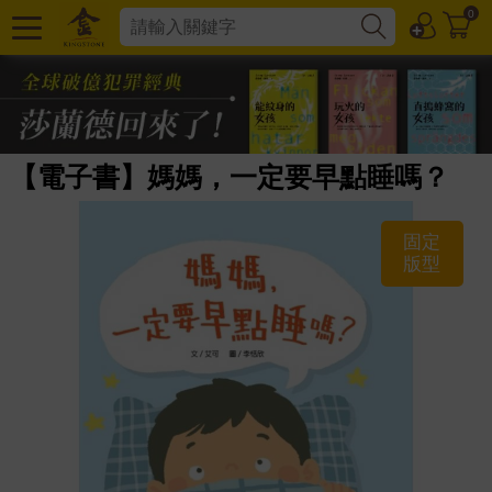
0
【電子書】媽媽，一定要早點睡嗎？
固定
版型