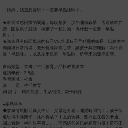
「媽媽，我還想要玩！一定要早點睡嗎？」
★家長深感困擾的問題，每晚都要上演的睡前戰爭！透過繪本共
讀，開啟親子對話，與孩子一起討論：為什麼一定要「早點
睡」！
★尚未具有時間概念的孩子VS.希望孩子早點睡的家長，以繪本生
動描繪日常情境，充分傳達家長心聲，讓孩子具體理解：為什麼
要「早點睡」，以及如果沒有「早點睡」所帶來的連串影響。
書籍類型：童書／生活教育／品格教育繪本
適讀年齡：3-8歲
學習領域：社會
議 題：生活教育
關 鍵 字：時間觀念、生活習慣、親子關係
●產品特色
◆故事情境貼近真實生活，父母超有感：睡覺時間到了，孩子卻
還玩得不亦樂乎，捨不得放下手上的玩具、關掉正在看的卡通、
闔上看到一半的故事書……，而媽媽爸爸已經精疲力盡！這不正