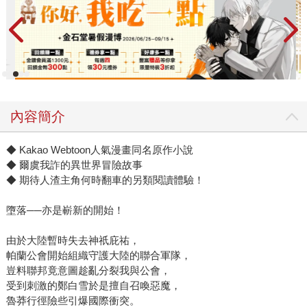
內容簡介
◆ Kakao Webtoon人氣漫畫同名原作小說
◆ 爾虞我詐的異世界冒險故事
◆ 期待人渣主角何時翻車的另類閱讀體驗！
墮落──亦是嶄新的開始！
由於大陸暫時失去神祇庇祐，
帕蘭公會開始組織守護大陸的聯合軍隊，
豈料聯邦竟意圖趁亂分裂我與公會，
受到刺激的鄭白雪於是擅自召喚惡魔，
魯莽行徑險些引爆國際衝突。