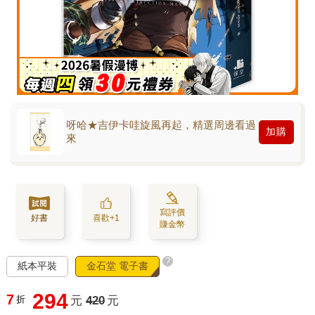
呀哈★吉伊卡哇旋風再起，精選周邊看過
加購
來
寫評價
好書
喜歡+1
賺金幣
?
紙本平裝
金石堂 電子書
294
7
折
元
420
元