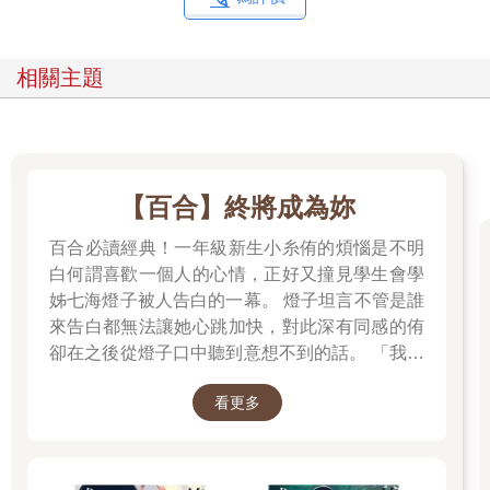
「……」
「我只是覺得換個環境重新開始，似乎也不是什麼壞事。過去這
段時間發生了許多事情，雖然這樣說有點不好意思，但現在的帕
相關主題
蘭公會即使沒有我，也已經能站穩腳步了。所以與其留在這裡，
不如去更需要我的地方發揮所長……我目前是這麼想的。」
「並、並非如此，帕蘭公會還在成長，尚未完成的事更是堆積如
山……絕對不是你說的那樣。」
看來我們家賢成真的慌了呢。
【百合】終將成為妳
他現在腦袋有多混亂，全都寫在臉上。
他似乎想阻止我轉會，卻不知道該用什麼話來挽留我比較合適。
百合必讀經典！一年級新生小糸侑的煩惱是不明
畢竟他本來就不擅言辭，此刻的模樣就像被控場技能完全命中
白何謂喜歡一個人的心情，正好又撞見學生會學
般，行動遲緩。
姊七海燈子被人告白的一幕。 燈子坦言不管是誰
雖然不確定他本人有沒有意識到，但現在的他不僅像鄭白雪一樣
講話結巴，手指焦躁地動個不停，眼珠子也不停地轉來轉去……
來告白都無法讓她心跳加快，對此深有同感的侑
看著他此刻反常的模樣，我竟然覺得有些陌生。
卻在之後從燈子口中聽到意想不到的話。 「我好
「我認為現在做出這個決定似乎為時過早了。我當然能理解基英
像會喜歡上妳。」
先生的想法，但是……」
看更多
「……」
「如、如果我做了讓你感到難過或失落的行為……」
看來他並不是完全不會察言觀色。