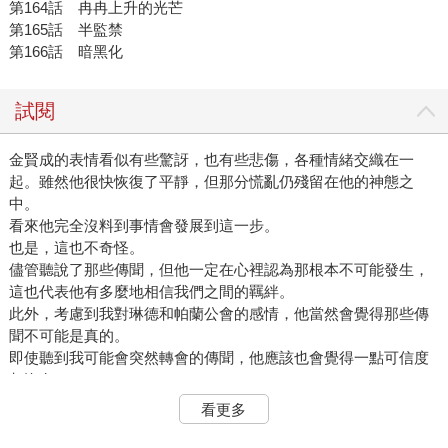
第164話 冉冉上升的光芒
第165話 半監禁
第166話 暗黑化
試閱
金賢成的表情看似有些驚訝，也有些悲傷，各種情緒交織在一
起。雖然他很快恢復了平靜，但那分慌亂仍殘留在他的神態之
中。
看來他完全沒料到事情會發展到這一步。
也是，這也不奇怪。
儘管聽說了那些傳聞，但他一定在心裡認為那根本不可能發生，
這也代表他有多麼地相信我們之間的羈絆。
此外，考慮到我對琳德和帕蘭公會的感情，他當然會覺得那些傳
聞不可能是真的。
即使聽到我可能會突然轉會的傳聞，他應該也會覺得一點可信度
都沒有。
就算周遭環境有所變化，他依舊把那些傳聞當成無稽之談，想必
看更多
他內心也暗自希望這一切都只是謠言。
他心裡大概想著「應該只是謠言罷了」，或是「這怎麼可能」之