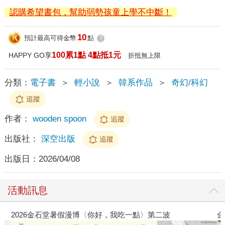
認購希望書包，幫助弱勢孩童上學不中斷！
10
預計最高可得金幣
點
?
100累1點 4點抵1元
HAPPY GO享
折抵無上限
分類：
電子書
＞
輕小說
＞
韓系作品
＞
奇幻/科幻
追蹤
作者：
wooden spoon
追蹤
出版社：
深空出版
追蹤
出版日：
2026/04/08
活動訊息
2026金石堂暑假漫博〈你好，我吃一點〉第二波
金