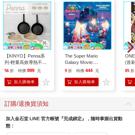
嗎？」
「不知道這樣說出來好不好，但可能是聯邦那邊……」
這答案應該夠明顯了吧。
「你的意思是……」
「對，我正在考慮加入蓋爾漢大人和賈米拉大人所在的聯邦。雖
然還在商討要加入哪個公會或戰隊，但地區應該會是聯邦。據說
在那裡能眺望美麗的海景，是個景致一絕的地方。」
他的表情變得有些微妙，那副「我就知道」的表情還真是有趣。
【KINYO】Penna系
The Super Mario
ONE
列-輕量高效導熱不沾
Galaxy Movie:
(首刷
平煎鍋30cm
Peach`s Birthday
999
444
56
折
特價
元
9
折
特價
元
85
折
Surprise: The Super
Mario Galaxy Movie
加入購物車
加入購物車
Storybook
訂購/退換貨須知
加入金石堂 LINE 官方帳號『完成綁定』，隨時掌握出貨動
態：