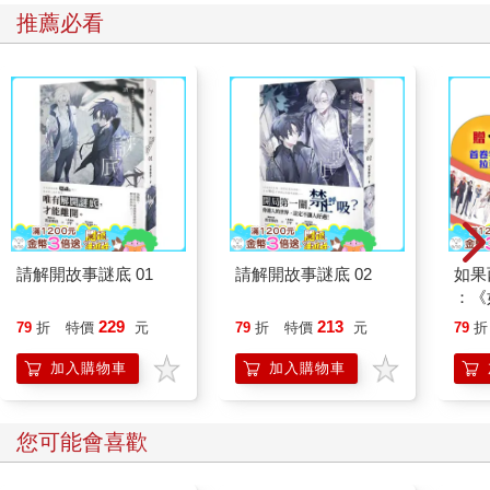
「帕蘭現在依舊很需要基英先生。不，其實比起帕蘭，真正需要
推薦必看
你的人是我。」
這種容易引起誤會的話可不能亂說啊，賢成。
「我雖然擔任會長，但我從來不認為是我自己一個人讓公會成長
到今天的地位，我也一直都把你當成帕蘭的領導者……但你突然
說出這種話，實在讓我有點不知所措，也不知道該怎麼回應。」
「你不需要那麼擔心啦。」
「但是……」
「帕蘭目前經營的藥水事業和裂縫博物館事業，我都會確保能夠
順利經營下去，所以收入的部分理論上不會有問題。此外，我也
會讓留在這裡的其他資源盡量維持現狀，確保帕蘭在我離開後不
請解開故事謎底 01
請解開故事謎底 02
如果
會有任何問題，帕蘭公會的成員當然也是一樣。雖然說服他們可
：《
能會有點困難，但我會想辦法讓白雪和艾蕾娜大人繼續留在帕
喵》
229
213
79
折
特價
元
79
折
特價
元
79
折
蘭……」
【首
「不，我會這麼說不是為了那些。那些都不是我所擔心的……」
加入購物車
加入購物車
還真有趣，早知道就早點這麼做了。
「我真的不是因為擔心那些事情……老實說帕蘭正在經營的事業
有沒有繼續都無所謂，我擔心的並不是那種無謂的小事。」
您可能會喜歡
我怎麼沒早點這樣做呢？可惡……
「啊！如、如果你真的考慮轉會的話，我可以請問你打算去哪裡