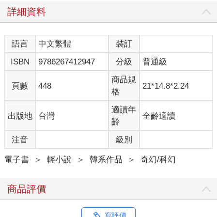
類的。
詳細資料
然而，現在那些謠言卻成了事實。
他的表情彷彿是一個在外辛勤工作的丈夫，突然聽到疲憊又孤獨
的妻子提出離婚的請求。
語言
中文繁體
裝訂
所以說，你應該要懂得修身齊家治國平天下啊，賢成。
ISBN
9786267412947
分級
普通級
金賢成努力保持沉著地看著我，接著再次開口問道。
「你剛剛說『目前正在慎重考慮這件事』是什麼意思……？」
商品規
「就是字面上的意思。老實說我原本並不打算透過這種方式告訴
頁數
448
21*14.8*2.24
格
你，畢竟我還沒有完全確定。我原本打算等情況更加明朗後，再
找機會向你提起，但既然你主動問了……我也覺得先跟你說一聲
適讀年
出版地
台灣
全齡適讀
會比較好。仔細想想，現在這樣先告訴你好像真的比較恰當。畢
齡
竟未來要選出我的繼任者，還要進行交接……我想現在這個時機
反而更合適。」
注音
級別
「……」
「……」
電子書
＞
輕小說
＞
韓系作品
＞
奇幻/科幻
「那、那個……」
「真的很抱歉這麼突然告訴你這件事。」
商品評價
「這……是真的嗎？」
「對，其實我從幾個月前就開始考慮這件事了。」
準確來說，是從你開始躲著我的那天起。
寫評價