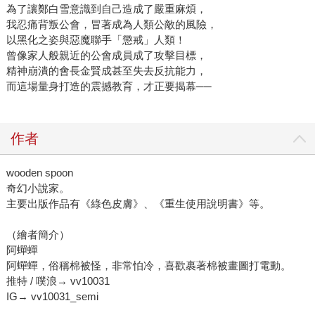
為了讓鄭白雪意識到自己造成了嚴重麻煩，
我忍痛背叛公會，冒著成為人類公敵的風險，
以黑化之姿與惡魔聯手「懲戒」人類！
曾像家人般親近的公會成員成了攻擊目標，
精神崩潰的會長金賢成甚至失去反抗能力，
而這場量身打造的震撼教育，才正要揭幕──
作者
wooden spoon
奇幻小說家。
主要出版作品有《綠色皮膚》、《重生使用說明書》等。
（繪者簡介）
阿蟬蟬
阿蟬蟬，俗稱棉被怪，非常怕冷，喜歡裹著棉被畫圖打電動。
推特 / 噗浪→ vv10031
IG→ vv10031_semi