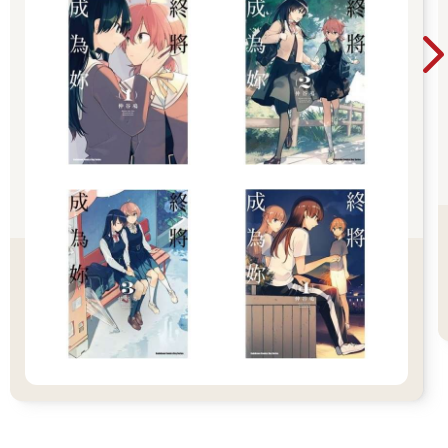
他開始檢討自己，想找出我突然萌生退意的原因。
他多少會有些良心不安吧。
最明顯的證據，就是他過去曾經刻意避開我，我想他現在肯定是
想起那段錯誤的往事了吧。
而我當然不可能親口說出這些理由，畢竟我這麼做的初衷並不是
為了爭取更好的待遇。
「沒有那種事。就像我剛才所說的，我對賢成先生只有感激之
情……」
「但……如果真的有什麼讓你感到不舒服的地方，請務必直接告
訴我。不管是什麼事，我都會盡力……不，我會無條件改進，請
你一定要說出來。」
「我目前還沒有做出任何決定。雖然我剛才那麼說，但我最後也
有可能還是決定留在帕蘭。」
這樣他應該能感受到我的心已經不在這裡了吧？
我的行動已經很明顯了。
「即使如此……如果真的有什麼問題的話……我會盡可能滿足你
的條件。仔細想想，你的年薪好像遠不及你在帕蘭做的工作與貢
獻……而且這段時間以來，你也沒有真正休假過。無論你需要什
麼，我都會請公會……不，我會另外幫你準備的。我希望你可以
先好好休息，之後再重新考慮看看。」
「不，你不需要替我做這些。」