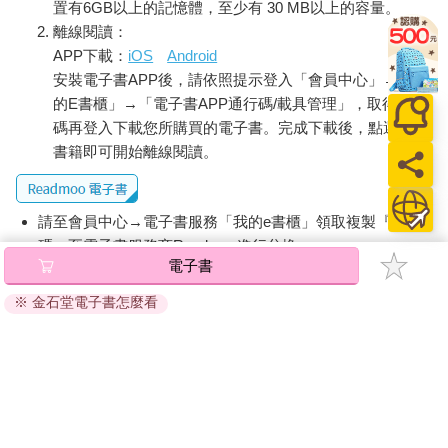
置有6GB以上的記憶體，至少有 30 MB以上的容量。
離線閱讀：
APP下載：
iOS
Android
安裝電子書APP後，請依照提示登入「會員中心」→「我
的E書櫃」→「電子書APP通行碼/載具管理」，取得通行
碼再登入下載您所購買的電子書。完成下載後，點選任一
書籍即可開始離線閱讀。
請至會員中心→電子書服務「我的e書櫃」領取複製『兌換
碼』至電子書服務商Readmoo進行兌換。
電子書
退換貨須知：
※ 金石堂電子書怎麼看
因版權保護，您在金石堂所購買的電子書僅能以金石堂專屬
的閱讀軟體開啟閱讀，無法以其他閱讀器或直接下載檔案。
依據「消費者保護法」第19條及行政院消費者保護處公告之
「通訊交易解除權合理例外情事適用準則」，非以有形媒介
提供之數位內容或一經提供即為完成之線上服務，經消費者
事先同意始提供。（如：電子書、電子雜誌、下載版軟體、
虛擬商品…等），
不受「網購服務需提供七日鑑賞期」的限