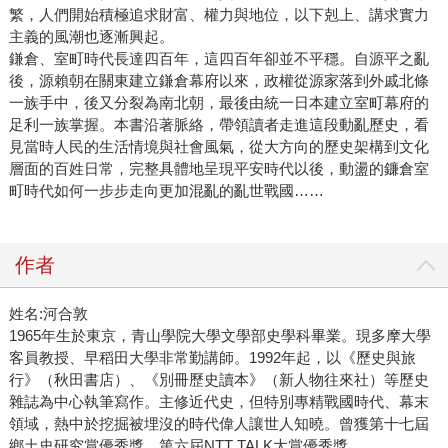
繁，人們開始積極追求財富、權力與地位，以下剋上、講求實力
主義的風潮也逐漸興起。
鎌倉、室町時代長達四百年，這四百年卻並不平穩。自源平之亂
後，源賴朝在關東建立鎌倉幕府以來，政權從源家落到外戚北條
一族手中，後又分裂為南北朝，最後由統一日本建立室町幕府的
足利一族掌握。本書沿著脈絡，帶領讀者走進這段動亂歷史，看
見當時人民的生活情境與社會風氣，從大方向的歷史架構到文化
層面的百姓日常，完整具體地呈現平安時代以後，動盪的鐮倉室
町時代如何一步步走向更加混亂的亂世戰國……
作者
姓名:河合敦
1965年生於東京，青山學院大學文學部史學科畢業。現多摩大學
客員教授、早稻田大學非常勤講師。1992年起，以《歷史與旅
行》（秋田書店）、《別冊歷史讀本》（新人物往來社）等歷史
雜誌為中心執筆寫作。主修近代史，但特別專精戰國時代、幕末
領域，熱中於挖掘被埋沒的時代偉人讓世人知曉。曾獲第十七屆
鄉土史研究賞優秀獎、第六屆NTT TALK大賞優秀獎。