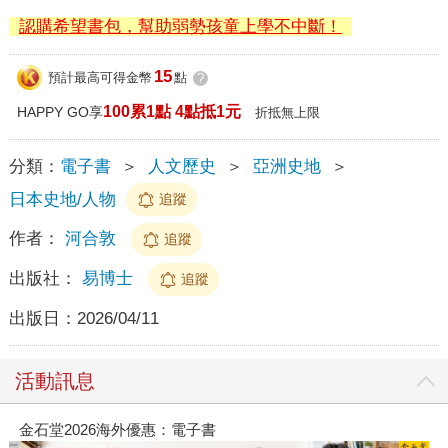
認購希望書包，幫助弱勢孩童上學不中斷！
15
預計最高可得金幣
點
?
100累1點 4點抵1元
HAPPY GO享
折抵無上限
分類：
電子書
＞
人文歷史
＞
亞洲史地
＞
日本史地/人物
追蹤
作者：
河合敦
追蹤
出版社：
易博士
追蹤
出版日：
2026/04/11
活動訊息
春光ｘ奇幻基地｜全書系展