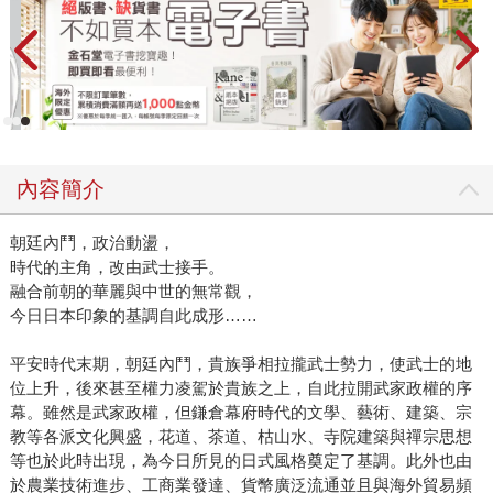
內容簡介
朝廷內鬥，政治動盪，
時代的主角，改由武士接手。
融合前朝的華麗與中世的無常觀，
今日日本印象的基調自此成形……
平安時代末期，朝廷內鬥，貴族爭相拉攏武士勢力，使武士的地
位上升，後來甚至權力凌駕於貴族之上，自此拉開武家政權的序
幕。雖然是武家政權，但鎌倉幕府時代的文學、藝術、建築、宗
教等各派文化興盛，花道、茶道、枯山水、寺院建築與禪宗思想
等也於此時出現，為今日所見的日式風格奠定了基調。此外也由
於農業技術進步、工商業發達、貨幣廣泛流通並且與海外貿易頻