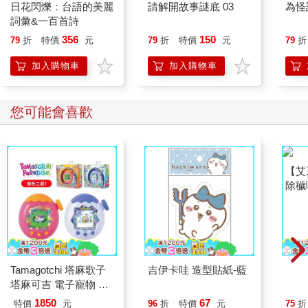
日花閃爍：台語的美麗
請解開故事謎底 03
為怪
詞彙&一百首詩
356
150
79
折
特價
元
79
折
特價
元
79
折
加入購物車
加入購物車
您可能會喜歡
【艾
除穢
平安
抹草
另有
Tamagotchi 塔麻歌子
吉伊卡哇 造型貼紙-藍
塔麻可吉 電子寵物 樂
園系列（熱帶橙果／極
1850
67
特價
元
96
折
特價
元
75
折