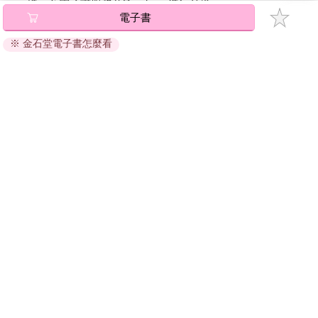
碼』至電子書服務商Readmoo進行兌換。
電子書
退換貨須知：
※ 金石堂電子書怎麼看
因版權保護，您在金石堂所購買的電子書僅能以金石堂專屬
的閱讀軟體開啟閱讀，無法以其他閱讀器或直接下載檔案。
依據「消費者保護法」第19條及行政院消費者保護處公告之
「通訊交易解除權合理例外情事適用準則」，非以有形媒介
提供之數位內容或一經提供即為完成之線上服務，經消費者
事先同意始提供。（如：電子書、電子雜誌、下載版軟體、
虛擬商品…等），
不受「網購服務需提供七日鑑賞期」的限
制
。為維護您的權益，建議您先使用「試閱」功能後再付款
購買。