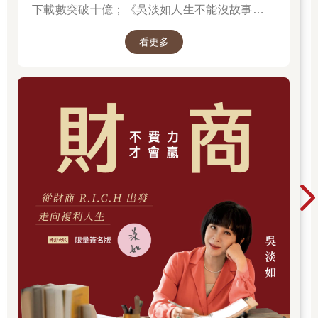
下載數突破十億；《吳淡如人生不能沒故事》也
突破1億人以上。她擅長用貼近生活的語言，解
看更多
讀歷史中的權力運作與人性選擇，讓看似遙遠的
過去，應對著現實人生的思索。