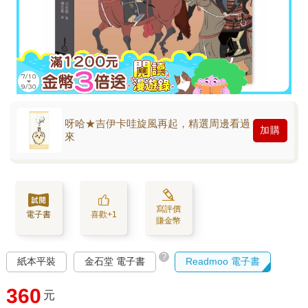
呀哈★吉伊卡哇旋風再起，精選周邊看過
加購
來
寫評價
電子書
喜歡+1
賺金幣
?
紙本平裝
金石堂 電子書
Readmoo 電子書
360
元