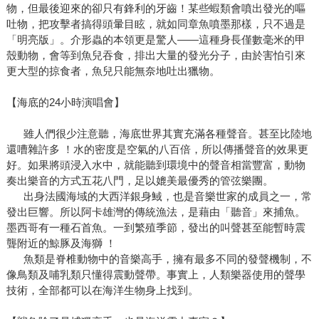
物，但最後迎來的卻只有鋒利的牙齒！某些蝦類會噴出發光的嘔
吐物，把攻擊者搞得頭暈目眩，就如同章魚噴墨那樣，只不過是
「明亮版」。介形蟲的本領更是驚人——這種身長僅數毫米的甲
殼動物，會等到魚兒吞食，排出大量的發光分子，由於害怕引來
更大型的掠食者，魚兒只能無奈地吐出獵物。
【海底的24小時演唱會】
雖人們很少注意聽，海底世界其實充滿各種聲音。甚至比陸地
還嘈雜許多 ！水的密度是空氣的八百倍，所以傳播聲音的效果更
好。如果將頭浸入水中，就能聽到環境中的聲音相當豐富，動物
奏出樂音的方式五花八門，足以媲美最優秀的管弦樂團。
出身法國海域的大西洋銀身䱛，也是音樂世家的成員之一，常
發出巨響。所以阿卡雄灣的傳統漁法，是藉由「聽音」來捕魚。
墨西哥有一種石首魚。一到繁殖季節，發出的叫聲甚至能暫時震
聾附近的鯨豚及海獅 ！
魚類是脊椎動物中的音樂高手，擁有最多不同的發聲機制，不
像鳥類及哺乳類只懂得震動聲帶。事實上，人類樂器使用的聲學
技術，全部都可以在海洋生物身上找到。