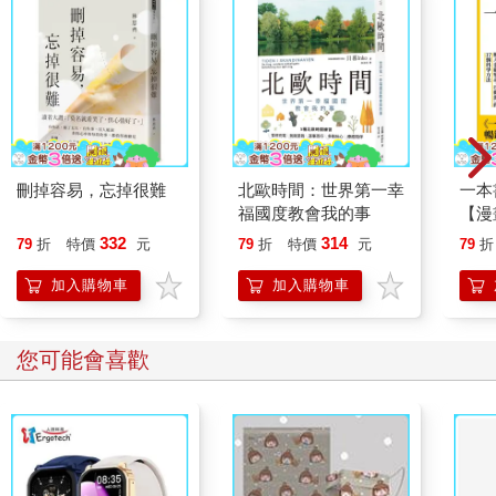
刪掉容易，忘掉很難
北歐時間：世界第一幸
一本
福國度教會我的事
【漫
行動
332
314
79
折
特價
元
79
折
特價
元
79
折
開關
「行
加入購物車
加入購物車
學方
您可能會喜歡