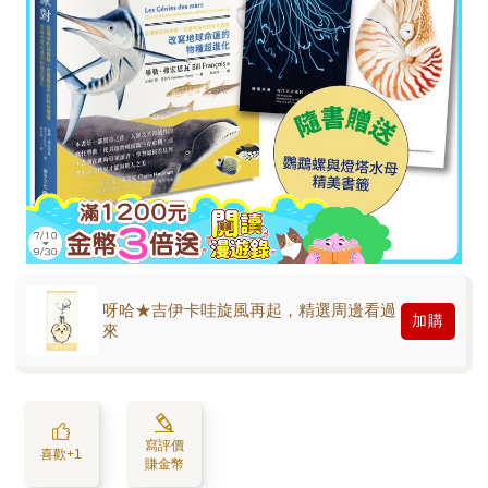
呀哈★吉伊卡哇旋風再起，精選周邊看過
加購
來
寫評價
喜歡+1
賺金幣