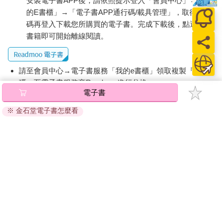
安裝電子書APP後，請依照提示登入「會員中心」→「我
的E書櫃」→「電子書APP通行碼/載具管理」，取得通行
碼再登入下載您所購買的電子書。完成下載後，點選任一
書籍即可開始離線閱讀。
請至會員中心→電子書服務「我的e書櫃」領取複製『兌換
碼』至電子書服務商Readmoo進行兌換。
電子書
退換貨須知：
※ 金石堂電子書怎麼看
因版權保護，您在金石堂所購買的電子書僅能以金石堂專屬
的閱讀軟體開啟閱讀，無法以其他閱讀器或直接下載檔案。
依據「消費者保護法」第19條及行政院消費者保護處公告之
「通訊交易解除權合理例外情事適用準則」，非以有形媒介
提供之數位內容或一經提供即為完成之線上服務，經消費者
事先同意始提供。（如：電子書、電子雜誌、下載版軟體、
虛擬商品…等），
不受「網購服務需提供七日鑑賞期」的限
制
。為維護您的權益，建議您先使用「試閱」功能後再付款
購買。