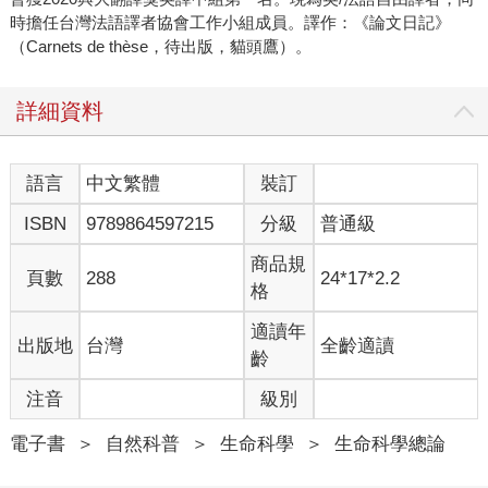
時擔任台灣法語譯者協會工作小組成員。譯作：《論文日記》
（Carnets de thèse，待出版，貓頭鷹）。
詳細資料
語言
中文繁體
裝訂
ISBN
9789864597215
分級
普通級
商品規
頁數
288
24*17*2.2
格
適讀年
出版地
台灣
全齡適讀
齡
注音
級別
電子書
＞
自然科普
＞
生命科學
＞
生命科學總論