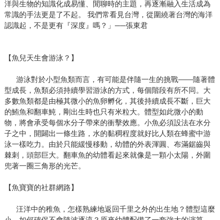
洋與生物的知識化成易懂、閒聊時的主題，再逐漸融入生活成為
常識的手法更是了不起。 我們常看見台灣，從圍繞著台灣的海洋
認識起，不是更有『深度』嗎？」──張東君
【魚兒天生會游泳？】
游泳對於小型魚類而言，有可能是伴隨一生的挑戰——隨著體
型成長，魚類必須持續學習游泳的方式，每個階段有所不同。大
多數魚類都是由極其微小的魚卵孵化，其後持續成長不斷，巨大
的鮪魚和翻車魨，剛出生時也只有米粒大。體型如此微小的動
物，將會承受每個水分子帶來的衝擊效應。小魚必須設法在水分
子之中，開闢出一條生路，水的黏稠程度就好比人類在蜂蜜中游
泳一樣吃力。由於只能緩慢移動，幼體的外表渾圓、布滿鋸齒與
棘刺，頭部巨大。翻車魚的幼體看起來就像是一顆小太陽，外圍
兜著一圈三角形的光芒。
【魚寶寶的社群網路】
汪洋中的稚魚，怎樣熟練地返回千里之外的出生地？體型這麼
小，如何確保不會隨波逐流？原來幼體配備了一套強大的演算