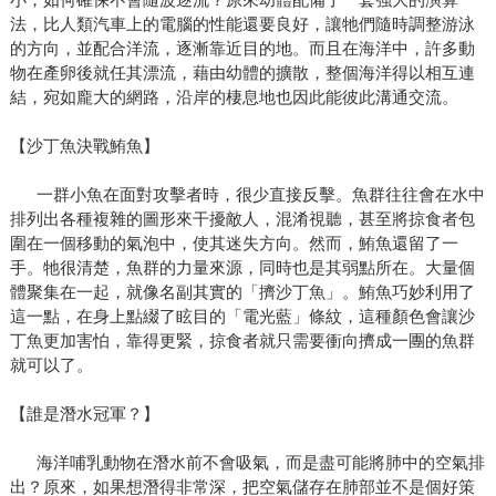
法，比人類汽車上的電腦的性能還要良好，讓牠們隨時調整游泳
的方向，並配合洋流，逐漸靠近目的地。而且在海洋中，許多動
物在產卵後就任其漂流，藉由幼體的擴散，整個海洋得以相互連
結，宛如龐大的網路，沿岸的棲息地也因此能彼此溝通交流。
【沙丁魚決戰鮪魚】
一群小魚在面對攻擊者時，很少直接反擊。魚群往往會在水中
排列出各種複雜的圖形來干擾敵人，混淆視聽，甚至將掠食者包
圍在一個移動的氣泡中，使其迷失方向。然而，鮪魚還留了一
手。牠很清楚，魚群的力量來源，同時也是其弱點所在。大量個
體聚集在一起，就像名副其實的「擠沙丁魚」。鮪魚巧妙利用了
這一點，在身上點綴了眩目的「電光藍」條紋，這種顏色會讓沙
丁魚更加害怕，靠得更緊，掠食者就只需要衝向擠成一團的魚群
就可以了。
【誰是潛水冠軍？】
海洋哺乳動物在潛水前不會吸氣，而是盡可能將肺中的空氣排
出？原來，如果想潛得非常深，把空氣儲存在肺部並不是個好策