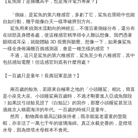
【鯊魚除了是捕獵高手，也是海洋電力專家？】
「側線」是鯊魚的第六種感官，多虧了它，鯊魚在黑暗中也能
自如行動，幾乎能像白天一樣準確辨別方向。
鯊魚用來偵測水流動向的神經丘，不僅沿著側線分布，還分布
在頭部及身體各處，使這種感官精準得令人難以想像。我們憑著
眼睛或耳朵，就能體驗 3D 視覺與聽覺。想像一下，如果像鯊魚
一樣全身佈滿幾百個感測器，會是一種怎樣的感官 ？
不過，這只是鯊魚的第六種感官，鯊魚至少有八種感官，其中
包括感知電壓！但這感官到底有什麼用處？
【一百歲只是童年！長壽冠軍是誰？】
兩百歲的鯨魚，若跟來自極寒之地的「小頭睡鯊」相比，簡直
是小巫見大巫。小頭睡鯊兩百歲時，不過才剛要進入亞成魚階段
！如果説弓頭鯨見證了《白鯨記》的寫作，那麼小頭睡鯊甚至活
過維京人稱霸海洋的年代。一百歲的時候只是童年。
然而， 動物壽命最高記錄保持者，既非能返老還童的螯龍
蝦，亦非活了一萬七千年的玻璃海綿。真正永載史冊的，是燈塔
水母，因為燈塔水母根本不會死。