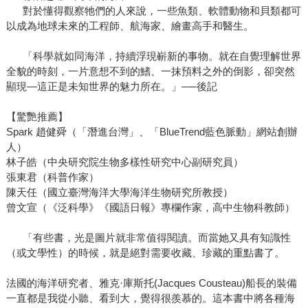
對於懂得觀察牠們的人來說，一些魚類、軟體動物和貝類都可
以成為地球未來的工程師、航海家、繪畫高手和醫生。
「科學就如同海洋，持續浮現嶄新的事物。就在自覺理解世界
全貌的時刻，一片意想不到的鰭、一抹預料之外的倒影，卻突然
顯現—這正是未知世界的魅力所在。」──後記
【驚艷推薦】
Spark 趙健舜（「潛進台灣」、「BlueTrend藍色脈動」網站創辦
人）
林子皓（中央研究院生物多樣性研究中心副研究員）
張東君（科普作家）
陳天任（國立臺灣海洋大學海洋生物研究所教授）
曾文宣（《泛科學》《國語日報》專欄作家，高中生物科教師）
「有些書，光是圖片就非常值得閱讀。而當她又具有知識性
（或文學性）的時候，就是絕對需要收藏、珍藏的重點書了。
法國的海洋研究者、雅克·庫斯托(Jacques Cousteau)船長的裝備
一直都是我從小聽、看到大，覺得很羨慕的。這本書中將各種海