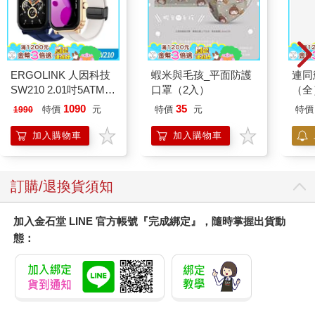
ERGOLINK 人因科技
蝦米與毛孩_平面防護
連同
SW210 2.01吋5ATM游
口罩（2入）
（全
泳心率血氧藍牙通話腕
1090
35
特價
元
特價
元
特價
1990
錶
加入購物車
加入購物車
訂購/退換貨須知
加入金石堂 LINE 官方帳號『完成綁定』，隨時掌握出貨動
態：