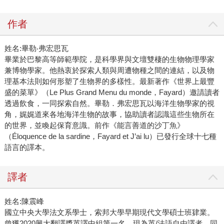
作者
姓名:畢勒‧弗宏思瓦
畢業於巴黎高等師範學院，是科學界與文壇雙棲的生物物理學家
兼博物學家。他熱衷於探索人類與周遭物種之間的連結，以及物
理基本法則如何形塑了生物界的多樣性。最新著作《世界上最豐
盛的菜單》（Le Plus Grand Menu du monde，Fayard）邀請讀者
透過飲食，一同探索自然。畢勒．弗宏思瓦以海洋生物學家的視
角，娓娓道來各地海洋生物的故事，協助讀者認識這些生物所在
的世界，並喚起保育意識。前作《能言善道的沙丁魚》
（Éloquence de la sardine，Fayard et J’ai lu）已發行全球十七種
語言的譯本。
譯者
姓名:陳震峰
國立中央大學法文系學士，索邦大學早期現代文學碩士班肄業。
曾獲2020興大翻譯獎英譯中組第一名。現為英/法語自由譯者，同