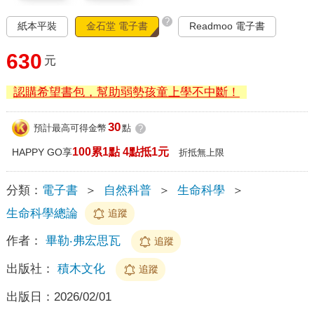
?
紙本平裝
金石堂 電子書
Readmoo 電子書
630
元
認購希望書包，幫助弱勢孩童上學不中斷！
30
預計最高可得金幣
點
?
100累1點 4點抵1元
HAPPY GO享
折抵無上限
分類：
電子書
＞
自然科普
＞
生命科學
＞
生命科學總論
追蹤
作者：
畢勒‧弗宏思瓦
追蹤
出版社：
積木文化
追蹤
出版日：
2026/02/01