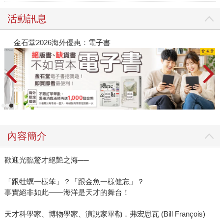
活動訊息
金石堂2026海外優惠：電子書
內容簡介
歡迎光臨驚才絕艷之海──
「跟牡蠣一樣笨」？「跟金魚一樣健忘」？
事實絕非如此——海洋是天才的舞台！
天才科學家、博物學家、演說家畢勒．弗宏思瓦 (Bill François)