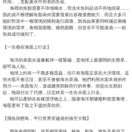
作用」，支配著水中所有的生命。
海裡的魚類需要不停地喝水，而淡水魚則必須不停地排尿……
因此就不難理解魚類為何需要發展出各種適應能力，而且大多只
能針對其中一種環境的限制進行調適，因為如果要同時滿足兩種
環境的需求，會相當困難。雖然困難，但並非不可能達成——鮭
魚就成功做到了。
【一生都在海面上行走】
海洋的表面永遠像氣球一樣緊繃，是地球上最廣闊的生態系，
卻罕為人知。
地球上約有一千萬多種昆蟲，但只有海黽定居在大洋環境。這
些水黽不會沉沒，甚至不會被海水弄濕。牠們利用水面本身的作
用力——表面張力，達成媲美耶穌所行的奇事。但從出生那刻
起，牠就付出了代價，註定終其一生在水面上行走。
牠可以產卵在各種漂浮物之上，隨著海洋塑膠廢料密度漸增，
海黽更有了取之不盡的育幼所。
【飛魚與鰹鳥，平行世界穿越者的海空大戰】
飛魚有個弱點，就是相當美味。鮪魚、鯨魚、旗魚及鬼頭刀，