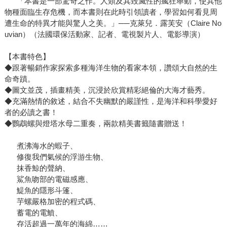
「本書是一部驚奇之作。人類及其毀滅性的瘋狂舉動，使其他
物種面臨生存危機，而本書則在此時引領讀者，學習如何看見周
遭生命的特異才能與驚人之美。」──克萊兒．露芙安（Claire No
uvian）（法國環保活動家、記者、電視製片人、電影導演）
【本書特色】
◆跟著暢銷作家探索多種海洋生物的看家本領，讚頌大自然的生
命奇蹟。
◆圖文並茂，插畫精美，沉浸於欣賞精彩絕倫的大海才藝秀。
◆充滿熱情的敘述，結合不失幽默的嚴謹性，是海洋和科學愛好
者的必讀之書！
◆鸚鵡螺與燈塔水母二重奏，兩款精美書籤隨書贈送！
煮沸海水的蝦子、
修復我們氣候的浮游生物、
抹香鯨的聲納、
鯊魚吻部的電磁感應、
鯷魚的隱形斗篷、
芋螺嚴格加密的程式碼、
蓄電的電鱝、
存活超過一萬年的海綿……