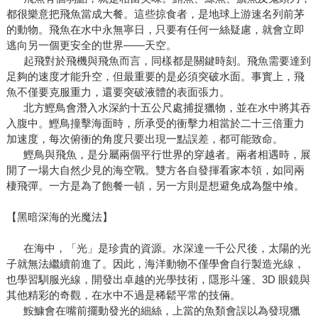
都很樂意把飛魚當成大餐。這些掠食者，是地球上游速名列前茅
的動物。飛魚在水中永無寧日，只要有任何一絲疑慮，就會立即
逃向另一個更安全的世界——天空。
起飛對於飛機與飛魚而言，同樣都是關鍵時刻。飛魚需要達到
足夠的速度才能升空，但最重要的是必須突破水面。事實上，飛
魚不僅要克服重力，還要突破液體的表面張力。
北方鰹鳥會潛入水深約十五公尺處捕捉獵物，並在水中將其吞
入腹中。鰹鳥撞擊海面時，所承受的衝擊力相當於二十三倍重力
加速度，每次俯衝的角度只要出現一點誤差，都可能致命。
鰹鳥與飛魚，是分屬兩個平行世界的穿越者。兩者相遇時，展
開了一場大自然少見的海空戰。雙方各自發揮看家本領，如同兩
棲飛彈。一方是為了飽餐一頓，另一方則是想避免成為盤中飧。
【黑暗深海的光魔法】
在海中，「光」是珍貴的資源。水深達一千公尺後，太陽的光
子就無法繼續前進了。因此，海洋動物不僅學會自行製造光線，
也學習馴服光線，開發出卓越的光學技術，隱形斗篷、3D 眼鏡與
其他精彩的奇觀，在水中不過是稀鬆平常的技倆。
鮟鱇會在嘴前擺動發光的細絲，上當的魚類會誤以為發現獵