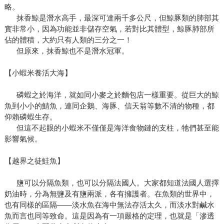
略。
抹香鯨是潛水高手，最深可達兩千多公尺，但鯨豚類的肺部其
實非常小，因為功能並非儲存空氣，若對比其體型，鯨豚肺部所
佔的體積，大約只有人類的三分之一！
但原來，抹香鯨也不是潛水冠軍。
【小蝦米養活大海】
磷蝦之於海洋，就如同小麥之於麵包店一樣重要。從巨大的鯨
魚到小小的鯖魚，連同企鵝、海豚、信天翁等數不清的物種，都
仰賴磷蝦生存。
但這不起眼的小蝦米不僅僅是海洋食物鏈的支柱，牠們甚至能
影響氣候。
【越界之徒鮭魚】
鹽可以分隔魚類，也可以分隔法國人。大家都知道法國人選擇
奶油時，分為無鹽及有鹽兩派，各有擁護者。在魚類的世界中，
也有同樣的區隔——淡水魚在海中無法存活太久，而淡水對鹹水
魚而言也同等致命。這是因為有一項嚴格的定理，也就是「滲透