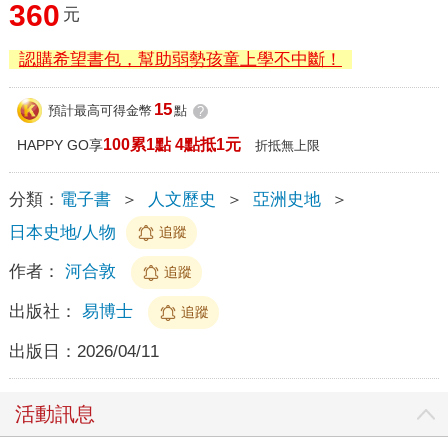
360
元
認購希望書包，幫助弱勢孩童上學不中斷！
15
預計最高可得金幣
點
?
100累1點 4點抵1元
HAPPY GO享
折抵無上限
分類：
電子書
＞
人文歷史
＞
亞洲史地
＞
日本史地/人物
追蹤
作者：
河合敦
追蹤
出版社：
易博士
追蹤
出版日：
2026/04/11
活動訊息