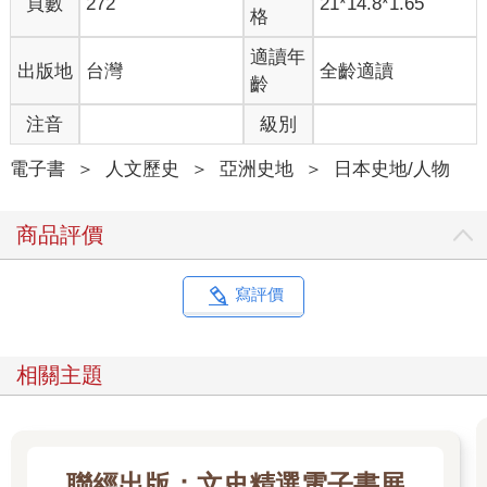
頁數
272
21*14.8*1.65
格
適讀年
出版地
台灣
全齡適讀
齡
注音
級別
電子書
＞
人文歷史
＞
亞洲史地
＞
日本史地/人物
商品評價
寫評價
相關主題
聯經出版：文史精選電子書展