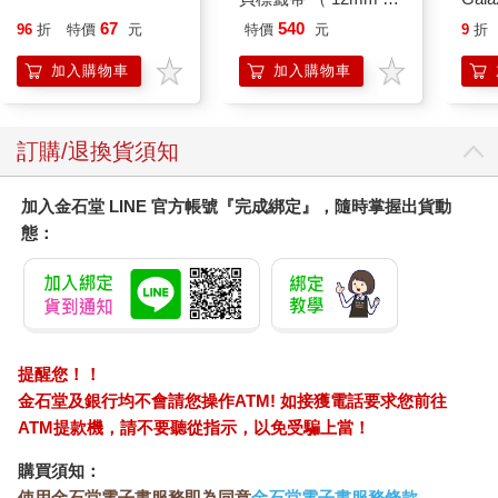
色SNOOPY ）
Peac
67
540
96
折
特價
元
特價
元
9
折
Surpri
Mari
加入購物車
加入購物車
Stor
訂購/退換貨須知
加入金石堂 LINE 官方帳號『完成綁定』，隨時掌握出貨動
態：
提醒您！！
金石堂及銀行均不會請您操作ATM! 如接獲電話要求您前往
ATM提款機，請不要聽從指示，以免受騙上當！
購買須知：
使用金石堂電子書服務即為同意
金石堂電子書服務條款
。