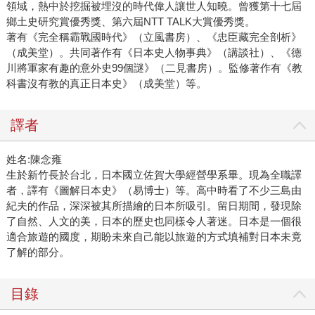
領域，熱中於挖掘被埋沒的時代偉人讓世人知曉。曾獲第十七屆
鄉土史研究賞優秀獎、第六屆NTT TALK大賞優秀獎。
著有《完全稱霸戰國時代》（立風書房）、《忠臣藏完全剖析》
（成美堂）。共同著作有《日本史人物事典》（講談社）、《德
川將軍家有趣的意外史99個謎》（二見書房）。監修著作有《教
科書沒有教的真正日本史》（成美堂）等。
譯者
姓名:陳念雍
生於新竹長於台北，日本國立佐賀大學經營學系畢。現為全職譯
者，譯有《圖解日本史》（易博士）等。高中時看了不少三島由
紀夫的作品，深深被其所描繪的日本所吸引。留日期間，發現除
了自然、人文的美，日本的歷史也同樣令人著迷。日本是一個很
適合旅遊的國度，期盼未來自己能以旅遊的方式填補對日本未竟
了解的部分。
目錄