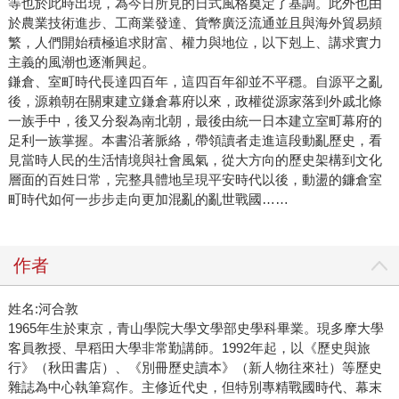
等也於此時出現，為今日所見的日式風格奠定了基調。此外也由
於農業技術進步、工商業發達、貨幣廣泛流通並且與海外貿易頻
繁，人們開始積極追求財富、權力與地位，以下剋上、講求實力
主義的風潮也逐漸興起。
鎌倉、室町時代長達四百年，這四百年卻並不平穩。自源平之亂
後，源賴朝在關東建立鎌倉幕府以來，政權從源家落到外戚北條
一族手中，後又分裂為南北朝，最後由統一日本建立室町幕府的
足利一族掌握。本書沿著脈絡，帶領讀者走進這段動亂歷史，看
見當時人民的生活情境與社會風氣，從大方向的歷史架構到文化
層面的百姓日常，完整具體地呈現平安時代以後，動盪的鐮倉室
町時代如何一步步走向更加混亂的亂世戰國……
作者
姓名:河合敦
1965年生於東京，青山學院大學文學部史學科畢業。現多摩大學
客員教授、早稻田大學非常勤講師。1992年起，以《歷史與旅
行》（秋田書店）、《別冊歷史讀本》（新人物往來社）等歷史
雜誌為中心執筆寫作。主修近代史，但特別專精戰國時代、幕末