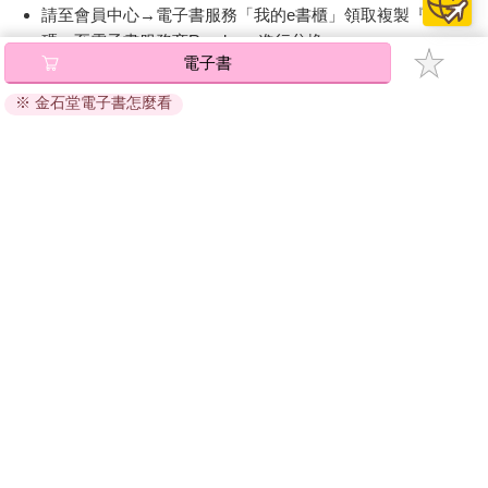
請至會員中心→電子書服務「我的e書櫃」領取複製『兌換
碼』至電子書服務商Readmoo進行兌換。
電子書
退換貨須知：
※ 金石堂電子書怎麼看
因版權保護，您在金石堂所購買的電子書僅能以金石堂專屬
的閱讀軟體開啟閱讀，無法以其他閱讀器或直接下載檔案。
依據「消費者保護法」第19條及行政院消費者保護處公告之
「通訊交易解除權合理例外情事適用準則」，非以有形媒介
提供之數位內容或一經提供即為完成之線上服務，經消費者
事先同意始提供。（如：電子書、電子雜誌、下載版軟體、
虛擬商品…等），
不受「網購服務需提供七日鑑賞期」的限
制
。為維護您的權益，建議您先使用「試閱」功能後再付款
購買。