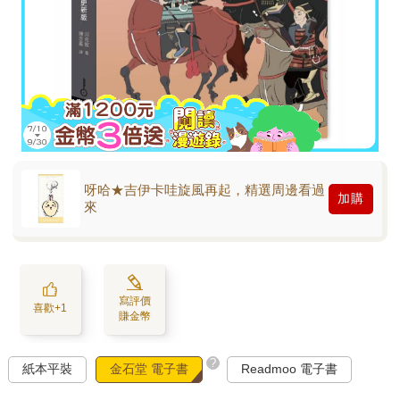
呀哈★吉伊卡哇旋風再起，精選周邊看過
加購
來
寫評價
喜歡+1
賺金幣
?
紙本平裝
金石堂 電子書
Readmoo 電子書