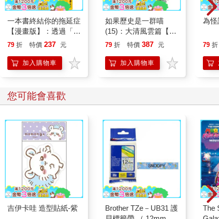
一本書終結你的拖延症
如果歷史是一群喵
為怪
【漫畫版】：透過「小
(15)：大清風雲篇【萌
行動」打開大腦的行動
貓漫畫學歷史】
237
387
79
折
特價
元
79
折
特價
元
79
折
開關，懶人也能變身
「行動派」的37個科
加入購物車
加入購物車
學方法
您可能會喜歡
吉伊卡哇 造型貼紙-紫
Brother TZe－UB31 護
The 
貝標籤帶 （ 12mm 藍
Gala