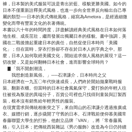
褲，日本製的美式服裝可說是青出於藍、樣貌更勝美國。如今的
日本不僅重新詮釋美式風格，也進一步向全世界反向輸出自己專
屬的類型──日本的美式傳統風格，縮寫為Ametora，是經過細微
變化而帶有豐富文化的衣著傳統。
本書以六十年的時間跨度，詳盡解讀經典美式風格在日本如何落
地生根、成長茁壯，繼而發展出獨屬日本的樣貌。書中強調，美
國在二戰後擔起重建日本的責任，自然促使日本時尚「美國
化」；但在當時，穿衣打扮卻不存在於日本人的字典之中。那
麼，日本人如何取經美國文化，開始追求個人風格的展現？這一
切改變，又是如何翻轉日本社會，進而影響全球時尚？
▊「我不開創潮流，
我想創造新風俗。」──石津謙介，日本時尚之父
日本經濟在一九五〇年代快速成長，人們終於開始拋棄戰時服
裝、翻新衣櫃。但當時的日本社會風氣保守，愛打扮的年輕人往
往被視為叛逆的異端分子，百貨公司裡也只找得到童裝與訂製西
裝，根本沒有銷售給年輕男性的服裝。
在現實需求與傳統相衝突之下，來自岡山的石津謙介透過推廣成
衣、媒體行銷，逐步撬開了守舊的日本。石津戰前便仰慕美國常
春藤聯盟大學生的打扮，他創立品牌「VAN」，將「常春藤風
格」引入日本；把傳統西裝雜誌《男の服飾》改造為今日仍持續