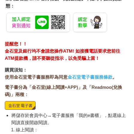
的同時，日本人卻守護了美國的服裝歷史，一如阿拉伯人在歐洲
態：
黑暗時期護衛了亞里斯多德的物理學。日本的消費者與品牌挽救
了美國時尚風格，而「挽救」一詞在此其實包含了兩種意涵——
既作為權威保存了美式服裝風格的知識，也保護這些風格不至於
滅絕。
提醒您！！
如今日本在時尚、尤其是美式時尚的領域表現出色，已是舉世公
金石堂及銀行均不會請您操作ATM! 如接獲電話要求您前往
認，但這當中依然啟人疑竇，那就是日本文化如此尊崇美式風
ATM提款機，請不要聽從指示，以免受騙上當！
格，它的演進過程與原因是什麼？
購買須知：
本書企圖提供一個詳盡的解答，呈現經典美式服裝如何進入日
使用金石堂電子書服務即為同意
金石堂電子書服務條款
。
本，以及日本人如何改造這個影響全球時尚風格的過程。常春藤
聯盟學生造型、牛仔服飾、嬉皮打扮、西岸運動服、五〇年代復
電子書分為「金石堂(線上閱讀+APP)」及「Readmoo(兌換
古造型、紐約街頭服飾，以及舊式工作服，這些服裝在數十年間
碼)」兩種：
陸續傳入日本，翻轉了日本社會的樣貌，繼而反向影響了全球時
尚。
將儲存於會員中心→電子書服務「我的e書櫃」，點選線上
不過，本書並非探討錯綜複雜的服裝樣式或設計概念，而是要追
閱讀直接開啟閱讀。
溯那些將美式服裝引進日本的人物，以及將這些美式概念融入日
線上閱讀：
本人身分認同的年輕人。推動這些改變的人往往不是受過專業訓