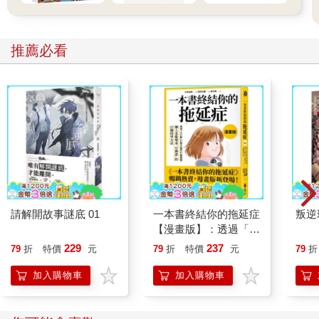
儘管成年人擊潰了御幸族，但日本年輕人卻在一場規模更大的戰
爭中得勝。從一九六〇年代起，青少年開始起身對抗父母與權
威，企圖掙脫狹隘的學生身分，創造自己特有的文化。他們最重
推薦必看
要的第一步，就是將一致的學校制服換成帶有個人風格的服裝。
雖然這股對流行時尚的興趣始於出身菁英家庭的年輕人，但隨著
日本經濟奇蹟和大眾媒體爆炸性地成長，很快就擴及至大眾階
層。自從常春藤風格席捲銀座後，日本經歷了五十年的發展軌
跡，成為世上對流行時尚最為著迷的國家。
日本年輕人在追求流行服飾上所費的時間、金錢與力氣相當驚
人，相較於全球各地的同齡者更是如此。男性時尚刊物在人口數
為日本二點五倍的美國還不到十本，但日本卻有高達五十餘本之
多。小說家威廉．吉布森（William Gibson）曾寫道，PARCO這
間以年輕人為主要客群的日本連鎖百貨，讓「洛杉磯梅爾羅斯大
請解開故事謎底 01
一本書終結你的拖延症
叛逆
【漫畫版】：透過「小
街（Melrose）上的佛瑞德西格百貨（Fred Segal）相形之下活像
行動」打開大腦的行動
是蒙大拿州的暢貨中心」。東京有好幾個區域都是以販售服裝給
229
237
79
折
特價
元
79
折
特價
元
79
折
開關，懶人也能變身
三十歲以下的年輕人為主要經濟活動，例如原宿、澀谷、青山和
「行動派」的37個科
加入購物車
加入購物車
代官山。這還只是首都的景象。從寒冷的北海道到亞熱帶的沖
學方法
繩，你隨處都能在各地小店輕鬆買到頂尖的日本與外國品牌衣
飾。