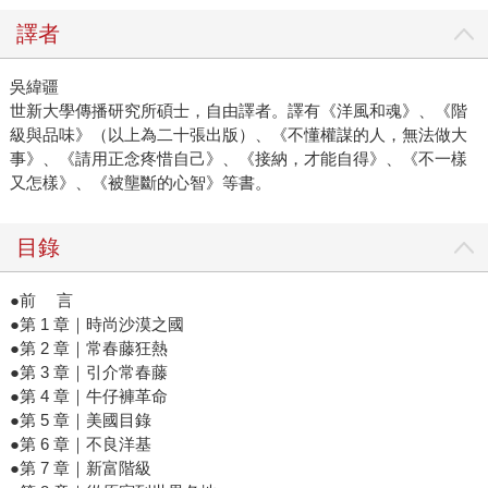
譯者
吳緯疆
世新大學傳播研究所碩士，自由譯者。譯有《洋風和魂》、《階
級與品味》（以上為二十張出版）、《不懂權謀的人，無法做大
事》、《請用正念疼惜自己》、《接納，才能自得》、《不一樣
又怎樣》、《被壟斷的心智》等書。
目錄
●前 言
●第 1 章｜時尚沙漠之國
●第 2 章｜常春藤狂熱
●第 3 章｜引介常春藤
●第 4 章｜牛仔褲革命
●第 5 章｜美國目錄
●第 6 章｜不良洋基
●第 7 章｜新富階級