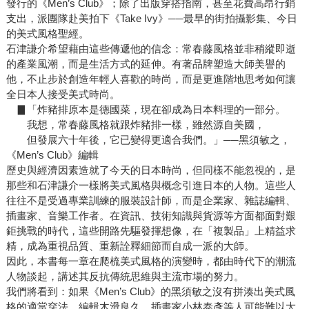
發行的《Men’s Club》；除了出版穿搭指南，甚至花費高昂行銷
支出，派團隊赴美拍下《Take Ivy》──最早的街拍攝影集、今日
的美式風格聖經。
石津謙介希望藉由這些傳遞他的信念：常春藤風格並非稍縱即逝
的產業風潮，而是生活方式的延伸。有著品牌塑造大師美譽的
他，不止步於創造年輕人喜歡的時尚，而是更進階地思考如何讓
全日本人接受美式時尚。
▊「炸豬排原本是德國菜，現在卻成為日本料理的一部分。
我想，常春藤風格就跟炸豬排一樣，雖然源自美國，
但發展六十年後，它已變得更適合我們。」──黑須敏之，
《Men’s Club》編輯
歷史與經濟因素造就了今天的日本時尚，但同樣不能忽視的，是
那些和石津謙介一樣將美式風格與概念引進日本的人物。這些人
往往不是受過專業訓練的服裝設計師，而是企業家、雜誌編輯、
插畫家、音樂工作者。在資訊、技術知識與貨源等方面都面對艱
鉅挑戰的時代，這些開路先驅發揮想像，在「複製品」上精益求
精，成為重視品質、重新詮釋細節而自成一派的大師。
因此，本書每一章在爬梳美式風格的演變時，都由時代下的潮流
人物談起，講述其反抗傳統思維與主流市場的努力。
我們將看到：如果《Men’s Club》的黑須敏之沒有拼湊出美式風
格的適當穿法，編輯木滑良久、插畫家小林泰彥等人可能難以大