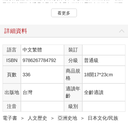
已將所有可能會透露出戰後貧窮景象的蛛絲馬跡全數抹盡，甚至
還將木質垃圾桶改換成具有現代感的塑膠材質。
看更多
這些更新東京市容的行動原本穩定進行著，直到築地警察局總機
在當年八月突然湧入大量來電。銀座的商家指出，當地的主要幹
詳細資料
道御幸通有大批怪人出沒，需要執法單位立即協助處理：現場有
數百個身穿奇裝異服的青少年正在遊蕩！
語言
中文繁體
裝訂
警方派出偵查隊來到銀座，發現一些年輕男子穿著以皺皺的厚布
ISBN
9786267784792
分級
普通級
製成的襯衫，領尖有奇特的鈕釦扣住，西裝外套胸口處還多出多
餘的第三顆鈕釦，衣料上的格紋圖案張揚顯眼，卡其長褲或短褲
商品規
比平常緊身，後頭還有奇怪的帶子，配上長長的及膝黑襪，以及
頁數
336
18開17*23cm
格
雕花複雜的皮鞋。這些年輕人將頭髮旁分，比例正好是七比三──
這種髮型得用吹風機才做得出來。警方很快就得知，這種風格叫
適讀年
出版地
台灣
全齡適讀
作「アイビー」（aibii），源自英文的「Ivy」——常春藤。
齡
小報雜誌整個夏天都在批評這些在銀座遊蕩的狂放青年，稱之為
注音
級別
「御幸族」。他們不好好待在家裡讀書，反而成天在商店前閒
晃，跟女生打情罵俏，在銀座的男裝店裡揮霍父親辛苦賺來的
電子書
＞
人文歷史
＞
亞洲史地
＞
日本文化/民族
錢。可憐的父母對孩子這樣的身分可能毫無所知：他們出家門時