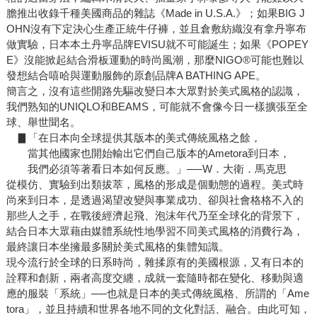
膽推出收錄千種美國商品的雜誌《Made in U.S.A.》；如果BIG J
OHN沒有下定決心生產正統牛仔褲，並且倉敷紡織沒有拿丹寧布
做實驗，日本本土丹寧品牌EVISU就不可能誕生；如果《POPEY
E》沒能掀起結合滑板運動的時尚風潮，那麼NIGO®可能也難以
發想結合嘻哈與運動服飾的原創品牌A BATHING APE。
簡言之，沒有這些開路先驅改變日本大眾對於美式風格的認識，
我們熟知的UNIQLO和BEAMS，可能就不會像今日一樣擴張至全
球、舉世聞名。
▊「在日本向全球提供其版本的美式傳統風格之餘，
當其他國家也開始輸出它們自己版本的Ametora到日本，
我們必須等著看日本如何反應。」──W．大衛．馬克思
從模仿、實驗到出類拔萃，風格的形成是個動態的過程。美式時
尚來到日本，是透過渴望改變與事業成功、卻與社會格格不入的
那些人之手，在戰後經濟起飛、泡沫年代乃至全球化的背景下，
結合日本大眾藉由媒體系統性地學習不同美式風格的消費行為，
最終讓日本坐擁最多關於美式風格的集體知識。
現今流行於全球的日系時尚，雜揉原有的美國根源，又有日本的
詮釋和創新，兩者高度交纏，成就一套隨時都在變化、移動與適
應的服裝「系統」──也就是日本的美式傳統風格、所謂的「Ame
tora」，並且持續和世界各地不同的文化對話、融合。由此可知，