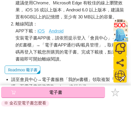
建議使用Chrome、Microsoft Edge 有較佳的線上瀏覽效
練的服裝設計師，而是企業家、進口商、雜誌編輯、插畫家、造
型師，以及音樂工作者。不過，儘管青少年對美式文化需求若
果， iOS 16 或以上版本，Android 6.0 以上版本，建議裝
渴，這些開路先驅依然面臨到艱鉅的挑戰，包括尋找貨源、如何
置有6GB以上的記憶體，至少有 30 MB以上的容量。
取得技術知識，以及說服態度遲疑的零售商等等。他們總是得搶
離線閱讀：
先一步，抵擋來自家長、警方，以及服裝產業龐大且根深柢固的
APP下載：
iOS
Android
傳統反對力量。不過，拜精明的解決方法和運氣之賜，他們還是
安裝電子書APP後，請依照提示登入「會員中心」→「我
能將產品交到年輕人手中，獲取驚人利潤。
的E書櫃」→「電子書APP通行碼/載具管理」，取得通行
碼再登入下載您所購買的電子書。完成下載後，點選任一
儘管美式時尚影響了日本的男女裝風格，但在男裝方面的影響其
書籍即可開始離線閱讀。
實更為深遠。自從戰後擺脫和服之後，日本女裝就一直追循著歐
洲設計師的腳步。相較之下，日本男性只將時尚視為一種追求校
園菁英打扮、粗獷的戶外風格、文化與次文化認同，以及模仿好
請至會員中心→電子書服務「我的e書櫃」領取複製『兌換
萊塢明星的概念，這些都導致日本男性接受了以生活方式為基
碼』至電子書服務商Readmoo進行兌換。
礎、較為休閒的美式服裝風格。倫敦的薩維爾街（Savile Row）
電子書
雖然賦予日本在大戰前對基本男裝典範的認知，但在一九四五年
退換貨須知：
後，新世界的服飾則提供了一個更誘人的憧憬。
※ 金石堂電子書怎麼看
因版權保護，您在金石堂所購買的電子書僅能以金石堂專屬
的閱讀軟體開啟閱讀，無法以其他閱讀器或直接下載檔案。
美國在二戰後擔起重建日本的責任，日本時尚「美國化」的趨勢
依據「消費者保護法」第19條及行政院消費者保護處公告之
自然相當明顯。長久以來，美國人都認為自己的流行文化位居世
「通訊交易解除權合理例外情事適用準則」，非以有形媒介
界中心。我們都聽說過這種說法，東歐人因為實在太想要搖滾樂