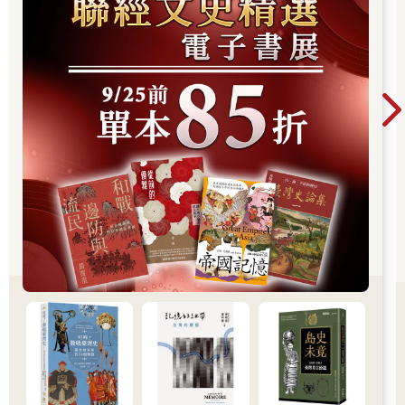
著釦領襯衫、梳著約翰．甘迺迪式的髮型，就會被警方攔下。這
一夜共有兩百名青少年遭逮，其中八十五人由巴士迅速送進築地
監獄，歷經整晚的起訴和訓誡，憂心忡忡的父母也連忙趕來探
視。
隔天，刑警向報紙揭露御幸族的邪惡伎倆，例如將菸藏在厚厚的
英文書裡。警方也承認，不是所有御幸族都幹了什麼壞事，但這
場突襲還是有其必要，如此「才能保護這些年輕人，免得他們
『變成』罪犯」。這場逮捕行動也證實了警方的憂慮，他們擔心
日本的男性氣概岌岌可危其實與青少年對時尚的高度興趣有關。
刑警對於御幸族男孩以「女性化」的用字遣詞說話相當反感。
警方決心驅趕這些顛覆了傳統的年輕人，在隔週週六夜裡再度掃
蕩銀座，逮捕漏網之魚。警方的強硬手段相當成功，直到年底，
銀座再也不見御幸族的蹤跡，當年的東京奧運也進行得十分順
利。外國訪客返鄉後不會心有餘悸地說他們在東京看過身穿緊身
長褲的不良少年。
——