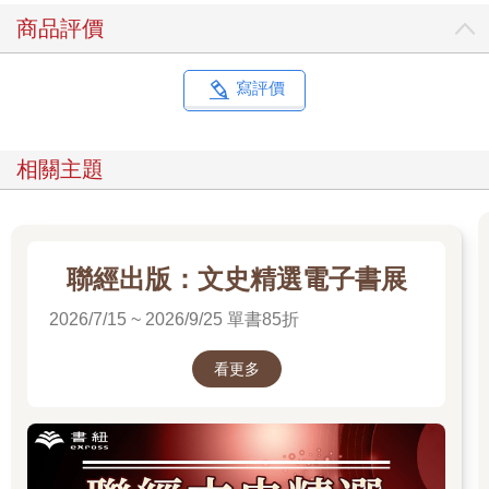
會穿著規矩的學校制服，之後再溜進咖啡廳廁所換上整套的禁忌
商品評價
服裝。御幸通這個街名原是為紀念天皇駕臨而取，但媒體此時卻
將它冠上「親不孝通」之名。
寫評價
媒體之所以譴責御幸族，主因除了認為青少年行為不檢，還認定
他們簡直像是拿刀一把插進全日本奧運計畫的心臟。一九六四年
的夏季奧運將是日本自二戰戰敗後首度有機會成為全球矚目的焦
相關主題
點，象徵日本重返國際社會。日本希望外國訪客看到的是他們在
重建上的驚人進展，而非群聚街頭的叛逆少年。成年人擔心，漫
步到帝國飯店喝杯茶的美國商人和歐洲外交官，會撞見不良少年
身穿輕佻的釦領襯衫的不堪景象。
聯經出版：文史精選電子書展
銀座商家的不滿更是直接，因為每逢週末都會有近兩千多名青少
2026/7/15 ~ 2026/9/25 單書85折
年擋在櫥窗前，妨礙商家營業。若是在戰前的專制時期，日本警
察能以任何雞毛蒜皮的理由逮捕這群在銀座遊蕩的年輕人。但在
民主化的新日本，法律上沒有任何可以拘捕御幸族的正當理由。
看更多
畢竟，他們也只是站在那裡聊天而已。然而，警方跟商家一樣，
擔心若不干涉，銀座很快就會淪為「邪惡溫床」。
於是，一九六四年九月十二日週六夜裡，距離奧運開幕不到一個
月，十名便衣刑警展開了聯合掃蕩銀座街頭的行動。只要有人穿