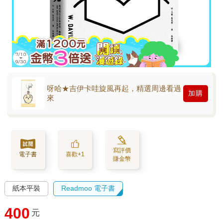
呀哈★吉伊卡哇旋風再起，精選周邊看過
加購
來
寫評價
電子書
喜歡+1
賺金幣
紙本平裝
Readmoo 電子書
400
元