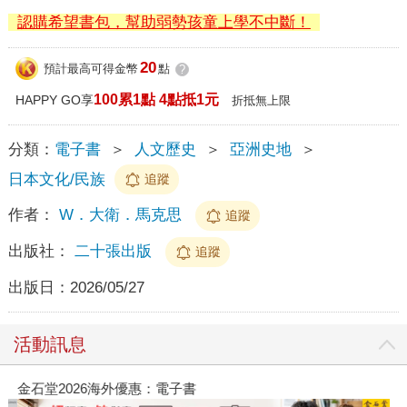
認購希望書包，幫助弱勢孩童上學不中斷！
20
預計最高可得金幣
點
?
100累1點 4點抵1元
HAPPY GO享
折抵無上限
分類：
電子書
＞
人文歷史
＞
亞洲史地
＞
日本文化/民族
追蹤
作者：
W．大衛．馬克思
追蹤
出版社：
二十張出版
追蹤
出版日：
2026/05/27
活動訊息
金石堂2026海外優惠：電子書