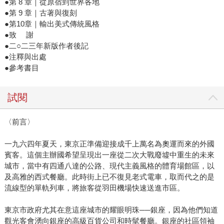
●第 8 章｜從原宿到世界各地
●第 9 章｜古著與復刻
●第10章｜輸出美式傳統風格
●致 謝
●二○二三年新版作者後記
●注釋與出處
●參考書目
試閱
〈前言〉
一九六四年夏天，東京正準備迎接成千上萬名為奧運而來的外國
賓客。這個主辦國希望呈現出一座從二次大戰廢墟中重生的未來
城市，當中有四通八達的公路、現代主義風格的體育場館區，以
及高雅的西式餐廳。此時街上已不復見老式電車，取而代之的是
流線型的單軌列車，將旅客從羽田機場快速送進市區。
東京市政府尤其在意這座城市的耀眼明珠──銀座，因為他們知道
觀光客會湧向銀座的高級百貨公司和時髦餐廳。銀座的社區領袖