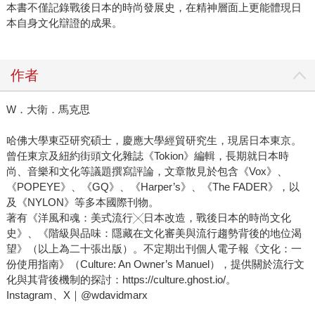
本書不僅記錄戰後日本的時尚發展史，在精神層面上更能體現日
本自身文化辯證的成果。
作者
W．大衛．馬克思
哈佛大學東亞研究碩士，慶應大學經貿研究生，現居日本東京。
曾任東京及紐約街頭文化雜誌《Tokion》編輯，長期就日本時
尚、音樂和文化等議題撰寫評論，文章散見於包含《Vox》、
《POPEYE》、《GQ》、《Harper’s》、《The FADER》，以
及《NYLON》等多本國際刊物。
著有《洋風和魂：美式流行╳日本改造，戰後日本的時尚文化
史》、《階級與品味：隱藏在文化審美與流行趨勢背後的地位渴
望》（以上為二十張出版）。不定期出刊個人電子報《文化：一
份使用指南》（Culture: An Owner’s Manuel），提供關於流行文
化與其背後機制的探討：https://culture.ghost.io/。
Instagram、X｜@wdavidmarx