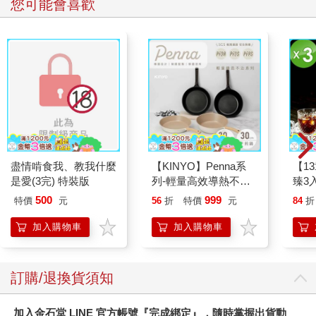
您可能會喜歡
日本人多年來都是著迷程度首屈一指的全球時尚消費者，但在近
三十年間，貿易平衡已有變化，日籍設計師與品牌已逐漸擄獲海
外消費者的眼光，日本服裝如今已出口世界各地。歐洲時尚界率
先愛上異國風味強烈的日本設計師服裝──最早是山本寬齋與高田
賢三風格強烈的東方樣式，繼而是川久保玲的Comme des
Garçons、山本耀司與三宅一生的前衛設計。從一九九〇年代
起，歐美創意產業也開始頌揚各種以日本風格詮釋的基本單品，
像是T恤、牛仔褲，以及牛津襯衫。到了二十一世紀的第一個十
年，嘻哈音樂的歌詞已將A BATHING APE和EVISU視為奢華生活
風格的必備服裝。而且，紐約蘇活區或倫敦西區深諳時尚的消費
盡情啃食我、教我什麼
【KINYO】Penna系
【1
者對於UNIQLO的喜好也多過Gap。
是愛(3完) 特裝版
列-輕量高效導熱不沾
臻3入
平煎鍋30cm
500
999
特價
元
56
折
特價
元
84
折
接著，時尚專家開始宣稱日本品牌製造的美式風格服裝甚至好過
美國品牌，這一點可說非比尋常。與此同時，美國年輕人也開始
加入購物車
加入購物車
參考網路上未經授權掃描下來的日本雜誌圖片，模仿當中的傳統
美式風格造型。二〇一〇年，世界各地的讀者紛紛搶購復刻版的
《Take Ivy》，這本原於一九六五年出版的日本攝影集，記錄了美
訂購/退換貨須知
國常春藤聯盟（Ivy League）校園內的學生衣著造型，首刷此時
已是罕見珍本。《Take Ivy》一書的大受歡迎讓大眾普遍認為，就
加入金石堂 LINE 官方帳號『完成綁定』，隨時掌握出貨動
在美國花費數十年、讓週五便服日演變成一整週天天都是便服日