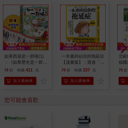
如果西遊是一群喵(1)
一本書終結你的拖延症
北歐
：《如果歷史是一群
【漫畫版】：透過「小
福國
喵》作者最新力作，附
行動」打開大腦的行動
411
237
79
折
特價
元
79
折
特價
元
79
折
【首卷特典】拉頁
開關，懶人也能變身
「行動派」的37個科
加入購物車
加入購物車
學方法
您可能會喜歡