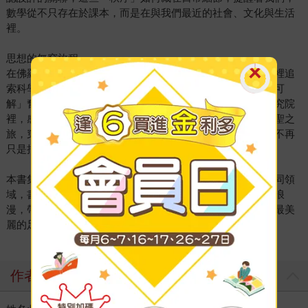
數學從不只存在於課本，而是在與我們最近的社會、文化與生活
裡。
思想的無窮旅程
在佛羅倫斯地板的幾何圖案裡遇見達文西，在伽利略的足跡裡追
索科學方法；在方程式的悲歌中，看見數學家為「可解與不可
解」奮鬥的身影；也在「火星人」數學家與普林斯頓高等研究院
裡，感受到孤獨天才如何推動世界。在書中展開一場數學朝聖之
旅，穿梭於歐洲的城市、思想的殿堂與學術的傳奇，讓數學不再
只是抽象知識，而是一段段可行走、可感受的旅程。
本書集結二十三篇文章，跨越藝術、建築、科學、社會等不同領
域，書寫一段橫跨古今、穿越文明的知識之旅。刻劃理性的浪
漫，帶領我們重新看見——數學，原來是理解世界最深邃也最美
麗的足跡。
作者