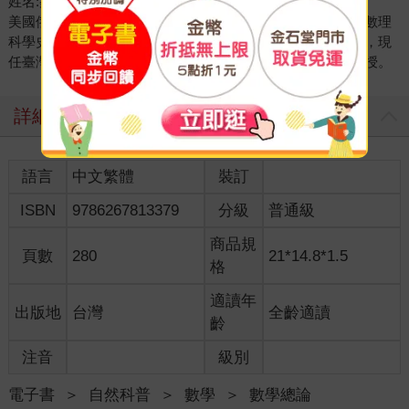
姓名:劉柏宏
美國俄勒岡州立大學數學教育博士，研究專長為數學教育、數理
科學史，曾任國立勤益科技大學通識教育中心終身特聘教授，現
任臺灣數學史教育學會理事長、國立臺灣師範大學數學系教授。
詳細資料
語言
中文繁體
裝訂
ISBN
9786267813379
分級
普通級
商品規
頁數
280
21*14.8*1.5
格
適讀年
出版地
台灣
全齡適讀
齡
注音
級別
電子書
＞
自然科普
＞
數學
＞
數學總論