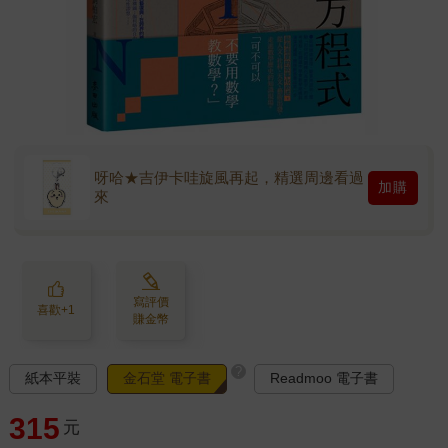
呀哈★吉伊卡哇旋風再起，精選周邊看過
加購
來
寫評價
喜歡+1
賺金幣
?
紙本平裝
金石堂 電子書
Readmoo 電子書
315
元