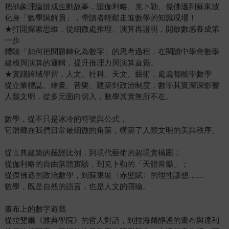
把抽象理論說成生動故事，讓伽利略、克卜勒、傑佛遜到蘇東坡
化身「數學講解員」，帶讀者輕鬆走進數學的知識現場！
★打開探索思維，從細微處推理、演算再證明，開啟數感養成第
一步
體驗「如何把問題轉化為數字」的思考過程，在閱讀中學會數學
建模與演算的邏輯，提升推理力與演算直覺。
★實踐跨域學習，人文、社科、天文、藝術，處處都能學數學
從企業標誌、繪畫、音樂、建築到政治制度，數學其實深深影響
人類文明，從多元面向切入，數學其實無所不在。
數學，從不只是冰冷的符號與公式，
它潛藏在我們日常最細微的角落，構築了人類文明的美與秩序。
從古典建築的嚴謹比例，到現代藝術的超現實構圖；
從伽利略的自由落體實驗，到克卜勒的「天體音樂」；
從傑佛遜的政治數學，到蘇東坡〈赤壁賦〉的理性謬想……
數學，既是自然的語言，也是人文的隱喻。
畫布上的數字遊戲
從拉斐爾《雅典學院》的哲人對話，到拉海爾靜謐的畫布與達利