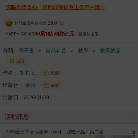
認購希望書包，幫助弱勢孩童上學不中斷！
15
預計最高可得金幣
點
?
100累1點 4點抵1元
HAPPY GO享
折抵無上限
分類：
電子書
＞
自然科普
＞
數學
＞
數學總論
追蹤
作者：
劉柏宏
追蹤
出版社：
麥田
追蹤
出版日：
2026/01/28
活動訊息
金石堂2026海外優惠：電子書
飛