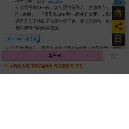
APP下載：
iOS
Android
安裝電子書APP後，請依照提示登入「會員中心」→「我
會
的E書櫃」→「電子書APP通行碼/載具管理」，取得通行
碼再登入下載您所購買的電子書。完成下載後，點選任一
員
書籍即可開始離線閱讀。
日
請至會員中心→電子書服務「我的e書櫃」領取複製『兌換
碼』至電子書服務商Readmoo進行兌換。
電子書
退換貨須知：
※ 本商品會員日滿額金幣加碼回饋最高15倍
因版權保護，您在金石堂所購買的電子書僅能以金石堂專屬
的閱讀軟體開啟閱讀，無法以其他閱讀器或直接下載檔案。
依據「消費者保護法」第19條及行政院消費者保護處公告之
「通訊交易解除權合理例外情事適用準則」，非以有形媒介
提供之數位內容或一經提供即為完成之線上服務，經消費者
事先同意始提供。（如：電子書、電子雜誌、下載版軟體、
虛擬商品…等），
不受「網購服務需提供七日鑑賞期」的限
制
。為維護您的權益，建議您先使用「試閱」功能後再付款
購買。