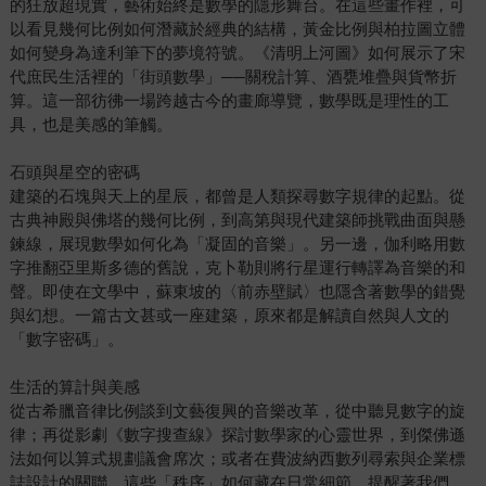
的狂放超現實，藝術始終是數學的隱形舞台。在這些畫作裡，可
以看見幾何比例如何潛藏於經典的結構，黃金比例與柏拉圖立體
如何變身為達利筆下的夢境符號。《清明上河圖》如何展示了宋
代庶民生活裡的「街頭數學」──關稅計算、酒甕堆疊與貨幣折
算。這一部彷彿一場跨越古今的畫廊導覽，數學既是理性的工
具，也是美感的筆觸。
石頭與星空的密碼
建築的石塊與天上的星辰，都曾是人類探尋數字規律的起點。從
古典神殿與佛塔的幾何比例，到高第與現代建築師挑戰曲面與懸
鍊線，展現數學如何化為「凝固的音樂」。另一邊，伽利略用數
字推翻亞里斯多德的舊說，克卜勒則將行星運行轉譯為音樂的和
聲。即使在文學中，蘇東坡的〈前赤壁賦〉也隱含著數學的錯覺
與幻想。一篇古文甚或一座建築，原來都是解讀自然與人文的
「數字密碼」。
生活的算計與美感
從古希臘音律比例談到文藝復興的音樂改革，從中聽見數字的旋
律；再從影劇《數字搜查線》探討數學家的心靈世界，到傑佛遜
法如何以算式規劃議會席次；或者在費波納西數列尋索與企業標
誌設計的關聯，這些「秩序」如何藏在日常細節，提醒著我們，