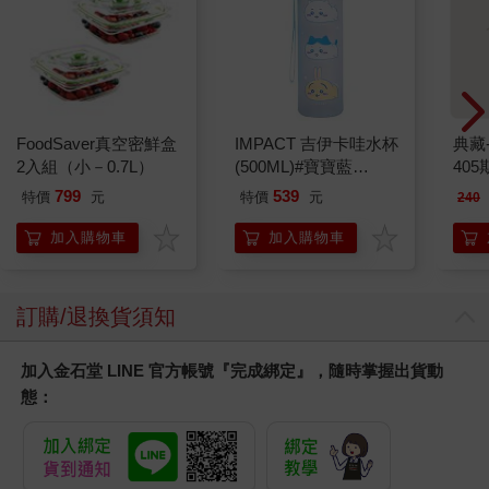
FoodSaver真空密鮮盒
IMPACT 吉伊卡哇水杯
典藏
2入組（小－0.7L）
(500ML)#寶寶藍
405
IMCHB01LB
799
539
特價
元
特價
元
240
加入購物車
加入購物車
訂購/退換貨須知
加入金石堂 LINE 官方帳號『完成綁定』，隨時掌握出貨動
態：