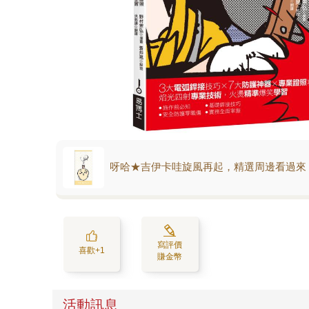
呀哈★吉伊卡哇旋風再起，精選周邊看過來
寫評價
喜歡+1
賺金幣
活動訊息