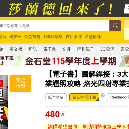
圭吾
楊双子
公益書包
16647續集
吉伊卡哇
通靈藥師
路邊攤新作
馬斯克
玩具總動員5
超慢跑
館
英文書
雜誌
電子書
文具
玩具親子
3C電玩
家
【電子書】圖解銲接：3大
固定
業證照攻略 焰光四射專業
版型
?
紙本平裝
金石堂 電子書
Readmoo
480
元
認購希望書包，幫助弱勢孩童上學不