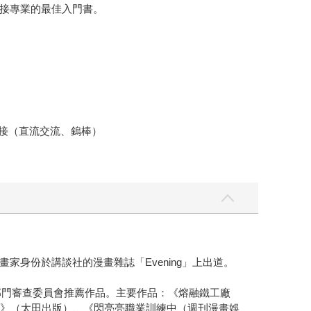
接專業的最佳入門書。
銲接（直流交流、鎢棒）
身份於講談社的漫畫雜誌「Evening」上出道。
部門審查委員會推薦作品。主要作品：《熔融鐵工廠
mic）》（太田出版）、《閃亮亮職業訓練中（週刊漫畫娛