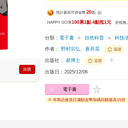
20
預計最高可得金幣
點
?
100累1點 4點抵1元
HAPPY GO享
折抵無
分類：
電子書
＞
自然科普
＞
科技/
作者：
野村宗弘、蒼井晃
追蹤
出版社：
易博士
追蹤
?
加購
出版日：
2025/12/06
電子書
※ 本商品會員日滿額金幣加碼回饋最高15倍