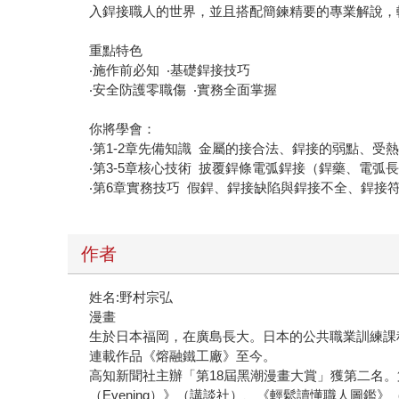
入銲接職人的世界，並且搭配簡鍊精要的專業解說，
重點特色
‧施作前必知 ‧基礎銲接技巧
‧安全防護零職傷 ‧實務全面掌握
你將學會：
‧第1-2章先備知識 金屬的接合法、銲接的弱點、
‧第3-5章核心技術 披覆銲條電弧銲接（銲藥、電
‧第6章實務技巧 假銲、銲接缺陷與銲接不全、銲接
作者
姓名:野村宗弘
漫畫
生於日本福岡，在廣島長大。日本的公共職業訓練課程
連載作品《熔融鐵工廠》至今。
高知新聞社主辦「第18屆黑潮漫畫大賞」獲第二名。
（Evening）》（講談社）、《輕鬆讀懂職人圖鑑》