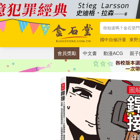
國中自修評量
東野
唯紅花綻放
奧德賽
會員獎勵
中文書
動漫ACG
親子