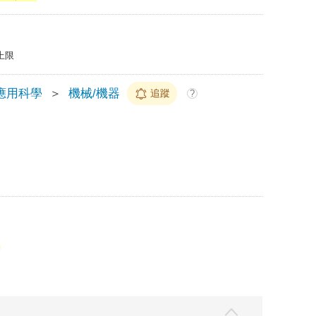
上限
應用科學
＞
機械/機器
追蹤
?