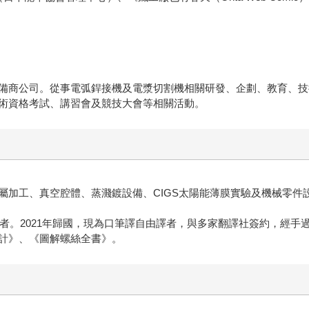
備商公司。從事電弧銲接機及電漿切割機相關研發、企劃、教育、技
術資格考試、講習會及競技大會等相關活動。
屬加工、真空腔體、蒸濺鍍設備、CIGS太陽能薄膜實驗及機械零件
譯者。2021年歸國，現為口筆譯自由譯者，與多家翻譯社簽約，經
計》、《圖解螺絲全書》。