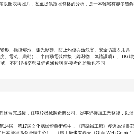
輔以圖表與照片，甚至提供證照資格的分析，是一本輕鬆有趣學習銲
受熱變形、操控熔池。弧光影響、防止灼傷與熱危害、安全防護＆用具
弧長度、電流、織動）、半自動電弧銲接（銲濺物、氣體護盾）、TIG
符號、不同銲接姿勢及銲道滲透與否‧要考的證照也不同
修習完成後，任職於機械製造商公司。從事銲接加工業務後，以漫畫家
第14屆、第17屆文化廳媒體藝術祭中，《熔融鐵工廠》獲選為漫畫
（日本能率協會管理中心）、《鐵工廠也有春天（Ohta Web Co