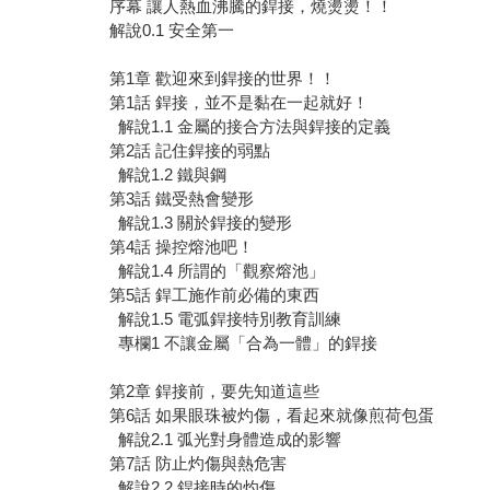
序幕 讓人熱血沸騰的銲接，燒燙燙！！
解說0.1 安全第一
第1章 歡迎來到銲接的世界！！
第1話 銲接，並不是黏在一起就好！
解說1.1 金屬的接合方法與銲接的定義
第2話 記住銲接的弱點
解說1.2 鐵與鋼
第3話 鐵受熱會變形
解說1.3 關於銲接的變形
第4話 操控熔池吧！
解說1.4 所謂的「觀察熔池」
第5話 銲工施作前必備的東西
解說1.5 電弧銲接特別教育訓練
專欄1 不讓金屬「合為一體」的銲接
第2章 銲接前，要先知道這些
第6話 如果眼珠被灼傷，看起來就像煎荷包蛋
解說2.1 弧光對身體造成的影響
第7話 防止灼傷與熱危害
解說2.2 銲接時的灼傷