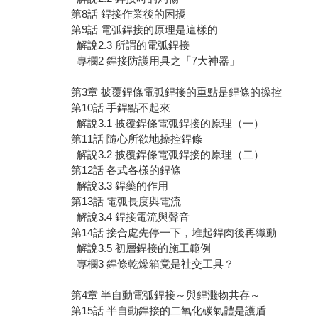
第8話 銲接作業後的困擾
第9話 電弧銲接的原理是這樣的
解說2.3 所謂的電弧銲接
專欄2 銲接防護用具之「7大神器」
第3章 披覆銲條電弧銲接的重點是銲條的操控
第10話 手銲點不起來
解說3.1 披覆銲條電弧銲接的原理（一）
第11話 隨心所欲地操控銲條
解說3.2 披覆銲條電弧銲接的原理（二）
第12話 各式各樣的銲條
解說3.3 銲藥的作用
第13話 電弧長度與電流
解說3.4 銲接電流與聲音
第14話 接合處先停一下，堆起銲肉後再織動
解說3.5 初層銲接的施工範例
專欄3 銲條乾燥箱竟是社交工具？
第4章 半自動電弧銲接～與銲濺物共存～
第15話 半自動銲接的二氧化碳氣體是護盾