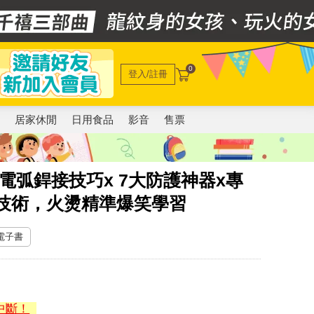
0
登入/註冊
電
居家休閒
日用食品
影音
售票
電弧銲接技巧x 7大防護神器x專
技術，火燙精準爆笑學習
 電子書
中斷！