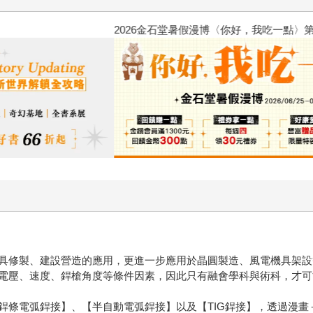
2026金石堂暑假漫博〈你好，我
具修製、建設營造的應用，更進一步應用於晶圓製造、風電機具架設
電壓、速度、銲槍角度等條件因素，因此只有融會學科與術科，才可
銲條電弧銲接】、【半自動電弧銲接】以及【TIG銲接】，透過漫