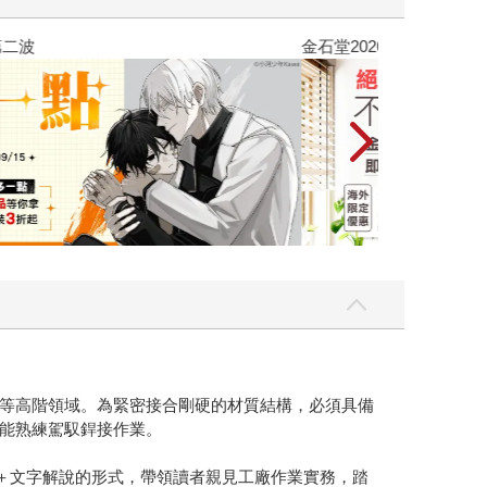
吃一點〉第二波
金石堂2026海
等高階領域。為緊密接合剛硬的材質結構，必須具備
能熟練駕馭銲接作業。
畫＋文字解說的形式，帶領讀者親見工廠作業實務，踏