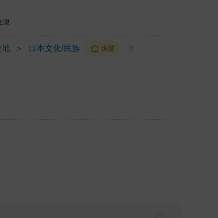
上限
史地
＞
日本文化/民族
追蹤
?