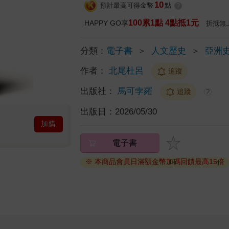
10
預計最高可得金幣
點
?
100累1點 4點抵1元
HAPPY GO享
折抵無
分類：
電子書
＞
人文歷史
＞
亞洲
作者：
北尾杜呂
追蹤
出版社：
馬可孛羅
追蹤
?
出版日：
2026/05/30
加購
電子書
※ 本商品會員日滿額金幣加碼回饋最高15倍