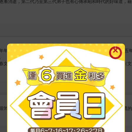
逐漸消逝，第二代乃至第三代弟子也有心傳承昭和時代的好味道，藉
年年創辦報導文學專門雜誌《季刊Repo》，擔任總編輯至二〇一五
。
春文庫）《山邊的愉快生活》（信濃每日新聞社）《缺牙生活》（文
跟99合一卡匣流竄的時代度過童年。在福岡的居酒屋裡當過軟銀鷹