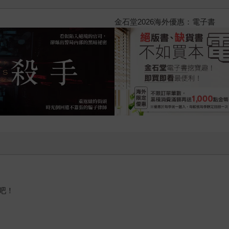
2026金石堂暑假漫博〈你好，我
吧！