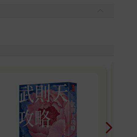
【
HB
歷史
此靠