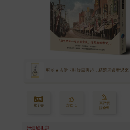
呀哈★吉伊卡哇旋風再起，精選周邊看過來
寫評價
電子書
喜歡+1
賺金幣
活動訊息