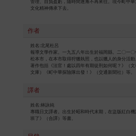
管理、自負盈虧，隨時間逐漸不再來往。現今町中華
文化精神傳承下去。
作者
姓名:北尾杜呂
報導文學作家。一九五八年出生於福岡縣。二〇一〇
松本市，在本市取得狩獵執照，也以獵人的身分活動
著作包括《法官！處以四年有期徒刑如何呢？》（文
文庫）《町中華探險隊出發！》（交通新聞社）等。
譯者
姓名:林詠純
專職日文譯者。出生於昭和時代末期，在盜版紅白機
班了》（合譯）等書。