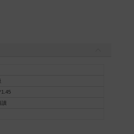
級
*1.45
適讀