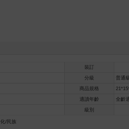
裝訂
分級
普通
商品規格
21*15
適讀年齡
全齡
級別
化/民族