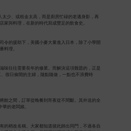
客人太少、或租金太高，而是廚房忙碌的老邁身影，再
店家與料理，在新的時代寫成豐足的飲食史。
司令的援助下，美國小麥大量進入日本，除了小學開
定番料理。
滋味往往需要長年的修業。而解決這項難題的，正是
工、假日偷閒的主婦，隨點隨做，一點也不浪費時
將館之間，訂單從晚餐到宵夜從不間斷。其外送的全
中華的老闆娘。
有的稍改名稱。大家都知道彼此師出同門，不過各自