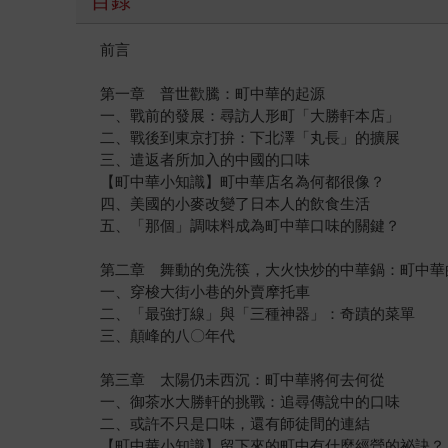
目錄
前言
第一章 普世歡騰：町中華的起源
一、戰前的發展：尋訪人形町「大勝軒本店」
二、戰後到東京打拚：下北澤「丸長」的擴展
三、遣返者所加入的中國的口味
【町中華小知識】町中華店名為何都很像？
四、美國的小麥改變了日本人的飲食生活
五、「那個」調味料成為町中華口味的關鍵？
第二章 舞動的免洗筷，大火快炒的中華鍋：町中華
一、穿梭大街小巷的外賣摩托車
二、「最強打線」與「三種神器」：奇蹟的菜單
三、顛峰的八〇年代
第三章 太陽仍未西沉：町中華將何去何從
一、御茶水大勝軒的挑戰：追尋傳說中的口味
二、或許不只是口味，還有師徒間的連結
【町中華小知識】留下來的町中有什麼經營的祕訣？