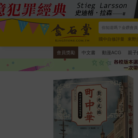
國中自修評量
東野
唯紅花綻放
奧德賽
會員獎勵
中文書
動漫ACG
親子