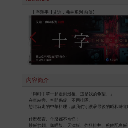
春光ｘ奇幻基地｜全書系展
內容簡介
「與町中華一起走到最後。這是我的希望。」
在車站旁、空間侷促、不用排隊、
想吃就走的中華料理，讓我們守護著最後的昭和味道
什麼都賣、什麼都不奇怪！
炒飯炒麵、咖哩飯、天津飯、炸豬排丼、煎餃配白飯