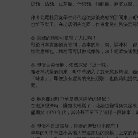
涼麵、沾麵、豆芽麵、什錦麵、餛飩麵、麻婆豆腐…
作者北尾杜呂從學生時代起便頻繁光顧的那間東京町
也忙不動了。在老店消失之際，作者北尾杜呂決定尋
🍜 美國的麵粉可是幫了大忙啊！
戰後日本實施物資管制，基本的米、肉、調味料，都
始供應麵包，麵粉還可以做成麵條，加上經濟快速復
🍜 即便舌尖發麻，依然深愛「這一味」
隨著神武景氣到來，町中華納入了愈來愈多料理。雖
「味素」。即便沒有豐富的烹飪經驗，也能藉此提供
間。
🍜 麻將館跟町中華是泡沫經濟的絕配！
在泡沫經濟時，賺錢太輕鬆了，花錢也變得爽快起來
盛期於 1970 年代，當時甚至留下了這樣一段軼
🍜 即便不是連鎖店，師徒的聯繫也不能忘！
早年的町中華並不具備大型連鎖店的規模，上京的青