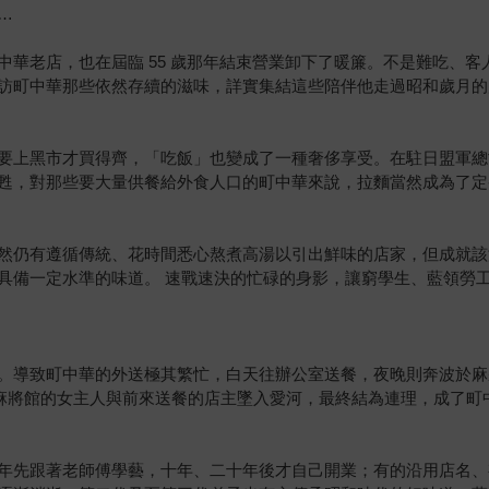
…
中華老店，也在屆臨 55 歲那年結束營業卸下了暖簾。不是難吃、
訪町中華那些依然存續的滋味，詳實集結這些陪伴他走過昭和歲月的
要上黑市才買得齊，「吃飯」也變成了一種奢侈享受。在駐日盟軍總
甦，對那些要大量供餐給外食人口的町中華來說，拉麵當然成為了
然仍有遵循傳統、花時間悉心熬煮高湯以引出鮮味的店家，但成就該
具備一定水準的味道。 速戰速決的忙碌的身影，讓窮學生、藍領勞
。導致町中華的外送極其繁忙，白天往辦公室送餐，夜晚則奔波於麻
事：麻將館的女主人與前來送餐的店主墜入愛河，最終結為連理，成了町
年先跟著老師傅學藝，十年、二十年後才自己開業；有的沿用店名、