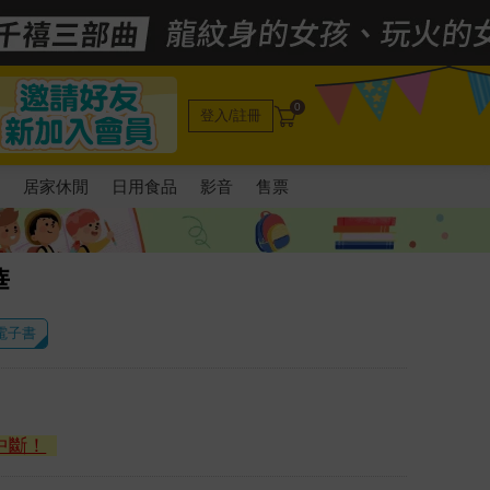
0
登入/註冊
電
居家休閒
日用食品
影音
售票
華
 電子書
中斷！