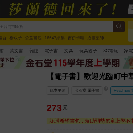
圭吾
楊双子
公益書包
16647續集
吉伊卡哇
通靈藥師
路邊攤新作
馬斯克
玩具總動員5
超慢跑
館
英文書
雜誌
電子書
文具
玩具親子
3C電玩
家
【電子書】歡迎光臨町中
?
紙本平裝
金石堂 電子書
Readmoo
273
元
認購希望書包，幫助弱勢孩童上學不