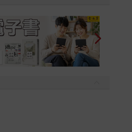
吃一點〉第二波
十字殺手【艾迪