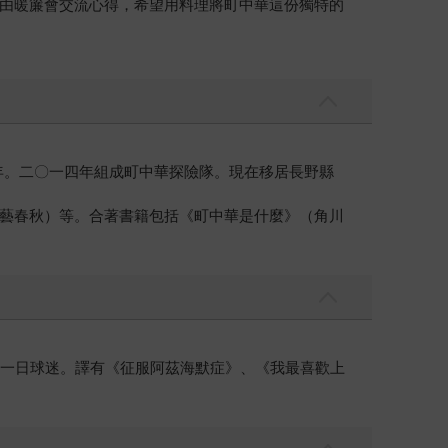
由暖簾會交流心得，希望用料理將町中華這份獨特的
年。二〇一四年組成町中華探險隊。現在移居長野縣
藝春秋）等。合著書籍包括《町中華是什麼》（角川
的一日球迷。譯有《征服阿茲海默症》、《我最喜歡上