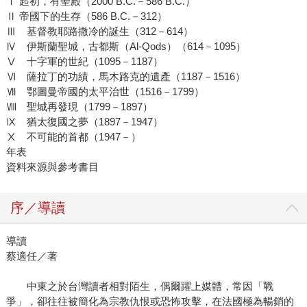
Ⅰ 起初，有聖殿（2000 B.C.－586 B.C.）
Ⅱ 帝國下的生存（586 B.C.－312）
Ⅲ 基督教耶路撒冷的誕生（312－614）
Ⅳ 伊斯蘭聖城，古都斯（Al-Qods）（614－1095）
Ⅴ 十字軍的世紀（1095－1187）
Ⅵ 薩拉丁的功績，馬木路克的遺產（1187－1516）
Ⅶ 鄂圖曼帝國的太平治世（1516－1799）
Ⅷ 聖城再發現（1799－1897）
Ⅸ 猶太復國之夢（1897－1947）
Ⅹ 不可能的首都（1947－）
年表
資料來源與參考書目
序／導讀
導讀
蔡適任／著
中東之於台灣讀者相對陌生，偶爾躍上媒體，常因「戰
爭」，卻往往被簡化為宗教仇恨或恐怖攻擊，在法國極為暢銷的