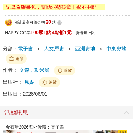
認購希望書包，幫助弱勢孩童上學不中斷！
20
預計最高可得金幣
點
?
100累1點 4點抵1元
HAPPY GO享
折抵無上限
分類：
電子書
＞
人文歷史
＞
亞洲史地
＞
中東史地
追蹤
作者：
文森．勒米爾
追蹤
出版社：
原點
追蹤
出版日：
2026/06/01
活動訊息
金石堂2026海外優惠：電子書