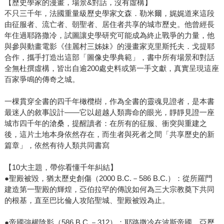
【歷史學家的漫畫，場景&對話，沒有虛構】
不只三千年，法國重量級歷史學家文森．勒米爾，娓娓道來這段
由征服者、流亡者、朝聖者、居住者共享的城市歷史。他曾經長
年住過耶路撒冷，試圖讓史學研究可能成為終止戰爭的力量，他
與參與動畫電影《佳麗村三姊妹》的漫畫家克里斯托夫．戈提耶
合作，攜手打造出這部「圖像史學典範」，書中所有場景和對話
全無杜撰虛構，皆出自逾200處史料或第一手文獻，真實呈現這座
百家爭鳴的傳奇之城。
一棵貫穿全書的四千年橄欖樹，作為全書的靈魂見證者，是本書
最迷人的敘事設計——它以超越人類壽命的眼光，靜靜見證一座
城市四千年的滄桑，提醒讀者：在所有的征服、衝突與重建之
後，這片土地本身依然存在，而生者與死者之間「共享歷史的新
篇章」，依然有待人類共同書寫
【10大主題，帶你看懂千年糾結】
●聖殿被毀，猶太歷史創傷（2000 B.C.－586 B.C.）：從所羅門
建造第一聖殿的輝煌，亞伯拉罕的傳說如何為三大宗教奠下共同
的根基，直至巴比倫人攻陷聖城、聖殿被毀為止。
●帝國強權陰影（586 B.C.－312）：耶路撒冷在波斯帝國、亞歷