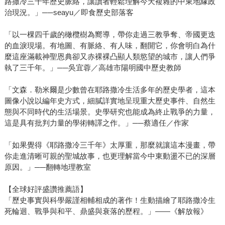
路撒冷三千年歷史脈絡，讓讀者輕鬆理解今天複雜的中東地緣政
治現況。」──seayu／即食歷史部落客
「以一棵四千歲的橄欖樹為嚮導，帶你走過三教爭奪、帝國更迭
的血淚現場。有地圖、有脈絡、有人味，翻開它，你會明白為什
麼這座滿載神聖恩典卻又赤裸裸凸顯人類慾望的城市，讓人們爭
執了三千年。」──吳宜蓉／高雄市陽明國中歷史教師
「文森．勒米爾是少數曾在耶路撒冷生活多年的歷史學者，這本
圖像小說以編年史方式，細膩詳實地呈現重大歷史事件、自然生
態與不同時代的生活場景。史學研究也能成為終止戰爭的力量，
這是具有批判力量的學術轉譯之作。」──蔡適任／作家
「如果覺得《耶路撒冷三千年》太厚重，那麼就讓這本漫畫，帶
你走進清晰可親的聖城故事，也更理解當今中東動盪不已的深層
原因。」──翻轉地理教室
【全球好評盛讚推薦語】
「歷史事實與科學嚴謹相輔相成的著作！生動描繪了耶路撒冷生
死輪迴、戰爭與和平、鼎盛與衰落的歷程。」——《解放報》