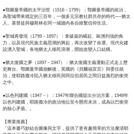
●鄂圖曼帝國的太平治世（1516－1799）：鄂圖曼帝國的統治，
為聖城帶來穩定的三百年，一個多元宗教社群共存的時代──猶太
人、基督徒與穆斯林在同一城牆內各自維繫信仰生活。
●聖城再發現（1799－1897）：拿破崙的崛起、歐洲列強的角
力，以及現代民族主義思潮的興起，再次改變了命運。現代化建
設湧入聖城，各地猶太人移民浪潮，開始改變人口結構。
●猶太復國之夢（1897－1947）：猶太復國主義運動正式走上歷
史舞台。鄂圖曼帝國崩解後，英國的《貝爾福宣言》與委任統
治，使耶路撒冷陷入猶太移民與阿拉伯居民之間日益激烈的衝突
之中。
●以色列建國（1947－）：1947年聯合國提出分治方案，1948年
以色列建國，耶路撒冷的政治地位至今懸而未決，成為以巴衝突
的核心矛盾。。
【專業推薦】
「這本書巧妙結合圖像與文字，提供了更有趣簡單的方法釐清耶