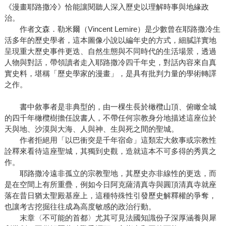
《漫畫耶路撒冷》恰能讓閱聽人深入歷史以理解時事與地緣政
治。
作者文森．勒米爾（Vincent Lemire）是少數曾在耶路撒冷生
活多年的歷史學者，這本圖像小說以編年史的方式，細膩詳實地
呈現重大歷史事件更迭、自然生態與不同時代的生活場景，透過
人物與對話，帶領讀者走入耶路撒冷四千年史，對話內容來自真
實史料，堪稱「歷史學家的漫畫」，是具有批判力量的學術轉譯
之作。
書中敘事者是非典型的，由一棵生長於橄欖山頂、俯瞰全城
的四千年橄欖樹擔任說書人，不帶任何宗教身分地描述這座位於
天與地、沙漠與大海、人與神、生與死之間的聖城。
作者拒絕用「以巴衝突是千年宿命」這類宏大敘事或宗教性
詮釋來看待這座聖城，其獨到史觀，造就這本不可多得的秀異之
作。
耶路撒冷遠非孤立的宗教聖地，其歷史亦非線性的更迭，而
是在空間上有所重疊，例如今日阿克薩清真寺與圓頂清真寺就座
落在昔日猶太聖殿基座上，這種特殊性引發歷史解釋權的爭奪，
也讓考古挖掘往往成為高度敏感的政治行動。
末章〈不可能的首都〉尤其可見法國知識份子深厚涵養與犀