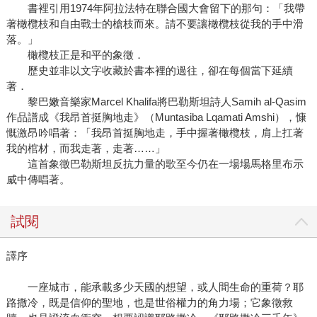
書裡引用1974年阿拉法特在聯合國大會留下的那句：「我帶
著橄欖枝和自由戰士的槍枝而來。請不要讓橄欖枝從我的手中滑
落。」
橄欖枝正是和平的象徵．
歷史並非以文字收藏於書本裡的過往，卻在每個當下延續
著．
黎巴嫩音樂家Marcel Khalifa將巴勒斯坦詩人Samih al-Qasim
作品譜成《我昂首挺胸地走》（Muntasiba Lqamati Amshi），慷
慨激昂吟唱著：「我昂首挺胸地走，手中握著橄欖枝，肩上扛著
我的棺材，而我走著，走著……」
這首象徵巴勒斯坦反抗力量的歌至今仍在一場場馬格里布示
威中傳唱著。
試閱
譯序
一座城市，能承載多少天國的想望，或人間生命的重荷？耶
路撒冷，既是信仰的聖地，也是世俗權力的角力場；它象徵救