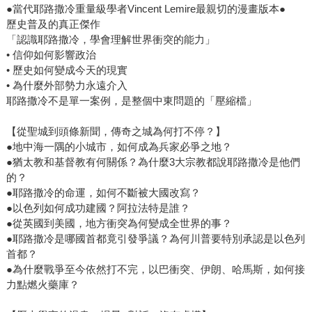
●當代耶路撒冷重量級學者Vincent Lemire最親切的漫畫版本●
歷史普及的真正傑作
「認識耶路撒冷，學會理解世界衝突的能力」
• 信仰如何影響政治
• 歷史如何變成今天的現實
• 為什麼外部勢力永遠介入
耶路撒冷不是單一案例，是整個中東問題的「壓縮檔」
【從聖城到頭條新聞，傳奇之城為何打不停？】
●地中海一隅的小城市，如何成為兵家必爭之地？
●猶太教和基督教有何關係？為什麼3大宗教都說耶路撒冷是他們
的？
●耶路撒冷的命運，如何不斷被大國改寫？
●以色列如何成功建國？阿拉法特是誰？
●從英國到美國，地方衝突為何變成全世界的事？
●耶路撒冷是哪國首都竟引發爭議？為何川普要特別承認是以色列
首都？
●為什麼戰爭至今依然打不完，以巴衝突、伊朗、哈馬斯，如何接
力點燃火藥庫？