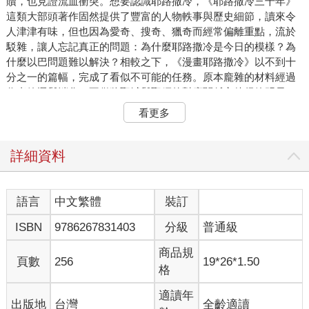
贖，也見證流血衝突。想要認識耶路撒冷，《耶路撒冷三千年》
這類大部頭著作固然提供了豐富的人物軼事與歷史細節，讀來令
人津津有味，但也因為愛奇、搜奇、獵奇而經常偏離重點，流於
駁雜，讓人忘記真正的問題：為什麼耶路撒冷是今日的模樣？為
什麼以巴問題難以解決？相較之下，《漫畫耶路撒冷》以不到十
分之一的篇幅，完成了看似不可能的任務。原本龐雜的材料經過
作者篩選與消化，不僅將聖城與聖經的對應關係交待得簡明易
懂，包括以阿衝突的本質，甚至猶太民族的命運，都透過作者一
看更多
則接一則的敘事，在讀者心中構築出越來越清晰的畫面。作者不
偏袒任何一方，既不忽略猶太人的苦難，也不抹煞巴勒斯坦人，
或任何曾在這塊土地上生活過的族群。讀完這本書，耶路撒冷不
詳細資料
再是抽象的地名或歷史事件，而是一座有氣味、有觸感、有血有
肉的城市。
談論耶路撒冷，自然離不開聖經，尤其是《舊約》。在經文
語言
中文繁體
裝訂
的選擇上，我統一採用新教和合本，雖然天主教譯本（目前還沒
ISBN
9786267831403
分級
普通級
有東正教的聖經中譯本）或許更能統合耶路撒冷的相關內容（書
中還引用了《馬加比書》、《便西拉智訓》等次經），但考量通
商品規
行性與讀者的熟悉度，我仍然選擇以和合本為基準。至於《古蘭
頁數
256
19*26*1.50
格
經》，台灣尚無統一的中文譯本，我參考網路上的多種版本，斟
酌語境，自行取捨與整合。
適讀年
出版地
台灣
全齡適讀
如同聖經質樸而充滿重量感的語言，由石頭堆砌而成的耶路