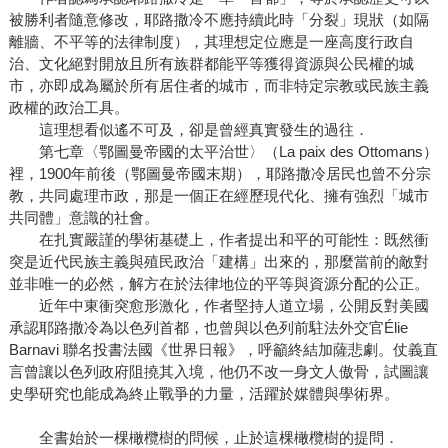
被勝利者隨意修改，耶路撒冷不應持續此時「分裂」現狀（如隔
離牆、不平等的法律制度），其理想定位應是一座高度行政自
治、文化絕對開放且所有族群都能平等獲得資源與公民權的城
市，亦即成為屬於所有居住者的城市，而非特定宗教或民族主義
政權的政治工具。
這理想看似遙不可及，卻是曾經真實發生的過往．
第七章〈鄂圖曼帝國的太平治世〉（La paix des Ottomans）
裡，1900年前後（鄂圖曼帝國末期），耶路撒冷居民也曾不分宗
教，共同處理市政，那是一個正在經歷現代化、擁有強烈「城市
共同體」意識的社會。
在扎實嚴謹的學術基礎上，作者提出和平的可能性：既然衝
突是近代民族主義與殖民政治「建構」出來的，那麼當前的敵對
並非唯一的必然，解方在於法律地位的平等與資源分配的公正。
近年中東衝突愈形激化，作者堅持人道立場，公開反對美國
承認耶路撒冷為以色列首都，也曾與以色列前駐法外交官Élie
Barnavi 聯名投書法國《世界日報》，呼籲終結加薩悲劇。仗義直
言曾讓以色列政府阻撓其入境，他仍不改一身文人傲骨，試圖讓
史學研究也能成為終止戰爭的力量，活躍於媒體與學術界。
全書始於一棵橄欖樹的問候，止於這棵橄欖樹的提問．