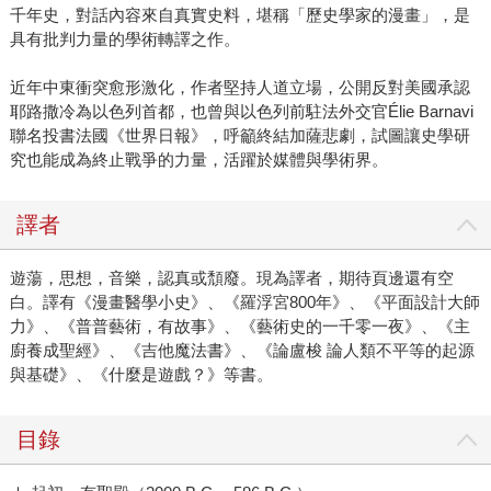
千年史，對話內容來自真實史料，堪稱「歷史學家的漫畫」，是
具有批判力量的學術轉譯之作。
近年中東衝突愈形激化，作者堅持人道立場，公開反對美國承認
耶路撒冷為以色列首都，也曾與以色列前駐法外交官Élie Barnavi
聯名投書法國《世界日報》，呼籲終結加薩悲劇，試圖讓史學研
究也能成為終止戰爭的力量，活躍於媒體與學術界。
譯者
遊蕩，思想，音樂，認真或頹廢。現為譯者，期待頁邊還有空
白。譯有《漫畫醫學小史》、《羅浮宮800年》、《平面設計大師
力》、《普普藝術，有故事》、《藝術史的一千零一夜》、《主
廚養成聖經》、《吉他魔法書》、《論盧梭 論人類不平等的起源
與基礎》、《什麼是遊戲？》等書。
目錄