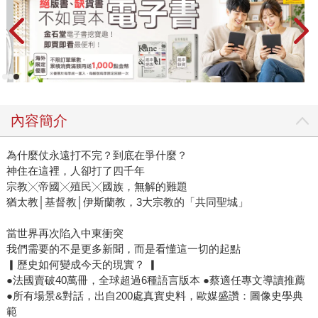
內容簡介
為什麼仗永遠打不完？到底在爭什麼？
神住在這裡，人卻打了四千年
宗教╳帝國╳殖民╳國族，無解的難題
猶太教│基督教│伊斯蘭教，3大宗教的「共同聖城」
當世界再次陷入中東衝突
我們需要的不是更多新聞，而是看懂這一切的起點
▎歷史如何變成今天的現實？ ▎
●法國賣破40萬冊，全球超過6種語言版本 ●蔡適任專文導讀推薦
●所有場景&對話，出自200處真實史料，歐媒盛讚：圖像史學典
範