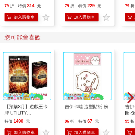
恭談
314
229
79
折
特價
元
79
折
特價
元
79
折
想
加入購物車
加入購物車
您可能會喜歡
【預購8月】遊戲王卡
吉伊卡哇 造型貼紙-粉
吉伊卡哇 
牌 UTILITY
圈-
SELECTION UT-01 補
1490
67
特價
元
96
折
特價
元
95
折
充包 決鬥場景包 代理
日文版（一盒）
加入購物車
加入購物車