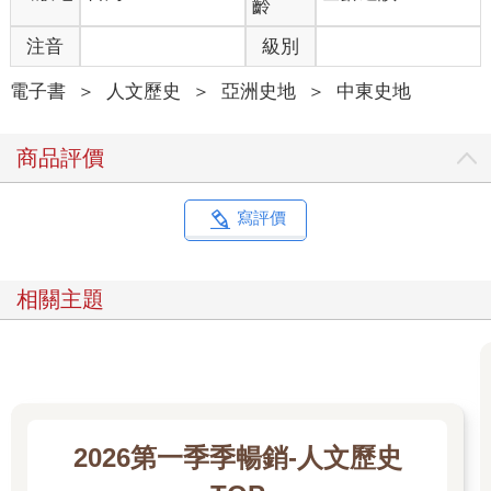
齡
撒冷，本身也載著令人難以負荷的記憶。三千年來，信仰、征服
與流血持續在這裡堆疊，每一塊石頭都可能被搬移、刮除、改
注音
級別
建，背負著被強行遺忘的過去。猶太思想家班雅明曾說，「受壓
迫的階級，本身就是歷史知識的承載者─不是某個人或某群人，
電子書
＞
人文歷史
＞
亞洲史地
＞
中東史地
而是掙扎本身。」猶太人千百年來曾受過的屈辱、流放、歧視、
剝削，這些苦難的氣味都飄蕩在耶路撒冷，和神聖或世俗的空間
商品評價
糾纏交織。班雅明還認為，在彌賽亞的時間觀中，過去不圓滿的
部分仍有可能從「當下」獲得圓滿的契機─被壓抑的歷史會反
撲，並在最意想不到的時刻，以最猛烈的方式回擊，揭示那些被
寫評價
權力與時間抹去的真相。
耶路撒冷的歷史，既神聖又反諷，既殘酷又人性。這座城市
孕育了「唯一真神」、「救贖」、「末日審判」等人類最核心的
相關主題
宗教想像，卻也因為這些想像，一次次成為戰爭、流血與毀滅的
舞台。人們奪取它、毀滅它，又重建它、夢想它。當以色列的國
旗在西牆飄揚，巴勒斯坦的國旗在隔離牆另一側升起，兩種被壓
抑的歷史同時反撲，將城市撕扯得支離破碎。再多的軍事、法律
或神學，也無法徹底刪除記憶。耶路撒冷的每一次衝突，都是過
去在當下的爆發，提醒我們：沒有任何真正的和解，可以建立在
遺忘之上。
2026第一季季暢銷-人文歷史
每個猶太人都夢想著安葬在耶路撒冷，深信末日降臨時，這