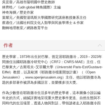
吳宜蓉／高雄市陽明國中歷史教師
林齊晧／《udn global 轉角國際》主編
神奇海獅／歷史作家
葉耀元／美國聖湯瑪斯大學國際研究講座教授兼系主任
蔡適任／法國社科院文化人類學與民族學博士 & 作家
翻轉地理教室／網路教育平台
作者
歷史學家，1973年出生於巴黎。曾定居耶路撒冷，2019－2023年
間擔任法國耶路撒冷研究中心（CRFJ：CNRS-MAE）主任，任
巴黎東大／古斯塔夫–艾菲爾大學（Université Paris-Est/Gustave-
Eiffel）教授，以及歐洲《耶路撒冷檔案開放計畫》（《Open
Jerusalem》，www.openjerusalem.org）主任。他以耶路撒冷為
題的多部著作被譯為多國語言，並榮獲多項大獎。
作為少數曾在耶路撒冷生活多年的歷史學者，這本圖像小說以編
年史的方式，細膩詳實地呈現重大歷史事件更迭、自然生態與不
同時代的生活場景，透過人物與對話，帶領讀者走入耶路撒冷四