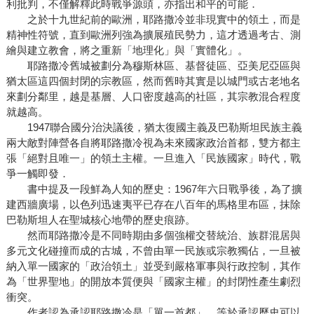
利批判，不僅解釋此時戰爭源頭，亦指出和平的可能．
之於十九世紀前的歐洲，耶路撒冷並非現實中的領土，而是
精神性符號，直到歐洲列強為擴展殖民勢力，這才透過考古、測
繪與建立教會，將之重新「地理化」與「實體化」。
耶路撒冷舊城被劃分為穆斯林區、基督徒區、亞美尼亞區與
猶太區這四個封閉的宗教區，然而舊時其實是以城門或古老地名
來劃分鄰里，越是基層、人口密度越高的社區，其宗教混合程度
就越高。
1947聯合國分治決議後，猶太復國主義及巴勒斯坦民族主義
兩大敵對陣營各自將耶路撒冷視為未來國家政治首都，雙方都主
張「絕對且唯一」的領土主權。一旦進入「民族國家」時代，戰
爭一觸即發．
書中提及一段鮮為人知的歷史：1967年六日戰爭後，為了擴
建西牆廣場，以色列迅速夷平已存在八百年的馬格里布區，抹除
巴勒斯坦人在聖城核心地帶的歷史痕跡。
然而耶路撒冷是不同時期由多個強權交替統治、族群混居與
多元文化碰撞而成的古城，不曾由單一民族或宗教獨佔，一旦被
納入單一國家的「政治領土」並受到嚴格軍事與行政控制，其作
為「世界聖地」的開放本質便與「國家主權」的封閉性產生劇烈
衝突。
作者認為承認耶路撒冷是「單一首都」，等於承認歷史可以