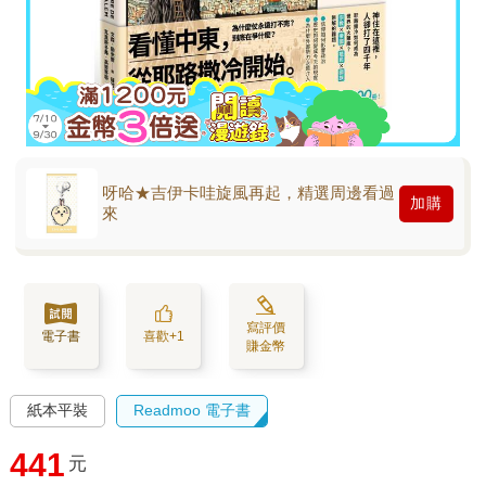
呀哈★吉伊卡哇旋風再起，精選周邊看過
加購
來
寫評價
電子書
喜歡+1
賺金幣
紙本平裝
Readmoo 電子書
441
元