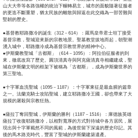
山大大帝等各路強權的統治下輾轉易主，城市的面貌隨著征服者
的更迭不斷重塑，猶太民族的離散與歸返在此交織為一部苦難與
堅韌的歷史。
●基督教耶路撒冷的誕生（312－614）：羅馬皇帝君士坦丁接受
基督宗教，聖城迎來新的宗教地景。聖墓教堂拔地而起，朝聖潮
湧入城中，耶路撒冷成為基督宗教世界的精神中心。
●伊斯蘭教聖城「古都斯」（614－1095）：阿拉伯征服者的到
來，徹底改寫了歷史。圓頂清真寺與阿克薩清真寺相繼建成，聖
城在伊斯蘭文明的框架下被稱為「古都斯」，成為伊斯蘭世界的
第三聖地。
●十字軍血洗聖城（1095－1187）：十字軍東征是最血腥的篇章
之一。法蘭克騎士攻陷聖城，建立耶路撒冷王國，卻也帶來了大
規模的屠殺與宗教狂熱。
●薩拉丁奪回聖城，伊斯蘭的勝利（1187－1516）：庫德族英雄
薩拉丁收復耶路撒冷，以相對寬厚的方式對待城中各方居民，展
現出與十字軍截然不同的風範，為後世留下深遠的歷史印記。其
後的馬木路克時代，豐富了聖城的伊斯蘭建築遺產。