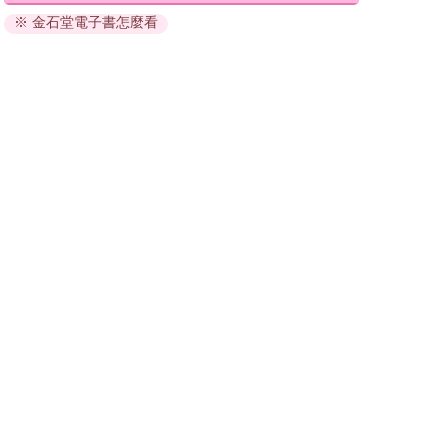
※ 金石堂電子書怎麼看
因版權保護，您在金石堂所購買的電子書僅能以金石堂專屬
的閱讀軟體開啟閱讀，無法以其他閱讀器或直接下載檔案。
依據「消費者保護法」第19條及行政院消費者保護處公告之
「通訊交易解除權合理例外情事適用準則」，非以有形媒介
提供之數位內容或一經提供即為完成之線上服務，經消費者
事先同意始提供。（如：電子書、電子雜誌、下載版軟體、
虛擬商品…等），
不受「網購服務需提供七日鑑賞期」的限
制
。為維護您的權益，建議您先使用「試閱」功能後再付款
購買。