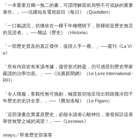
「一本重要且獨一無二的書，可謂理解當前局勢不可或缺的重要
著作。」──法國知名電視節目《每日》（Quotidien）
「一口氣讀完，彷彿坐在一棵千年橄欖樹下，那棵樹是歷史無言
的見證者。」──雜誌《歷史》（Historia）
「一部歷史普及的真正傑作，值得人手一冊。」──週刊《La Vi
e》
「所有內容皆有來源考據，儘管形式輕盈，仍可感受到歷史學家
嚴謹的治學功底。」──《法廣新聞網》（Le Livre International -
RFI）
「令人嘆服，客觀性無可挑剔，極度親切地呈現出耶路撒冷四千
年歷史的史詩全景。」──《費加洛報》（Le Figaro）
「這部漫畫忠實還原歷史，必能令讀者心馳神往，激發探訪這座
舉世無雙之城的渴望！」──《Lexnews》
seayu／即食歷史部落客