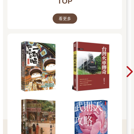
TOP
裡是通往天國的門戶。「墳場」早已成為耶路撒冷揮之不去的意
象：救贖的承諾在此化為永恆的懸念，聖城的光輝照亮了信仰的
堅持，也暴露人性的脆弱─以神聖之名，人們可以彼此殘殺，也
看更多
可以在同一片天空下流淚。救贖的希望，在每一次衝突後顯得更
加遙遠，而和平的祈禱，總在下一場戰爭來臨前破滅。耶路撒冷
既代表神的恩典，也見證人類最深的罪孽；它誘發了人類最深的
渴望，同時映照出人性最陰暗的慾望。這座城市既是天堂的投
影，也是地獄的縮影。
《漫畫耶路撒冷》不僅是認識聖城的最佳讀本，也是理想的
旅遊指南。透過作者所分享對這座城市的愛與知識，我們對猶太
人也多了一分共感，多了一些體會，更瞭解他們為什麼會─那麼
怪異、難相處、虔誠、頑固、慳吝、狹隘、令人敬畏⋯⋯