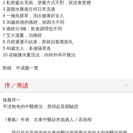
2 私密處出毛病，塗藥方式不對，狀況會更糟
3 蒸餾水勝過任何日常洗液
4 一掬魚腥草，洗出健康好女人
5 30歲前後的痛經，病因大不同
6 痛經分3種，飲食調理也不同
7 艾火溫薰，治痛經
8 月經遲遲不結束，那就自製鹿胎丸
9 40歲女人，多做隔茸灸
10 花椒鹽水薰洗法，內痔外痔不難治
附錄 中成藥一覽
序／導讀
推薦序一
平淡無奇的中醫療法，禁得起長期驗證
《養氣》作者、右東中醫診所負責人／高堯楷
我目前在高雄市的右東中醫診所跟臺北市的大安中醫診所服