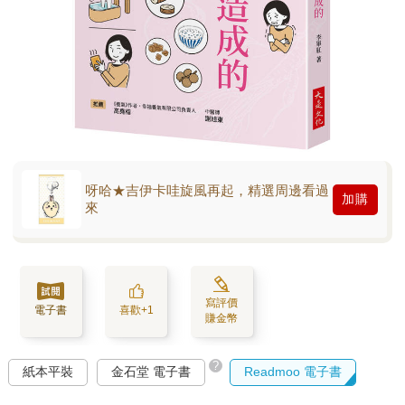
呀哈★吉伊卡哇旋風再起，精選周邊看過
加購
來
寫評價
電子書
喜歡+1
賺金幣
?
紙本平裝
金石堂 電子書
Readmoo 電子書