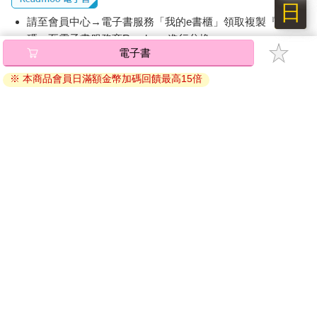
日
請至會員中心→電子書服務「我的e書櫃」領取複製『兌換
碼』至電子書服務商Readmoo進行兌換。
電子書
退換貨須知：
※ 本商品會員日滿額金幣加碼回饋最高15倍
因版權保護，您在金石堂所購買的電子書僅能以金石堂專屬
的閱讀軟體開啟閱讀，無法以其他閱讀器或直接下載檔案。
依據「消費者保護法」第19條及行政院消費者保護處公告之
「通訊交易解除權合理例外情事適用準則」，非以有形媒介
提供之數位內容或一經提供即為完成之線上服務，經消費者
事先同意始提供。（如：電子書、電子雜誌、下載版軟體、
虛擬商品…等），
不受「網購服務需提供七日鑑賞期」的限
制
。為維護您的權益，建議您先使用「試閱」功能後再付款
購買。