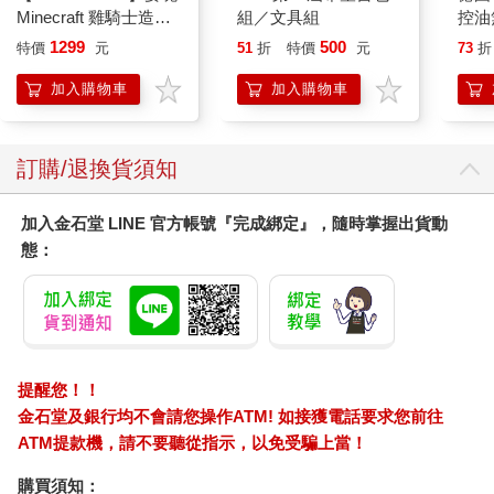
Minecraft 雞騎士造型
組／文具組
控油
ICON小夜燈
凝露3
1299
500
特價
元
51
折
特價
元
73
折
髮根
調理
加入購物車
加入購物車
滋潤
質適
訂購/退換貨須知
加入金石堂 LINE 官方帳號『完成綁定』，隨時掌握出貨動
態：
提醒您！！
金石堂及銀行均不會請您操作ATM! 如接獲電話要求您前往
ATM提款機，請不要聽從指示，以免受騙上當！
購買須知：