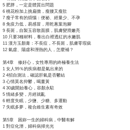
5 肥胖，一定是體質出問題
6 桃花粉加上挑扁擔，瘦腰又瘦肚
7 瘦子常有的煩惱：便祕、經量少、不孕
8 免疫力低，易感冒，用乾蔥葉泡腳
9 長斑，自製玉容散面膜，肌膚變滑嫩亮
10 只要3種材料，養出白裡透紅的水嫩肌
11 漢方玉顏膏：不長痘，不長斑，肌膚零瑕疵
12 氣虛、陽虛和溼熱的人，怎麼補？
第4章 修好心，女性專用的終極養生法
1 女人99％的疾病都是氣出來的
2 4招自測法，確認肝氣是否鬱結
3 心情莫名抑鬱，喝薑黃
4 30歲開始養心，容顏永駐
5 情緒多變，月經就亂
6 輕度失眠，少鹽、少糖、多運動
7 失眠多夢，複合維生素有奇效
第5章 困妳一生的婦科病，中醫有解
1 對症化溼，婦科病掃光光