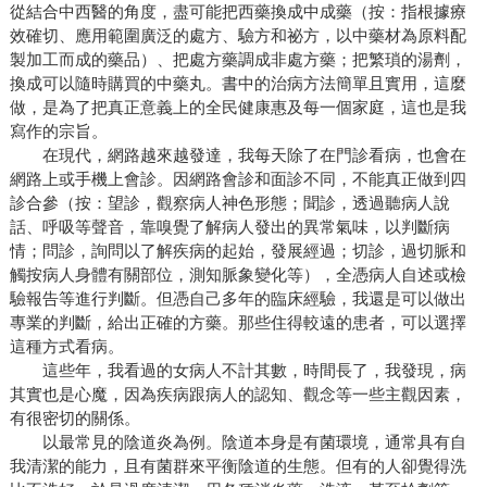
從結合中西醫的角度，盡可能把西藥換成中成藥（按：指根據療
效確切、應用範圍廣泛的處方、驗方和祕方，以中藥材為原料配
製加工而成的藥品）、把處方藥調成非處方藥；把繁瑣的湯劑，
換成可以隨時購買的中藥丸。書中的治病方法簡單且實用，這麼
做，是為了把真正意義上的全民健康惠及每一個家庭，這也是我
寫作的宗旨。
在現代，網路越來越發達，我每天除了在門診看病，也會在
網路上或手機上會診。因網路會診和面診不同，不能真正做到四
診合參（按：望診，觀察病人神色形態；聞診，透過聽病人說
話、呼吸等聲音，靠嗅覺了解病人發出的異常氣味，以判斷病
情；問診，詢問以了解疾病的起始，發展經過；切診，過切脈和
觸按病人身體有關部位，測知脈象變化等），全憑病人自述或檢
驗報告等進行判斷。但憑自己多年的臨床經驗，我還是可以做出
專業的判斷，給出正確的方藥。那些住得較遠的患者，可以選擇
這種方式看病。
這些年，我看過的女病人不計其數，時間長了，我發現，病
其實也是心魔，因為疾病跟病人的認知、觀念等一些主觀因素，
有很密切的關係。
以最常見的陰道炎為例。陰道本身是有菌環境，通常具有自
我清潔的能力，且有菌群來平衡陰道的生態。但有的人卻覺得洗