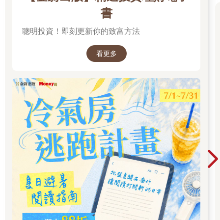
時，我們可以喝桂枝薑糖水：把桂枝打成細粉，在喝薑糖水時加2
書
公克就可以，不用多，每天只加2次桂枝粉。
聰明投資！即刻更新你的致富方法
桂枝的特長是溫經通陽，它可以入經絡、通陽氣，中和女性體內
寒氣的同時，還可以給生薑帶路，讓生薑辛散風寒的藥性無孔不
入，不但可以治痛經，還可以治療因寒引起的所有痺症疼痛。
看更多
《孫子兵法》說：「知己知彼，方可百戰不殆。」我們既了解寒
氣的來處，又了解寒傷身體的途徑，自然就知道怎麼消滅它了。
益母草服用有宜忌
成年女性幾乎都吃過益母草顆粒，痛經時吃，月經量少了吃，月
經不調的時候也吃，但這樣吃真的對嗎？
進一步來說，益母草能增加子宮收縮的頻率，自然排出子宮內的
經血，所以經血不暢時可以吃；月經期吵架生氣，心情不愉快，
導致原本很多的月經量，突然變少了（按：負面心理狀態，如壓
力大、緊張、心情不好，會抑制下丘腦垂體內荷爾蒙的分泌，導
致卵巢女性荷爾蒙分泌下降，進而引起經量減少），這種情況也
能吃益母草顆粒來調理；來月經前游泳、涉冷水、洗冷水澡、過
量喝冷飲而導致痛經，月經有血塊、量少，這些情況也可以吃益
母草。
服用益母草顆粒時，一般來說，每次喝1袋（5公克），一天喝2
次，要連續喝7天。很多病人問：「為什麼是7天？7天後，月經都