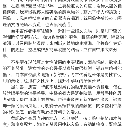
務，在臺灣行醫已將近15年，主要從氣功的角度，看待人體的種
種疾病。我習慣觀察人體磁場的顏色強弱，藉此平衡人體循環；
用藥上，我會根據患者的穴道哪邊有漏洞，就用藥物補起來；哪
邊的穴道磁場不流通，也靠藥物疏通。
而本書作者李軍紅醫師，針對一些婦女疾病，則是用中醫的
望聞問切等4種方法，如透過舌頭的顏色、眼睛的明亮度、嘴脣的
清濁，以及四肢的溫度，來判斷人體的健康標準。他將多年在婦
科上的經驗，整理成很多簡單易懂的結論，並在書中跟大家分
享。
不孕症在現代算是女性健康的重要課題，因為情緒、飲食上
的不良習慣，讓女性的身心靈長期處於疲勞狀態，導致生殖機能
低下。而本書位讀者開拓了新視野，將古代看起來像是男性在使
用的藥物，也用在女性身上，提升不孕症的治療效果。
誠如書中所言，腎氣不足對男女的臨床意義本質相近，僅在
於陰陽平衡的消長差異。中醫的概念是調整陰陽，用哲學性的思
考架構，提供用藥上的選擇。也許未來會有新的研究出現，證實
哪一類的藥物搭配，可改變子宮頸黏液的酸鹼值，間接證明中藥
的特殊配伍，的確有助於提升精子的活力。
我認為本書最有趣的地方，在於藥洗（按：將中藥材加水蒸
煮）和瘦身配方，如作者發現用桃花入藥，有助於瘦身，既簡單