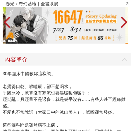
春光ｘ奇幻基地｜全書系展
2
內容簡介
30年臨床中醫教妳這樣調。
老覺得口乾、喉嚨癢，卻不想喝水；
手腳冰冷，就算沒有寒流也要靠暖暖包暖手；
經期亂，月經量不是過多，就是幾乎沒有……有些人甚至經痛難
熬。
不愛也不常說話（大家口中的冰山美人），喉嚨卻常發炎。
這些婦科問題雖然稱不上病，