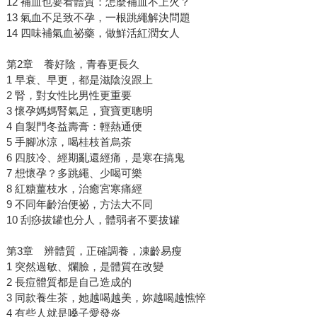
12 補血也要看體質：怎麼補血不上火？
13 氣血不足致不孕，一根跳繩解決問題
14 四味補氣血祕藥，做鮮活紅潤女人
第2章 養好陰，青春更長久
1 早衰、早更，都是滋陰沒跟上
2 腎，對女性比男性更重要
3 懷孕媽媽腎氣足，寶寶更聰明
4 自製門冬益壽膏：輕熱通便
5 手腳冰涼，喝桂枝首烏茶
6 四肢冷、經期亂還經痛，是寒在搞鬼
7 想懷孕？多跳繩、少喝可樂
8 紅糖薑枝水，治癒宮寒痛經
9 不同年齡治便祕，方法大不同
10 刮痧拔罐也分人，體弱者不要拔罐
第3章 辨體質，正確調養，凍齡易瘦
1 突然過敏、爛臉，是體質在改變
2 長痘體質都是自己造成的
3 同款養生茶，她越喝越美，妳越喝越憔悴
4 有些人就是嗓子愛發炎