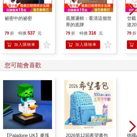
祕密中的祕密
底層邏輯：看清這個世
廿載
界的底牌
道2
537
316
79
折
特價
元
79
折
特價
元
79
折
加入購物車
加入購物車
您可能會喜歡
【Paladone UK】麥塊
2026第12屆希望書包
德國A