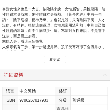
寒對女性來說是一大害。按陰陽來說，女性屬陰，男性屬陽，陰
性體質本身就寒，陽性體質本身就熱。《黃帝內經》中有一句
話：「陰平陽祕，精神乃至。」也就是說，只有陰陽平衡，人才
沒病、有精神。根據這個道理，女性應常用溫和熱，中和自己陰
性體質的寒氣，而不生病或少生病。寒涼對女性來說，不是雪中
送炭，而是雪上加霜。
寒氣入身，看這三個徵兆
人傷寒氣有三步，第一步是流鼻涕。孩子受寒著涼了會流鼻水，
大人也是一樣。
著涼、流鼻水，說明病犯肺衛。肺主衛氣，衛氣是人身體內抵禦
看更多
外邪的第一道防線，等你開始流鼻涕時，則說明肺所主的衛氣，
正在與侵犯身體的敵人打仗，用流鼻水來通知你。
有人說：「剛感冒而已，忍一忍就好了。」結果因為自己身體虛
詳細資料
沒有撐住，導致寒透過肌膚入腸胃。
流鼻水是寒入身體的第一步，寒入腸胃是侵犯身體的第二步。
辨別寒氣是否入體，先看舌苔。不是看舌苔的薄厚，而是看舌苔
語言
中文繁體
裝訂
上有沒有水氣，如果舌苔上面冒著一層溼溼的水氣，和平時的舌
ISBN
9786267817933
分級
普通級
苔完全不一樣，這就是中醫所說的水滑苔，表示寒入胃腸。如果
你還是不太會看水滑苔，可以結合以下症狀：肚子痛或大便稀，
商品規