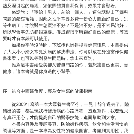
熱及溼引起的痛經，須依照體質自我保養，效果才會顯著。
俗話說：「寧治十男人，勿治一婦人。」這句話點出了婦科
問題的錯綜複雜，因此女性平常要多費一份心力照顧好自己，別
等生病了，才說醫生怎麼治不好？不是治不好，是不容易治好，
所以學會事先防範很重要。養成習慣平時顧好自己的健康，等需
要時才有本錢可以使用。
如果你平時沒時間，下班後也懶得搜尋健康訊息，本書提供
了大大小小婦女常見疾病的解決辦法。你可以放在身邊當作保健
書來看，也可以等到發生問題時，拿出來查詢。
推薦這本書給愛美卻又苦無門路的你，若想讓自己更美、更
健康，這本書就是你身邊的小幫手。
序 結合中西醫角度，專為女性寫的健康指南
從2009年寫第一本大眾養生書至今，一晃十餘年過去了。陸
續出的書，都呈現我行醫治病的心路歷程。透過寫作，我發現只
有真正用心，才能提高自己的醫學技能，進而幫助到大家。
本書內容涉及養顏美容、防治婦科疾病、飲食和生活習慣的
調理等方面，是一本專為女性寫的健康圖書。考慮到實用性，我