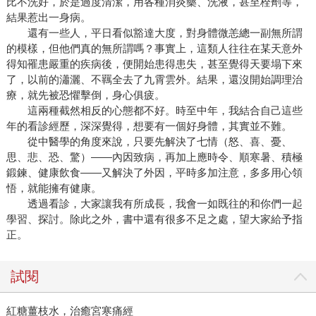
比不洗好，於是過度清潔，用各種消炎藥、洗液，甚至栓劑等，
結果惹出一身病。
還有一些人，平日看似豁達大度，對身體微恙總一副無所謂
的模樣，但他們真的無所謂嗎？事實上，這類人往往在某天意外
得知罹患嚴重的疾病後，便開始患得患失，甚至覺得天要塌下來
了，以前的瀟灑、不羈全去了九霄雲外。結果，還沒開始調理治
療，就先被恐懼擊倒，身心俱疲。
這兩種截然相反的心態都不好。時至中年，我結合自己這些
年的看診經歷，深深覺得，想要有一個好身體，其實並不難。
從中醫學的角度來說，只要先解決了七情（怒、喜、憂、
思、悲、恐、驚）——內因致病，再加上應時令、順寒暑、積極
鍛鍊、健康飲食——又解決了外因，平時多加注意，多多用心領
悟，就能擁有健康。
透過看診，大家讓我有所成長，我會一如既往的和你們一起
學習、探討。除此之外，書中還有很多不足之處，望大家給予指
正。
試閱
紅糖薑枝水，治癒宮寒痛經