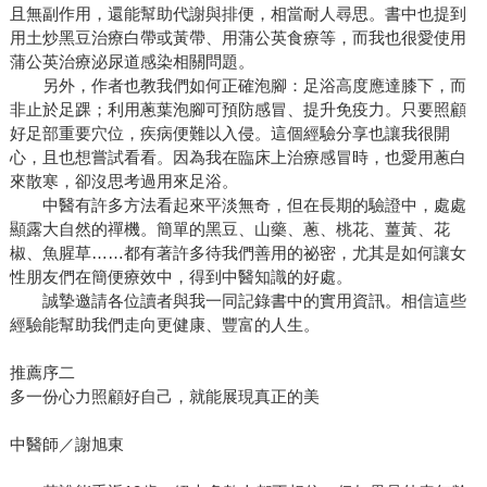
且無副作用，還能幫助代謝與排便，相當耐人尋思。書中也提到
用土炒黑豆治療白帶或黃帶、用蒲公英食療等，而我也很愛使用
蒲公英治療泌尿道感染相關問題。
另外，作者也教我們如何正確泡腳：足浴高度應達膝下，而
非止於足踝；利用蔥葉泡腳可預防感冒、提升免疫力。只要照顧
好足部重要穴位，疾病便難以入侵。這個經驗分享也讓我很開
心，且也想嘗試看看。因為我在臨床上治療感冒時，也愛用蔥白
來散寒，卻沒思考過用來足浴。
中醫有許多方法看起來平淡無奇，但在長期的驗證中，處處
顯露大自然的禪機。簡單的黑豆、山藥、蔥、桃花、薑黃、花
椒、魚腥草……都有著許多待我們善用的祕密，尤其是如何讓女
性朋友們在簡便療效中，得到中醫知識的好處。
誠摯邀請各位讀者與我一同記錄書中的實用資訊。相信這些
經驗能幫助我們走向更健康、豐富的人生。
推薦序二
多一份心力照顧好自己，就能展現真正的美
中醫師／謝旭東