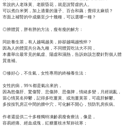
常說的人老珠黃、老眼昏花，就是說腎虛的人。
可以煮白米粥，加上適量的蓮子、百合和藕；覺得太麻煩？
市面上補腎的中成藥至少十幾種，可以選哪一種？
◎辨體質，胖有胖的方法，瘦有瘦的解方：
同款養生茶，有人越喝越美，妳卻越喝越憔悴？
因為人的體質共分為九種，不同體質吃法大不同，
本書舉出最常見的氣虛、陽虛和濕熱，告訴妳該怎麼針對個人體
質進補。
◎修好心，不生氣，女性專用的終極養生法：
女性的病，99％都是氣出來的，
因為怒傷肝、驚傷腎、悲傷肺、思傷脾，情緒多變，月經就亂，
當心情莫名抑鬱，記得多吃薑黃、或泡薑黃茶，可疏肝解鬱。
多按按乳房正中間的膻中穴，可化解不開心，預防乳房疾病。
作者還提供二十多種獨特凍齡易瘦食療法，像是，
容易經痛、經血成塊，紅糖薑枝水幫妳祛寒；