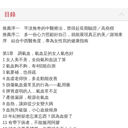
目錄
推薦序一 平淡無奇的中醫療法，禁得起長期驗證／高堯楷
推薦序二 多一份心力照顧好自己，就能展現真正的美／謝旭東
序 結合中西醫角度，專為女性寫的健康指南
第1章 調氣血，氣血足的女人氣色好
1 女人美不美，全由氣和血說了算
2 氣血夠不夠，有4招能自測
3 氣要補，也得疏
4 血虛老得快，多走動能改善
5 損傷氣血最常見的行為——亂用藥
6 脾胃虛弱的人，氣血常不足
7 產後漏尿，根源在氣血
8 血熱，讓妳從少女變大媽
9 血熱升級版，小心血燥燒身
10 年紀輕卻老忘東忘西？因為血瘀了
11 有帶下病者，不能服用阿膠