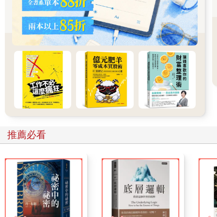
結束了，還有必要吃嗎？」確實有必要。因為益母草除了能排淨
宮內經血，收縮子宮也有利於恢復子宮宮體。
有些女性服用益母草顆粒後出血量增多，在一般情況下多是正常
的，但經量過多或月經期超過10天，需要馬上停藥，且及時去醫
院就診。
推薦必看