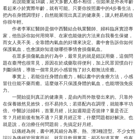
若說能重返18歲，絕大多數人都不相信，但如果是外表年齡
看起來小於實際年齡，就有可能。只要你按照書中的4步養生法，
把內在身體調理好，自然能展現出真正的健康美，讓人輕易相信
你很年輕。
作者李軍紅醫師是個中西醫結合執業醫師、婦科臨床實證專
家，他告訴你如何用簡單、在家也能做的方法來自我養生保健，
而女人美不美，全靠體內氣血的好壞來決定。書中會告訴你如何
保護氣血，也會讓妳知道做哪些事情會損傷氣血。
在眾多損傷氣血的行為中，最常見的就是錯誤用藥，這個問
題在臺灣也很常見，原因在於成藥取得便利，加上民眾習慣自行
判斷病情，導致一個常見的小感冒拖了好久都無法痊癒。
事實上，若能信任身體自癒力，輔以書中的食療方法，小感
冒往往能不藥而癒。這麼做不只保護身體的氣血，也能增強免疫
力。
一開始提到真正的健康美，是由內而外散發出來的。只靠外
在保養雖然見效快，但不易持久；若搭配內在調理，就能事半功
倍。中醫診治婦科，首重月經，比如週期是否規律？量是否正
常？月經前後有無不適？只要月經正常，什麼問題都好解決。也
就是說，在治療任何問題前，先搞定好月經。
以痛經為例，書中將其細分為寒、熱、溼3種證型。不少女性
誤以為痛經皆因寒而起，就盲目飲用薑茶；卻不知道其實，也有