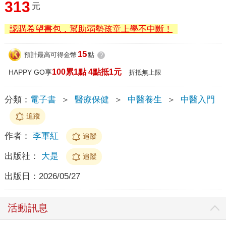
313
元
認購希望書包，幫助弱勢孩童上學不中斷！
15
預計最高可得金幣
點
?
100累1點 4點抵1元
HAPPY GO享
折抵無上限
分類：
電子書
＞
醫療保健
＞
中醫養生
＞
中醫入門
追蹤
作者：
李軍紅
追蹤
出版社：
大是
追蹤
出版日：
2026/05/27
活動訊息