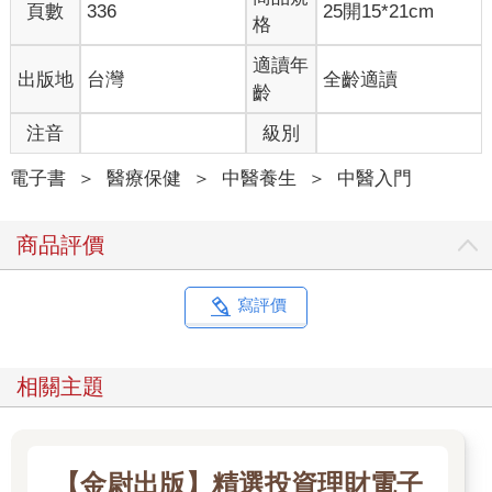
這說明寒已經攻克你的胃腸，且繼續向縱深發展。
頁數
336
25開15*21cm
格
寒最後會進入臟腑，損筋骨、傷經脈，像那些寒入心經引起的心
悸，以及寒入經絡引起的痹症，例如骨關節病，這裡我們不多
適讀年
出版地
台灣
全齡適讀
說，只說一下寒對女性身體容易造成的損害。
齡
寒對女性來說是雪上加霜。寒更容易讓女性痛，這也是寒的特
長，寒勝則痛。人打架時會專撿軟的地方捏，寒也不例外，也會
注音
級別
專攻女性最薄弱的環節，也就是陰氣最重的地方──衝任二脈和胞
宮。寒使胞宮的子宮壁引起痙攣，進而誘發疼痛，也就是痛經。
電子書
＞
醫療保健
＞
中醫養生
＞
中醫入門
除此之外，寒讓胞宮裡的血液，變成血塊或呈現暗紫色，引起行
經時的疼痛加劇、月經不調。所以說，辨別寒入臟腑不難，就是
商品評價
看經血顏色，以及是否腹痛。還有，疼痛時，若感覺到小腹發
涼，可以用熱水袋暖一暖肚子，疼痛會明顯緩解，這是因為寒症
能用溫熱解。
寫評價
薑糖水裡加桂枝，溫經祛寒生奇效
外用熱水袋敷等單純的物理療法，會顯得有些不濟，因此，很多
女性會選擇喝薑糖水。一般的做法是，把生薑切成非常細的細
相關主題
末，放在火上煮開後再煮3分鐘，加入紅糖喝下。薑糖水能有效解
決因著涼引起的痛經以及腹瀉，可以祛除體內的寒氣。紅糖性
溫，生薑可以溫中散寒，在驅趕寒氣的同時還能止痛。
不過，我們在雪中送炭時，應再加把火──就是加桂枝。我在前文
【金尉出版】精選投資理財電子
講過，桂枝首烏茶可以治療手腳冰涼，那麼治療由寒引起的痛經