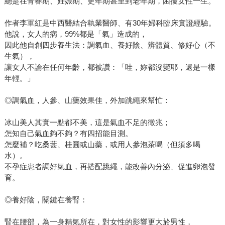
總是在青春期、妊娠期、更年期甚至到老年期，困擾女性一生。
作者李軍紅是中西醫結合執業醫師、有30年婦科臨床實證經驗。
他說，女人的病，99%都是「氣」造成的，
因此他自創四步養生法：調氣血、養好陰、辨體質、修好心（不
生氣），
讓女人不論在任何年齡，都被讚：「哇，妳都沒變耶，還是一樣
年輕。」
◎調氣血，人參、山藥效果佳，外加跳繩來幫忙：
冰山美人其實一點都不美，這是氣血不足的徵兆；
怎知自己氣血夠不夠？有四招能目測。
怎麼補？吃桑葚、桂圓或山藥，或用人參泡茶喝（但須多喝
水）。
不孕症患者調好氣血，再搭配跳繩，能改善內分泌、促進卵泡發
育。
◎養好陰，關鍵在養腎：
腎在腰部，為一身精氣所在，對女性的影響更大於男性，