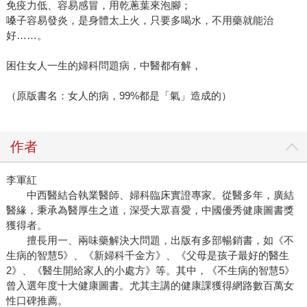
免疫力低、容易感冒，用乾蔥葉來泡腳；
嗓子容易發炎，是身體太上火，只要多喝水，不用藥就能治
好……。
困住女人一生的婦科問題病，中醫都有解，
（原版書名：女人的病，99%都是「氣」造成的）
作者
李軍紅
中西醫結合執業醫師、婦科臨床實證專家。從醫多年，廣結
醫緣，秉承為醫厚生之道，深受大眾喜愛，中國優秀健康圖書獎
獲得者。
擅長用一、兩味藥解決大問題，出版有多部暢銷書，如《不
生病的智慧5》、《新婦科千金方》、《父母是孩子最好的醫生
2》、《醫生開給家人的小處方》等。其中，《不生病的智慧5》
曾入選年度十大健康圖書。尤其主講的健康課獲得網路數百萬女
性口碑推薦。