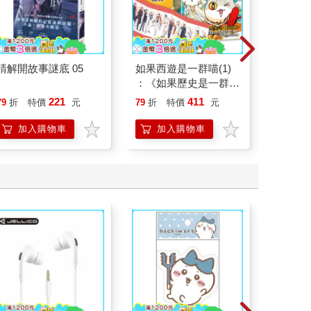
請解開故事謎底 05
如果西遊是一群喵(1)
請解開故
：《如果歷史是一群
喵》作者最新力作，附
221
411
79
折
特價
元
79
折
特價
元
79
折
【首卷特典】拉頁
加入購物車
加入購物車
加