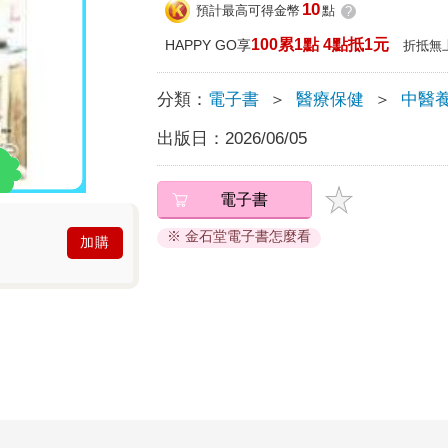
10
預計最高可得金幣
點
?
100累1點 4點抵1元
HAPPY GO享
折抵無
分類：
電子書
＞
醫療保健
＞
中醫
出版日：
2026/06/05
電子書
※ 金石堂電子書怎麼看
加購