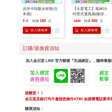
吉伊卡哇吸水杯墊(古
【太星電工】風神14
本屋)
吋壁式通風扇(吸排風
機)
180
850
9
折
特價
元
特價
元
1499
加入購物車
加入購物車
訂購/退換貨須知
加入金石堂 LINE 官方帳號『完成綁定』，隨時掌
提醒您！！
金石堂及銀行均不會請您操作ATM! 如接獲電話要
購買須知：