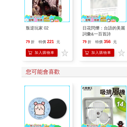
叛逆玩家 02
日花閃爍：台語的美麗
詞彙&一百首詩
221
356
79
折
特價
元
79
折
特價
元
加入購物車
加入購物車
您可能會喜歡