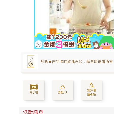
呀哈★吉伊卡哇旋風再起，精選周邊看過來
寫評價
電子書
喜歡+1
賺金幣
活動訊息