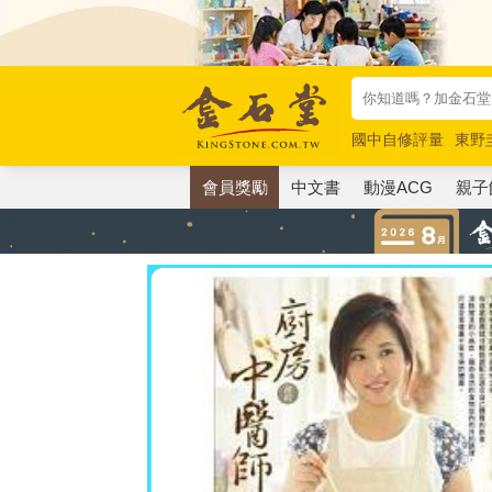
國中自修評量
東野
唯紅花綻放
奧德賽
會員獎勵
中文書
動漫ACG
親子