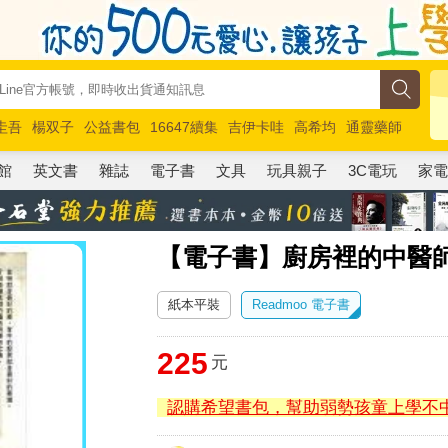
圭吾
楊双子
公益書包
16647續集
吉伊卡哇
高希均
通靈藥師
路邊攤新作
馬斯克
玩具總動員5
超慢跑
館
英文書
雜誌
電子書
文具
玩具親子
3C電玩
家
【電子書】廚房裡的中醫師
紙本平裝
Readmoo 電子書
225
元
認購希望書包，幫助弱勢孩童上學不