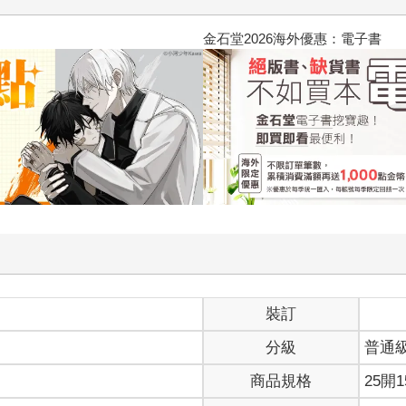
春光ｘ奇幻基地｜全書系展
裝訂
分級
普通
商品規格
25開1