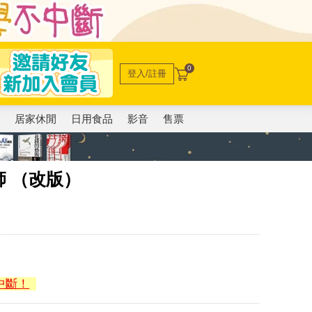
0
登入/註冊
電
居家休閒
日用食品
影音
售票
 （改版）
中斷！