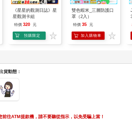
《星星的觀測日誌》星
雙色蝦米_三層防護口
星觀測卡組
罩（2入）
320
35
特價
元
特價
元
預購限定
加入購物車
握出貨動態：
求您前往ATM提款機，請不要聽從指示，以免受騙上當！