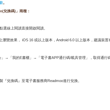
款
。
o(兌換碼)」兩種：
，點選線上閱讀直接開啟閱讀。
佳的線上瀏覽效果， iOS 16 或以上版本，Android 6.0 以上版本，
心」→「我的E書櫃」→「電子書APP通行碼/載具管理」，取得通
『兌換碼』至電子書服務商Readmoo進行兌換。
金石堂專屬的閱讀軟體開啟閱讀，無法以其他閱讀器或直接下載檔案
保護處公告之「通訊交易解除權合理例外情事適用準則」，非以有形媒
雜誌、下載版軟體、虛擬商品…等），
不受「網購服務需提供七日鑑