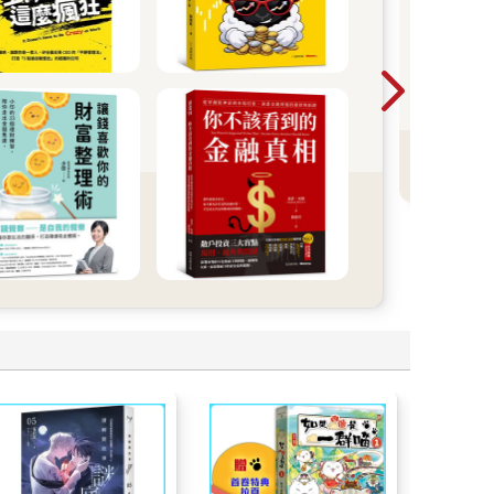
20
一
暢
看
療
T