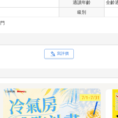
適讀年齡
全齡
級別
入門
寫評價