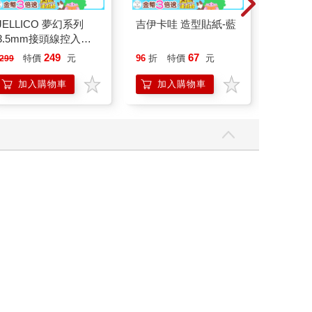
JELLICO 夢幻系列
吉伊卡哇 造型貼紙-藍
吉伊卡
3.5mm接頭線控入耳
筆器-粉
式耳機 JEE-X12-WT
249
67
特價
元
96
折
特價
元
95
折
299
加入購物車
加入購物車
加