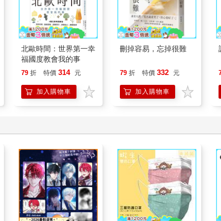
北歐時間：世界第一幸
刪掉容易，忘掉很難
福國度教會我的事
314
332
79
折
特價
元
79
折
特價
元
加入購物車
加入購物車