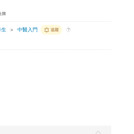
上限
養生
＞
中醫入門
追蹤
?