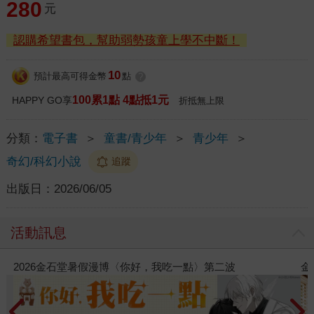
280
元
認購希望書包，幫助弱勢孩童上學不中斷！
10
預計最高可得金幣
點
?
100累1點 4點抵1元
HAPPY GO享
折抵無上限
分類：
電子書
＞
童書/青少年
＞
青少年
＞
奇幻/科幻小說
追蹤
出版日：
2026/06/05
活動訊息
吃一點〉第二波
金石堂2026海外優惠：電子書