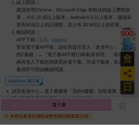
線上閱讀：
建議使用Chrome、Microsoft Edge 有較佳的線上瀏覽效
果， iOS 16 或以上版本，Android 6.0 以上版本，建議裝
置有6GB以上的記憶體，至少有 30 MB以上的容量。
離線閱讀：
APP下載：
iOS
Android
安裝電子書APP後，請依照提示登入「會員中心」→「我
的E書櫃」→「電子書APP通行碼/載具管理」，取得通行
會
碼再登入下載您所購買的電子書。完成下載後，點選任一
書籍即可開始離線閱讀。
員
日
請至會員中心→電子書服務「我的e書櫃」領取複製『兌換
碼』至電子書服務商Readmoo進行兌換。
電子書
退換貨須知：
※ 本商品會員日滿額金幣加碼回饋最高15倍
因版權保護，您在金石堂所購買的電子書僅能以金石堂專屬
的閱讀軟體開啟閱讀，無法以其他閱讀器或直接下載檔案。
依據「消費者保護法」第19條及行政院消費者保護處公告之
「通訊交易解除權合理例外情事適用準則」，非以有形媒介