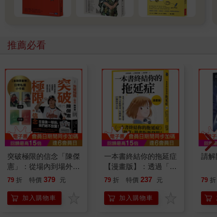
推薦必看
突破極限的信念「陳傑
一本書終結你的拖延症
請解
憲」：從場內到場外，
【漫畫版】：透過「小
台灣隊長全力以赴的堅
行動」打開大腦的行動
379
237
79
折
特價
元
79
折
特價
元
79
折
持與自白 （限量典藏
開關，懶人也能變身
「日常私服小卡組」）
「行動派」的37個科
加入購物車
加入購物車
學方法