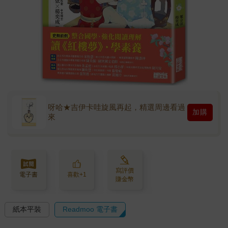
呀哈★吉伊卡哇旋風再起，精選周邊看過
加購
來
寫評價
電子書
喜歡+1
賺金幣
紙本平裝
Readmoo 電子書