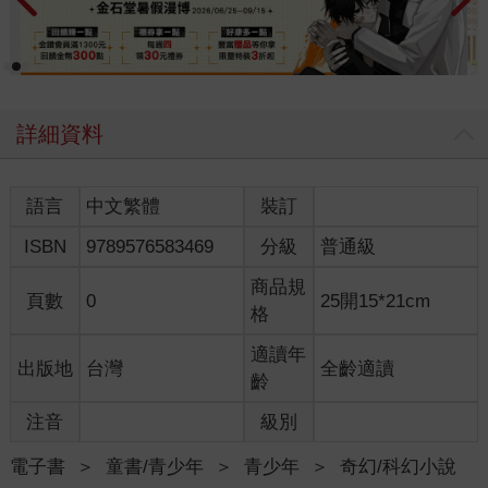
詳細資料
語言
中文繁體
裝訂
ISBN
9789576583469
分級
普通級
商品規
頁數
0
25開15*21cm
格
適讀年
出版地
台灣
全齡適讀
齡
注音
級別
電子書
＞
童書/青少年
＞
青少年
＞
奇幻/科幻小說