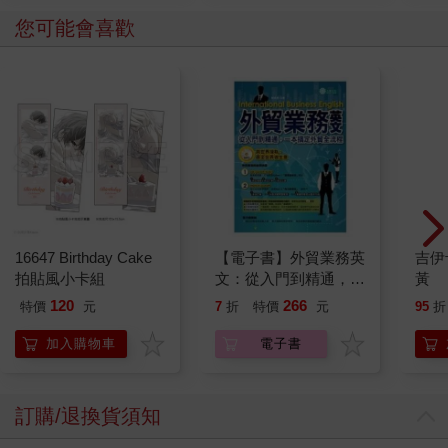
您可能會喜歡
16647 Birthday Cake
【電子書】外貿業務英
吉伊
拍貼風小卡組
文：從入門到精通，一
黃
本搞定外貿全流程【有
120
266
特價
元
7
折
特價
元
95
折
聲】
加入購物車
電子書
訂購/退換貨須知