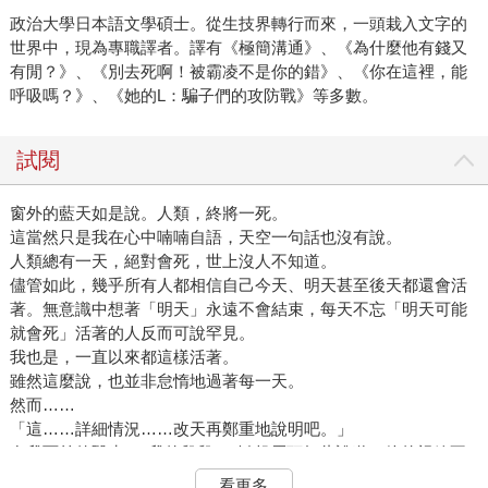
政治大學日本語文學碩士。從生技界轉行而來，一頭栽入文字的
世界中，現為專職譯者。譯有《極簡溝通》、《為什麼他有錢又
有閒？》、《別去死啊！被霸凌不是你的錯》、《你在這裡，能
呼吸嗎？》、《她的L：騙子們的攻防戰》等多數。
試閱
窗外的藍天如是說。人類，終將一死。
這當然只是我在心中喃喃自語，天空一句話也沒有說。
人類總有一天，絕對會死，世上沒人不知道。
儘管如此，幾乎所有人都相信自己今天、明天甚至後天都還會活
著。無意識中想著「明天」永遠不會結束，每天不忘「明天可能
就會死」活著的人反而可說罕見。
我也是，一直以來都這樣活著。
雖然這麼說，也並非怠惰地過著每一天。
然而……
「這……詳細情況……改天再鄭重地說明吧。」
在我面前的醫生──我的舅舅──皺起眉頭如此說道。他的視線不
是看著我，而是看著病歷表。我從他隨時都會哭出來的表情，理
看更多