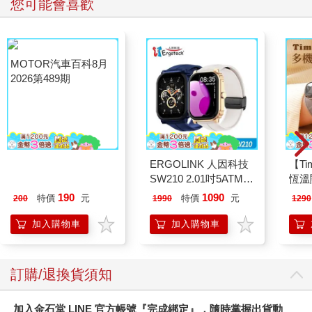
「啊，祈里，妳起床啦。」
您可能會喜歡
「嗯，早安。」
「身體狀況看起來沒事了，太好了。」
媽媽鬆了一口氣如此說道，可以看出她「今天可以心無罣礙去工
作了」的心思。
但是，即使我的身體狀況糟糕到得請假，媽媽仍然會去上班吧。
不只先前，到昨天為止的三天連假中，媽媽也拋下說著「我身體
不舒服要在房間睡覺」的我去上班。單身外派中的爸爸總是不在
家，哥哥姊姊也出門了，儘管如此，仍丟下我一個人。
身為咖啡廳店長的媽媽沒辦法隨便請假，假日特別忙碌，所以不
可以造成她的困擾。要不然不只媽媽，還會有很多人因為我而更
MOTOR汽車百科8月
ERGOLINK 人因科技
【T
辛苦。
2026第489期
SW210 2.01吋5ATM游
恆溫
我很清楚。所以我總是對自己說「沒事的」。
泳心率血氧藍牙通話腕
肩/
190
1090
特價
元
特價
元
200
1990
1290
但是，為什麼現在會如此在意呢？
錶
加熱
而且話說回來，三天連假中的身體不適，也只是我想要獨處的藉
膝熱
加入購物車
加入購物車
口而已啊。
□不造成別人的困擾
想起清單的其中一項，在心中反覆唸誦。接著一如往常來到廚
訂購/退換貨須知
房，從冰箱中拿出常備菜和蛋開始做便當。
忙個不停的媽媽突然在餐桌前停下腳步，拿起插著幾枝花朵的花
瓶。這是我上週從順江奶奶那裡拿回來的花，回家後馬上插進花
加入金石堂 LINE 官方帳號『完成綁定』，隨時掌握出貨動