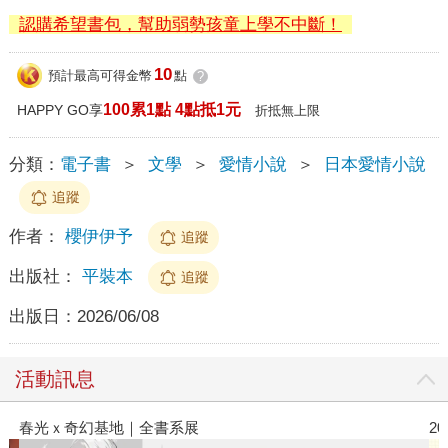
認購希望書包，幫助弱勢孩童上學不中斷！
10
預計最高可得金幣
點
?
100累1點 4點抵1元
HAPPY GO享
折抵無上限
分類：
電子書
＞
文學
＞
愛情小說
＞
日本愛情小說
追蹤
作者：
櫻伊伊予
追蹤
出版社：
平裝本
追蹤
出版日：
2026/06/08
活動訊息
2026金石堂暑假漫博〈你好，我吃一點〉第二波