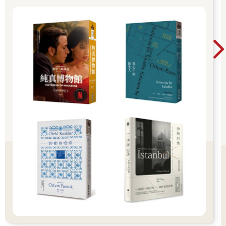
□全力以赴不留下遺憾
□隨時思考目的以及達成的方法
□行動前要再思考一次
□不對任何事情抱持先入為主的觀念，不要不嘗試就放棄
□隨時隨地不忘記笑容
□交朋友
□對自己有自信
坐起身體離開床鋪後，我立刻翻開擺在桌上的行事曆來看。
不是因為夢見懷念的事情。國一秋天認識順江奶奶那天晚上我寫
下這個清單，從那時到高二的現在，早上確認清單是我每天必做
的工作。
每年買新的行事曆時，內容當然也會稍微有點改變。
乍看之下很像「待辦事項清單」，但沒有那麼嚴肅。把每天的事
情到將來的夢想等等，想到什麼寫什麼，是我每天生活中的「不
能遺忘清單」。
早上起床後，把每一條讀進腦袋裡，就能讓我產生「今天也要加
油」的心情。
但是今天，遲遲沒辦法湧現這種心情。
「今天放學後去找順江奶奶吧。」