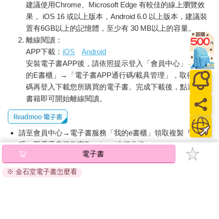
商或合作社買吧。」然後還忘記要給我零用錢買飯。我也有點抗
建議使用Chrome、Microsoft Edge 有較佳的線上瀏覽效
拒特地跟媽媽要錢，不知從何時開始，就像這樣自己做便當了。
果， iOS 16 或以上版本，Android 6.0 以上版本，建議裝
不是想做便當才做便當，老實說我也覺得很麻煩。
置有6GB以上的記憶體，至少有 30 MB以上的容量。
只是，不得不這麼做而已。
離線閱讀：
不只便當，我的早餐也是基於相同理由而自己準備，還會順便幫
APP下載：
iOS
Android
哥哥準備咖啡和早餐、盛沙拉或烤麵包之類的。
安裝電子書APP後，請依照提示登入「會員中心」→「我
「喜歡做菜不是壞事，但也要好好念書喔。現在這時代說男說女
的E書櫃」→「電子書APP通行碼/載具管理」，取得通行
的已經太過時了，不管男生還是女生，念好書絕對沒壞處。」
碼再登入下載您所購買的電子書。完成下載後，點選任一
「……嗯。」
書籍即可開始離線閱讀。
每次都邊說服自己「只是一如往常的碎碎念」、「這是哥哥的關
心」邊回應。
「聽說妳到昨天的連假都待在家裡啊？如果不和朋友出去玩就沒
請至會員中心→電子書服務「我的e書櫃」領取複製『兌換
辦法好好放鬆，效率會變差喔。」
哥哥在這三天連假跟女友出去玩，也和朋友一起去露營，所以不
碼』至電子書服務商Readmoo進行兌換。
電子書
知道我待在家裡的理由。
退換貨須知：
「如果課業上有不懂的地方，我會教妳的。」
※ 金石堂電子書怎麼看
因版權保護，您在金石堂所購買的電子書僅能以金石堂專屬
哥哥臉上掛著溫柔微笑對我這樣說。
的閱讀軟體開啟閱讀，無法以其他閱讀器或直接下載檔案。
如果請教文武雙全的哥哥，他什麼都會教我吧。他國中時幾乎每
依據「消費者保護法」第19條及行政院消費者保護處公告之
次都考滿分，全國模擬考也名列前茅。進了縣內頂尖的公立學
「通訊交易解除權合理例外情事適用準則」，非以有形媒介
校，大學當然也是全國知名的國立大學。然後求職時輕而易舉錄
取期待職種的大型企業，開始工作後也做出各種成果。