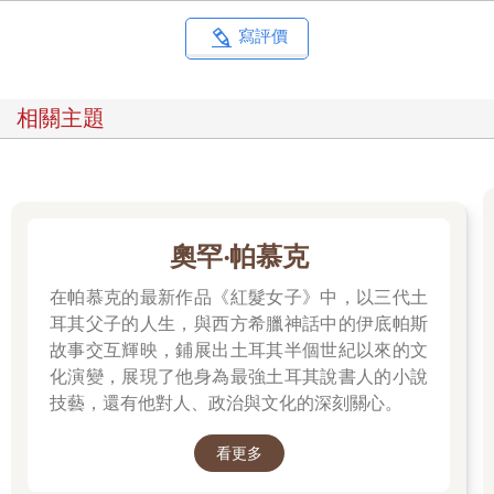
體，專注地看著我的眼睛這麼說。當時我們就在充滿晚夏氣息的
庭院當中。
寫評價
我的視線逐漸變得模糊，接著清醒。
仰頭看著自己房間的天花板，才發現我夢見第一次見到順江奶奶
那天的事情了。
相關主題
□不只英文，要盡可能平均念好每一科
□英文要特別認真不能偷懶
□獲選二年級的留學生
□要變得可以流暢地用英文對話
□考上想念的大學
奧罕‧帕慕克
□升上大學之後打工，然後出國念語言學校兩年
□不造成別人的困擾
在帕慕克的最新作品《紅髮女子》中，以三代土
□對人和善
耳其父子的人生，與西方希臘神話中的伊底帕斯
□有效活用時間
故事交互輝映，鋪展出土耳其半個世紀以來的文
□有計畫性地行動
化演變，展現了他身為最強土耳其說書人的小說
□思考要領
技藝，還有他對人、政治與文化的深刻關心。
□自己的事情自己做
□幫忙家人
看更多
□仔細觀察身邊狀況再行動
□累積許多經驗，擴展視野