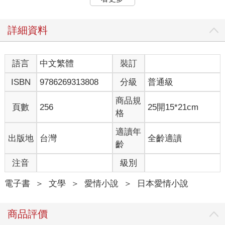
解到狀況相當嚴重。身為一位醫師，這樣的態度或許不值得誇
讚。但面對高二的外甥女，還是比若無其事更好。
我似乎，最遲也會在五年後死掉。
詳細資料
這是身為醫師不該犯下的粗心大意，舅舅把我剩下不多的壽命說
出口。雖然很小聲，但我的耳朵沒有錯過。
可以明白這句話的意思，但身體不太能理解這個事實。就是這種
語言
中文繁體
裝訂
感覺。
ISBN
9786269313808
分級
普通級
──「妳的生活，感覺好無趣。」
不知為何，我想起春日井同學這句話。
商品規
那天回家路上，我親眼看見幾秒前還翱翔天際的烏鴉被車撞死的
頁數
256
25開15*21cm
格
瞬間。
適讀年
出版地
台灣
全齡適讀
＋＋＋
齡
為了不在死時感到後悔、為了不在重要的人離世時還有遺憾，得
注音
級別
靠自己的力量活著才行。做好該做的事情、不交由他人，而是自
己做出選擇，並對選擇的道路負責。人類就是這樣做之後，才終
電子書
＞
文學
＞
愛情小說
＞
日本愛情小說
於可以抓住各種事物。
在溫暖的陽光中，有個人眼神認真地對我這樣說。名叫順江的老
商品評價
奶奶面對還是國中生的我，沒有把我當作孩子，而是一個獨立個