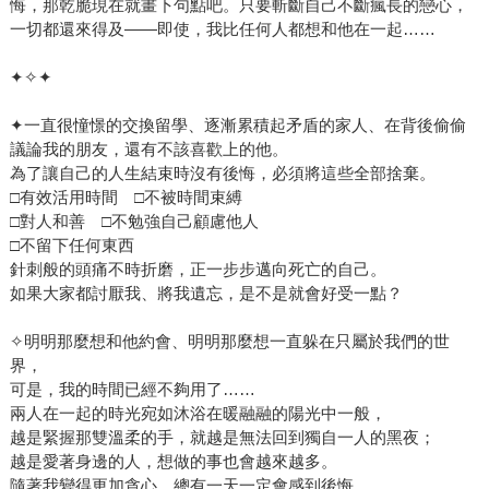
悔，那乾脆現在就畫下句點吧。只要斬斷自己不斷瘋長的戀心，
一切都還來得及——即使，我比任何人都想和他在一起……
✦✧✦
✦一直很憧憬的交換留學、逐漸累積起矛盾的家人、在背後偷偷
議論我的朋友，還有不該喜歡上的他。
為了讓自己的人生結束時沒有後悔，必須將這些全部捨棄。
□有效活用時間 □不被時間束縛
□對人和善 □不勉強自己顧慮他人
□不留下任何東西
針刺般的頭痛不時折磨，正一步步邁向死亡的自己。
如果大家都討厭我、將我遺忘，是不是就會好受一點？
✧明明那麼想和他約會、明明那麼想一直躲在只屬於我們的世
界，
可是，我的時間已經不夠用了……
兩人在一起的時光宛如沐浴在暖融融的陽光中一般，
越是緊握那雙溫柔的手，就越是無法回到獨自一人的黑夜；
越是愛著身邊的人，想做的事也會越來越多。
隨著我變得更加貪心，總有一天一定會感到後悔。