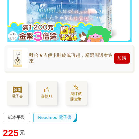
呀哈★吉伊卡哇旋風再起，精選周邊看過
加購
來
寫評價
電子書
喜歡+1
賺金幣
紙本平裝
Readmoo 電子書
225
元