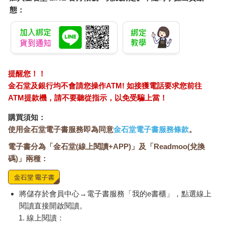
瓶裡擺飾的人也是我。
態：
純白的花蕾綻放後，變身成鮮豔的粉紅色花瓣。
「這已經不行了。」
正如媽媽所說，粉紅色的花瓣已經泛黑枯萎。
無論擺飾或者開花時，媽媽都沒有出現任何反應。卻總是比任何
人都早一步發現花朵枯萎，然後毫不猶豫地丟進垃圾桶。
提醒您！！
心情一直好沉重，因為這樣變得好在意小事情。
我得如同把菜餚擺進便當盒裡一般，好好整理自己的情緒才行。
金石堂及銀行均不會請您操作ATM! 如接獲電話要求您前往
得和平常一樣好好做才行、要整理得有條有理才行。
ATM提款機，請不要聽從指示，以免受騙上當！
為此我獨處了三天，今天早上起床時還認為已經沒問題了耶。
購買須知：
「祈里每天都好勤勞喔。」
使用金石堂電子書服務即為同意
金石堂電子書服務條款
。
「啊，哥哥早安。」
哥哥不知何時出現在身邊，從後面看著我。
電子書分為「金石堂(線上閱讀+APP)」及「Readmoo(兌換
「海里，你今天比平常早起床耶。」
碼)」兩種：
媽媽一說完，哥哥就回答「因為今天一大早要開會。」然後從冰
箱裡拿出水來。
「但話說回來，每天早上早起做便當，祈里真厲害。」
將儲存於會員中心→電子書服務「我的e書櫃」，點選線上
潤喉後又打了個大哈欠，哥哥在餐桌旁坐下。
閱讀直接開啟閱讀。
哥哥和姊姊還在上學時，一直都是媽媽做便當。
線上閱讀：
但是在需要便當的人只剩下我一個時，媽媽開始說「今天妳去超