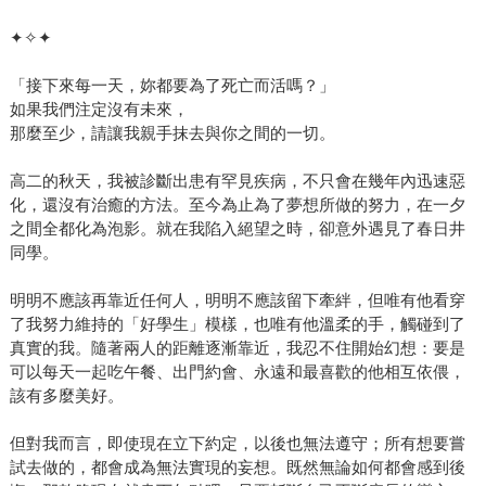
✦✧✦
「接下來每一天，妳都要為了死亡而活嗎？」
如果我們注定沒有未來，
那麼至少，請讓我親手抹去與你之間的一切。
高二的秋天，我被診斷出患有罕見疾病，不只會在幾年內迅速惡
化，還沒有治癒的方法。至今為止為了夢想所做的努力，在一夕
之間全都化為泡影。就在我陷入絕望之時，卻意外遇見了春日井
同學。
明明不應該再靠近任何人，明明不應該留下牽絆，但唯有他看穿
了我努力維持的「好學生」模樣，也唯有他溫柔的手，觸碰到了
真實的我。隨著兩人的距離逐漸靠近，我忍不住開始幻想：要是
可以每天一起吃午餐、出門約會、永遠和最喜歡的他相互依偎，
該有多麼美好。
但對我而言，即使現在立下約定，以後也無法遵守；所有想要嘗
試去做的，都會成為無法實現的妄想。既然無論如何都會感到後