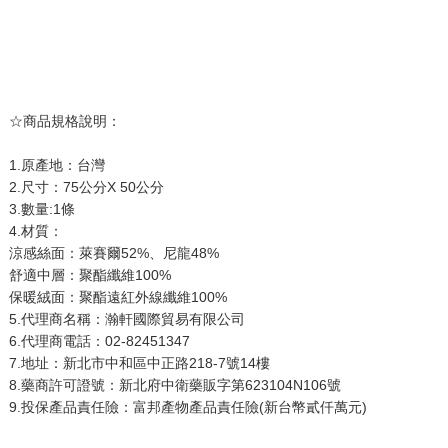
☆商品規格說明：
1.原產地：台灣
2.尺寸：75公分X 50公分
3.數量:1條
4.材質：
涼感絲面：萊賽爾52%、尼龍48%
舒適中層：聚酯纖維100%
保暖絨面：聚酯遠紅外線纖維100%
5.代理商名稱：瀚軒國際貿易有限公司
6.代理商電話：02-82451347
7.地址：新北市中和區中正路218-7號14樓
8.藥商許可證號：新北府中衛藥販字第623104N106號
9.投保產品責任險：富邦產物產品責任險(新台幣貳仟萬元)