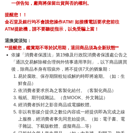
一併告知，廠商將保留出貨與否的權利。
提醒您！！
金石堂及銀行均不會請您操作ATM! 如接獲電話要求您前往
ATM提款機，請不要聽從指示，以免受騙上當！
退換貨須知：
**提醒您，鑑賞期不等於試用期，退回商品須為全新狀態**
依據「消費者保護法」第19條及行政院消費者保護處公告之
「通訊交易解除權合理例外情事適用準則」，以下商品購買
後，除商品本身有瑕疵外，將不提供7天的猶豫期：
易於腐敗、保存期限較短或解約時即將逾期。（如：生
鮮食品）
依消費者要求所為之客製化給付。（客製化商品）
報紙、期刊或雜誌。（含MOOK、外文雜誌）
經消費者拆封之影音商品或電腦軟體。
非以有形媒介提供之數位內容或一經提供即為完成之線
上服務，經消費者事先同意始提供。（如：電子書、電
子雜誌、下載版軟體、虛擬商品…等）