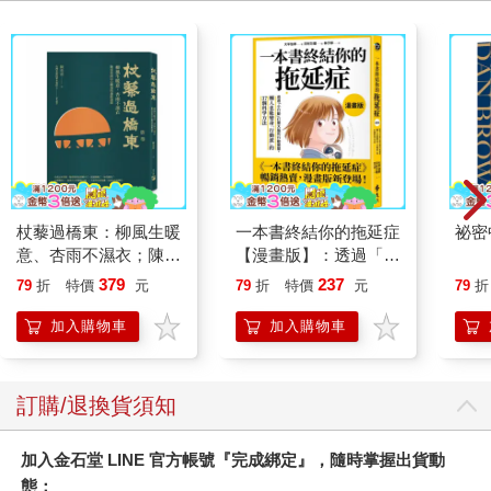
杖藜過橋東：柳風生暖
一本書終結你的拖延症
祕密
意、杏雨不濕衣；陳亮
【漫畫版】：透過「小
恭談以心轉境的適齡漫
行動」打開大腦的行動
379
237
79
折
特價
元
79
折
特價
元
79
折
想
開關，懶人也能變身
「行動派」的37個科
加入購物車
加入購物車
學方法
訂購/退換貨須知
加入金石堂 LINE 官方帳號『完成綁定』，隨時掌握出貨動
態：