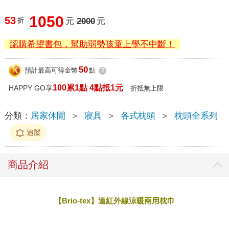
1050
53
折
元
2000
元
認購希望書包，幫助弱勢孩童上學不中斷！
50
預計最高可得金幣
點
?
100累1點 4點抵1元
HAPPY GO享
折抵無上限
分類：
居家休閒
＞
寢具
＞
各式枕頭
＞
枕頭全系列
追蹤
商品介紹
【Brio-tex】遠紅外線涼暖兩用枕巾