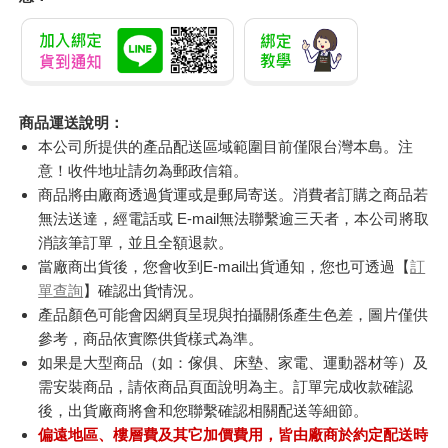
商品運送說明：
本公司所提供的產品配送區域範圍目前僅限台灣本島。注
意！收件地址請勿為郵政信箱。
商品將由廠商透過貨運或是郵局寄送。消費者訂購之商品若
無法送達，經電話或 E-mail無法聯繫逾三天者，本公司將取
消該筆訂單，並且全額退款。
當廠商出貨後，您會收到E-mail出貨通知，您也可透過【
訂
單查詢
】確認出貨情況。
產品顏色可能會因網頁呈現與拍攝關係產生色差，圖片僅供
參考，商品依實際供貨樣式為準。
如果是大型商品（如：傢俱、床墊、家電、運動器材等）及
需安裝商品，請依商品頁面說明為主。訂單完成收款確認
後，出貨廠商將會和您聯繫確認相關配送等細節。
偏遠地區、樓層費及其它加價費用，皆由廠商於約定配送時