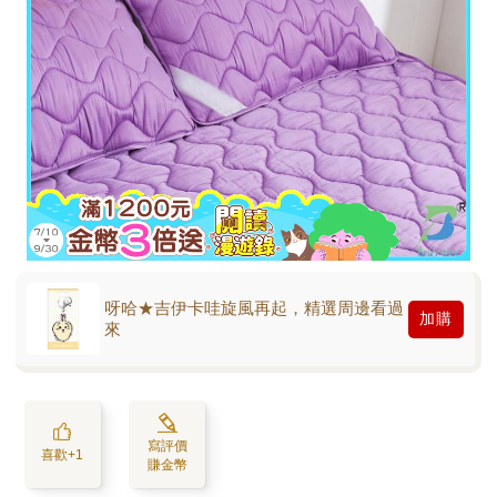
呀哈★吉伊卡哇旋風再起，精選周邊看過
加購
來
寫評價
喜歡+1
賺金幣