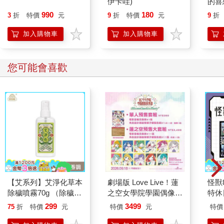
對枕(46x68cm)
伊卡哇)
的喜
出貨
990
180
3
折
特價
元
9
折
特價
元
9
折
加入購物車
加入購物車
您可能會喜歡
【艾系列】艾淨化草本
劇場版 Love Live！蓮
怪獸
除穢噴霧70g （除穢/
之空女學院學園偶像俱
特休
平安/淨化/艾草/芙蓉/
樂部 Bloom Garden
加購
299
3499
75
折
特價
元
特價
元
特價
抹草） 此為單瓶賣場
Party蓮之空預售大套