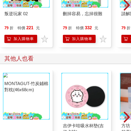
叛逆玩家 02
刪掉容易，忘掉很難
請解
221
332
79
折
特價
元
79
折
特價
元
79
折
加入購物車
加入購物車
其他人也看
MONTAGUT-竹炭鋪棉
吉伊卡哇吸水杯墊(吉
方坊