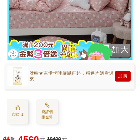
呀哈★吉伊卡哇旋風再起，精選周邊看過
加購
來
寫評價
喜歡+1
賺金幣
4560
44
折
元
10400
元