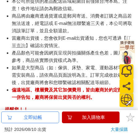
本公司所提供的產品配送區域範圍目前僅限台灣本島。注
意！收件地址請勿為郵政信箱。
商品將由廠商透過貨運或是郵局寄送。消費者訂購之商品若
無法送達，經電話或 E-mail無法聯繫逾三天者，本公司將取
消該筆訂單，並且全額退款。
當廠商出貨後，您會收到E-mail出貨通知，您也可透過【
訂
單查詢
】確認出貨情況。
產品顏色可能會因網頁呈現與拍攝關係產生色差，圖片僅供
參考，商品依實際供貨樣式為準。
如果是大型商品（如：傢俱、床墊、家電、運動器材等）及
需安裝商品，請依商品頁面說明為主。訂單完成收款確認
後，出貨廠商將會和您聯繫確認相關配送等細節。
偏遠地區、樓層費及其它加價費用，皆由廠商於約定配送時
一併告知，廠商將保留出貨與否的權利。
提醒您！！
金石堂及銀行均不會請您操作ATM! 如接獲電話要求您前往
立即結帳
加入購物車
ATM提款機，請不要聽從指示，以免受騙上當！
預計 2026/08/10 出貨
大量採購
退換貨須知：