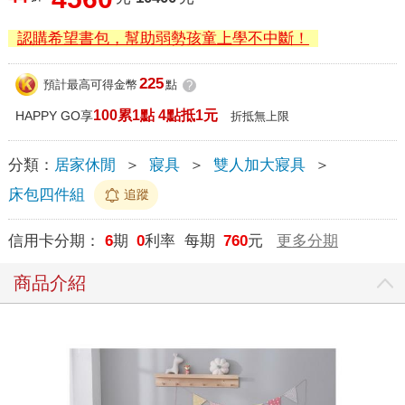
認購希望書包，幫助弱勢孩童上學不中斷！
225
預計最高可得金幣
點
?
100累1點 4點抵1元
HAPPY GO享
折抵無上限
分類：
居家休閒
＞
寢具
＞
雙人加大寢具
＞
床包四件組
追蹤
信用卡分期：
6
期
0
利率 每期
760
元
更多分期
商品介紹