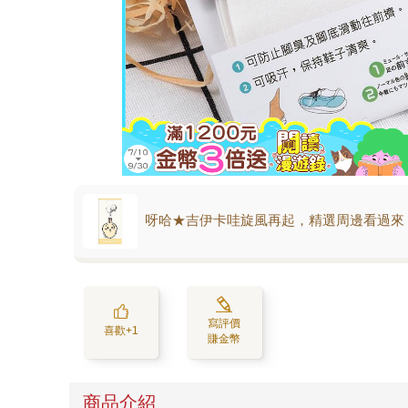
呀哈★吉伊卡哇旋風再起，精選周邊看過來
寫評價
喜歡+1
賺金幣
商品介紹