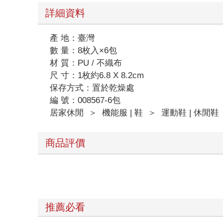
詳細資料
產 地：臺灣
數 量：8枚入×6包
材 質：PU / 不織布
尺 寸：1枚約6.8 X 8.2cm
保存方式：置於乾燥處
編 號：008567-6包
居家休閒
＞
機能服 | 鞋
＞
運動鞋 | 休閒鞋
商品評價
推薦必看