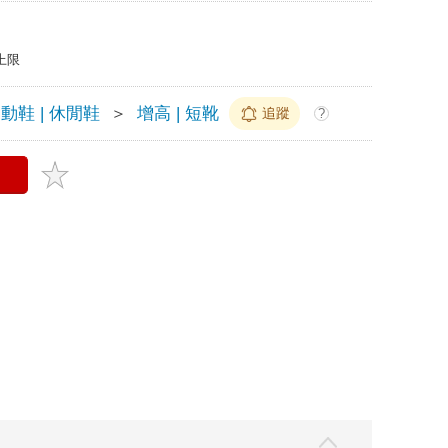
上限
動鞋 | 休閒鞋
＞
增高 | 短靴
追蹤
?