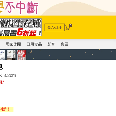
0
登入/註冊
電
居家休閒
日用食品
影音
售票
包
8.2cm
滑動
中斷！