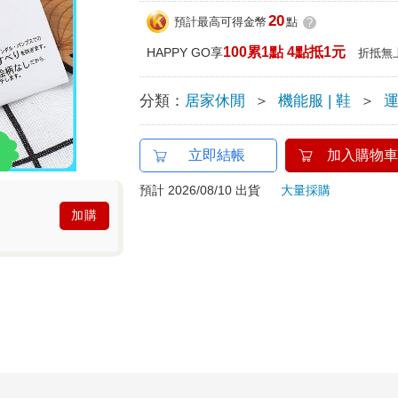
20
預計最高可得金幣
點
?
100累1點 4點抵1元
HAPPY GO享
折抵無
分類：
居家休閒
＞
機能服 | 鞋
＞
運
立即結帳
加入購物車
預計 2026/08/10 出貨
大量採購
加購