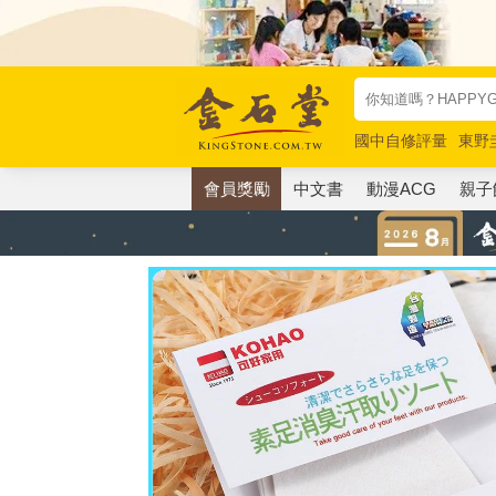
國中自修評量
東野
唯紅花綻放
奧德賽
會員獎勵
中文書
動漫ACG
親子