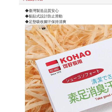
◆臺灣製造品質安心
◆黏貼式設計防止滑動
◆足墊吸收腳汗保持清爽