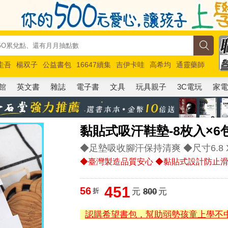
圭吾
楊双子
公益書包
16647續集
吉伊卡哇
高希均
通靈藥師
路邊攤新作
馬斯克
玩具總動員5
超慢跑
館
英文書
雜誌
電子書
文具
玩具親子
3C電玩
家
黏貼式吸汗鞋墊-8枚入×6
◆足墊吸收腳汗保持清爽 ◆尺寸6.8 X 
◆臺灣製造品質安心 ◆黏貼式設計防止
451
56
折
元
800
元
認購希望書包，幫助弱勢孩童上學不