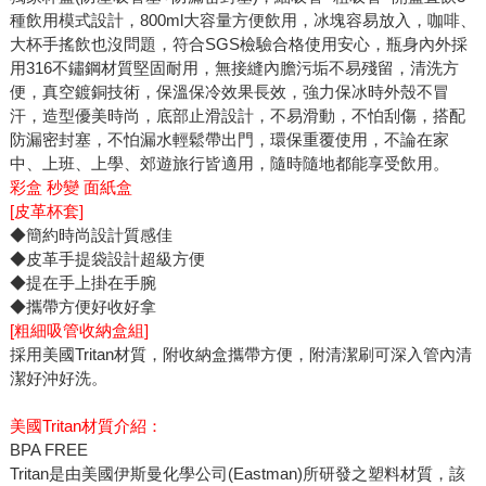
種飲用模式設計，800ml大容量方便飲用，冰塊容易放入，咖啡、
大杯手搖飲也沒問題，符合SGS檢驗合格使用安心，瓶身內外採
用316不鏽鋼材質堅固耐用，無接縫內膽污垢不易殘留，清洗方
便，真空鍍銅技術，保溫保冷效果長效，強力保冰時外殼不冒
汗，造型優美時尚，底部止滑設計，不易滑動，不怕刮傷，搭配
防漏密封塞，不怕漏水輕鬆帶出門，環保重覆使用，不論在家
中、上班、上學、郊遊旅行皆適用，隨時隨地都能享受飲用。
彩盒 秒變 面紙盒
[皮革杯套]
◆簡約時尚設計質感佳
◆皮革手提袋設計超級方便
◆提在手上掛在手腕
◆攜帶方便好收好拿
[粗細吸管收納盒組]
採用美國Tritan材質，附收納盒攜帶方便，附清潔刷可深入管內清
潔好沖好洗。
美國Tritan材質介紹：
BPA FREE
Tritan是由美國伊斯曼化學公司(Eastman)所研發之塑料材質，該