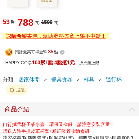
賺金幣
788
53
折
元
1500
元
認購希望書包，幫助弱勢孩童上學不中斷！
35
預計最高可得金幣
點
?
100累1點 4點抵1元
HAPPY GO享
折抵無上限
分類：
居家休閒
＞
餐具食器
＞
杯具
＞
隨行杯
追蹤
商品介紹
自行攜帶杯子或水壺，環保又省錢，請注意安裝容量！
贈送人造手提皮革杯套+粗細吸管收納盒組
獨家杯蓋(防塵吸管塞+防漏密封塞)，細吸管×粗吸管×開蓋直飲3