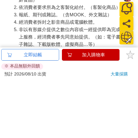
依消費者要求所為之客製化給付。（客製化商品）
報紙、期刊或雜誌。（含MOOK、外文雜誌）
經消費者拆封之影音商品或電腦軟體。
非以有形媒介提供之數位內容或一經提供即為完成之線
上服務，經消費者事先同意始提供。（如：電子書、電
子雜誌、下載版軟體、虛擬商品…等）
已拆封之個人衛生用品。（如：內衣褲、刮鬍刀、除毛
立即結帳
加入購物車
刀…等）
※ 本品無額外回饋
若非上列種類商品，均享有到貨7天的猶豫期（含例假
日）。
預計 2026/08/10 出貨
大量採購
辦理退換貨時，商品（組合商品恕無法接受單獨退貨）必須
是您收到商品時的原始狀態（包含商品本體、配件、贈品、
保證書、所有附隨資料文件及原廠內外包裝…等），請勿直
接使用原廠包裝寄送，或於原廠包裝上黏貼紙張或書寫文
字。
退回商品若無法回復原狀，將請您負擔回復原狀所需費用，
嚴重時將影響您的退貨權益。