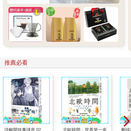
推薦必看
請解開故事謎底 02
北歐時間：世界第一幸
刪掉