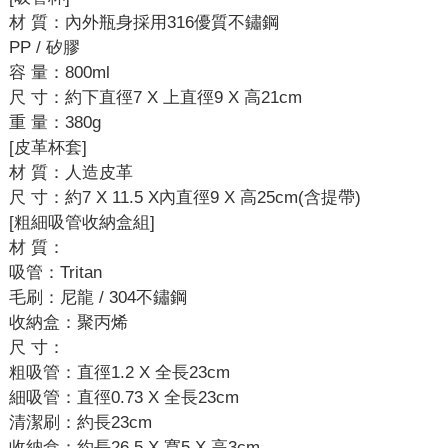
材 質：內外瓶身採用316優質不鏽鋼
PP / 矽膠
容 量：800ml
尺 寸：約下直徑7 X 上直徑9 X 高21cm
重 量：380g
[皮革杯套]
材 質：人造皮革
尺 寸：約7 X 11.5 X內直徑9 X 高25cm(含提帶)
[粗細吸管收納盒組]
材 質：
吸管：Tritan
毛刷：尼龍 / 304不鏽鋼
收納盒：聚丙烯
尺 寸：
粗吸管：直徑1.2 X 全長23cm
細吸管：直徑0.73 X 全長23cm
清潔刷：約長23cm
收納盒：約長26.5 X 寬5 X 高3cm