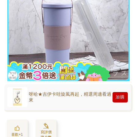
呀哈★吉伊卡哇旋風再起，精選周邊看過
加購
來
寫評價
喜歡+1