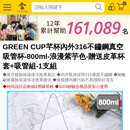
0
GREEN CUP芊杯內外316不鏽鋼真空
吸管杯-800ml-浪漫紫芋色-贈送皮革杯
套+吸管組-1支組
◆真空鍍銅保溫保冷效果最佳 ◆內外瓶身採用316優質不鏽鋼 ◆耐酸
鹼耐腐蝕保溫保冰效果最佳 ◆無接縫內膽污垢不易殘留好清洗
◆時尚設計品粗細2用吸管杯 ◆SGS檢驗合格品質安心使用