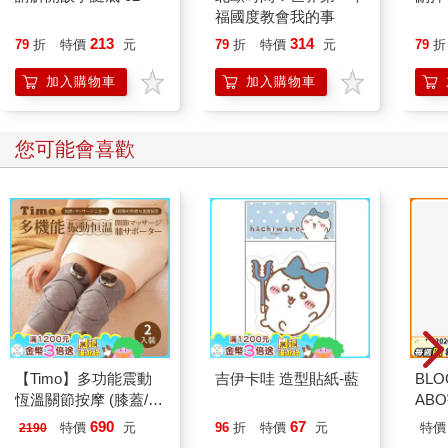
福國度教會我的事
213
314
79
折
特價
元
79
折
特價
元
79
折
加入購物車
加入購物車
您可能會喜歡
【Timo】多功能震動
吉伊卡哇 造型貼紙-藍
BLO
恆溫關節按摩 (膝蓋/
AB
肩/手肘通用) 無線充電
690
67
特價
元
96
折
特價
元
特價
2190
加熱護膝 智能震動護