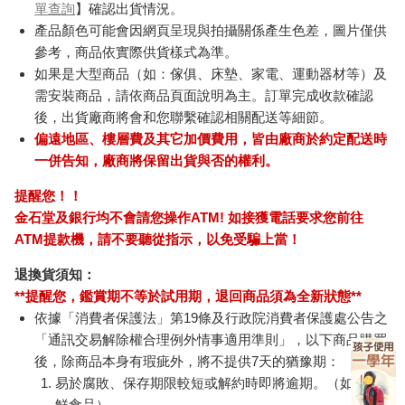
單查詢
】確認出貨情況。
產品顏色可能會因網頁呈現與拍攝關係產生色差，圖片僅供
參考，商品依實際供貨樣式為準。
如果是大型商品（如：傢俱、床墊、家電、運動器材等）及
需安裝商品，請依商品頁面說明為主。訂單完成收款確認
後，出貨廠商將會和您聯繫確認相關配送等細節。
偏遠地區、樓層費及其它加價費用，皆由廠商於約定配送時
一併告知，廠商將保留出貨與否的權利。
提醒您！！
金石堂及銀行均不會請您操作ATM! 如接獲電話要求您前往
ATM提款機，請不要聽從指示，以免受騙上當！
退換貨須知：
**提醒您，鑑賞期不等於試用期，退回商品須為全新狀態**
依據「消費者保護法」第19條及行政院消費者保護處公告之
「通訊交易解除權合理例外情事適用準則」，以下商品購買
後，除商品本身有瑕疵外，將不提供7天的猶豫期：
易於腐敗、保存期限較短或解約時即將逾期。（如：生
鮮食品）