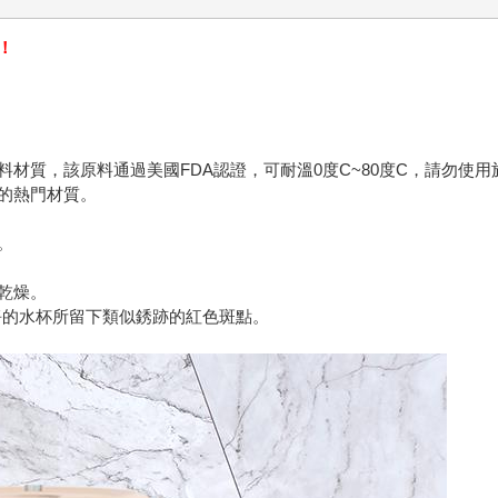
！
研發之塑料材質，該原料通過美國FDA認證，可耐溫0度C~80度C，請勿使
的熱門材質。
等。
乾燥。
淨的水杯所留下類似銹跡的紅色斑點。