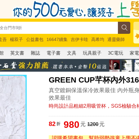
圭吾
楊双子
公益書包
16647續集
吉伊卡哇
高希均
通靈藥師
路邊攤新作
馬斯克
玩具總動員5
超慢跑
館
英文書
雜誌
電子書
文具
玩具親子
3C電玩
家
GREEN CUP芊杯內外31
真空鍍銅保溫保冷效果最佳 內外瓶身
效果最佳
時尚設計品粗細2用吸管杯，SGS檢驗合
980
82
折
元
1200
元
認購希望書包，幫助弱勢孩童上學不