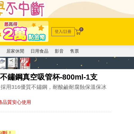
0
登入/註冊
電
居家休閒
日用食品
影音
售票
6不鏽鋼真空吸管杯-800ml-1支
採用316優質不鏽鋼，耐酸鹼耐腐蝕保溫保冰
格品質安心使用
中斷！