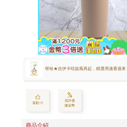
呀哈★吉伊卡哇旋風再起，精選周邊看過來
寫評價
喜歡+1
賺金幣
商品介紹