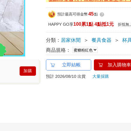
45
預計最高可得金幣
點
?
100累1點 4點抵1元
HAPPY GO享
折抵無
分類：
居家休閒
＞
餐具食器
＞
杯
商品規格：
立即結帳
加入購物車
加購
預計 2026/08/10 出貨
大量採購