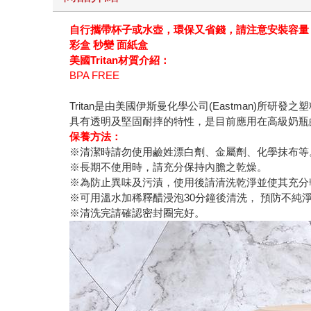
自行攜帶杯子或水壺，環保又省錢，請注意安裝容量
彩盒 秒變 面紙盒
美國Tritan材質介紹：
BPA FREE
Tritan是由美國伊斯曼化學公司(Eastman)所
具有透明及堅固耐摔的特性，是目前應用在高級奶瓶
保養方法：
※清潔時請勿使用鹼姓漂白劑、金屬劑、化學抹布
※長期不使用時，請充分保持內膽之乾燥。
※為防止異味及污漬，使用後請清洗乾淨並使其充分
※可用溫水加稀釋醋浸泡30分鐘後清洗， 預防不純
※清洗完請確認密封圈完好。