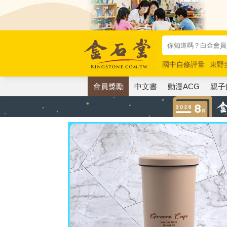
國中自修評量
東野
唯紅花綻放
奧德賽
會員獎勵
中文書
動漫ACG
親子