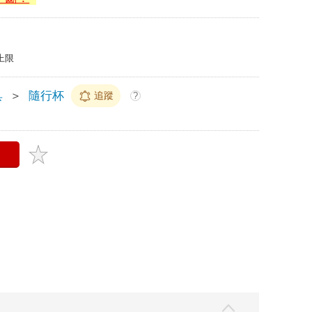
上限
具
＞
隨行杯
追蹤
?