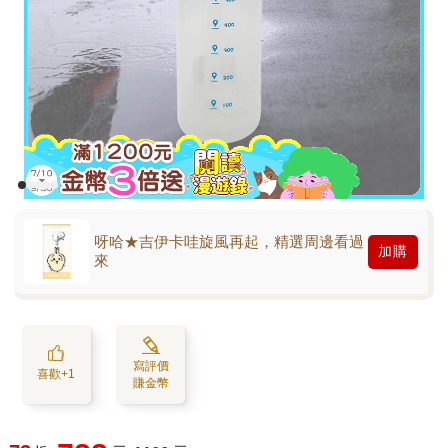
呀哈★吉伊卡哇旋風再起，精選周邊看過
加購
來
寫評價
喜歡+1
賺金幣