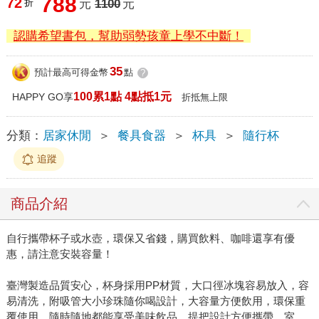
788
72
折
元
1100
元
認購希望書包，幫助弱勢孩童上學不中斷！
35
預計最高可得金幣
點
?
100累1點 4點抵1元
HAPPY GO享
折抵無上限
分類：
居家休閒
＞
餐具食器
＞
杯具
＞
隨行杯
追蹤
商品介紹
自行攜帶杯子或水壺，環保又省錢，購買飲料、咖啡還享有優
惠，請注意安裝容量！
臺灣製造品質安心，杯身採用PP材質，大口徑冰塊容易放入，容
易清洗，附吸管大小珍珠隨你喝設計，大容量方便飲用，環保重
覆使用，隨時隨地都能享受美味飲品，提把設計方便攜帶，室