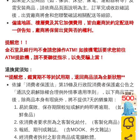
如果是大型商品（如：傢俱、床墊、家電、運動器材等）及
需安裝商品，請依商品頁面說明為主。訂單完成收款確認
後，出貨廠商將會和您聯繫確認相關配送等細節。
偏遠地區、樓層費及其它加價費用，皆由廠商於約定配送時
一併告知，廠商將保留出貨與否的權利。
提醒您！！
金石堂及銀行均不會請您操作ATM! 如接獲電話要求您前往
ATM提款機，請不要聽從指示，以免受騙上當！
退換貨須知：
**提醒您，鑑賞期不等於試用期，退回商品須為全新狀態**
依據「消費者保護法」第19條及行政院消費者保護處公告之
「通訊交易解除權合理例外情事適用準則」，以下商品購買
後，除商品本身有瑕疵外，將不提供7天的猶豫期：
易於腐敗、保存期限較短或解約時即將逾期。（如：生
鮮食品）
依消費者要求所為之客製化給付。（客製化商品）
報紙、期刊或雜誌。（含MOOK、外文雜誌）
經消費者拆封之影音商品或電腦軟體。