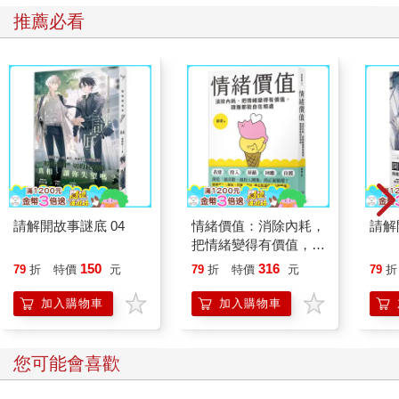
推薦必看
請解開故事謎底 04
情緒價值：消除內耗，
請解
把情緒變得有價值，跟
誰都能自在相處
150
316
79
折
特價
元
79
折
特價
元
79
折
加入購物車
加入購物車
您可能會喜歡