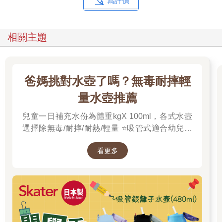
寫評價
相關主題
爸媽挑對水壺了嗎？無毒耐摔輕
量水壺推薦
兒童一日補充水份為體重kgX 100ml，各式水壼
選擇除無毒/耐摔/耐熱/輕量 ⭐️吸管式適合幼兒以
免水灑到全身 ⭐️直飲式 適合大孩子，可以拿穩直
看更多
接飲用 ⭐️銀離子抗菌避免口水殘留發臭，保溫則
於冬季天冷時能保持溫水提供。 🎉金石堂開學
季！爸媽好輕鬆，教你一站購足！文具、書包、
書套參展品全面5折起！👉文具滿777送80元電
子禮券 ，滿1200再享金幣4%回饋！