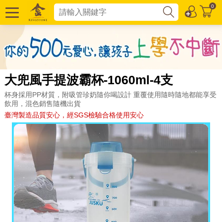
0
大兜風手提波霸杯-1060ml-4支
杯身採用PP材質，附吸管珍奶隨你喝設計 重覆使用隨時隨地都能享受
飲用，混色銷售隨機出貨
臺灣製造品質安心，經SGS檢驗合格使用安心