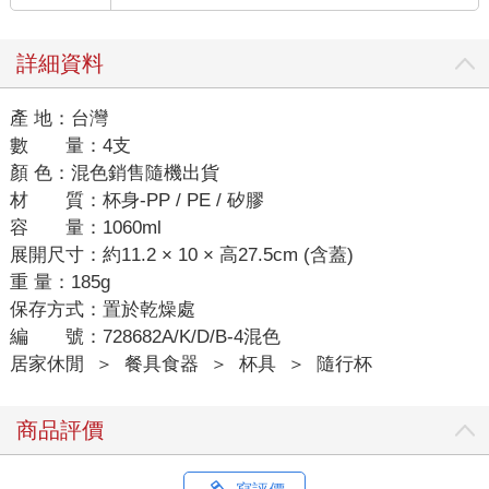
詳細資料
產 地：台灣
數 量：4支
顏 色：混色銷售隨機出貨
材 質：杯身-PP / PE / 矽膠
容 量：1060ml
展開尺寸：約11.2 × 10 × 高27.5cm (含蓋)
重 量：185g
保存方式：置於乾燥處
編 號：728682A/K/D/B-4混色
居家休閒
＞
餐具食器
＞
杯具
＞
隨行杯
商品評價