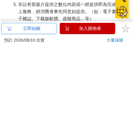
非以有形媒介提供之數位內容或一經提供即為完成之線
上服務，經消費者事先同意始提供。（如：電子書、電
子雜誌、下載版軟體、虛擬商品…等）
已拆封之個人衛生用品。（如：內衣褲、刮鬍刀、除毛
立即結帳
加入購物車
刀…等）
若非上列種類商品，均享有到貨7天的猶豫期（含例假
預計 2026/08/10 出貨
大量採購
日）。
辦理退換貨時，商品（組合商品恕無法接受單獨退貨）必須
是您收到商品時的原始狀態（包含商品本體、配件、贈品、
保證書、所有附隨資料文件及原廠內外包裝…等），請勿直
接使用原廠包裝寄送，或於原廠包裝上黏貼紙張或書寫文
字。
退回商品若無法回復原狀，將請您負擔回復原狀所需費用，
嚴重時將影響您的退貨權益。