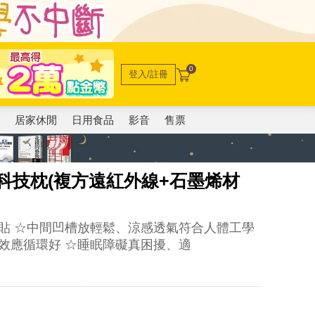
0
登入/註冊
電
居家休閒
日用食品
影音
售票
科技枕(複方遠紅外線+石墨烯材
貼 ☆中間凹槽放輕鬆、涼感透氣符合人體工學
效應循環好 ☆睡眠障礙真困擾、適