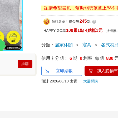
認購希望書包，幫助弱勢孩童上學不
245
預計最高可得金幣
點
?
100累1點 4點抵1元
HAPPY GO享
折抵無
分類：
居家休閒
＞
寢具
＞
各式枕
信用卡分期：
6
期
0
利率 每期
830
加購
立即結帳
加入購物車
預計 2026/08/10 出貨
大量採購