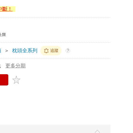
中斷！
上限
頭
＞
枕頭全系列
追蹤
?
元
更多分期