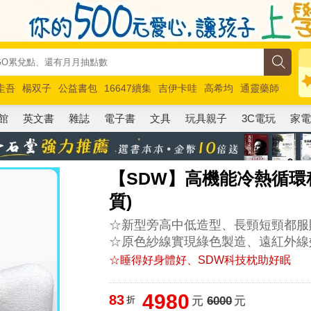
圭吾
楊双子
公益書包
16647續集
吉伊卡哇
高希均
通靈藥師
路邊攤新作
馬斯克
玩具總動員5
超慢跑
館
英文書
雜誌
電子書
文具
玩具親子
3C電玩
家
【SDW】高機能冷熱循環
質)
☆新型旁高中低造型、長頸短頸都服
☆原色紗線實現綠色製造、遠紅外線
☆睡得好身體好、SDW科技枕助好眠
4980
83
折
元
6000
元