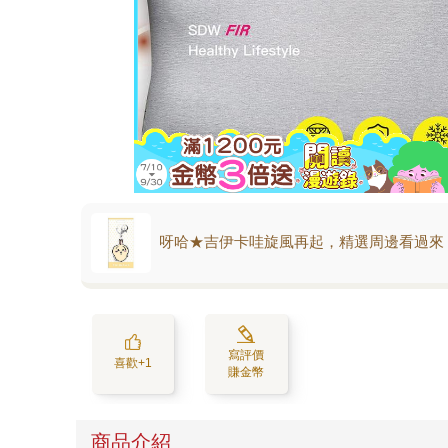
呀哈★吉伊卡哇旋風再起，精選周邊看過來
寫評價
喜歡+1
賺金幣
商品介紹