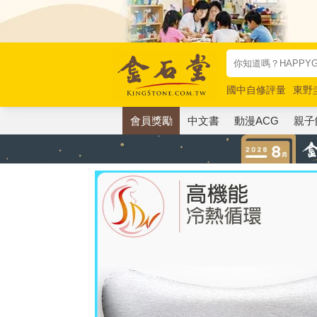
國中自修評量
東野
唯紅花綻放
奧德賽
會員獎勵
中文書
動漫ACG
親子