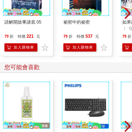
請解開故事謎底 05
祕密中的祕密
如果
：《
喵》
221
537
79
折
特價
元
79
折
特價
元
79
折
【首
加入購物車
加入購物車
您可能會喜歡