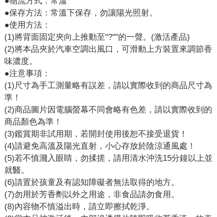
●物流方式：常溫
●保存方法：常溫下保存，勿讓陽光照射。
●使用方法：
(1)將背面固定夾向上推動至"?''''的一聲。(激活產品)
(2)將本品夾於汽車空調出風口，可滑動上方裝置來調節香
味濃度。
●注意事項：
(1)尺寸為手工測量略有誤差，請以實際收到的商品尺寸為
準！
(2)商品圖片因電腦螢幕不同會略有色差，請以實際收到的
商品顏色為準！
(3)鑑賞期非試用期，若開封使用後恕不接受退貨！
(4)請避免高溫及陽光直射，小心存放於陰涼通風處！
(5)若不慎濺入眼睛，勿揉搓，請用清水沖洗15分鐘以上並
就醫。
(6)請置於孩童及有認知障礙者無法取得的地方。
(7)勿用於芳香劑以外之用途，非食品請勿食用。
(8)內容物不慎溢出時，請立即擦拭乾淨。