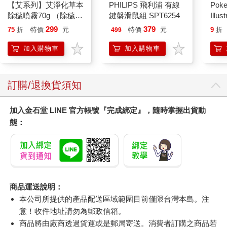
【艾系列】艾淨化草本
PHILIPS 飛利浦 有線
Poke
除穢噴霧70g （除穢/
鍵盤滑鼠組 SPT6254
Illus
平安/淨化/艾草/芙蓉/
Poke
299
379
75
折
特價
元
特價
元
9
折
499
抹草） 此為單瓶賣場
(Pokemo
另有多瓶組優惠賣場
Pres
加入購物車
加入購物車
訂購/退換貨須知
加入金石堂 LINE 官方帳號『完成綁定』，隨時掌握出貨動
態：
商品運送說明：
本公司所提供的產品配送區域範圍目前僅限台灣本島。注
意！收件地址請勿為郵政信箱。
商品將由廠商透過貨運或是郵局寄送。消費者訂購之商品若