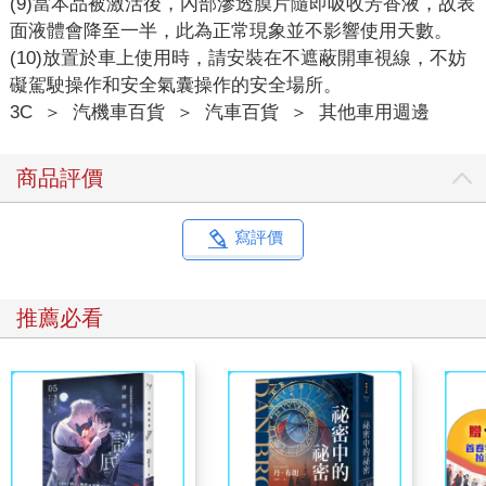
(9)當本品被激活後，內部滲透膜片隨即吸收芳香液，故表
面液體會降至一半，此為正常現象並不影響使用天數。
(10)放置於車上使用時，請安裝在不遮蔽開車視線，不妨
礙駕駛操作和安全氣囊操作的安全場所。
3C
＞
汽機車百貨
＞
汽車百貨
＞
其他車用週邊
商品評價
寫評價
推薦必看