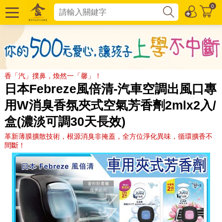
0
香「汽」撲鼻，煥然一「馨」！
日本Febreze風倍清-汽車空調出風口專
用W消臭香氛夾式空氣芳香劑2mlx2入/
盒(濃淡可調30天長效)
革新薄膜擴散技術，根源消臭非掩蓋，全方位淨化異味，循環擴香不
間斷！