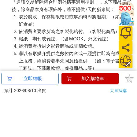
「通訊交易解除權合理例外情事適用準則」，以下商品購買
後，除商品本身有瑕疵外，將不提供7天的猶豫期：
易於腐敗、保存期限較短或解約時即將逾期。（如：生
鮮食品）
依消費者要求所為之客製化給付。（客製化商品）
報紙、期刊或雜誌。（含MOOK、外文雜誌）
經消費者拆封之影音商品或電腦軟體。
非以有形媒介提供之數位內容或一經提供即為完成之線
上服務，經消費者事先同意始提供。（如：電子書、電
子雜誌、下載版軟體、虛擬商品…等）
已拆封之個人衛生用品。（如：內衣褲、刮鬍刀、除毛
立即結帳
加入購物車
刀…等）
若非上列種類商品，均享有到貨7天的猶豫期（含例假
預計 2026/08/10 出貨
大量採購
日）。
辦理退換貨時，商品（組合商品恕無法接受單獨退貨）必須
是您收到商品時的原始狀態（包含商品本體、配件、贈品、
保證書、所有附隨資料文件及原廠內外包裝…等），請勿直
接使用原廠包裝寄送，或於原廠包裝上黏貼紙張或書寫文
字。