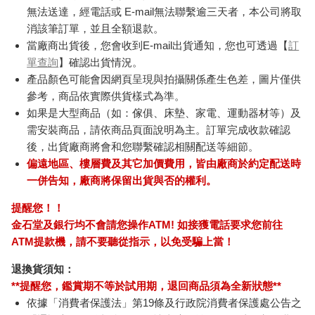
無法送達，經電話或 E-mail無法聯繫逾三天者，本公司將取
消該筆訂單，並且全額退款。
當廠商出貨後，您會收到E-mail出貨通知，您也可透過【
訂
單查詢
】確認出貨情況。
產品顏色可能會因網頁呈現與拍攝關係產生色差，圖片僅供
參考，商品依實際供貨樣式為準。
如果是大型商品（如：傢俱、床墊、家電、運動器材等）及
需安裝商品，請依商品頁面說明為主。訂單完成收款確認
後，出貨廠商將會和您聯繫確認相關配送等細節。
偏遠地區、樓層費及其它加價費用，皆由廠商於約定配送時
一併告知，廠商將保留出貨與否的權利。
提醒您！！
金石堂及銀行均不會請您操作ATM! 如接獲電話要求您前往
ATM提款機，請不要聽從指示，以免受騙上當！
退換貨須知：
**提醒您，鑑賞期不等於試用期，退回商品須為全新狀態**
依據「消費者保護法」第19條及行政院消費者保護處公告之