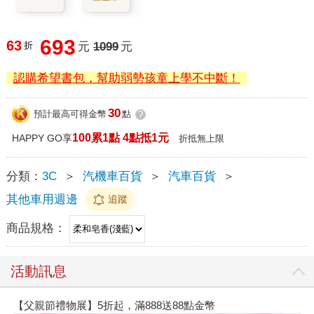
693
63
折
元
1099
元
認購希望書包，幫助弱勢孩童上學不中斷！
30
預計最高可得金幣
點
?
100累1點 4點抵1元
HAPPY GO享
折抵無上限
分類：
3C
＞
汽機車百貨
＞
汽車百貨
＞
其他車用週邊
追蹤
商品規格：
活動訊息
【父親節禮物展】5折起，滿888送88點金幣