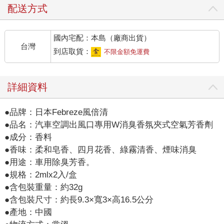
配送方式
國內宅配：本島（廠商出貨）
台灣
到店取貨：
不限金額免運費
詳細資料
●品牌：日本Febreze風倍清
●品名：汽車空調出風口專用W消臭香氛夾式空氣芳香劑
●成分：香料
●香味：柔和皂香、四月花香、綠霧清香、煙味消臭
●用途：車用除臭芳香。
●規格：2mlx2入/盒
●含包裝重量：約32g
●含包裝尺寸：約長9.3×寬3×高16.5公分
●產地：中國