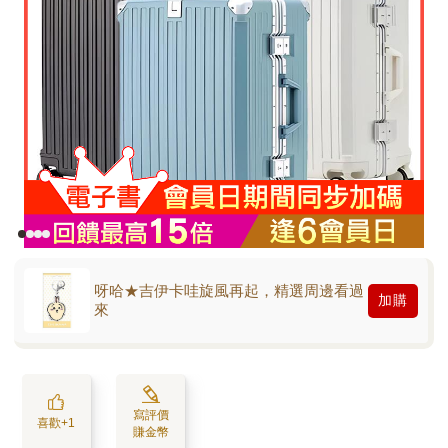
呀哈★吉伊卡哇旋風再起，精選周邊看過
加購
來
寫評價
喜歡+1
賺金幣