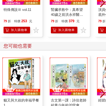
特殊傳說Ⅲ vol.11
腎臟求救中：真希望
演員
40歲之前洪永祥醫師
底外
就告訴我這些事
253
379
79
折
特價
元
79
折
特價
元
79
折
加入購物車
加入購物車
您可能也需要
貓又與大叔的幸福早餐
古文第一課：詩佳老師
紺碧
1
給青少年的20堂會考