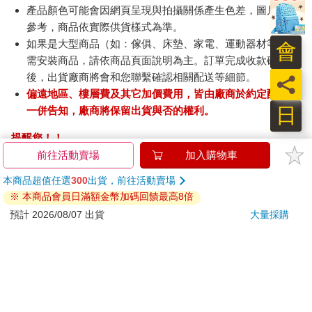
產品顏色可能會因網頁呈現與拍攝關係產生色差，圖片僅供
參考，商品依實際供貨樣式為準。
如果是大型商品（如：傢俱、床墊、家電、運動器材等）及
會
需安裝商品，請依商品頁面說明為主。訂單完成收款確認
後，出貨廠商將會和您聯繫確認相關配送等細節。
員
偏遠地區、樓層費及其它加價費用，皆由廠商於約定配送時
日
一併告知，廠商將保留出貨與否的權利。
提醒您！！
金石堂及銀行均不會請您操作ATM! 如接獲電話要求您前往
ATM提款機，請不要聽從指示，以免受騙上當！
退換貨須知：
**提醒您，鑑賞期不等於試用期，退回商品須為全新狀態**
依據「消費者保護法」第19條及行政院消費者保護處公告之
「通訊交易解除權合理例外情事適用準則」，以下商品購買
後，除商品本身有瑕疵外，將不提供7天的猶豫期：
易於腐敗、保存期限較短或解約時即將逾期。（如：生
鮮食品）