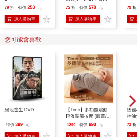
古文閱讀與SEL成長課
253
570
79
折
特價
元
75
折
特價
元
79
折
(一套2冊)
加入購物車
加入購物車
您可能會喜歡
絕地逃生 DVD
【Timo】多功能震動
德國A
恆溫關節按摩 (膝蓋/
控油
肩/手肘通用) 無線充電
凝露3
399
690
特價
元
特價
元
73
折
1290
加熱護膝 智能震動護
髮根
膝熱敷 【單入組】
調理
加入購物車
加入購物車