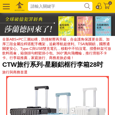
0
全新ABS+PC三層結構，防撞耐壓再升級，合金護角保護更全面。加
厚三段金屬拉桿搭配手機架，追劇導航超便利。TSA海關鎖，國際通
關更安心。Type-C與USB雙充電孔，移動中不怕沒電。摺疊杯架可放
飲料雨傘，箱側掛勾輕鬆掛小包。360°萬向飛機輪，推行滑順不卡
卡。行李箱推薦，家庭旅行、商務差旅必備！
CTW旅行系列-星願鋁框行李箱28吋
旅行與商務首選