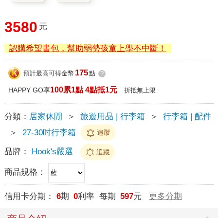
3580
元
認購希望書包，幫助弱勢孩童上學不中斷！
175
預計最高可得金幣
點
?
100累1點 4點抵1元
HAPPY GO享
折抵無上限
分類：
居家休閒
＞
旅遊用品 | 行李箱
＞
行李箱 | 配件
＞
27-30吋行李箱
追蹤
品牌：
Hook's嚴選
追蹤
商品規格：
信用卡分期：
6
期
0
利率 每期
597
元
更多分期