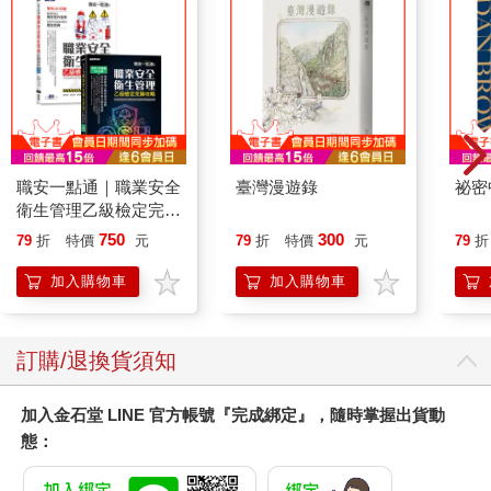
職安一點通｜職業安全
臺灣漫遊錄
祕密
衛生管理乙級檢定完勝
攻略｜2026版(套書)
750
300
79
折
特價
元
79
折
特價
元
79
折
加入購物車
加入購物車
訂購/退換貨須知
加入金石堂 LINE 官方帳號『完成綁定』，隨時掌握出貨動
態：