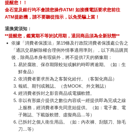
提醒您！！
金石堂及銀行均不會請您操作ATM! 如接獲電話要求您前往
ATM提款機，請不要聽從指示，以免受騙上當！
退換貨須知：
**提醒您，鑑賞期不等於試用期，退回商品須為全新狀態**
依據「消費者保護法」第19條及行政院消費者保護處公告之
「通訊交易解除權合理例外情事適用準則」，以下商品購買
後，除商品本身有瑕疵外，將不提供7天的猶豫期：
易於腐敗、保存期限較短或解約時即將逾期。（如：生
鮮食品）
依消費者要求所為之客製化給付。（客製化商品）
報紙、期刊或雜誌。（含MOOK、外文雜誌）
經消費者拆封之影音商品或電腦軟體。
非以有形媒介提供之數位內容或一經提供即為完成之線
上服務，經消費者事先同意始提供。（如：電子書、電
子雜誌、下載版軟體、虛擬商品…等）
已拆封之個人衛生用品。（如：內衣褲、刮鬍刀、除毛
刀…等）