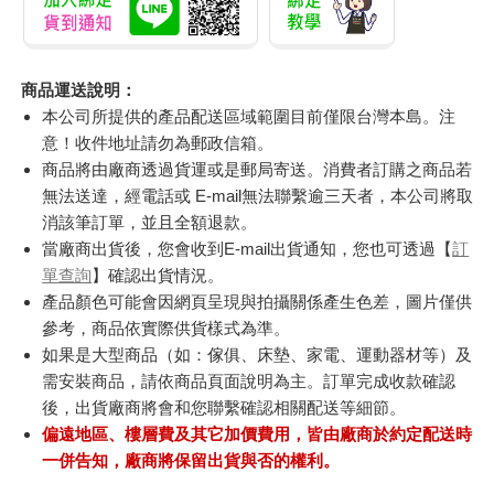
商品運送說明：
本公司所提供的產品配送區域範圍目前僅限台灣本島。注
意！收件地址請勿為郵政信箱。
商品將由廠商透過貨運或是郵局寄送。消費者訂購之商品若
無法送達，經電話或 E-mail無法聯繫逾三天者，本公司將取
消該筆訂單，並且全額退款。
當廠商出貨後，您會收到E-mail出貨通知，您也可透過【
訂
單查詢
】確認出貨情況。
產品顏色可能會因網頁呈現與拍攝關係產生色差，圖片僅供
參考，商品依實際供貨樣式為準。
如果是大型商品（如：傢俱、床墊、家電、運動器材等）及
需安裝商品，請依商品頁面說明為主。訂單完成收款確認
後，出貨廠商將會和您聯繫確認相關配送等細節。
偏遠地區、樓層費及其它加價費用，皆由廠商於約定配送時
一併告知，廠商將保留出貨與否的權利。