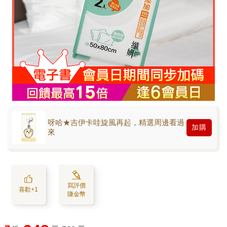
呀哈★吉伊卡哇旋風再起，精選周邊看過
加購
來
寫評價
喜歡+1
賺金幣