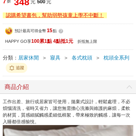
348
7
折
元
500
元
認購希望書包，幫助弱勢孩童上學不中斷！
15
預計最高可得金幣
點
?
100累1點 4點抵1元
HAPPY GO享
折抵無上限
分類：
居家休閒
＞
寢具
＞
各式枕頭
＞
枕頭全系列
追蹤
商品介紹
工作出差、旅行或居家皆可使用，拋棄式設計，輕鬆處理，不必
煩惱清洗，省時又省力，讓您無需擔心洗滌與維護的麻煩，柔軟
的材質，質感細膩觸感柔細低棉絮，帶來極致的觸感，讓每一次
入睡都倍感愉悅。