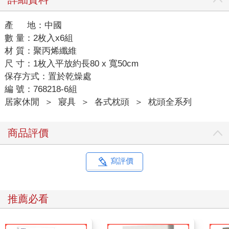
產 地：中國
數 量：2枚入x6組
材 質：聚丙烯纖維
尺 寸：1枚入平放約長80 x 寬50cm
保存方式：置於乾燥處
編 號：768218-6組
居家休閒
＞
寢具
＞
各式枕頭
＞
枕頭全系列
商品評價
寫評價
推薦必看