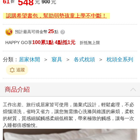
548
61
折
元
900
元
認購希望書包，幫助弱勢孩童上學不中斷！
25
預計最高可得金幣
點
?
100累1點 4點抵1元
HAPPY GO享
折抵無上限
分類：
居家休閒
＞
寢具
＞
各式枕頭
＞
枕頭全系列
追蹤
商品介紹
工作出差、旅行或居家皆可使用，拋棄式設計，輕鬆處理，不必
煩惱清洗，省時又省力，讓您無需擔心洗滌與維護的麻煩，柔軟
的材質，質感細膩觸感柔細低棉絮，帶來極致的觸感，讓每一次
入睡都倍感愉悅。