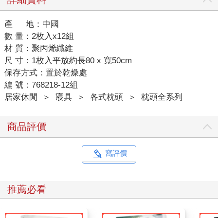
產 地：中國
數 量：2枚入x12組
材 質：聚丙烯纖維
尺 寸：1枚入平放約長80 x 寬50cm
保存方式：置於乾燥處
編 號：768218-12組
居家休閒
＞
寢具
＞
各式枕頭
＞
枕頭全系列
商品評價
寫評價
推薦必看