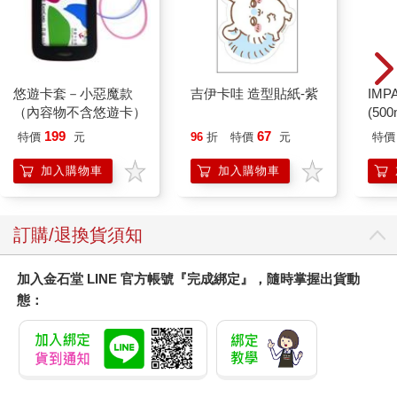
悠遊卡套－小惡魔款
吉伊卡哇 造型貼紙-紫
IM
（內容物不含悠遊卡）
(50
IMC
199
67
特價
元
96
折
特價
元
特價
加入購物車
加入購物車
訂購/退換貨須知
加入金石堂 LINE 官方帳號『完成綁定』，隨時掌握出貨動
態：