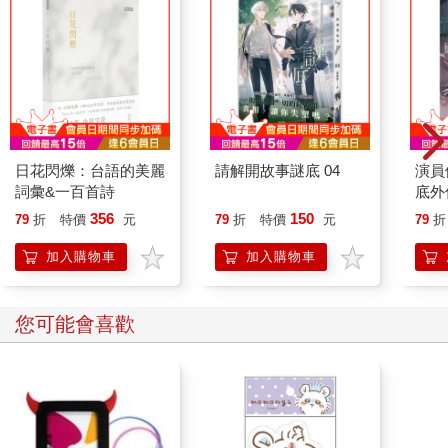
日花閃爍：台語的美麗
請解開故事謎底 04
演員
詞彙&一百首詩
底外
356
150
79
折
特價
元
79
折
特價
元
79
折
加入購物車
加入購物車
您可能會喜歡