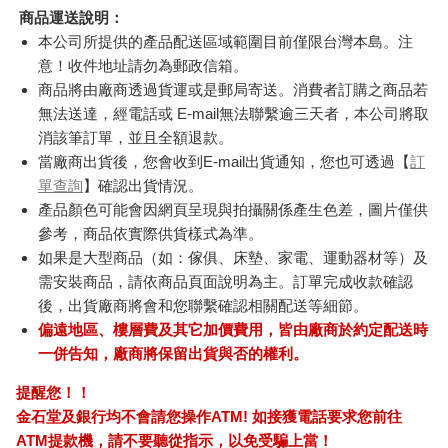
商品運送說明：
本公司所提供的產品配送區域範圍目前僅限台灣本島。注
意！收件地址請勿為郵政信箱。
商品將由廠商透過貨運或是郵局寄送。消費者訂購之商品若
無法送達，經電話或 E-mail無法聯繫逾三天者，本公司將取
消該筆訂單，並且全額退款。
當廠商出貨後，您會收到E-mail出貨通知，您也可透過【
訂
單查詢
】確認出貨情況。
產品顏色可能會因網頁呈現與拍攝關係產生色差，圖片僅供
參考，商品依實際供貨樣式為準。
如果是大型商品（如：傢俱、床墊、家電、運動器材等）及
需安裝商品，請依商品頁面說明為主。訂單完成收款確認
後，出貨廠商將會和您聯繫確認相關配送等細節。
偏遠地區、樓層費及其它加價費用，皆由廠商於約定配送時
一併告知，廠商將保留出貨與否的權利。
提醒您！！
金石堂及銀行均不會請您操作ATM! 如接獲電話要求您前往
ATM提款機，請不要聽從指示，以免受騙上當！