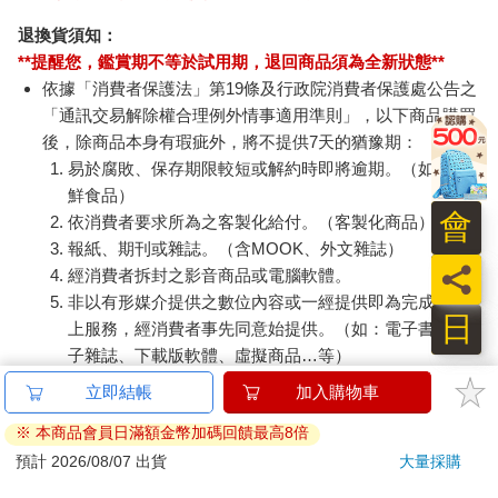
退換貨須知：
**提醒您，鑑賞期不等於試用期，退回商品須為全新狀態**
依據「消費者保護法」第19條及行政院消費者保護處公告之
「通訊交易解除權合理例外情事適用準則」，以下商品購買
後，除商品本身有瑕疵外，將不提供7天的猶豫期：
易於腐敗、保存期限較短或解約時即將逾期。（如：生
鮮食品）
會
依消費者要求所為之客製化給付。（客製化商品）
報紙、期刊或雜誌。（含MOOK、外文雜誌）
員
經消費者拆封之影音商品或電腦軟體。
非以有形媒介提供之數位內容或一經提供即為完成之線
日
上服務，經消費者事先同意始提供。（如：電子書、電
子雜誌、下載版軟體、虛擬商品…等）
已拆封之個人衛生用品。（如：內衣褲、刮鬍刀、除毛
刀…等）
若非上列種類商品，均享有到貨7天的猶豫期（含例假
日）。
辦理退換貨時，商品（組合商品恕無法接受單獨退貨）必須