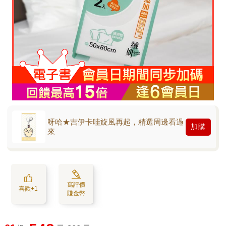
呀哈★吉伊卡哇旋風再起，精選周邊看過
加購
來
寫評價
喜歡+1
賺金幣